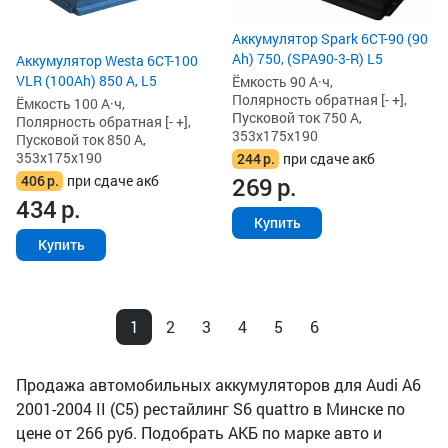
Аккумулятор Spark 6СТ-90 (90
Ah) 750, (SPA90-3-R) L5
Аккумулятор Westa 6СТ-100
VLR (100Ah) 850 А, L5
Ёмкость 90 А·ч,
Полярность обратная [- +],
Ёмкость 100 А·ч,
Пусковой ток 750 А,
Полярность обратная [- +],
353x175x190
Пусковой ток 850 А,
353x175x190
244
р.
при сдаче акб
406
р.
при сдаче акб
269
р.
434
р.
Купить
Купить
1
2
3
4
5
6
Продажа автомобильных аккумуляторов для Audi A6
2001-2004 II (C5) рестайлинг S6 quattro в Минске по
цене от 266 руб. Подобрать АКБ по марке авто и