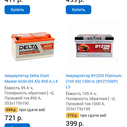
Купить
Купить
Аккумулятор Delta Start
Аккумулятор BYZON Platinum
Master AGM (95 Ah) 850 А, L5
(105 Ah) 1000 А, (BYZ1050P)
L5
Ёмкость 95 А·ч,
Полярность обратная [- +],
Ёмкость 105 А·ч,
Пусковой ток 850 А,
Полярность обратная [- +],
353x175x190
Пусковой ток 1000 А,
353x175x190
694
р.
при сдаче акб
370
р.
при сдаче акб
721
р.
399
р.