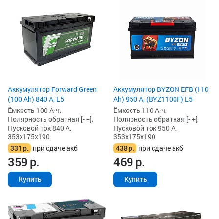
Аккумулятор Forward Green
Аккумулятор BYZON EFB (110
(100 Ah) 840 А, L5
Ah) 950 А, (BYZ1100F) L5
Ёмкость 100 А·ч,
Ёмкость 110 А·ч,
Полярность обратная [- +],
Полярность обратная [- +],
Пусковой ток 840 А,
Пусковой ток 950 А,
353x175x190
353x175x190
331
р.
при сдаче акб
438
р.
при сдаче акб
359
р.
469
р.
Купить
Купить