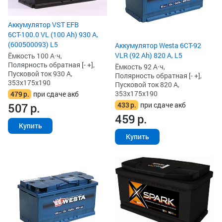
Аккумулятор VST EFB
6СТ-100.0 VL (100 Ah) 930 А,
(600500093) L5
Аккумулятор Westa 6СТ-92
VLR (92 Ah) 820 А, L5
Ёмкость 100 А·ч,
Полярность обратная [- +],
Ёмкость 92 А·ч,
Пусковой ток 930 А,
Полярность обратная [- +],
353x175x190
Пусковой ток 820 А,
353x175x190
479
р.
при сдаче акб
433
р.
при сдаче акб
507
р.
459
р.
Купить
Купить