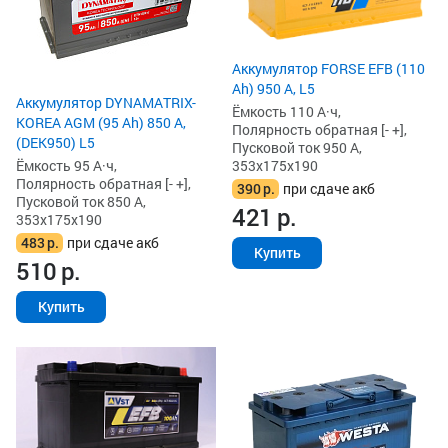
Аккумулятор FORSE EFB (110
Ah) 950 А, L5
Аккумулятор DYNAMATRIX-
Ёмкость 110 А·ч,
KOREA AGM (95 Ah) 850 А,
Полярность обратная [- +],
(DEK950) L5
Пусковой ток 950 А,
Ёмкость 95 А·ч,
353x175x190
Полярность обратная [- +],
390
р.
при сдаче акб
Пусковой ток 850 А,
421
р.
353x175x190
483
р.
при сдаче акб
Купить
510
р.
Купить