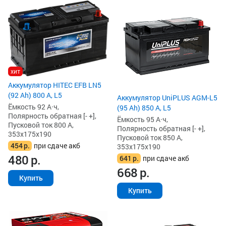
хит
Аккумулятор HITEC EFB LN5
(92 Ah) 800 А, L5
Аккумулятор UniPLUS AGM-L5
Ёмкость 92 А·ч,
(95 Ah) 850 А, L5
Полярность обратная [- +],
Ёмкость 95 А·ч,
Пусковой ток 800 А,
Полярность обратная [- +],
353x175x190
Пусковой ток 850 А,
454
р.
при сдаче акб
353x175x190
480
р.
641
р.
при сдаче акб
668
р.
Купить
Купить