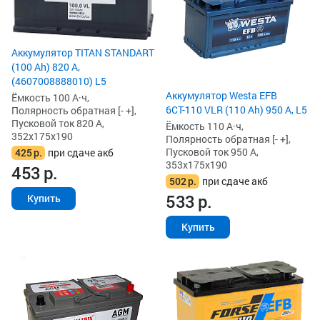
Аккумулятор TITAN STANDART
(100 Ah) 820 А,
(4607008888010) L5
Аккумулятор Westa EFB
Ёмкость 100 А·ч,
6СТ-110 VLR (110 Ah) 950 А, L5
Полярность обратная [- +],
Пусковой ток 820 А,
Ёмкость 110 А·ч,
352x175x190
Полярность обратная [- +],
Пусковой ток 950 А,
425
р.
при сдаче акб
353x175x190
453
р.
502
р.
при сдаче акб
533
р.
Купить
Купить