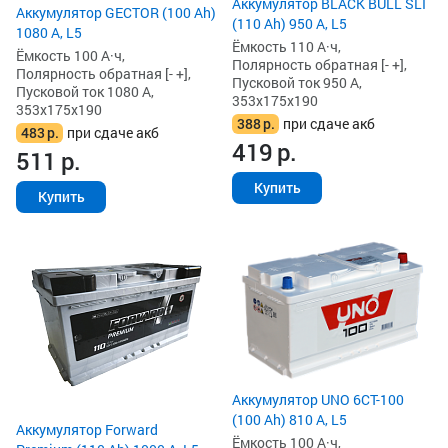
Аккумулятор BLACK BULL SLI
Аккумулятор GECTOR (100 Ah)
(110 Ah) 950 А, L5
1080 А, L5
Ёмкость 110 А·ч,
Ёмкость 100 А·ч,
Полярность обратная [- +],
Полярность обратная [- +],
Пусковой ток 950 А,
Пусковой ток 1080 А,
353x175x190
353x175x190
388
р.
при сдаче акб
483
р.
при сдаче акб
419
р.
511
р.
Купить
Купить
Аккумулятор UNO 6CT-100
(100 Ah) 810 А, L5
Аккумулятор Forward
Ёмкость 100 А·ч,