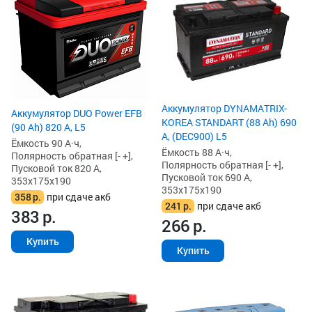
Аккумулятор DYNAMATRIX-
Аккумулятор DUO Power EFB
KOREA STANDART (88 Ah) 690
(90 Ah) 820 А, L5
А, (DEC900) L5
Ёмкость 90 А·ч,
Ёмкость 88 А·ч,
Полярность обратная [- +],
Полярность обратная [- +],
Пусковой ток 820 А,
Пусковой ток 690 А,
353x175x190
353x175x190
358
р.
при сдаче акб
241
р.
при сдаче акб
383
р.
266
р.
Купить
Купить