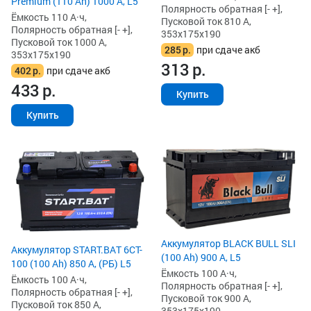
Premium (110 Ah) 1000 А, L5
Полярность обратная [- +],
Ёмкость 110 А·ч,
Пусковой ток 810 А,
Полярность обратная [- +],
353x175x190
Пусковой ток 1000 А,
285
р.
при сдаче акб
353x175x190
313
р.
402
р.
при сдаче акб
433
р.
Купить
Купить
Аккумулятор BLACK BULL SLI
Аккумулятор START.BAT 6CT-
(100 Ah) 900 А, L5
100 (100 Ah) 850 А, (РБ) L5
Ёмкость 100 А·ч,
Ёмкость 100 А·ч,
Полярность обратная [- +],
Полярность обратная [- +],
Пусковой ток 900 А,
Пусковой ток 850 А,
353x175x190