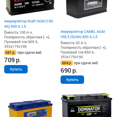
Аккумулятор Kraft AGM (100
Ah) 900 А, L5
Аккумулятор CAMEL AGM
Ёмкость 100 А·ч,
VRL5 (92Ah) 850 А, L5
Полярность обратная [- +],
Пусковой ток 900 А,
Ёмкость 92 А·ч,
353x175x190
Полярность обратная [- +],
Пусковой ток 850 А,
681
р.
при сдаче акб
353x175x190
709
р.
664
р.
при сдаче акб
690
р.
Купить
Купить