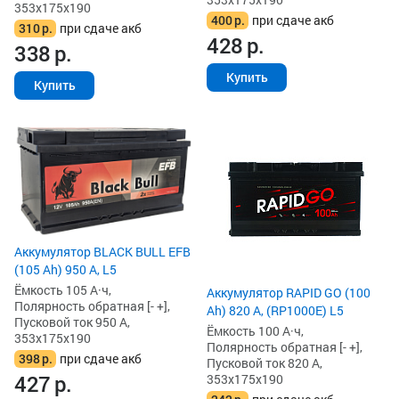
353x175x190
400
р.
при сдаче акб
310
р.
при сдаче акб
428
р.
338
р.
Купить
Купить
Аккумулятор BLACK BULL EFB
(105 Ah) 950 А, L5
Ёмкость 105 А·ч,
Аккумулятор RAPID GO (100
Полярность обратная [- +],
Ah) 820 А, (RP1000E) L5
Пусковой ток 950 А,
Ёмкость 100 А·ч,
353x175x190
Полярность обратная [- +],
398
р.
при сдаче акб
Пусковой ток 820 А,
427
р.
353x175x190