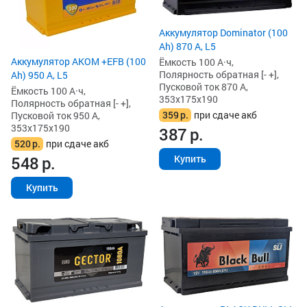
Аккумулятор Dominator (100
Ah) 870 А, L5
Аккумулятор AKOM +EFB (100
Ёмкость 100 А·ч,
Полярность обратная [- +],
Ah) 950 А, L5
Пусковой ток 870 А,
Ёмкость 100 А·ч,
353x175x190
Полярность обратная [- +],
359
р.
при сдаче акб
Пусковой ток 950 А,
353x175x190
387
р.
520
р.
при сдаче акб
548
р.
Купить
Купить