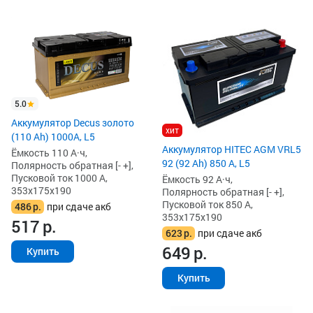
5.0
Аккумулятор Decus золото
хит
(110 Ah) 1000A, L5
Аккумулятор HITEC AGM VRL5
Ёмкость 110 А·ч,
92 (92 Ah) 850 А, L5
Полярность обратная [- +],
Пусковой ток 1000 А,
Ёмкость 92 А·ч,
353x175x190
Полярность обратная [- +],
Пусковой ток 850 А,
486
р.
при сдаче акб
353x175x190
517
р.
623
р.
при сдаче акб
649
р.
Купить
Купить