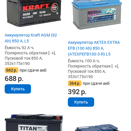
Аккумулятор Kraft AGM (92
Ah) 850 А, L5
Аккумулятор AKTEX EXTRA
Ёмкость 92 А·ч,
EFB (100 Ah) 850 А,
Полярность обратная [- +],
(ATEXPEFB100-3-R) L5
Пусковой ток 850 А,
Ёмкость 100 А·ч,
353x175x190
Полярность обратная [- +],
662
р.
при сдаче акб
Пусковой ток 850 А,
353x175x190
688
р.
364
р.
при сдаче акб
Купить
392
р.
Купить