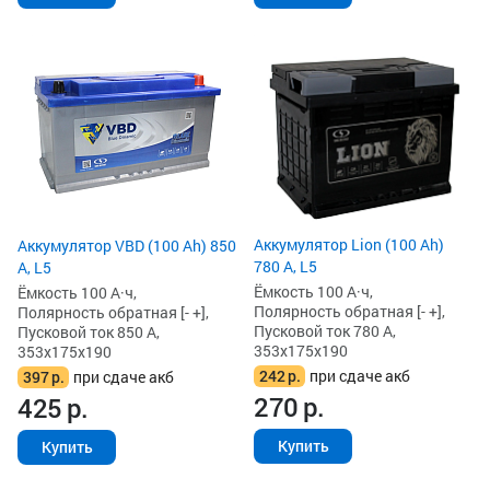
Аккумулятор Lion (100 Ah)
Аккумулятор VBD (100 Ah) 850
780 А, L5
А, L5
Ёмкость 100 А·ч,
Ёмкость 100 А·ч,
Полярность обратная [- +],
Полярность обратная [- +],
Пусковой ток 780 А,
Пусковой ток 850 А,
353x175x190
353x175x190
242
р.
при сдаче акб
397
р.
при сдаче акб
270
р.
425
р.
Купить
Купить