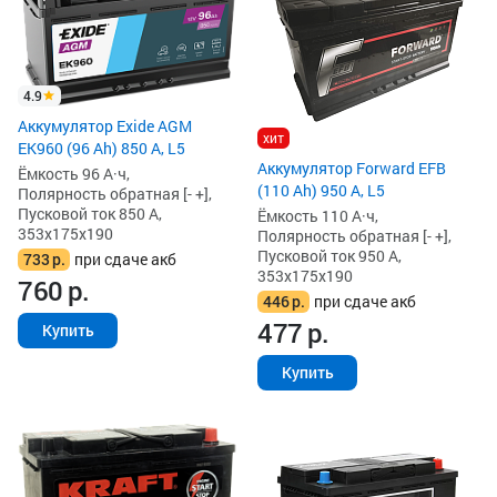
4.9
Аккумулятор Exide AGM
хит
EK960 (96 Ah) 850 А, L5
Аккумулятор Forward EFB
Ёмкость 96 А·ч,
(110 Ah) 950 А, L5
Полярность обратная [- +],
Пусковой ток 850 А,
Ёмкость 110 А·ч,
353x175x190
Полярность обратная [- +],
Пусковой ток 950 А,
733
р.
при сдаче акб
353x175x190
760
р.
446
р.
при сдаче акб
477
р.
Купить
Купить