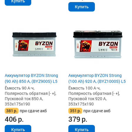
Купить
Купить
Аккумулятор BYZON Strong
Аккумулятор BYZON Strong
(90 Ah) 850 А, (BYZ900S) L5
(100 Ah) 920 А, (BYZ1000S) L5
Ёмкость 90 А·ч,
Ёмкость 100 А·ч,
Полярность обратная [- +],
Полярность обратная [- +],
Пусковой ток 850 А,
Пусковой ток 920 А,
353x175x190
353x175x190
381
р.
при сдаче акб
351
р.
при сдаче акб
406
р.
379
р.
Купить
Купить