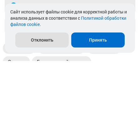
Telegram
Cайт использует файлы cookie для корректной работы и
анализа данных в соответствии с
Политикой обработки
файлов cookie
.
info@akkamulik.by
Отклонить
Принять
Доставка
Пункты выдачи
Магазины
Оплата
Безналичный расчет
Прием б/у акб
Информация
Отзывы
Контакты
© 2026. ООО «Аккамулик». 220056, Беларусь, г. Минск,
пр. Независимости, д.199.
УНП 192748524. Зарегистрирован в торговом реестре
№ 369712 от 01.03.2017