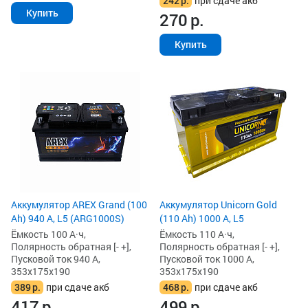
242
р.
при сдаче акб
Купить
270
р.
Купить
Аккумулятор AREX Grand (100
Аккумулятор Unicorn Gold
Ah) 940 А, L5 (ARG1000S)
(110 Ah) 1000 А, L5
Ёмкость 100 А·ч,
Ёмкость 110 А·ч,
Полярность обратная [- +],
Полярность обратная [- +],
Пусковой ток 940 А,
Пусковой ток 1000 А,
353x175x190
353x175x190
389
р.
при сдаче акб
468
р.
при сдаче акб
417
р.
499
р.