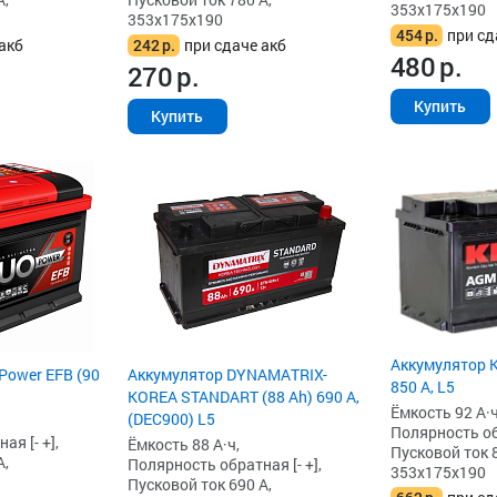
353x175x190
353x175x190
454
р.
при сд
акб
242
р.
при сдаче акб
480
р.
270
р.
Купить
Купить
Аккумулятор K
Power EFB (90
Аккумулятор DYNAMATRIX-
850 А, L5
KOREA STANDART (88 Ah) 690 А,
Ёмкость 92 А·ч
(DEC900) L5
Полярность обр
я [- +],
Ёмкость 88 А·ч,
Пусковой ток 8
А,
Полярность обратная [- +],
353x175x190
Пусковой ток 690 А,