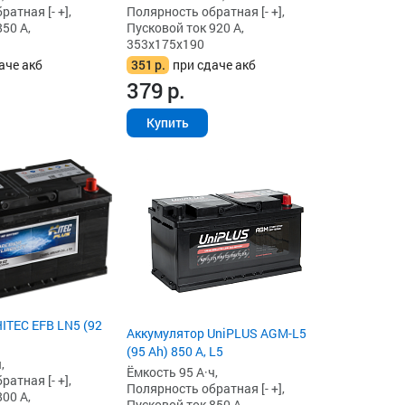
атная [- +],
Полярность обратная [- +],
50 А,
Пусковой ток 920 А,
353x175x190
аче акб
351
р.
при сдаче акб
379
р.
Купить
ITEC EFB LN5 (92
Аккумулятор UniPLUS AGM-L5
(95 Ah) 850 А, L5
,
Ёмкость 95 А·ч,
атная [- +],
Полярность обратная [- +],
00 А,
Пусковой ток 850 А,