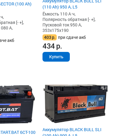
Аккумулятор BLACK BULL SLI
ECTOR (100 Ah)
(110 Ah) 950 А, L5
Ёмкость 110 А·ч,
ч,
Полярность обратная [- +],
атная [- +],
Пусковой ток 950 А,
1080 А,
353x175x190
403
р.
при сдаче акб
аче акб
434
р.
Купить
Аккумулятор BLACK BULL SLI
TART.BAT 6CT-100
(100 Ah) 900 А, L5