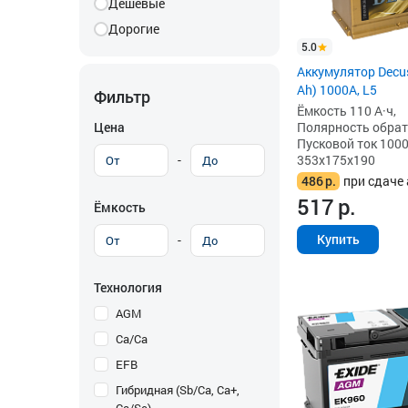
Дешевые
Дорогие
5.0
Аккумулятор Decus
Ah) 1000A, L5
Фильтр
Ёмкость 110 А·ч,
Цена
Полярность обратна
Пусковой ток 1000
-
353x175x190
486
р.
при сдаче 
517
р.
Ёмкость
Купить
-
Технология
AGM
Ca/Ca
EFB
Гибридная (Sb/Ca, Ca+,