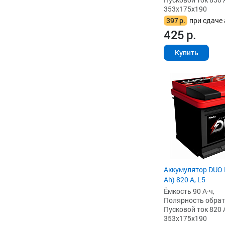
353x175x190
397
р.
при сдаче 
425
р.
Купить
Аккумулятор DUO 
Ah) 820 А, L5
Ёмкость 90 А·ч,
Полярность обратна
Пусковой ток 820 
353x175x190