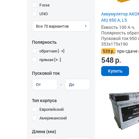
Forse
UNO
Аккумулятор AKOM
Ah) 950 А, L5
Все
70
вариантов
Ёмкость 100 А·ч,
Полярность обратна
Пусковой ток 950 
Полярность
353x175x190
обратная [- +]
520
р.
при сдаче 
548
р.
прямая [+ -]
Купить
Пусковой ток
-
Тип корпуса
Европейский
Американский
Длина (мм)