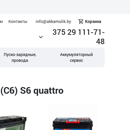
ам
Контакты
info@akkamulik.by
Корзина
375 29 111-71-
48
Пуско-зарядные,
Аккумуляторный
провода
сервис
C6) S6 quattro