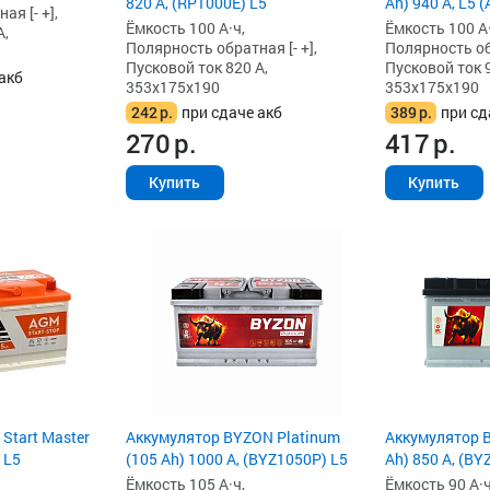
820 А, (RP1000E) L5
Ah) 940 А, L5 
я [- +],
Ёмкость 100 А·ч,
Ёмкость 100 А·
А,
Полярность обратная [- +],
Полярность обр
Пусковой ток 820 А,
Пусковой ток 9
акб
353x175x190
353x175x190
242
р.
при сдаче акб
389
р.
при сд
270
р.
417
р.
Купить
Купить
 Start Master
Аккумулятор BYZON Platinum
Аккумулятор B
 L5
(105 Ah) 1000 А, (BYZ1050P) L5
Ah) 850 А, (BY
Ёмкость 105 А·ч,
Ёмкость 90 А·ч