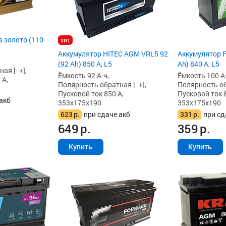
 золото (110
хит
Аккумулятор HITEC AGM VRL5 92
Аккумулятор F
(92 Ah) 850 А, L5
Ah) 840 А, L5
я [- +],
Ёмкость 92 А·ч,
Ёмкость 100 А·
 А,
Полярность обратная [- +],
Полярность обр
Пусковой ток 850 А,
Пусковой ток 8
акб
353x175x190
353x175x190
623
р.
при сдаче акб
331
р.
при сд
649
р.
359
р.
Купить
Купить