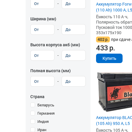
-
Аккумулятор Forw
(110 Ah) 1000 А, L
Ёмкость 110 А·ч,
Ширина (мм)
Полярность обратна
Пусковой ток 1000
-
353x175x190
402
р.
при сдаче 
Высота корпуса акб (мм)
433
р.
-
Купить
Полная высота (мм)
-
Страна
Беларусь
Германия
Аккумулятор BLAC
Индия
(105 Ah) 950 А, L5
Иран
Ёмкость 105 А·ч,