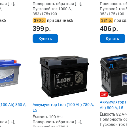
я [- +],
Полярность обратная [- +],
Полярность обр
А,
Пусковой ток 1000 А,
Пусковой ток 8
353x175x190
353x175x190
акб
370
р.
при сдаче акб
381
р.
при сд
399
р.
406
р.
Купить
Купить
хит
Аккумулятор H
100 Ah) 850 А,
Аккумулятор Lion (100 Ah) 780 А,
Ah) 800 А, L5
L5
Ёмкость 92 А·ч
Ёмкость 100 А·ч,
Полярность обр
я [- +],
Полярность обратная [- +],
Пусковой ток 8
А,
Пусковой ток 780 А,