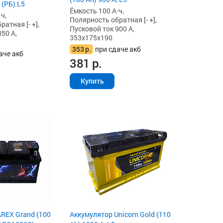
 (РБ) L5
Ёмкость 100 А·ч,
ч,
Полярность обратная [- +],
атная [- +],
Пусковой ток 900 А,
50 А,
353x175x190
353
р.
при сдаче акб
аче акб
381
р.
Купить
REX Grand (100
Аккумулятор Unicorn Gold (110