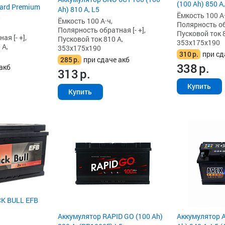
(100 Ah) 850 А,
ard Premium
Ah) 810 А, L5
Ёмкость 100 А·
5
Ёмкость 100 А·ч,
Полярность обр
Полярность обратная [- +],
Пусковой ток 8
я [- +],
Пусковой ток 810 А,
353x175x190
 А,
353x175x190
310
р.
при сд
285
р.
при сдаче акб
338
р.
акб
313
р.
Купить
Купить
K BULL EFB
Аккумулятор RAPID GO (100 Ah)
Аккумулятор A