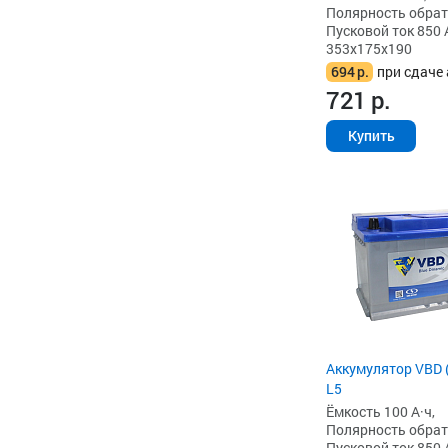
Полярность обратна
Пусковой ток 850 
353x175x190
694
р.
при сдаче 
721
р.
Купить
Аккумулятор VBD (
L5
Ёмкость 100 А·ч,
Полярность обратна
Пусковой ток 850 