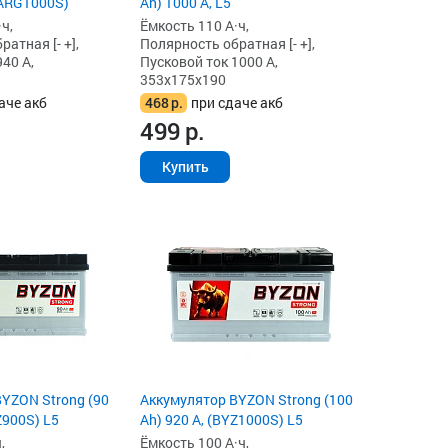
(ARG1000S)
Ah) 1000 А, L5
ч,
Ёмкость 110 А·ч,
атная [- +],
Полярность обратная [- +],
40 А,
Пусковой ток 1000 А,
353x175x190
аче акб
468
р.
при сдаче акб
499
р.
Купить
YZON Strong (90
Аккумулятор BYZON Strong (100
Z900S) L5
Ah) 920 А, (BYZ1000S) L5
,
Ёмкость 100 А·ч,