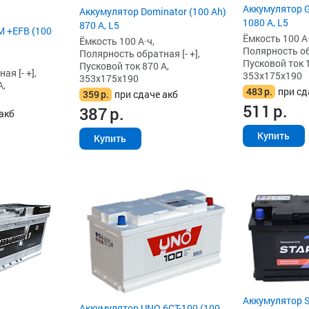
Аккумулятор G
Аккумулятор Dominator (100 Ah)
1080 А, L5
870 А, L5
 +EFB (100
Ёмкость 100 А·
Ёмкость 100 А·ч,
Полярность обр
Полярность обратная [- +],
Пусковой ток 
Пусковой ток 870 А,
я [- +],
353x175x190
353x175x190
А,
483
р.
при сд
359
р.
при сдаче акб
511
р.
387
р.
акб
Купить
Купить
Аккумулятор S
Аккумулятор UNO 6CT-100 (100