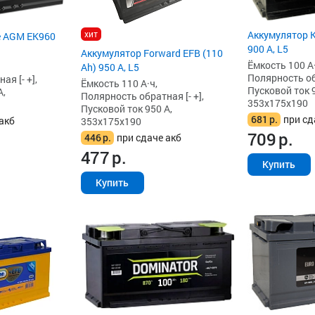
хит
Аккумулятор K
e AGM EK960
900 А, L5
Аккумулятор Forward EFB (110
Ёмкость 100 А·
Ah) 950 А, L5
Полярность обр
я [- +],
Ёмкость 110 А·ч,
Пусковой ток 9
А,
Полярность обратная [- +],
353x175x190
Пусковой ток 950 А,
681
р.
при сд
акб
353x175x190
709
р.
446
р.
при сдаче акб
477
р.
Купить
Купить