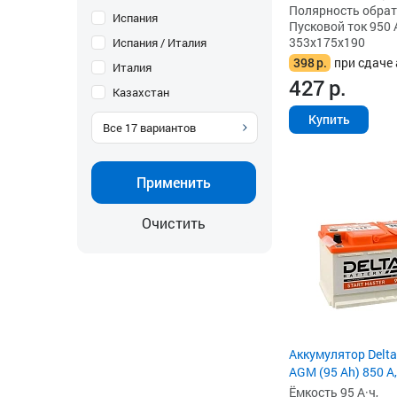
Полярность обратна
Испания
Пусковой ток 950 
353x175x190
Испания / Италия
398
р.
при сдаче 
Италия
427
р.
Казахстан
Купить
Все
17
вариантов
Применить
Очистить
Аккумулятор Delta
AGM (95 Ah) 850 А,
Ёмкость 95 А·ч,