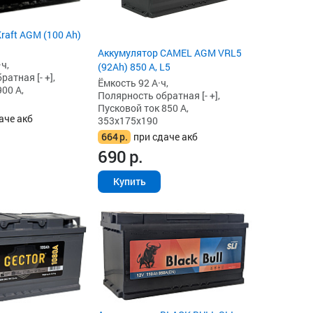
raft AGM (100 Ah)
Аккумулятор CAMEL AGM VRL5
ч,
(92Ah) 850 А, L5
атная [- +],
Ёмкость 92 А·ч,
00 А,
Полярность обратная [- +],
Пусковой ток 850 А,
аче акб
353x175x190
664
р.
при сдаче акб
690
р.
Купить