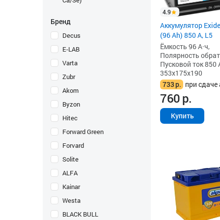
Ca/Se)
4.9
Бренд
Аккумулятор Exid
(96 Ah) 850 А, L5
Decus
Ёмкость 96 А·ч,
E-LAB
Полярность обратна
Varta
Пусковой ток 850 
353x175x190
Zubr
733
р.
при сдаче 
Akom
760
р.
Byzon
Купить
Hitec
Forward Green
Forvard
Solite
ALFA
Kainar
Westa
BLACK BULL