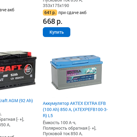
353x175x190
аче акб
641
р.
при сдаче акб
668
р.
Купить
raft AGM (92 Ah)
Аккумулятор AKTEX EXTRA EFB
(100 Ah) 850 А, (ATEXPEFB100-3-
,
R) L5
атная [- +],
Ёмкость 100 А·ч,
50 А,
Полярность обратная [- +],
Пусковой ток 850 А,