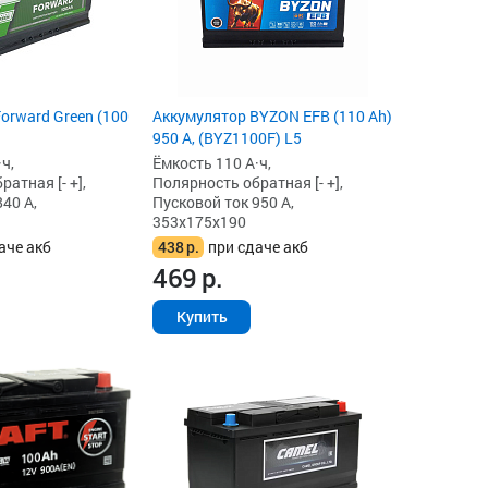
orward Green (100
Аккумулятор BYZON EFB (110 Ah)
950 А, (BYZ1100F) L5
ч,
Ёмкость 110 А·ч,
атная [- +],
Полярность обратная [- +],
40 А,
Пусковой ток 950 А,
353x175x190
аче акб
438
р.
при сдаче акб
469
р.
Купить