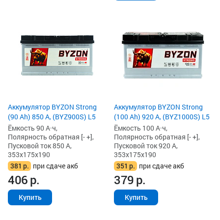
Аккумулятор BYZON Strong
Аккумулятор BYZON Strong
(90 Ah) 850 А, (BYZ900S) L5
(100 Ah) 920 А, (BYZ1000S) L5
Ёмкость 90 А·ч,
Ёмкость 100 А·ч,
Полярность обратная [- +],
Полярность обратная [- +],
Пусковой ток 850 А,
Пусковой ток 920 А,
353x175x190
353x175x190
381
р.
при сдаче акб
351
р.
при сдаче акб
406
р.
379
р.
Купить
Купить