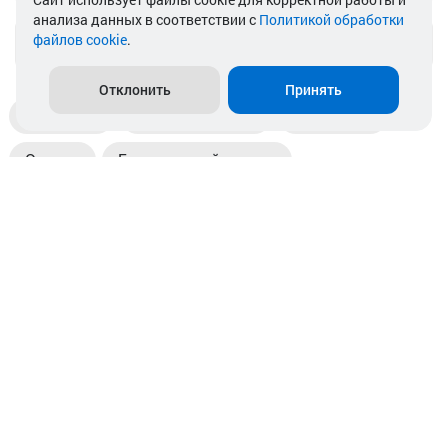
анализа данных в соответствии с
Политикой обработки
файлов cookie
.
info@akkamulik.by
Отклонить
Принять
Доставка
Пункты выдачи
Магазины
Оплата
Безналичный расчет
Прием б/у акб
Информация
Отзывы
Контакты
© 2026. ООО «Аккамулик». 220056, Беларусь, г. Минск,
пр. Независимости, д.199.
УНП 192748524. Зарегистрирован в торговом реестре
№ 369712 от 01.03.2017