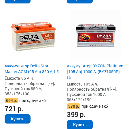
Аккумулятор Delta Start
Аккумулятор BYZON Platinum
Master AGM (95 Ah) 850 А, L5
(105 Ah) 1000 А, (BYZ1050P)
L5
Ёмкость 95 А·ч,
Полярность обратная [- +],
Ёмкость 105 А·ч,
Пусковой ток 850 А,
Полярность обратная [- +],
353x175x190
Пусковой ток 1000 А,
353x175x190
694
р.
при сдаче акб
370
р.
при сдаче акб
721
р.
399
р.
Купить
Купить