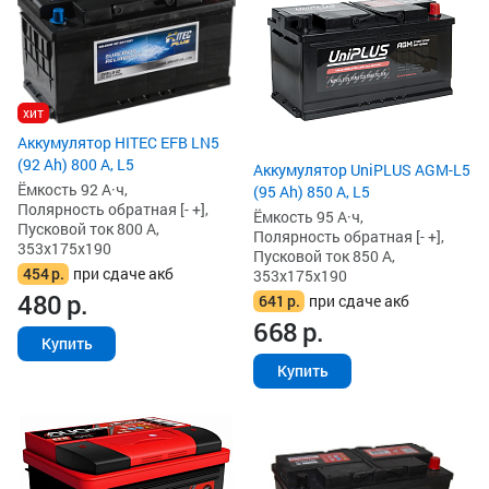
хит
Аккумулятор HITEC EFB LN5
(92 Ah) 800 А, L5
Аккумулятор UniPLUS AGM-L5
Ёмкость 92 А·ч,
(95 Ah) 850 А, L5
Полярность обратная [- +],
Ёмкость 95 А·ч,
Пусковой ток 800 А,
Полярность обратная [- +],
353x175x190
Пусковой ток 850 А,
454
р.
при сдаче акб
353x175x190
480
р.
641
р.
при сдаче акб
668
р.
Купить
Купить