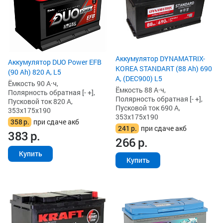
Аккумулятор DYNAMATRIX-
Аккумулятор DUO Power EFB
KOREA STANDART (88 Ah) 690
(90 Ah) 820 А, L5
А, (DEC900) L5
Ёмкость 90 А·ч,
Ёмкость 88 А·ч,
Полярность обратная [- +],
Полярность обратная [- +],
Пусковой ток 820 А,
Пусковой ток 690 А,
353x175x190
353x175x190
358
р.
при сдаче акб
241
р.
при сдаче акб
383
р.
266
р.
Купить
Купить