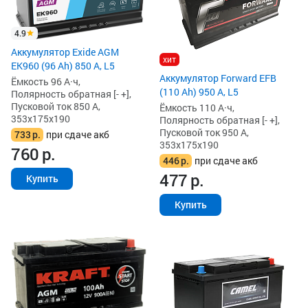
4.9
Аккумулятор Exide AGM
хит
EK960 (96 Ah) 850 А, L5
Аккумулятор Forward EFB
Ёмкость 96 А·ч,
(110 Ah) 950 А, L5
Полярность обратная [- +],
Пусковой ток 850 А,
Ёмкость 110 А·ч,
353x175x190
Полярность обратная [- +],
Пусковой ток 950 А,
733
р.
при сдаче акб
353x175x190
760
р.
446
р.
при сдаче акб
477
р.
Купить
Купить