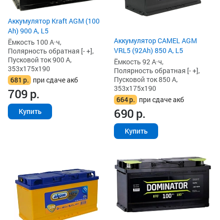
Аккумулятор Kraft AGM (100
Ah) 900 А, L5
Аккумулятор CAMEL AGM
Ёмкость 100 А·ч,
VRL5 (92Ah) 850 А, L5
Полярность обратная [- +],
Пусковой ток 900 А,
Ёмкость 92 А·ч,
353x175x190
Полярность обратная [- +],
Пусковой ток 850 А,
681
р.
при сдаче акб
353x175x190
709
р.
664
р.
при сдаче акб
690
р.
Купить
Купить