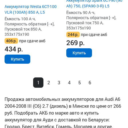
Аккумулятор Spark 6СТ-90 (90
Ah) 750, (SPA90-3-R) L5
Аккумулятор Westa 6СТ-100
VLR (100Ah) 850 А, L5
Ёмкость 90 А·ч,
Полярность обратная [- +],
Ёмкость 100 А·ч,
Пусковой ток 750 А,
Полярность обратная [- +],
353x175x190
Пусковой ток 850 А,
353x175x190
244
р.
при сдаче акб
406
р.
при сдаче акб
269
р.
434
р.
Купить
Купить
1
2
3
4
5
6
Продажа автомобильных аккумуляторов для Audi A6
2004-2008 III (C6) 2.7 (дизель) в Минске по цене от 266
руб. Подобрать АКБ по марке авто и купить
аккумулятор для Ауди с доставкой по Беларуси:
Гродно, Брест, Витебск, Гомель, Могилев и другие.