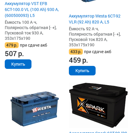
Аккумулятор VST EFB
6СТ-100.0 VL (100 Ah) 930 А,
(600500093) L5
Аккумулятор Westa 6СТ-92
VLR (92 Ah) 820 А, L5
Ёмкость 100 А·ч,
Полярность обратная [- +],
Ёмкость 92 А·ч,
Пусковой ток 930 А,
Полярность обратная [- +],
353x175x190
Пусковой ток 820 А,
353x175x190
479
р.
при сдаче акб
433
р.
при сдаче акб
507
р.
459
р.
Купить
Купить