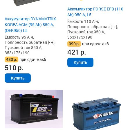
Аккумулятор FORSE EFB (110
Ah) 950 А, L5
Аккумулятор DYNAMATRIX-
Ёмкость 110 А·ч,
KOREA AGM (95 Ah) 850 А,
Полярность обратная [- +],
(DEK950) L5
Пусковой ток 950 А,
Ёмкость 95 А·ч,
353x175x190
Полярность обратная [- +],
390
р.
при сдаче акб
Пусковой ток 850 А,
421
р.
353x175x190
483
р.
при сдаче акб
Купить
510
р.
Купить