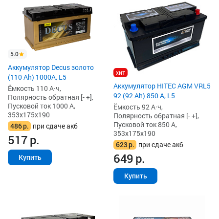
5.0
Аккумулятор Decus золото
хит
(110 Ah) 1000A, L5
Аккумулятор HITEC AGM VRL5
Ёмкость 110 А·ч,
92 (92 Ah) 850 А, L5
Полярность обратная [- +],
Пусковой ток 1000 А,
Ёмкость 92 А·ч,
353x175x190
Полярность обратная [- +],
Пусковой ток 850 А,
486
р.
при сдаче акб
353x175x190
517
р.
623
р.
при сдаче акб
649
р.
Купить
Купить