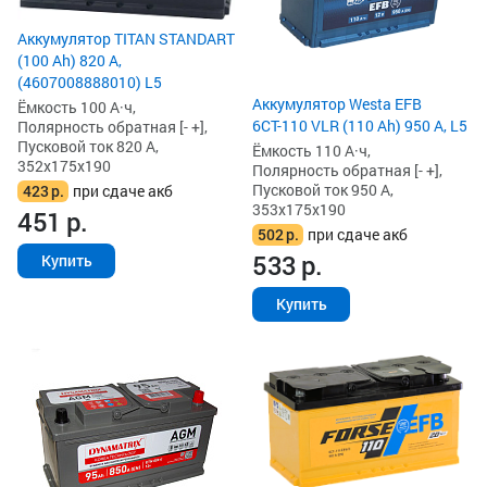
Аккумулятор TITAN STANDART
(100 Ah) 820 А,
(4607008888010) L5
Аккумулятор Westa EFB
Ёмкость 100 А·ч,
6СТ-110 VLR (110 Ah) 950 А, L5
Полярность обратная [- +],
Пусковой ток 820 А,
Ёмкость 110 А·ч,
352x175x190
Полярность обратная [- +],
Пусковой ток 950 А,
423
р.
при сдаче акб
353x175x190
451
р.
502
р.
при сдаче акб
533
р.
Купить
Купить