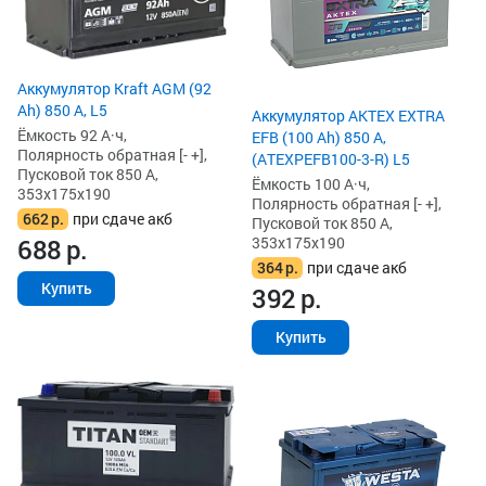
Аккумулятор Kraft AGM (92
Ah) 850 А, L5
Аккумулятор AKTEX EXTRA
Ёмкость 92 А·ч,
EFB (100 Ah) 850 А,
Полярность обратная [- +],
(ATEXPEFB100-3-R) L5
Пусковой ток 850 А,
Ёмкость 100 А·ч,
353x175x190
Полярность обратная [- +],
662
р.
при сдаче акб
Пусковой ток 850 А,
353x175x190
688
р.
364
р.
при сдаче акб
Купить
392
р.
Купить