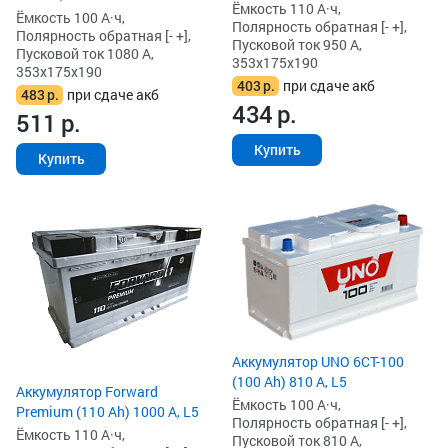
Ёмкость 110 А·ч,
Ёмкость 100 А·ч,
Полярность обратная [- +],
Полярность обратная [- +],
Пусковой ток 950 А,
Пусковой ток 1080 А,
353x175x190
353x175x190
403
р.
при сдаче акб
483
р.
при сдаче акб
434
р.
511
р.
Купить
Купить
Аккумулятор UNO 6CT-100
(100 Ah) 810 А, L5
Аккумулятор Forward
Ёмкость 100 А·ч,
Premium (110 Ah) 1000 А, L5
Полярность обратная [- +],
Ёмкость 110 А·ч,
Пусковой ток 810 А,