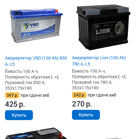
Аккумулятор Lion (100 Ah)
Аккумулятор VBD (100 Ah) 850
780 А, L5
А, L5
Ёмкость 100 А·ч,
Ёмкость 100 А·ч,
Полярность обратная [- +],
Полярность обратная [- +],
Пусковой ток 780 А,
Пусковой ток 850 А,
353x175x190
353x175x190
242
р.
при сдаче акб
397
р.
при сдаче акб
270
р.
425
р.
Купить
Купить