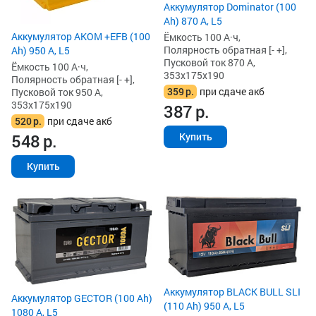
Аккумулятор Dominator (100
Ah) 870 А, L5
Аккумулятор AKOM +EFB (100
Ёмкость 100 А·ч,
Полярность обратная [- +],
Ah) 950 А, L5
Пусковой ток 870 А,
Ёмкость 100 А·ч,
353x175x190
Полярность обратная [- +],
359
р.
при сдаче акб
Пусковой ток 950 А,
353x175x190
387
р.
520
р.
при сдаче акб
548
р.
Купить
Купить
Аккумулятор BLACK BULL SLI
Аккумулятор GECTOR (100 Ah)
(110 Ah) 950 А, L5
1080 А, L5