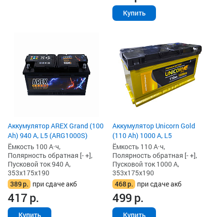
Купить
Аккумулятор AREX Grand (100
Аккумулятор Unicorn Gold
Ah) 940 А, L5 (ARG1000S)
(110 Ah) 1000 А, L5
Ёмкость 100 А·ч,
Ёмкость 110 А·ч,
Полярность обратная [- +],
Полярность обратная [- +],
Пусковой ток 940 А,
Пусковой ток 1000 А,
353x175x190
353x175x190
389
р.
при сдаче акб
468
р.
при сдаче акб
417
р.
499
р.
Купить
Купить