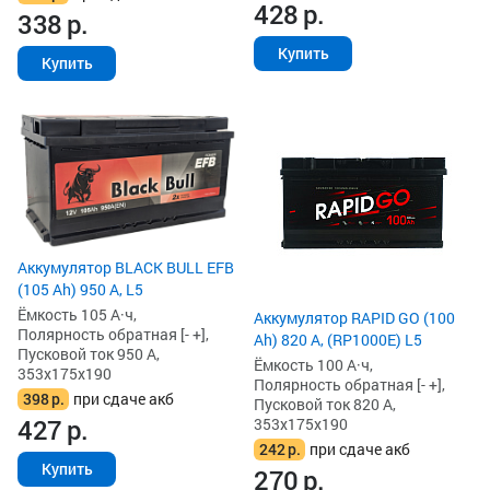
428
р.
338
р.
Купить
Купить
Аккумулятор BLACK BULL EFB
(105 Ah) 950 А, L5
Ёмкость 105 А·ч,
Аккумулятор RAPID GO (100
Полярность обратная [- +],
Ah) 820 А, (RP1000E) L5
Пусковой ток 950 А,
Ёмкость 100 А·ч,
353x175x190
Полярность обратная [- +],
398
р.
при сдаче акб
Пусковой ток 820 А,
427
р.
353x175x190
242
р.
при сдаче акб
Купить
270
р.