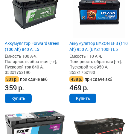
Аккумулятор Forward Green
Аккумулятор BYZON EFB (110
(100 Ah) 840 А, L5
Ah) 950 А, (BYZ1100F) L5
Ёмкость 100 А·ч,
Ёмкость 110 А·ч,
Полярность обратная [- +],
Полярность обратная [- +],
Пусковой ток 840 А,
Пусковой ток 950 А,
353x175x190
353x175x190
331
р.
при сдаче акб
438
р.
при сдаче акб
359
р.
469
р.
Купить
Купить