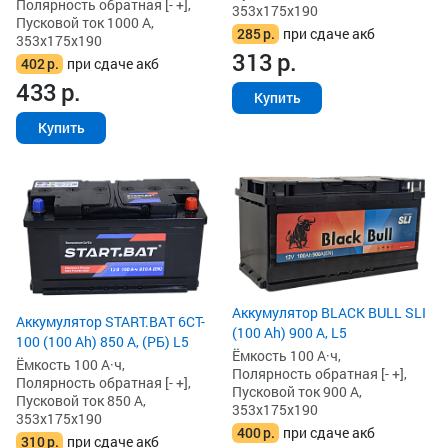
Полярность обратная [- +],
353x175x190
Пусковой ток 1000 А,
285
р.
при сдаче акб
353x175x190
313
р.
402
р.
при сдаче акб
433
р.
Купить
Купить
Аккумулятор BLACK BULL SLI
Аккумулятор START.BAT 6CT-
(100 Ah) 900 А, L5
100 (100 Ah) 850 А, (РБ) L5
Ёмкость 100 А·ч,
Ёмкость 100 А·ч,
Полярность обратная [- +],
Полярность обратная [- +],
Пусковой ток 900 А,
Пусковой ток 850 А,
353x175x190
353x175x190
400
р.
при сдаче акб
310
р.
при сдаче акб