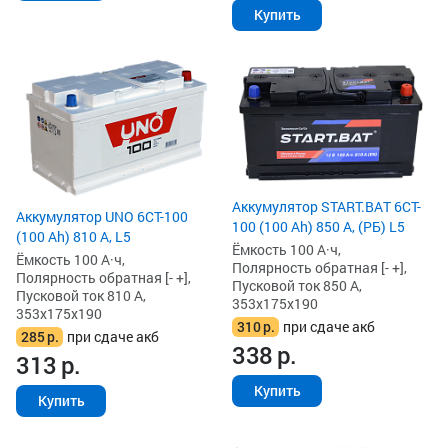
Купить
Аккумулятор START.BAT 6CT-
Аккумулятор UNO 6CT-100
100 (100 Ah) 850 А, (РБ) L5
(100 Ah) 810 А, L5
Ёмкость 100 А·ч,
Ёмкость 100 А·ч,
Полярность обратная [- +],
Полярность обратная [- +],
Пусковой ток 850 А,
Пусковой ток 810 А,
353x175x190
353x175x190
310
р.
при сдаче акб
285
р.
при сдаче акб
338
р.
313
р.
Купить
Купить