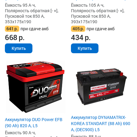
Ёмкость 95 А·ч,
Ёмкость 105 А·ч,
Полярность обратная [- +],
Полярность обратная [- +],
Пусковой ток 850 А,
Пусковой ток 850 А,
353x175x190
393x175x190
641
р.
при сдаче акб
405
р.
при сдаче акб
668
р.
434
р.
Купить
Купить
Аккумулятор DYNAMATRIX-
Аккумулятор DUO Power EFB
KOREA STANDART (88 Ah) 690
(90 Ah) 820 А, L5
А, (DEC900) L5
Ёмкость 90 А·ч,
Ёмкость 88 А·ч,