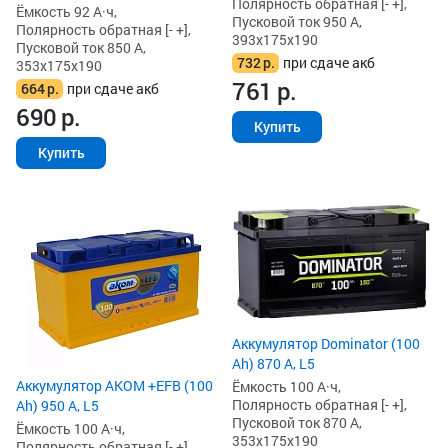
Полярность обратная [- +],
Ёмкость 92 А·ч,
Пусковой ток 950 А,
Полярность обратная [- +],
393x175x190
Пусковой ток 850 А,
732
р.
при сдаче акб
353x175x190
761
р.
664
р.
при сдаче акб
690
р.
Купить
Купить
Аккумулятор Dominator (100
Ah) 870 А, L5
Аккумулятор AKOM +EFB (100
Ёмкость 100 А·ч,
Полярность обратная [- +],
Ah) 950 А, L5
Пусковой ток 870 А,
Ёмкость 100 А·ч,
353x175x190
Полярность обратная [- +],