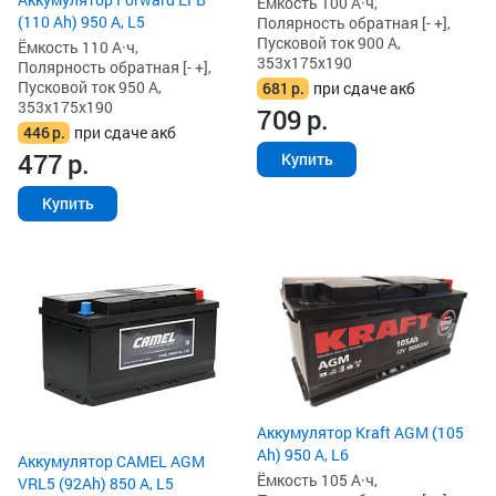
Ёмкость 100 А·ч,
(110 Ah) 950 А, L5
Полярность обратная [- +],
Пусковой ток 900 А,
Ёмкость 110 А·ч,
353x175x190
Полярность обратная [- +],
Пусковой ток 950 А,
681
р.
при сдаче акб
353x175x190
709
р.
446
р.
при сдаче акб
477
р.
Купить
Купить
Аккумулятор Kraft AGM (105
Ah) 950 А, L6
Аккумулятор CAMEL AGM
Ёмкость 105 А·ч,
VRL5 (92Ah) 850 А, L5