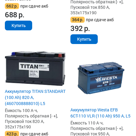
Полярность обратная [- +],
662
р.
при сдаче акб
Пусковой ток 850 А,
353x175x190
688
р.
364
р.
при сдаче акб
Купить
392
р.
Купить
Аккумулятор TITAN STANDART
(100 Ah) 820 А,
(4607008888010) L5
Аккумулятор Westa EFB
Ёмкость 100 А·ч,
6СТ-110 VLR (110 Ah) 950 А, L5
Полярность обратная [- +],
Пусковой ток 820 А,
Ёмкость 110 А·ч,
352x175x190
Полярность обратная [- +],
Пусковой ток 950 А,
423
р.
при сдаче акб