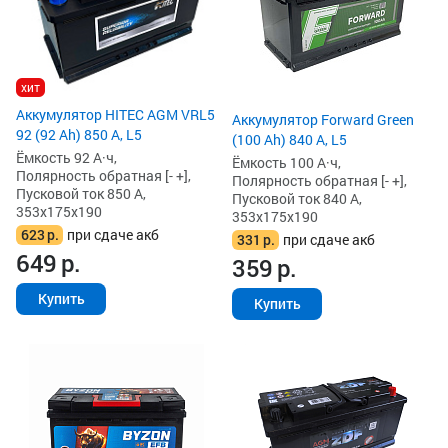
хит
Аккумулятор HITEC AGM VRL5
Аккумулятор Forward Green
92 (92 Ah) 850 А, L5
(100 Ah) 840 А, L5
Ёмкость 92 А·ч,
Ёмкость 100 А·ч,
Полярность обратная [- +],
Полярность обратная [- +],
Пусковой ток 850 А,
Пусковой ток 840 А,
353x175x190
353x175x190
623
р.
при сдаче акб
331
р.
при сдаче акб
649
р.
359
р.
Купить
Купить