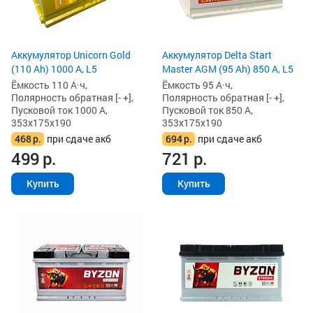
Аккумулятор Unicorn Gold
Аккумулятор Delta Start
(110 Ah) 1000 А, L5
Master AGM (95 Ah) 850 А, L5
Ёмкость 110 А·ч,
Ёмкость 95 А·ч,
Полярность обратная [- +],
Полярность обратная [- +],
Пусковой ток 1000 А,
Пусковой ток 850 А,
353x175x190
353x175x190
468
р.
при сдаче акб
694
р.
при сдаче акб
499
р.
721
р.
Купить
Купить