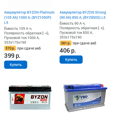
Аккумулятор BYZON Platinum
Аккумулятор BYZON Strong
(105 Ah) 1000 А, (BYZ1050P)
(90 Ah) 850 А, (BYZ900S) L5
L5
Ёмкость 90 А·ч,
Полярность обратная [- +],
Ёмкость 105 А·ч,
Пусковой ток 850 А,
Полярность обратная [- +],
353x175x190
Пусковой ток 1000 А,
353x175x190
381
р.
при сдаче акб
370
р.
при сдаче акб
406
р.
399
р.
Купить
Купить