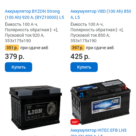
Аккумулятор BYZON Strong
Аккумулятор VBD (100 Ah) 850
(100 Ah) 920 А, (BYZ1000S) L5
А, L5
Ёмкость 100 А·ч,
Ёмкость 100 А·ч,
Полярность обратная [- +],
Полярность обратная [- +],
Пусковой ток 920 А,
Пусковой ток 850 А,
353x175x190
353x175x190
351
р.
при сдаче акб
397
р.
при сдаче акб
379
р.
425
р.
Купить
Купить
хит
Аккумулятор HITEC EFB LN5