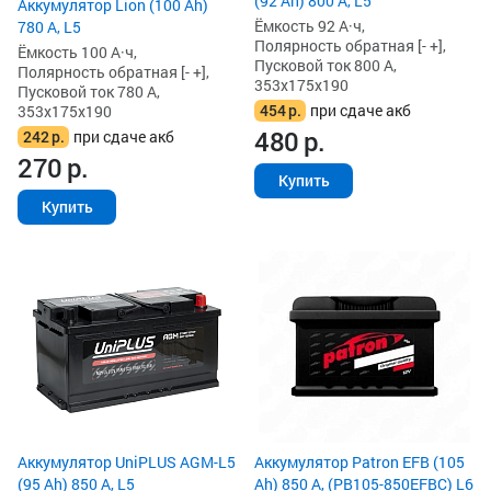
(92 Ah) 800 А, L5
Аккумулятор Lion (100 Ah)
Ёмкость 92 А·ч,
780 А, L5
Полярность обратная [- +],
Ёмкость 100 А·ч,
Пусковой ток 800 А,
Полярность обратная [- +],
353x175x190
Пусковой ток 780 А,
454
р.
при сдаче акб
353x175x190
480
р.
242
р.
при сдаче акб
270
р.
Купить
Купить
Аккумулятор UniPLUS AGM-L5
Аккумулятор Patron EFB (105
(95 Ah) 850 А, L5
Ah) 850 А, (PB105-850EFBC) L6