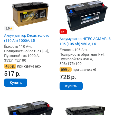
5.0
хит
Аккумулятор Decus золото
Аккумулятор HITEC AGM VRL6
(110 Ah) 1000A, L5
105 (105 Ah) 950 А, L6
Ёмкость 110 А·ч,
Ёмкость 105 А·ч,
Полярность обратная [- +],
Полярность обратная [- +],
Пусковой ток 1000 А,
Пусковой ток 950 А,
353x175x190
393x175x190
486
р.
при сдаче акб
699
р.
при сдаче акб
517
р.
728
р.
Купить
Купить