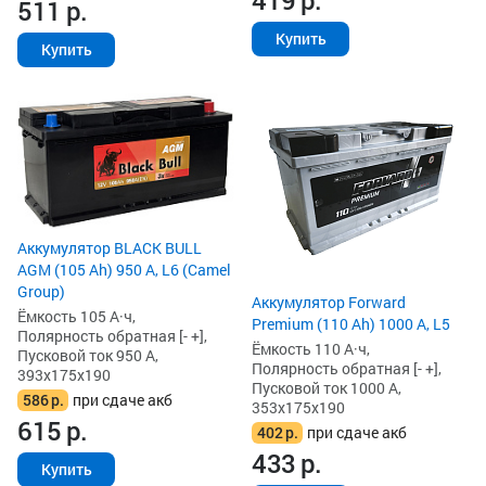
419
р.
511
р.
Купить
Купить
Аккумулятор BLACK BULL
AGM (105 Ah) 950 А, L6 (Camel
Group)
Аккумулятор Forward
Ёмкость 105 А·ч,
Premium (110 Ah) 1000 А, L5
Полярность обратная [- +],
Ёмкость 110 А·ч,
Пусковой ток 950 А,
Полярность обратная [- +],
393x175x190
Пусковой ток 1000 А,
586
р.
при сдаче акб
353x175x190
615
р.
402
р.
при сдаче акб
433
р.
Купить