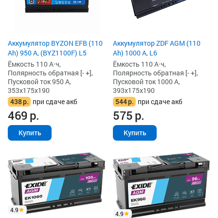
Аккумулятор BYZON EFB (110
Аккумулятор ZDF AGM (110
Ah) 950 А, (BYZ1100F) L5
Ah) 1000 А, L6
Ёмкость 110 А·ч,
Ёмкость 110 А·ч,
Полярность обратная [- +],
Полярность обратная [- +],
Пусковой ток 950 А,
Пусковой ток 1000 А,
353x175x190
393x175x190
438
р.
при сдаче акб
544
р.
при сдаче акб
469
р.
575
р.
Купить
Купить
4.9
4.9