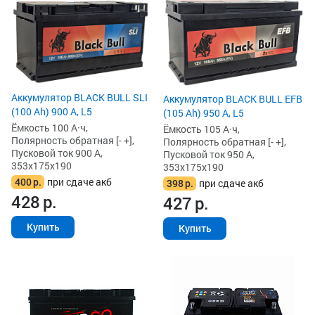
Аккумулятор BLACK BULL SLI
Аккумулятор BLACK BULL EFB
(100 Ah) 900 А, L5
(105 Ah) 950 А, L5
Ёмкость 100 А·ч,
Ёмкость 105 А·ч,
Полярность обратная [- +],
Полярность обратная [- +],
Пусковой ток 900 А,
Пусковой ток 950 А,
353x175x190
353x175x190
400
р.
при сдаче акб
398
р.
при сдаче акб
428
р.
427
р.
Купить
Купить