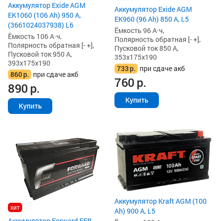
Аккумулятор Exide AGM
Аккумулятор Exide AGM
EK1060 (106 Ah) 950 А,
EK960 (96 Ah) 850 А, L5
(3661024037938) L6
Ёмкость 96 А·ч,
Ёмкость 106 А·ч,
Полярность обратная [- +],
Полярность обратная [- +],
Пусковой ток 850 А,
Пусковой ток 950 А,
353x175x190
393x175x190
733
р.
при сдаче акб
860
р.
при сдаче акб
760
р.
890
р.
Купить
Купить
Аккумулятор Kraft AGM (100
хит
Ah) 900 А, L5
Аккумулятор Forward EFB