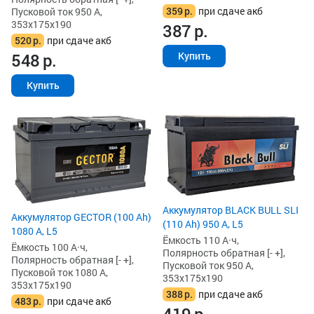
359
р.
при сдаче акб
Пусковой ток 950 А,
353x175x190
387
р.
520
р.
при сдаче акб
548
р.
Купить
Купить
Аккумулятор BLACK BULL SLI
Аккумулятор GECTOR (100 Ah)
(110 Ah) 950 А, L5
1080 А, L5
Ёмкость 110 А·ч,
Ёмкость 100 А·ч,
Полярность обратная [- +],
Полярность обратная [- +],
Пусковой ток 950 А,
Пусковой ток 1080 А,
353x175x190
353x175x190
388
р.
при сдаче акб
483
р.
при сдаче акб