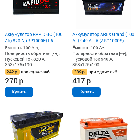
Аккумулятор RAPID GO (100
Аккумулятор AREX Grand (100
Ah) 820 А, (RP1000E) L5
Ah) 940 А, L5 (ARG1000S)
Ёмкость 100 А·ч,
Ёмкость 100 А·ч,
Полярность обратная [- +],
Полярность обратная [- +],
Пусковой ток 820 А,
Пусковой ток 940 А,
353x175x190
353x175x190
242
р.
при сдаче акб
389
р.
при сдаче акб
270
р.
417
р.
Купить
Купить