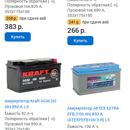
Полярность обратная [- +],
Полярность обратная [- +],
Пусковой ток 820 А,
Пусковой ток 690 А,
353x175x190
353x175x190
358
р.
при сдаче акб
241
р.
при сдаче акб
383
р.
266
р.
Купить
Купить
Аккумулятор Kraft AGM (92
Ah) 850 А, L5
Аккумулятор AKTEX EXTRA
Ёмкость 92 А·ч,
EFB (100 Ah) 850 А,
Полярность обратная [- +],
(ATEXPEFB100-3-R) L5
Пусковой ток 850 А,
Ёмкость 100 А·ч,
353x175x190