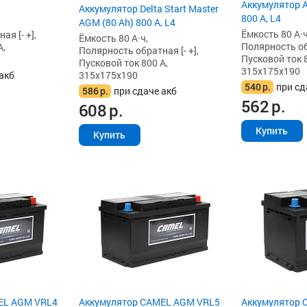
Аккумулятор A
Аккумулятор Delta Start Master
800 А, L4
AGM (80 Ah) 800 А, L4
Ёмкость 80 А·ч
я [- +],
Ёмкость 80 А·ч,
Полярность обр
А,
Полярность обратная [- +],
Пусковой ток 8
Пусковой ток 800 А,
315x175x190
315x175x190
акб
540
р.
при сд
586
р.
при сдаче акб
562
р.
608
р.
Купить
Купить
EL AGM VRL4
Аккумулятор CAMEL AGM VRL5
Аккумулятор 