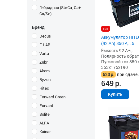
Гибридная (Sb/Ca, Ca+,
Ca/Se)
Бренд
хит
Decus
Аккумулятор HITE
(92 Ah) 850 А, L5
E-LAB
Ёмкость 92 А·ч,
Varta
Полярность обратна
Пусковой ток 850 
Zubr
353x175x190
Akom
623
р.
при сдаче 
Byzon
649
р.
Hitec
Купить
Forward Green
Forvard
Solite
ALFA
Kainar