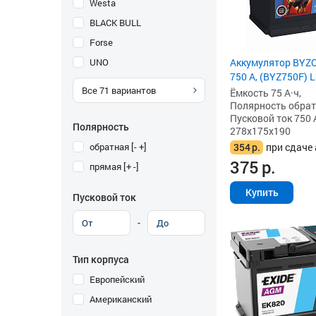
Westa
BLACK BULL
Forse
UNO
Аккумулятор BYZO
750 А, (BYZ750F) 
Все
71
вариантов
Ёмкость 75 А·ч,
Полярность обратна
Пусковой ток 750 
Полярность
278x175x190
обратная [- +]
354
р.
при сдаче 
375
р.
прямая [+ -]
Купить
Пусковой ток
-
Тип корпуса
Европейский
Американский