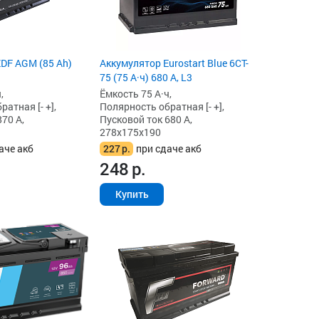
DF AGM (85 Ah)
Аккумулятор Eurostart Blue 6CT-
75 (75 А·ч) 680 А, L3
,
Ёмкость 75 А·ч,
атная [- +],
Полярность обратная [- +],
70 А,
Пусковой ток 680 А,
278x175x190
аче акб
227
р.
при сдаче акб
248
р.
Купить