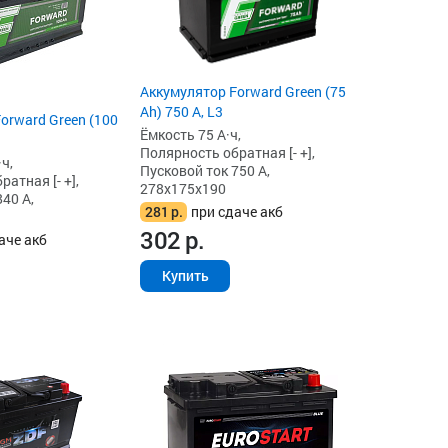
Аккумулятор Forward Green (75
Ah) 750 А, L3
orward Green (100
Ёмкость 75 А·ч,
Полярность обратная [- +],
ч,
Пусковой ток 750 А,
атная [- +],
278x175x190
40 А,
281
р.
при сдаче акб
302
р.
аче акб
Купить