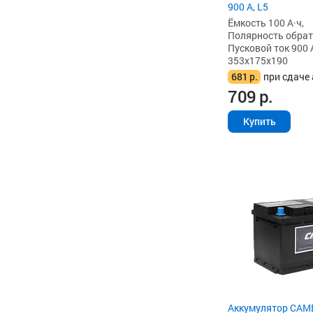
900 А, L5
Ёмкость 100 А·ч,
Полярность обратна
Пусковой ток 900 
353x175x190
681
р.
при сдаче 
709
р.
Купить
Аккумулятор CAM