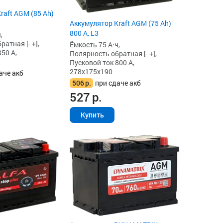
raft AGM (85 Ah)
Аккумулятор Kraft AGM (75 Ah)
800 А, L3
,
атная [- +],
Ёмкость 75 А·ч,
50 А,
Полярность обратная [- +],
Пусковой ток 800 А,
278x175x190
аче акб
506
р.
при сдаче акб
527
р.
Купить