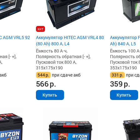
хит
C AGM VRL5 92
Аккумулятор HITEC AGM VRL4 80
Аккумулятор F
(80 Ah) 800 А, L4
Ah) 840 А, L5
Ёмкость 80 А·ч,
Ёмкость 100 А·
я [- +],
Полярность обратная [- +],
Полярность обр
А,
Пусковой ток 800 А,
Пусковой ток 8
315x175x190
353x175x190
акб
544
р.
при сдаче акб
331
р.
при сд
566
р.
359
р.
Купить
Купить