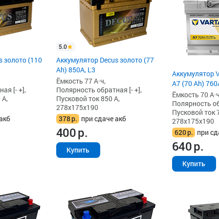
5.0
 золото (110
Аккумулятор Decus золото (77
Ah) 850А, L3
Аккумулятор 
Ёмкость 77 А·ч,
A7 (70 Ah) 760
я [- +],
Полярность обратная [- +],
Ёмкость 70 А·ч
 А,
Пусковой ток 850 А,
Полярность обр
278x175x190
Пусковой ток 7
акб
378
р.
при сдаче акб
278x175x190
400
р.
620
р.
при сд
640
р.
Купить
Купить