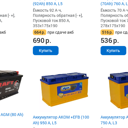
(92Ah) 850 А, L5
(70Ah) 760 А, 
Ёмкость 92 А·ч,
Ёмкость 70 А·ч
я [- +],
Полярность обратная [- +],
Полярность обр
А,
Пусковой ток 850 А,
Пусковой ток 7
353x175x190
278x175x190
акб
664
р.
при сдаче акб
516
р.
при сд
690
р.
536
р.
Купить
Купить
 AGM (80 Ah)
Аккумулятор AKOM +EFB (100
Аккумулятор A
Ah) 950 А, L5
750 А, L3