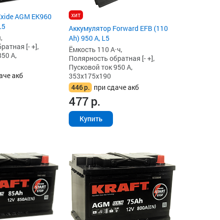
хит
Exide AGM EK960
L5
Аккумулятор Forward EFB (110
,
Ah) 950 А, L5
атная [- +],
Ёмкость 110 А·ч,
50 А,
Полярность обратная [- +],
Пусковой ток 950 А,
аче акб
353x175x190
446
р.
при сдаче акб
477
р.
Купить