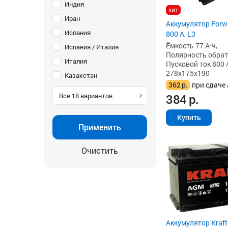
Индия
хит
Иран
Аккумулятор Forwa
Испания
800 А, L3
Ёмкость 77 А·ч,
Испания / Италия
Полярность обратна
Италия
Пусковой ток 800 
278x175x190
Казахстан
362
р.
при сдаче 
Все
18
вариантов
384
р.
Купить
Применить
Очистить
Аккумулятор Kraft