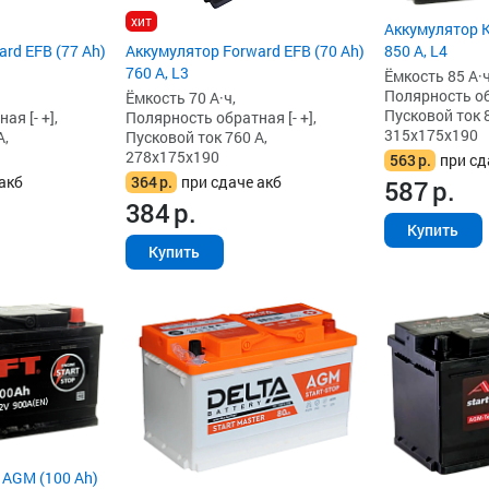
хит
Аккумулятор K
rd EFB (77 Ah)
Аккумулятор Forward EFB (70 Ah)
850 А, L4
760 А, L3
Ёмкость 85 А·ч
Полярность обр
Ёмкость 70 А·ч,
Пусковой ток 8
я [- +],
Полярность обратная [- +],
315x175x190
А,
Пусковой ток 760 А,
278x175x190
563
р.
при сд
акб
364
р.
при сдаче акб
587
р.
384
р.
Купить
Купить
 AGM (100 Ah)