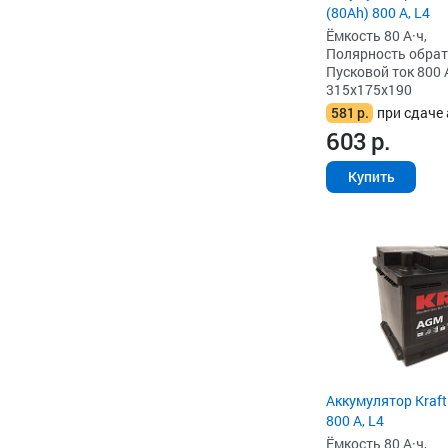
(80Ah) 800 А, L4
Ёмкость 80 А·ч,
Полярность обратна
Пусковой ток 800 
315x175x190
581
р.
при сдаче 
603
р.
Купить
Аккумулятор Kraft
800 А, L4
Ёмкость 80 А·ч,