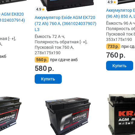
4.9
4.9
Аккумулятор 
e AGM EK820
(96 Ah) 850 А, 
Аккумулятор Exide AGM EK720
661024037914)
Ёмкость 96 А·ч
(72 Ah) 760 А, (3661024037907)
Полярность обр
L3
Пусковой ток 8
Ёмкость 72 А·ч,
я [- +],
353x175x190
Полярность обратная [- +],
А,
733
р.
при сд
Пусковой ток 760 А,
278x175x190
760
р.
акб
560
р.
при сдаче акб
Купить
580
р.
Купить