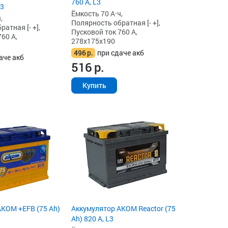
760 А, L3
L3
Ёмкость 70 А·ч,
,
Полярность обратная [- +],
атная [- +],
Пусковой ток 760 А,
60 А,
278x175x190
496
р.
при сдаче акб
аче акб
516
р.
Купить
KOM +EFB (75 Ah)
Аккумулятор AKOM Reactor (75
Ah) 820 А, L3