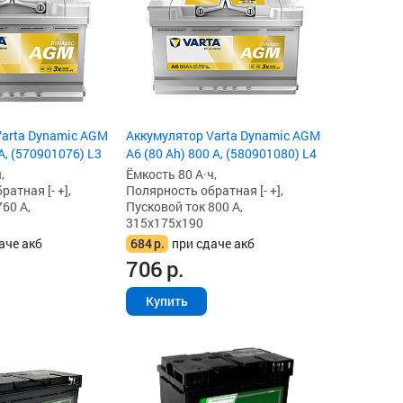
Varta Dynamic AGM
Аккумулятор Varta Dynamic AGM
A, (570901076) L3
A6 (80 Ah) 800 А, (580901080) L4
,
Ёмкость 80 А·ч,
атная [- +],
Полярность обратная [- +],
60 А,
Пусковой ток 800 А,
315x175x190
аче акб
684
р.
при сдаче акб
706
р.
Купить