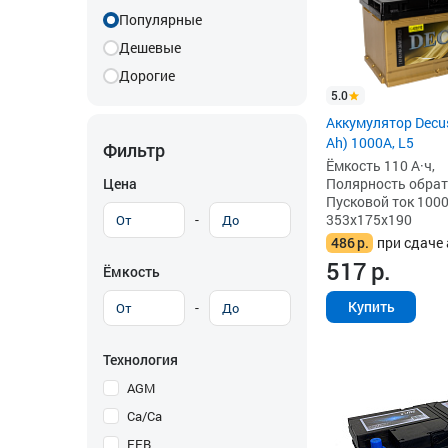
Популярные
Дешевые
Дорогие
5.0
Аккумулятор Decus
Ah) 1000A, L5
Фильтр
Ёмкость 110 А·ч,
Цена
Полярность обратна
Пусковой ток 1000
-
353x175x190
486
р.
при сдаче 
517
р.
Ёмкость
Купить
-
Технология
AGM
Ca/Ca
EFB