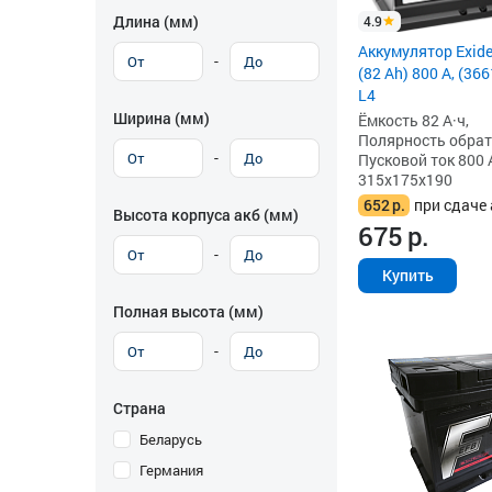
Длина (мм)
4.9
Аккумулятор Exid
-
(82 Ah) 800 А, (3
L4
Ширина (мм)
Ёмкость 82 А·ч,
Полярность обратна
-
Пусковой ток 800 
315x175x190
652
р.
при сдаче 
Высота корпуса акб (мм)
675
р.
-
Купить
Полная высота (мм)
-
Страна
Беларусь
Германия