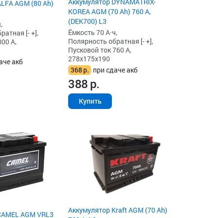
Аккумулятор DYNAMATRIX-
LFA AGM (80 Ah)
KOREA AGM (70 Ah) 760 А,
(DEK700) L3
,
Ёмкость 70 А·ч,
атная [- +],
Полярность обратная [- +],
00 А,
Пусковой ток 760 А,
278x175x190
аче акб
368
р.
при сдаче акб
388
р.
Купить
Аккумулятор Kraft AGM (70 Ah)
CAMEL AGM VRL3