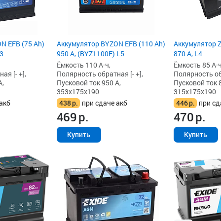
N EFB (75 Ah)
Аккумулятор BYZON EFB (110 Ah)
Аккумулятор Z
L3
950 А, (BYZ1100F) L5
870 А, L4
Ёмкость 110 А·ч,
Ёмкость 85 А·ч
я [- +],
Полярность обратная [- +],
Полярность обр
А,
Пусковой ток 950 А,
Пусковой ток 8
353x175x190
315x175x190
акб
438
р.
при сдаче акб
446
р.
при сд
469
р.
470
р.
Купить
Купить