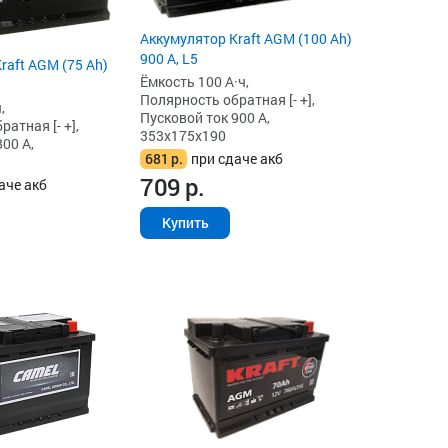
Аккумулятор Kraft AGM (100 Ah)
900 А, L5
raft AGM (75 Ah)
Ёмкость 100 А·ч,
Полярность обратная [- +],
,
Пусковой ток 900 А,
атная [- +],
353x175x190
00 А,
681
р.
при сдаче акб
709
р.
аче акб
Купить