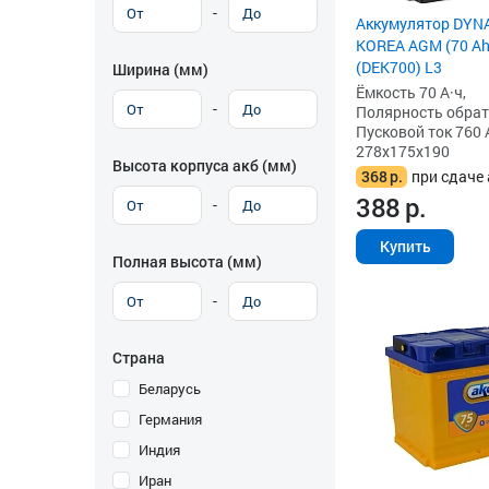
-
Аккумулятор DYN
KOREA AGM (70 Ah)
(DEK700) L3
Ширина (мм)
Ёмкость 70 А·ч,
-
Полярность обратна
Пусковой ток 760 
278x175x190
Высота корпуса акб (мм)
368
р.
при сдаче 
388
р.
-
Купить
Полная высота (мм)
-
Страна
Беларусь
Германия
Индия
Иран