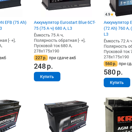
4.9
N EFB (75 Ah)
Аккумулятор Eurostart Blue 6CT-
Аккумулятор 
L3
75 (75 А·ч) 680 А, L3
(72 Ah) 760 А,
L3
Ёмкость 75 А·ч,
я [- +],
Полярность обратная [- +],
Ёмкость 72 А·ч
А,
Пусковой ток 680 А,
Полярность обр
278x175x190
Пусковой ток 7
278x175x190
акб
227
р.
при сдаче акб
560
р.
при сд
248
р.
580
р.
Купить
Купить