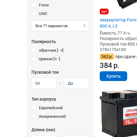
Forse
хит
UNO
Аккумулятор Forwa
Все
71
вариантов
800 А, L3
Ёмкость 77 А·ч,
Полярность обратна
Полярность
Пусковой ток 800 
278x175x190
обратная [- +]
362
р.
при сдаче 
прямая [+ -]
384
р.
Пусковой ток
Купить
-
Тип корпуса
Европейский
Американский
Длина (мм)