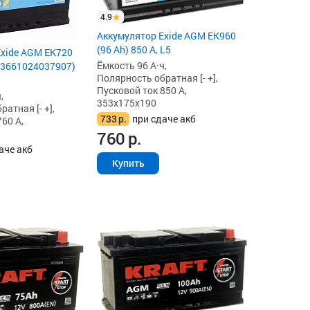
4.9
Аккумулятор Exide AGM EK960
(96 Ah) 850 А, L5
Exide AGM EK720
Ёмкость 96 А·ч,
 (3661024037907)
Полярность обратная [- +],
Пусковой ток 850 А,
,
353x175x190
атная [- +],
733
р.
при сдаче акб
60 А,
760
р.
аче акб
Купить