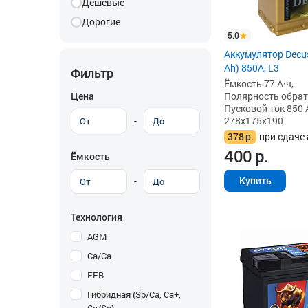
Дешевые
Дорогие
5.0
Аккумулятор Decus
Ah) 850А, L3
Фильтр
Ёмкость 77 А·ч,
Цена
Полярность обратна
Пусковой ток 850 
-
278x175x190
378
р.
при сдаче 
400
р.
Ёмкость
Купить
-
Технология
AGM
Ca/Ca
EFB
Гибридная (Sb/Ca, Ca+,