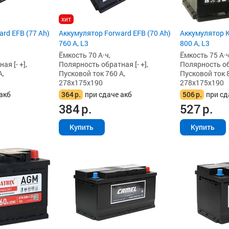
хит
Аккумулятор K
rd EFB (77 Ah)
Аккумулятор Forward EFB (70 Ah)
800 А, L3
760 А, L3
Ёмкость 75 А·ч
Ёмкость 70 А·ч,
Полярность обр
я [- +],
Полярность обратная [- +],
Пусковой ток 8
А,
Пусковой ток 760 А,
278x175x190
278x175x190
506
р.
при сд
акб
364
р.
при сдаче акб
527
р.
384
р.
Купить
Купить