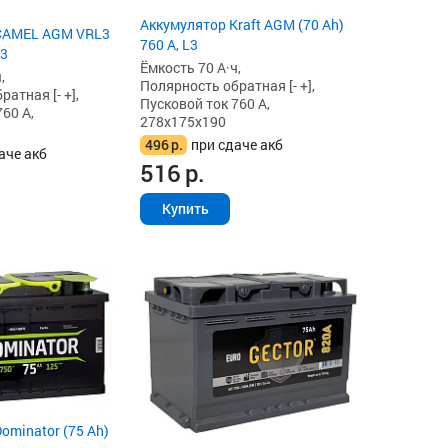
Аккумулятор Kraft AGM (70 Ah)
CAMEL AGM VRL3
760 А, L3
L3
Ёмкость 70 А·ч,
,
Полярность обратная [- +],
атная [- +],
Пусковой ток 760 А,
60 А,
278x175x190
496
р.
при сдаче акб
аче акб
516
р.
Купить
ominator (75 Ah)