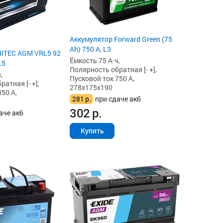
Аккумулятор Forward Green (75
Ah) 750 А, L3
HITEC AGM VRL5 92
Ёмкость 75 А·ч,
L5
Полярность обратная [- +],
,
Пусковой ток 750 А,
атная [- +],
278x175x190
50 А,
281
р.
при сдаче акб
302
р.
аче акб
Купить