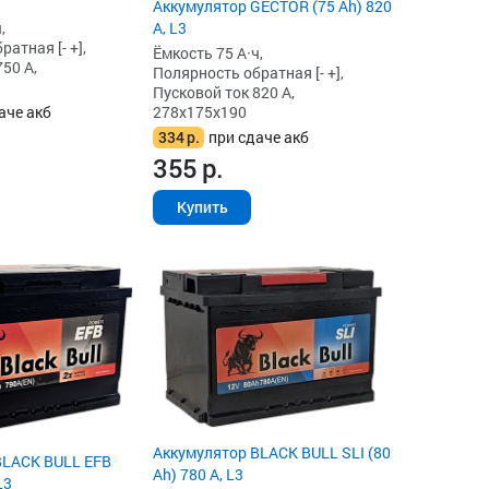
Аккумулятор GECTOR (75 Ah) 820
А, L3
,
атная [- +],
Ёмкость 75 А·ч,
50 А,
Полярность обратная [- +],
Пусковой ток 820 А,
278x175x190
аче акб
334
р.
при сдаче акб
355
р.
Купить
Аккумулятор BLACK BULL SLI (80
BLACK BULL EFB
Ah) 780 А, L3
L3