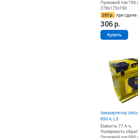
Пусковой ток 750 
278x175x190
285
р.
при сдаче 
306
р.
Купить
Аккумулятор Unico
850 А, L3
Ёмкость 77 А·ч,
Полярность обратна
Пусковой ток 850 