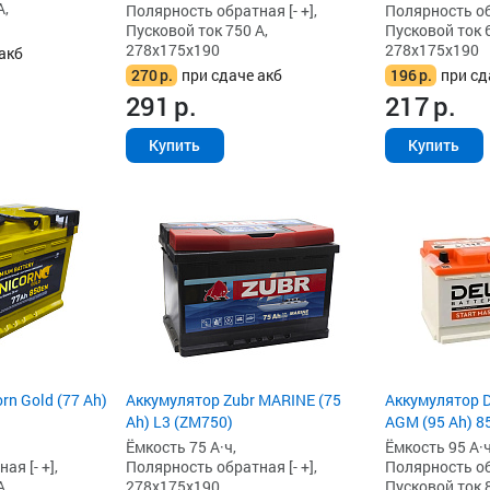
А,
Полярность обратная [- +],
Полярность обр
Пусковой ток 750 А,
Пусковой ток 6
278x175x190
278x175x190
акб
270
р.
при сдаче акб
196
р.
при сд
291
р.
217
р.
Купить
Купить
rn Gold (77 Ah)
Аккумулятор Zubr MARINE (75
Аккумулятор De
Ah) L3 (ZM750)
AGM (95 Ah) 85
Ёмкость 75 А·ч,
Ёмкость 95 А·ч
я [- +],
Полярность обратная [- +],
Полярность обр
А,
278x175x190
Пусковой ток 8