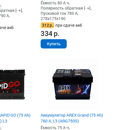
Ёмкость 80 А·ч,
,
Полярность обратная [- +],
атная [- +],
Пусковой ток 780 А,
90 А,
278x175x190
312
р.
при сдаче акб
аче акб
334
р.
Купить
APID GO (75 Ah)
Аккумулятор AREX Grand (75 Ah)
) L3
760 А, L3 (ARG750S)
,
Ёмкость 75 А·ч,