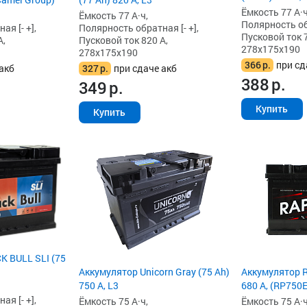
Ёмкость 77 А·ч
Ёмкость 77 А·ч,
Полярность обр
я [- +],
Полярность обратная [- +],
Пусковой ток 7
А,
Пусковой ток 820 А,
278x175x190
278x175x190
366
р.
при сд
акб
327
р.
при сдаче акб
388
р.
349
р.
Купить
Купить
K BULL SLI (75
Аккумулятор Unicorn Gray (75 Ah)
Аккумулятор R
750 А, L3
680 А, (RP750E
я [- +],
Ёмкость 75 А·ч,
Ёмкость 75 А·ч