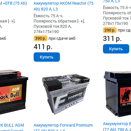
750 А, L3
 +EFB (75 Ah)
Аккумулятор AKOM Reactor (75
Ёмкость 75 А·ч
Ah) 820 А, L3
Полярность обр
Ёмкость 75 А·ч,
Пусковой ток 7
я [- +],
Полярность обратная [- +],
278x175x190
А,
Пусковой ток 820 А,
290
р.
при сд
278x175x190
311
р.
акб
390
р.
при сдаче акб
411
р.
Купить
Купить
Аккумулятор 
CK BULL AGM
Аккумулятор Forward Premium
(77 Ah) 790 А, 
(Camel Group)
(77 Ah) 820 А, L3