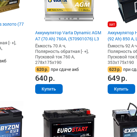
 золото (77
хит
Аккумулятор Varta Dynamic AGM
Аккумулятор 
A7 (70 Ah) 760A, (570901076) L3
(92 Ah) 850 А, 
я [- +],
Ёмкость 70 А·ч,
Ёмкость 92 А·ч
А,
Полярность обратная [- +],
Полярность обр
Пусковой ток 760 А,
Пусковой ток 8
акб
278x175x190
353x175x190
620
р.
при сдаче акб
623
р.
при сд
640
р.
649
р.
Купить
Купить