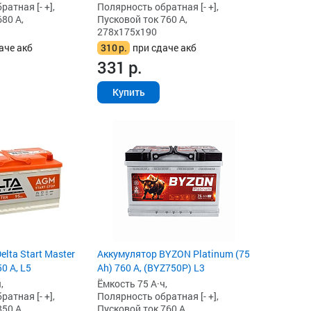
атная [- +],
Полярность обратная [- +],
80 А,
Пусковой ток 760 А,
278x175x190
аче акб
310
р.
при сдаче акб
331
р.
Купить
lta Start Master
Аккумулятор BYZON Platinum (75
0 А, L5
Ah) 760 А, (BYZ750P) L3
,
Ёмкость 75 А·ч,
атная [- +],
Полярность обратная [- +],
50 А,
Пусковой ток 760 А,