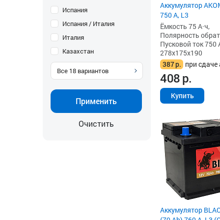
Аккумулятор AKOM
Испания
750 А, L3
Испания / Италия
Ёмкость 75 А·ч,
Полярность обратна
Италия
Пусковой ток 750 
Казахстан
278x175x190
387
р.
при сдаче 
Все
18
вариантов
408
р.
Купить
Применить
Очистить
Аккумулятор BLA
(70 Ah) 760 А, L3 