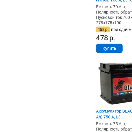
Ёмкость 70 А·ч,
Полярность обратна
Пусковой ток 760 
278x175x190
458
р.
при сдаче 
478
р.
Купить
Аккумулятор BLAC
Ah) 750 А, L3
Ёмкость 75 А·ч,
Полярность обратна