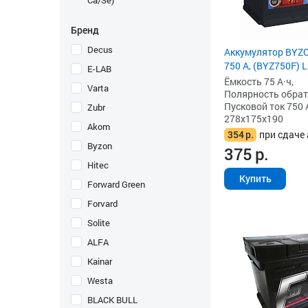
Ca/Se)
Бренд
Decus
Аккумулятор BYZO
750 А, (BYZ750F) 
E-LAB
Ёмкость 75 А·ч,
Varta
Полярность обратна
Пусковой ток 750 
Zubr
278x175x190
Akom
354
р.
при сдаче 
Byzon
375
р.
Hitec
Купить
Forward Green
Forvard
Solite
ALFA
Kainar
Westa
BLACK BULL