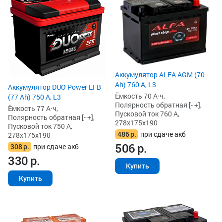
Аккумулятор ALFA AGM (70
Ah) 760 А, L3
Аккумулятор DUO Power EFB
Ёмкость 70 А·ч,
(77 Ah) 750 А, L3
Полярность обратная [- +],
Ёмкость 77 А·ч,
Пусковой ток 760 А,
Полярность обратная [- +],
278x175x190
Пусковой ток 750 А,
486
р.
при сдаче акб
278x175x190
506
р.
308
р.
при сдаче акб
330
р.
Купить
Купить