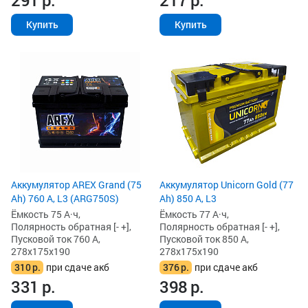
291
р.
217
р.
Купить
Купить
Аккумулятор AREX Grand (75
Аккумулятор Unicorn Gold (77
Ah) 760 А, L3 (ARG750S)
Ah) 850 А, L3
Ёмкость 75 А·ч,
Ёмкость 77 А·ч,
Полярность обратная [- +],
Полярность обратная [- +],
Пусковой ток 760 А,
Пусковой ток 850 А,
278x175x190
278x175x190
310
р.
при сдаче акб
376
р.
при сдаче акб
331
р.
398
р.