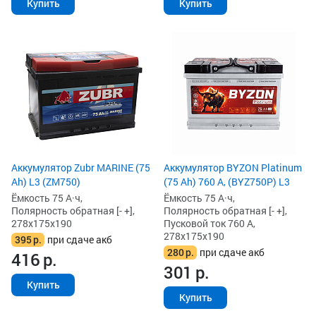
Купить
Купить
Аккумулятор Zubr MARINE (75
Аккумулятор BYZON Platinum
Ah) L3 (ZM750)
(75 Ah) 760 А, (BYZ750P) L3
Ёмкость 75 А·ч,
Ёмкость 75 А·ч,
Полярность обратная [- +],
Полярность обратная [- +],
278x175x190
Пусковой ток 760 А,
278x175x190
395
р.
при сдаче акб
280
р.
при сдаче акб
416
р.
301
р.
Купить
Купить