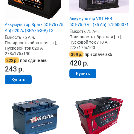
Аккумулятор VST EFB
6СТ-75.0 VL (75 Ah) 575500071
Аккумулятор Spark 6СТ-75 (75
Ah) 620 А, (SPA75-3-R) L3
Ёмкость 75 А·ч,
Полярность обратная [- +],
Ёмкость 75 А·ч,
Пусковой ток 710 А,
Полярность обратная [- +],
278x175x190
Пусковой ток 620 А,
278x175x190
399
р.
при сдаче акб
222
р.
при сдаче акб
420
р.
243
р.
Купить
Купить