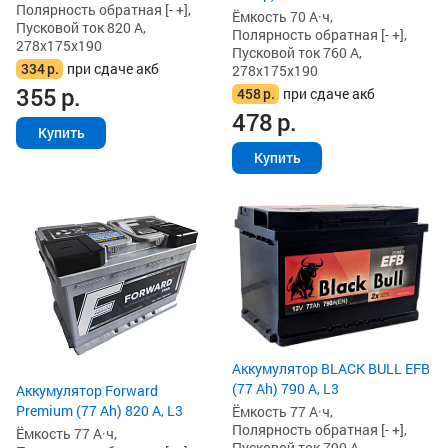
Полярность обратная [- +],
Ёмкость 70 А·ч,
Пусковой ток 820 А,
Полярность обратная [- +],
278x175x190
Пусковой ток 760 А,
334
р.
при сдаче акб
278x175x190
355
р.
458
р.
при сдаче акб
478
р.
Купить
Купить
Аккумулятор BLACK BULL EFB
(77 Ah) 790 А, L3
Аккумулятор Forward
Premium (77 Ah) 820 А, L3
Ёмкость 77 А·ч,
Полярность обратная [- +],
Ёмкость 77 А·ч,
Пусковой ток 790 А,