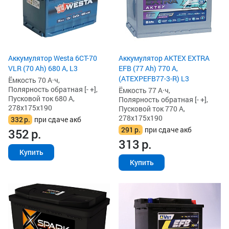
Аккумулятор Westa 6СТ-70
Аккумулятор AKTEX EXTRA
VLR (70 Ah) 680 А, L3
EFB (77 Ah) 770 А,
(ATEXPEFB77-3-R) L3
Ёмкость 70 А·ч,
Полярность обратная [- +],
Ёмкость 77 А·ч,
Пусковой ток 680 А,
Полярность обратная [- +],
278x175x190
Пусковой ток 770 А,
278x175x190
332
р.
при сдаче акб
291
р.
при сдаче акб
352
р.
313
р.
Купить
Купить