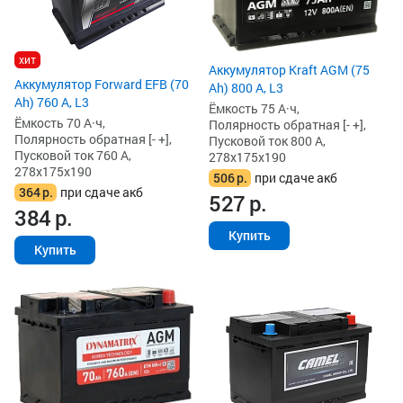
хит
Аккумулятор Kraft AGM (75
Аккумулятор Forward EFB (70
Ah) 800 А, L3
Ah) 760 А, L3
Ёмкость 75 А·ч,
Ёмкость 70 А·ч,
Полярность обратная [- +],
Полярность обратная [- +],
Пусковой ток 800 А,
Пусковой ток 760 А,
278x175x190
278x175x190
506
р.
при сдаче акб
364
р.
при сдаче акб
527
р.
384
р.
Купить
Купить