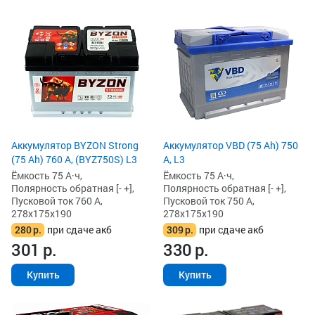
Аккумулятор BYZON Strong
Аккумулятор VBD (75 Ah) 750
(75 Ah) 760 А, (BYZ750S) L3
А, L3
Ёмкость 75 А·ч,
Ёмкость 75 А·ч,
Полярность обратная [- +],
Полярность обратная [- +],
Пусковой ток 760 А,
Пусковой ток 750 А,
278x175x190
278x175x190
280
р.
при сдаче акб
309
р.
при сдаче акб
301
р.
330
р.
Купить
Купить