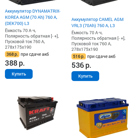
Аккумулятор DYNAMATRIX-
KOREA AGM (70 Ah) 760 А,
Аккумулятор CAMEL AGM
(DEK700) L3
VRL3 (70Ah) 760 А, L3
Ёмкость 70 А·ч,
Ёмкость 70 А·ч,
Полярность обратная [- +],
Полярность обратная [- +],
Пусковой ток 760 А,
Пусковой ток 760 А,
278x175x190
278x175x190
368
р.
при сдаче акб
516
р.
при сдаче акб
388
р.
536
р.
Купить
Купить