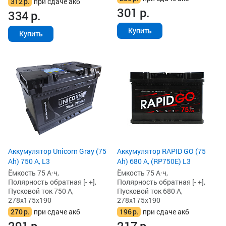
312
р.
при сдаче акб
301
р.
334
р.
Купить
Купить
Аккумулятор Unicorn Gray (75
Аккумулятор RAPID GO (75
Ah) 750 А, L3
Ah) 680 А, (RP750E) L3
Ёмкость 75 А·ч,
Ёмкость 75 А·ч,
Полярность обратная [- +],
Полярность обратная [- +],
Пусковой ток 750 А,
Пусковой ток 680 А,
278x175x190
278x175x190
270
р.
при сдаче акб
196
р.
при сдаче акб