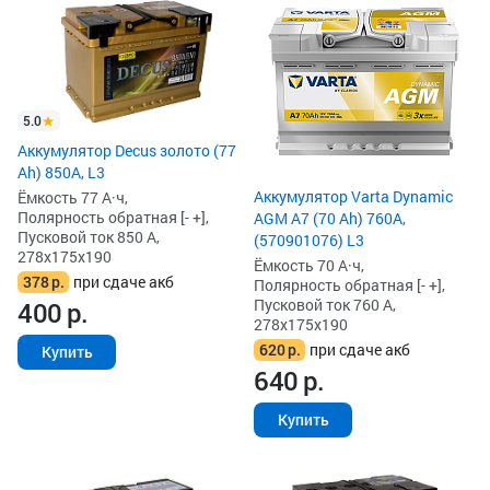
5.0
Аккумулятор Decus золото (77
Ah) 850А, L3
Аккумулятор Varta Dynamic
Ёмкость 77 А·ч,
Полярность обратная [- +],
AGM A7 (70 Ah) 760A,
Пусковой ток 850 А,
(570901076) L3
278x175x190
Ёмкость 70 А·ч,
378
р.
при сдаче акб
Полярность обратная [- +],
Пусковой ток 760 А,
400
р.
278x175x190
620
р.
при сдаче акб
Купить
640
р.
Купить