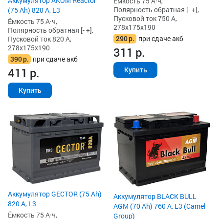
Аккумулятор AKOM Reactor
Ёмкость 75 А·ч,
Полярность обратная [- +],
(75 Ah) 820 А, L3
Пусковой ток 750 А,
Ёмкость 75 А·ч,
278x175x190
Полярность обратная [- +],
290
р.
при сдаче акб
Пусковой ток 820 А,
278x175x190
311
р.
390
р.
при сдаче акб
Купить
411
р.
Купить
Аккумулятор GECTOR (75 Ah)
Аккумулятор BLACK BULL
820 А, L3
AGM (70 Ah) 760 А, L3 (Camel
Ёмкость 75 А·ч,
Group)