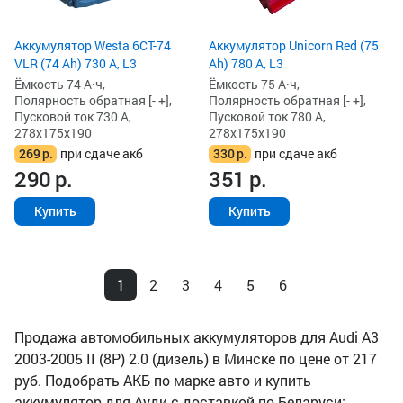
Аккумулятор Westa 6СТ-74
Аккумулятор Unicorn Red (75
VLR (74 Ah) 730 А, L3
Ah) 780 А, L3
Ёмкость 74 А·ч,
Ёмкость 75 А·ч,
Полярность обратная [- +],
Полярность обратная [- +],
Пусковой ток 730 А,
Пусковой ток 780 А,
278x175x190
278x175x190
269
р.
при сдаче акб
330
р.
при сдаче акб
290
р.
351
р.
Купить
Купить
1
2
3
4
5
6
Продажа автомобильных аккумуляторов для Audi A3
2003-2005 II (8P) 2.0 (дизель) в Минске по цене от 217
руб. Подобрать АКБ по марке авто и купить
аккумулятор для Ауди с доставкой по Беларуси: