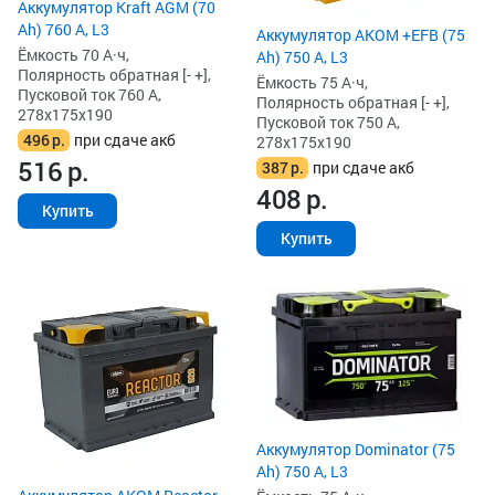
Аккумулятор Kraft AGM (70
Ah) 760 А, L3
Аккумулятор AKOM +EFB (75
Ёмкость 70 А·ч,
Ah) 750 А, L3
Полярность обратная [- +],
Ёмкость 75 А·ч,
Пусковой ток 760 А,
Полярность обратная [- +],
278x175x190
Пусковой ток 750 А,
496
р.
при сдаче акб
278x175x190
516
р.
387
р.
при сдаче акб
408
р.
Купить
Купить
Аккумулятор Dominator (75
Ah) 750 А, L3