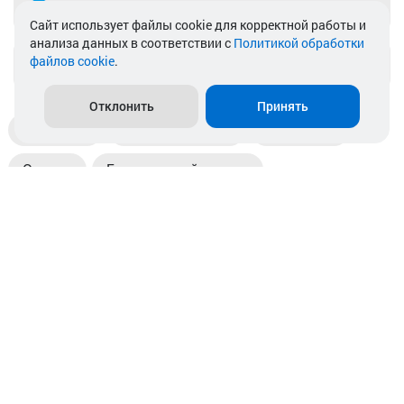
Telegram
Cайт использует файлы cookie для корректной работы и
анализа данных в соответствии с
Политикой обработки
файлов cookie
.
info@akkamulik.by
Отклонить
Принять
Доставка
Пункты выдачи
Магазины
Оплата
Безналичный расчет
Прием б/у акб
Информация
Отзывы
Контакты
© 2026. ООО «Аккамулик». 220056, Беларусь, г. Минск,
пр. Независимости, д.199.
УНП 192748524. Зарегистрирован в торговом реестре
№ 369712 от 01.03.2017