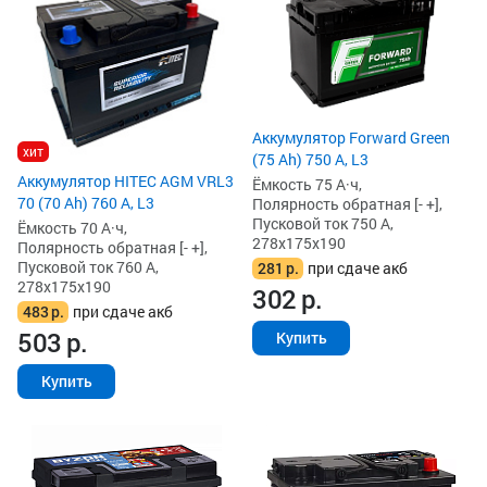
Аккумулятор Forward Green
хит
(75 Ah) 750 А, L3
Аккумулятор HITEC AGM VRL3
Ёмкость 75 А·ч,
70 (70 Ah) 760 А, L3
Полярность обратная [- +],
Пусковой ток 750 А,
Ёмкость 70 А·ч,
278x175x190
Полярность обратная [- +],
Пусковой ток 760 А,
281
р.
при сдаче акб
278x175x190
302
р.
483
р.
при сдаче акб
503
р.
Купить
Купить