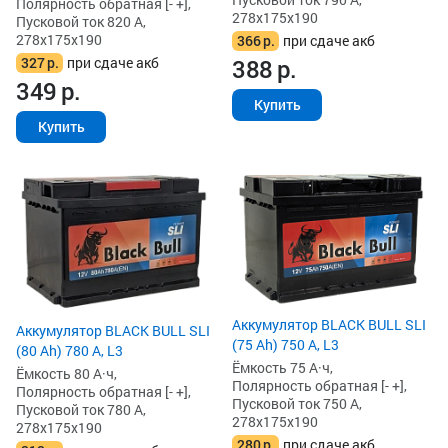
Полярность обратная [- +],
278x175x190
Пусковой ток 820 А,
278x175x190
366
р.
при сдаче акб
327
р.
при сдаче акб
388
р.
349
р.
Купить
Купить
Аккумулятор BLACK BULL SLI
Аккумулятор BLACK BULL SLI
(75 Ah) 750 А, L3
(80 Ah) 780 А, L3
Ёмкость 75 А·ч,
Ёмкость 80 А·ч,
Полярность обратная [- +],
Полярность обратная [- +],
Пусковой ток 750 А,
Пусковой ток 780 А,
278x175x190
278x175x190
280
р.
при сдаче акб