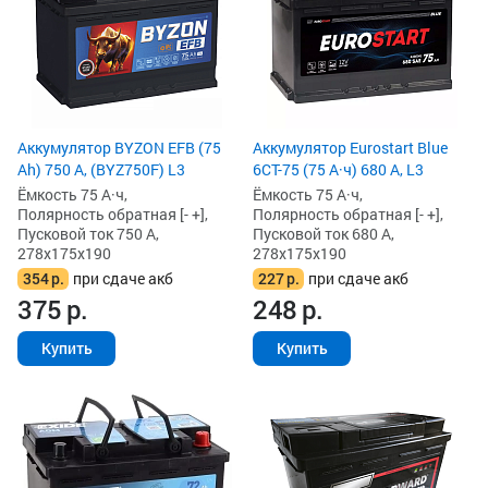
Аккумулятор BYZON EFB (75
Аккумулятор Eurostart Blue
Ah) 750 А, (BYZ750F) L3
6CT-75 (75 А·ч) 680 А, L3
Ёмкость 75 А·ч,
Ёмкость 75 А·ч,
Полярность обратная [- +],
Полярность обратная [- +],
Пусковой ток 750 А,
Пусковой ток 680 А,
278x175x190
278x175x190
354
р.
при сдаче акб
227
р.
при сдаче акб
375
р.
248
р.
Купить
Купить