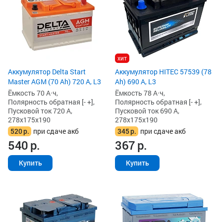
хит
Аккумулятор Delta Start
Аккумулятор HITEC 57539 (78
Master AGM (70 Ah) 720 А, L3
Ah) 690 А, L3
Ёмкость 70 А·ч,
Ёмкость 78 А·ч,
Полярность обратная [- +],
Полярность обратная [- +],
Пусковой ток 720 А,
Пусковой ток 690 А,
278x175x190
278x175x190
520
р.
при сдаче акб
345
р.
при сдаче акб
540
р.
367
р.
Купить
Купить