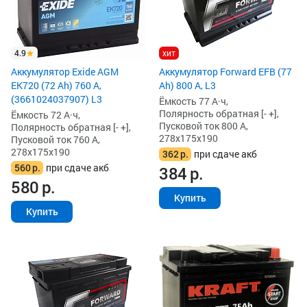
4.9
хит
Аккумулятор Exide AGM
Аккумулятор Forward EFB (77
EK720 (72 Ah) 760 А,
Ah) 800 А, L3
(3661024037907) L3
Ёмкость 77 А·ч,
Полярность обратная [- +],
Ёмкость 72 А·ч,
Пусковой ток 800 А,
Полярность обратная [- +],
278x175x190
Пусковой ток 760 А,
278x175x190
362
р.
при сдаче акб
560
р.
при сдаче акб
384
р.
580
р.
Купить
Купить