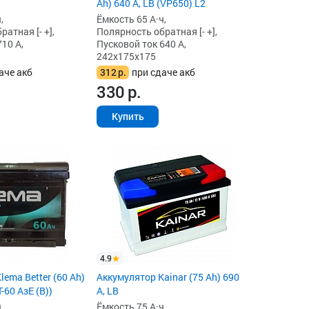
Ah) 640 А, LB (VP650) L2
,
Ёмкость 65 А·ч,
атная [- +],
Полярность обратная [- +],
10 А,
Пусковой ток 640 А,
242x175x175
аче акб
312
р.
при сдаче акб
330
р.
Купить
4.9
ema Better (60 Ah)
Аккумулятор Kainar (75 Ah) 690
-60 АзЕ (B))
А, LB
,
Ёмкость 75 А·ч,