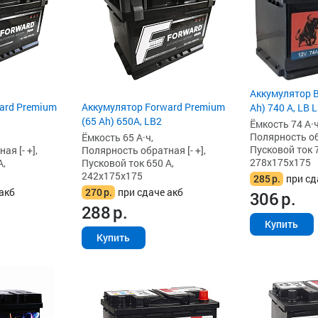
Аккумулятор B
ard Premium
Аккумулятор Forward Premium
Ah) 740 А, LB 
(65 Ah) 650A, LB2
Ёмкость 74 А·ч
Полярность обр
Ёмкость 65 А·ч,
Пусковой ток 7
я [- +],
Полярность обратная [- +],
278x175x175
А,
Пусковой ток 650 А,
242x175x175
285
р.
при сд
акб
270
р.
при сдаче акб
306
р.
288
р.
Купить
Купить