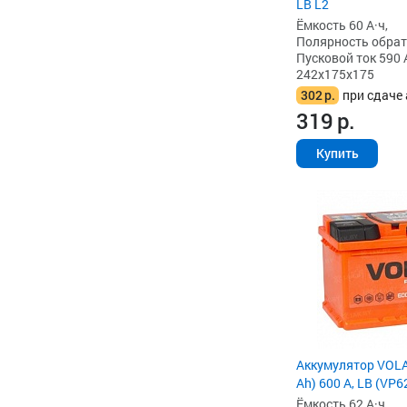
LB L2
Ёмкость 60 А·ч,
Полярность обратна
Пусковой ток 590 
242x175x175
302
р.
при сдаче 
319
р.
Купить
Аккумулятор VOLA
Ah) 600 А, LB (VP6
Ёмкость 62 А·ч,