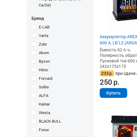
Ca/Se)
Бренд
E-LAB
Varta
Аккумулятор AREX 
600 А, LB L2 (ARG
Zubr
Ёмкость 62 А·ч,
Akom
Полярность обратна
Пусковой ток 600 
Byzon
242x175x175
Hitec
233
р.
при сдаче 
Forvard
250
р.
Solite
Купить
ALFA
Kainar
Westa
BLACK BULL
Forse