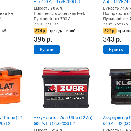
Ah) 760 А, LB (VP780) L3
Ah) LB3 VP740
Ёмкость 78 А·ч,
Ёмкость 74 А·ч
я [- +],
Полярность обратная [- +],
Полярность обр
А,
Пусковой ток 760 А,
Пусковой ток 7
278x175x175
278x175x175
акб
374
р.
при сдаче акб
322
р.
при сд
396
р.
343
р.
Купить
Купить
T Prime (62
Аккумулятор Zubr Ultra (62 Ah)
Аккумулятор Kl
20) L2
600 А, LB (ZU620S) L2
600 А, LB2 (6CТ
Ёмкость 62 А·ч,
Ёмкость 60 А·ч