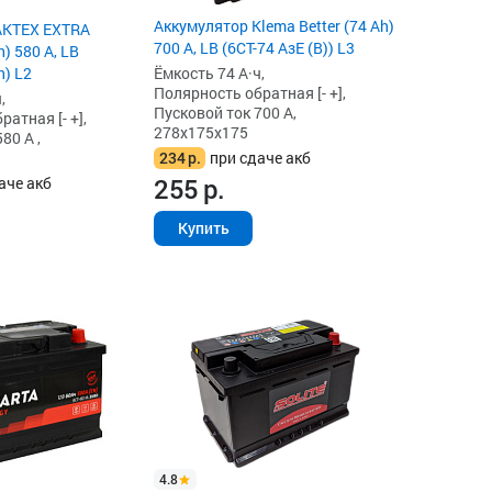
Аккумулятор Klema Better (74 Ah)
AKTEX EXTRA
700 А, LB (6СТ-74 АзЕ (B)) L3
) 580 А, LB
n) L2
Ёмкость 74 А·ч,
Полярность обратная [- +],
,
Пусковой ток 700 А,
атная [- +],
278x175x175
80 А ,
234
р.
при сдаче акб
255
р.
аче акб
Купить
4.8