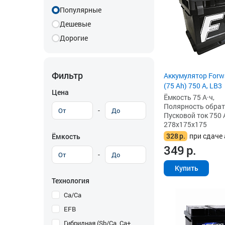
Популярные
Дешевые
Дорогие
Фильтр
Аккумулятор Forw
(75 Ah) 750 А, LB3
Цена
Ёмкость 75 А·ч,
Полярность обратна
-
Пусковой ток 750 
278x175x175
328
р.
при сдаче 
Ёмкость
349
р.
-
Купить
Технология
Ca/Ca
EFB
Гибридная (Sb/Ca, Ca+,