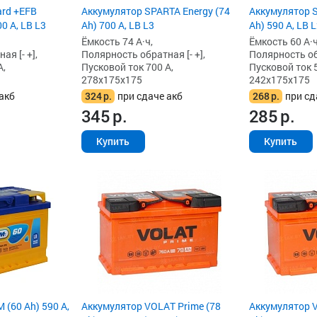
ard +EFB
Аккумулятор SPARTA Energy (74
Аккумулятор S
0 А, LB L3
Ah) 700 А, LB L3
Ah) 590 А, LB 
Ёмкость 74 А·ч,
Ёмкость 60 А·ч
я [- +],
Полярность обратная [- +],
Полярность обр
А,
Пусковой ток 700 А,
Пусковой ток 5
278x175x175
242x175x175
акб
324
р.
при сдаче акб
268
р.
при сд
345
р.
285
р.
Купить
Купить
(60 Ah) 590 А,
Аккумулятор VOLAT Prime (78
Аккумулятор V