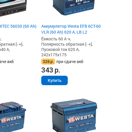
ITEC 56030 (60 Ah)
Аккумулятор Westa EFB 6СТ-60
VLR (60 Ah) 620 А, LB L2
,
Ёмкость 60 А·ч,
атная [- +],
Полярность обратная [- +],
40 А,
Пусковой ток 620 А,
242x175x175
аче акб
326
р.
при сдаче акб
343
р.
Купить