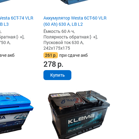
esta 6СТ-74 VLR
Аккумулятор Westa 6СТ-60 VLR
LB L3
(60 Ah) 630 А, LB L2
,
Ёмкость 60 А·ч,
атная [- +],
Полярность обратная [- +],
50 А,
Пусковой ток 630 А,
242x175x175
аче акб
261
р.
при сдаче акб
278
р.
Купить