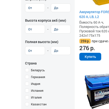
-
Аккумулятор FORS
620 А, LB, L2
Высота корпуса акб (мм)
Ёмкость 60 А·ч,
Полярность обратна
-
Пусковой ток 620 
242x175x175
259
р.
при сдаче 
Полная высота (мм)
276
р.
-
Купить
Страна
Беларусь
Германия
Индия
Испания
Италия
Казахстан