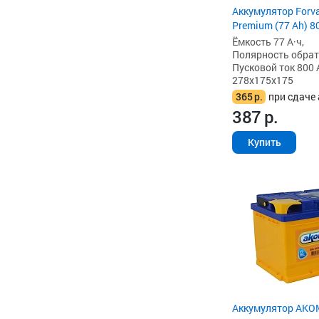
Аккумулятор Forv
Premium (77 Ah) 80
Ёмкость 77 А·ч,
Полярность обратна
Пусковой ток 800 
278x175x175
365
р.
при сдаче 
387
р.
Купить
Аккумулятор AKOM 