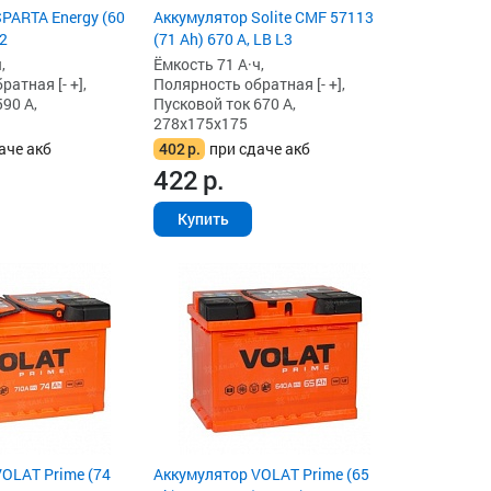
PARTA Energy (60
Аккумулятор Solite CMF 57113
L2
(71 Ah) 670 А, LB L3
,
Ёмкость 71 А·ч,
атная [- +],
Полярность обратная [- +],
90 А,
Пусковой ток 670 А,
278x175x175
аче акб
402
р.
при сдаче акб
422
р.
Купить
OLAT Prime (74
Аккумулятор VOLAT Prime (65