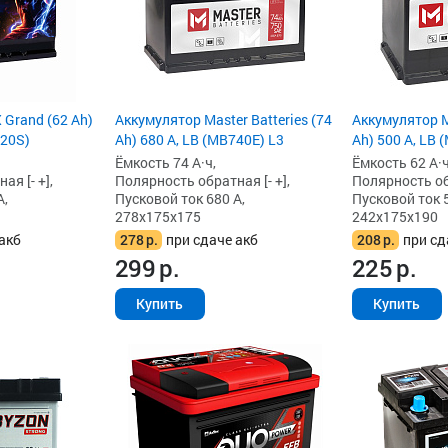
Grand (62 Ah)
Аккумулятор Master Batteries (74
Аккумулятор Ma
620S)
Ah) 680 А, LB (MB740E) L3
Ah) 500 А, LB 
Ёмкость 74 А·ч,
Ёмкость 62 А·ч
я [- +],
Полярность обратная [- +],
Полярность обр
А,
Пусковой ток 680 А,
Пусковой ток 5
278x175x175
242x175x190
акб
278
р.
при сдаче акб
208
р.
при сд
299
р.
225
р.
Купить
Купить