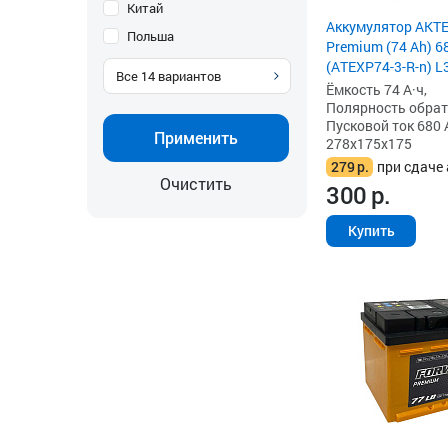
Китай
Аккумулятор AKT
Польша
Premium (74 Ah) 6
(ATEXP74-3-R-n) L
Все
14
вариантов
Ёмкость 74 А·ч,
Полярность обратна
Пусковой ток 680 
Применить
278x175x175
279
р.
при сдаче 
Очистить
300
р.
Купить