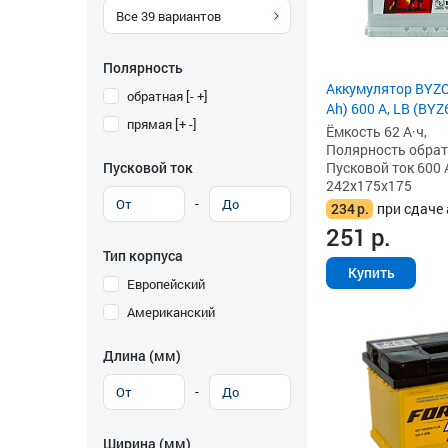
Все
39
вариантов
Полярность
Аккумулятор BYZO
обратная [- +]
Ah) 600 А, LB (BYZ
прямая [+ -]
Ёмкость 62 А·ч,
Полярность обратна
Пусковой ток
Пусковой ток 600 
242x175x175
-
234
р.
при сдаче 
251
р.
Тип корпуса
Купить
Европейский
Американский
Длина (мм)
-
Ширина (мм)