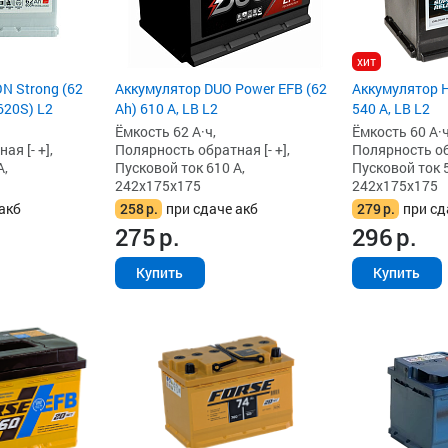
хит
N Strong (62
Аккумулятор DUO Power EFB (62
Аккумулятор H
620S) L2
Ah) 610 А, LB L2
540 А, LB L2
Ёмкость 62 А·ч,
Ёмкость 60 А·ч
я [- +],
Полярность обратная [- +],
Полярность обр
А,
Пусковой ток 610 А,
Пусковой ток 5
242x175x175
242x175x175
акб
258
р.
при сдаче акб
279
р.
при сд
275
р.
296
р.
Купить
Купить