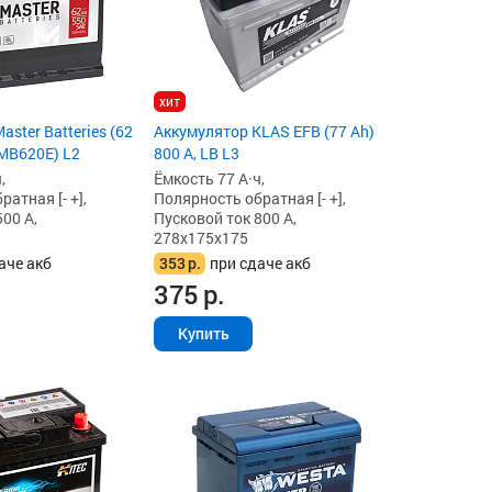
хит
ster Batteries (62
Аккумулятор KLAS EFB (77 Ah)
(MB620E) L2
800 А, LB L3
,
Ёмкость 77 А·ч,
атная [- +],
Полярность обратная [- +],
00 А,
Пусковой ток 800 А,
278x175x175
аче акб
353
р.
при сдаче акб
375
р.
Купить