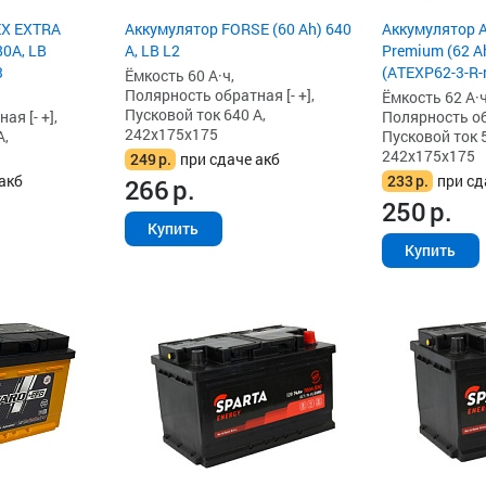
EX EXTRA
Аккумулятор FORSE (60 Ah) 640
Аккумулятор 
80A, LB
А, LB L2
Premium (62 Ah
3
(ATEXP62-3-R-
Ёмкость 60 А·ч,
Полярность обратная [- +],
Ёмкость 62 А·ч
Пусковой ток 640 А,
я [- +],
Полярность обр
242x175x175
А,
Пусковой ток 5
242x175x175
249
р.
при сдаче акб
акб
233
р.
при сд
266
р.
250
р.
Купить
Купить