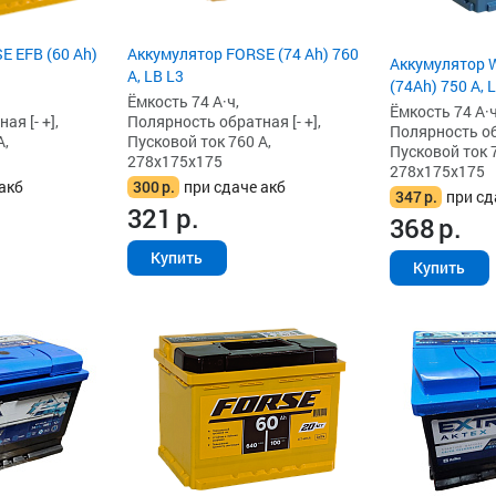
E EFB (60 Ah)
Аккумулятор FORSE (74 Ah) 760
Аккумулятор W
А, LB L3
(74Ah) 750 А, 
Ёмкость 74 А·ч,
Ёмкость 74 А·ч
я [- +],
Полярность обратная [- +],
Полярность обр
А,
Пусковой ток 760 А,
Пусковой ток 7
278x175x175
278x175x175
акб
300
р.
при сдаче акб
347
р.
при сд
321
р.
368
р.
Купить
Купить