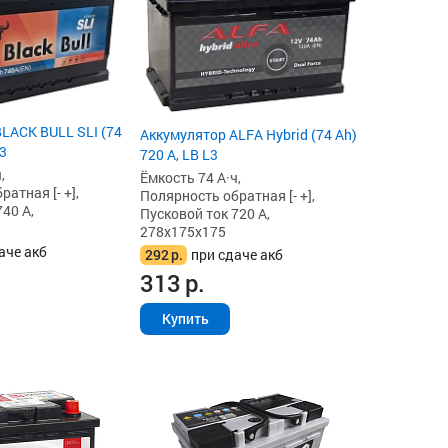
LACK BULL SLI (74
Аккумулятор ALFA Hybrid (74 Ah)
L3
720 А, LB L3
,
Ёмкость 74 А·ч,
атная [- +],
Полярность обратная [- +],
40 А,
Пусковой ток 720 А,
278x175x175
аче акб
292
р.
при сдаче акб
313
р.
Купить