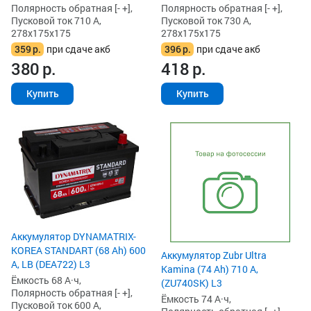
Полярность обратная [- +],
Полярность обратная [- +],
Пусковой ток 710 А,
Пусковой ток 730 А,
278x175x175
278x175x175
359
р.
при сдаче акб
396
р.
при сдаче акб
380
р.
418
р.
Купить
Купить
Аккумулятор DYNAMATRIX-
KOREA STANDART (68 Ah) 600
Аккумулятор Zubr Ultra
А, LB (DEA722) L3
Kamina (74 Ah) 710 А,
Ёмкость 68 А·ч,
(ZU740SK) L3
Полярность обратная [- +],
Ёмкость 74 А·ч,
Пусковой ток 600 А,