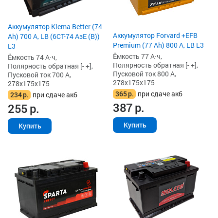
Аккумулятор Klema Better (74
Аккумулятор Forvard +EFB
Ah) 700 А, LB (6СТ-74 АзЕ (B))
Premium (77 Ah) 800 А, LB L3
L3
Ёмкость 77 А·ч,
Ёмкость 74 А·ч,
Полярность обратная [- +],
Полярность обратная [- +],
Пусковой ток 800 А,
Пусковой ток 700 А,
278x175x175
278x175x175
365
р.
при сдаче акб
234
р.
при сдаче акб
387
р.
255
р.
Купить
Купить