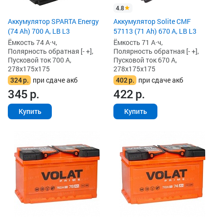
4.8
Аккумулятор SPARTA Energy
Аккумулятор Solite CMF
(74 Ah) 700 А, LB L3
57113 (71 Ah) 670 А, LB L3
Ёмкость 74 А·ч,
Ёмкость 71 А·ч,
Полярность обратная [- +],
Полярность обратная [- +],
Пусковой ток 700 А,
Пусковой ток 670 А,
278x175x175
278x175x175
324
р.
при сдаче акб
402
р.
при сдаче акб
345
р.
422
р.
Купить
Купить