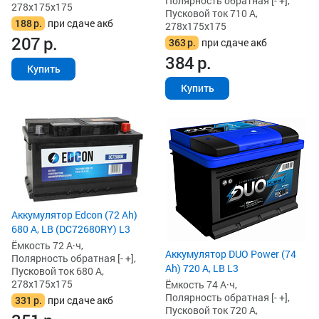
Полярность обратная [- +],
278x175x175
Пусковой ток 710 А,
188
р.
при сдаче акб
278x175x175
207
р.
363
р.
при сдаче акб
384
р.
Купить
Купить
Аккумулятор Edcon (72 Ah)
680 А, LB (DC72680RY) L3
Ёмкость 72 А·ч,
Аккумулятор DUO Power (74
Полярность обратная [- +],
Ah) 720 А, LB L3
Пусковой ток 680 А,
278x175x175
Ёмкость 74 А·ч,
Полярность обратная [- +],
331
р.
при сдаче акб
Пусковой ток 720 А,