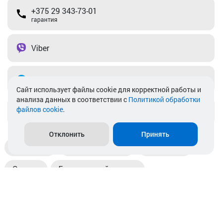
+375 29 343-73-01
гарантия
Viber
Telegram
Cайт использует файлы cookie для корректной работы и
анализа данных в соответствии с
Политикой обработки
файлов cookie
.
info@akkamulik.by
Отклонить
Принять
Доставка
Пункты выдачи
Магазины
Оплата
Безналичный расчет
Прием б/у акб
Информация
Отзывы
Контакты