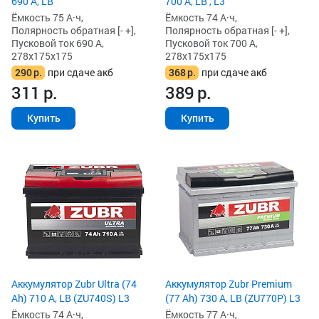
690 А, LB
700 А, LB , L3
Ёмкость 75 А·ч,
Ёмкость 74 А·ч,
Полярность обратная [- +],
Полярность обратная [- +],
Пусковой ток 690 А,
Пусковой ток 700 А,
278x175x175
278x175x175
290
р.
при сдаче акб
368
р.
при сдаче акб
311
р.
389
р.
Купить
Купить
Аккумулятор Zubr Ultra (74
Аккумулятор Zubr Premium
Ah) 710 А, LB (ZU740S) L3
(77 Ah) 730 А, LB (ZU770P) L3
Ёмкость 74 А·ч,
Ёмкость 77 А·ч,