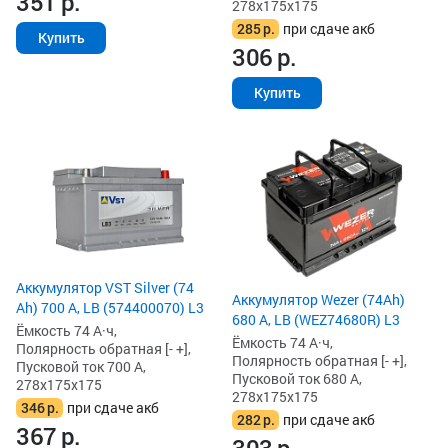
351
р.
278x175x175
285
р.
при сдаче акб
Купить
306
р.
Купить
Аккумулятор VST Silver (74
Аккумулятор Wezer (74Ah)
Ah) 700 А, LB (574400070) L3
680 А, LB (WEZ74680R) L3
Ёмкость 74 А·ч,
Ёмкость 74 А·ч,
Полярность обратная [- +],
Полярность обратная [- +],
Пусковой ток 700 А,
Пусковой ток 680 А,
278x175x175
278x175x175
346
р.
при сдаче акб
282
р.
при сдаче акб
367
р.