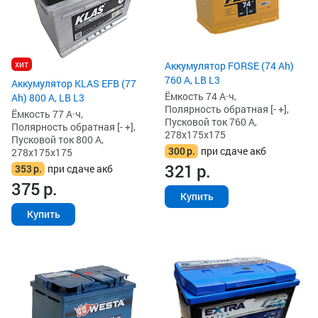
хит
Аккумулятор FORSE (74 Ah)
760 А, LB L3
Аккумулятор KLAS EFB (77
Ёмкость 74 А·ч,
Ah) 800 А, LB L3
Полярность обратная [- +],
Ёмкость 77 А·ч,
Пусковой ток 760 А,
Полярность обратная [- +],
278x175x175
Пусковой ток 800 А,
300
р.
при сдаче акб
278x175x175
321
р.
353
р.
при сдаче акб
375
р.
Купить
Купить