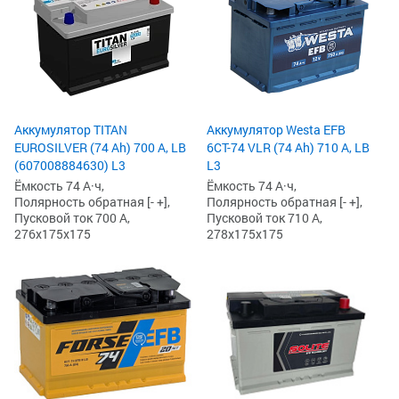
Аккумулятор TITAN
Аккумулятор Westa EFB
EUROSILVER (74 Ah) 700 А, LB
6СТ-74 VLR (74 Ah) 710 А, LB
(607008884630) L3
L3
Ёмкость 74 А·ч,
Ёмкость 74 А·ч,
Полярность обратная [- +],
Полярность обратная [- +],
Пусковой ток 700 А,
Пусковой ток 710 А,
276x175x175
278x175x175