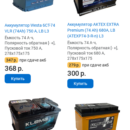
Аккумулятор AKTEX EXTRA
Аккумулятор Westa 6СТ-74
Premium (74 Ah) 680A, LB
VLR (74Ah) 750 А, LB L3
(ATEXP74-3-R-n) L3
Ёмкость 74 А·ч,
Ёмкость 74 А·ч,
Полярность обратная [- +],
Полярность обратная [- +],
Пусковой ток 750 А,
Пусковой ток 680 А,
278x175x175
278x175x175
347
р.
при сдаче акб
279
р.
при сдаче акб
368
р.
300
р.
Купить
Купить