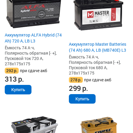
Аккумулятор ALFA Hybrid (74
Ah) 720 А, LB L3
Аккумулятор Master Batteries
Ёмкость 74 А·ч,
(74 Ah) 680 А, LB (MB740E) L3
Полярность обратная [- +],
Ёмкость 74 А·ч,
Пусковой ток 720 А,
Полярность обратная [- +],
278x175x175
Пусковой ток 680 А,
292
р.
при сдаче акб
278x175x175
313
р.
278
р.
при сдаче акб
299
р.
Купить
Купить