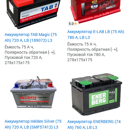
5.0
Аккумулятор E-LAB LB (75 Ah)
Аккумулятор TAB Magic (75
780 А, LB L3
Ah) 720 А, LB (189072) L3
Ёмкость 75 А·ч,
Ёмкость 75 А·ч,
Полярность обратная [- +],
Полярность обратная [- +],
Пусковой ток 780 А,
Пусковой ток 720 А,
278x175x175
278x175x175
Аккумулятор Helden Silver (75
Аккумулятор ENERBERG (74
Ah) 720 А, LB (SMF57412) L3
Ah) 760 А, LB L3