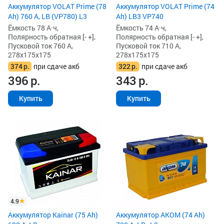
Аккумулятор VOLAT Prime (78
Аккумулятор VOLAT Prime (74
Ah) 760 А, LB (VP780) L3
Ah) LB3 VP740
Ёмкость 78 А·ч,
Ёмкость 74 А·ч,
Полярность обратная [- +],
Полярность обратная [- +],
Пусковой ток 760 А,
Пусковой ток 710 А,
278x175x175
278x175x175
374
р.
при сдаче акб
322
р.
при сдаче акб
396
р.
343
р.
Купить
Купить
4.9
Аккумулятор Kainar (75 Ah)
Аккумулятор AKOM (74 Ah)