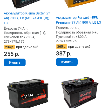
Аккумулятор Klema Better (74
Аккумулятор Forvard +EFB
Ah) 700 А, LB (6СТ-74 АзЕ (B))
Premium (77 Ah) 800 А, LB L3
L3
Ёмкость 77 А·ч,
Ёмкость 74 А·ч,
Полярность обратная [- +],
Полярность обратная [- +],
Пусковой ток 800 А,
Пусковой ток 700 А,
278x175x175
278x175x175
365
р.
при сдаче акб
234
р.
при сдаче акб
387
р.
255
р.
Купить
Купить