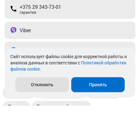
+375 29 343-73-01
гарантия
Viber
Telegram
Cайт использует файлы cookie для корректной работы и
анализа данных в соответствии с
Политикой обработки
файлов cookie
.
info@akkamulik.by
Отклонить
Принять
Доставка
Пункты выдачи
Магазины
Оплата
Безналичный расчет
Прием б/у акб
Информация
Отзывы
Контакты