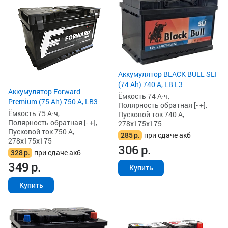
Аккумулятор BLACK BULL SLI
(74 Ah) 740 А, LB L3
Аккумулятор Forward
Ёмкость 74 А·ч,
Premium (75 Ah) 750 А, LB3
Полярность обратная [- +],
Ёмкость 75 А·ч,
Пусковой ток 740 А,
Полярность обратная [- +],
278x175x175
Пусковой ток 750 А,
285
р.
при сдаче акб
278x175x175
306
р.
328
р.
при сдаче акб
349
р.
Купить
Купить