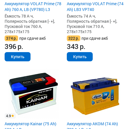
Аккумулятор VOLAT Prime (78
Аккумулятор VOLAT Prime (74
Ah) 760 А, LB (VP780) L3
Ah) LB3 VP740
Ёмкость 78 А·ч,
Ёмкость 74 А·ч,
Полярность обратная [- +],
Полярность обратная [- +],
Пусковой ток 760 А,
Пусковой ток 710 А,
278x175x175
278x175x175
374
р.
при сдаче акб
322
р.
при сдаче акб
396
р.
343
р.
Купить
Купить
4.9
Аккумулятор Kainar (75 Ah)
Аккумулятор AKOM (74 Ah)