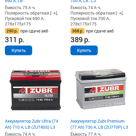
690 А, LB
700 А, LB , L3
Ёмкость 75 А·ч,
Ёмкость 74 А·ч,
Полярность обратная [- +],
Полярность обратная [- +],
Пусковой ток 690 А,
Пусковой ток 700 А,
278x175x175
278x175x175
290
р.
при сдаче акб
368
р.
при сдаче акб
311
р.
389
р.
Купить
Купить
Аккумулятор Zubr Ultra (74
Аккумулятор Zubr Premium
Ah) 710 А, LB (ZU740S) L3
(77 Ah) 730 А, LB (ZU770P) L3
Ёмкость 74 А·ч,
Ёмкость 77 А·ч,