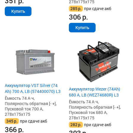
351
р.
278x175x175
285
р.
при сдаче акб
Купить
306
р.
Купить
Аккумулятор VST Silver (74
Аккумулятор Wezer (74Ah)
Ah) 700 А, LB (574400070) L3
680 А, LB (WEZ74680R) L3
Ёмкость 74 А·ч,
Ёмкость 74 А·ч,
Полярность обратная [- +],
Полярность обратная [- +],
Пусковой ток 700 А,
Пусковой ток 680 А,
278x175x175
278x175x175
345
р.
при сдаче акб
282
р.
при сдаче акб
366
р.