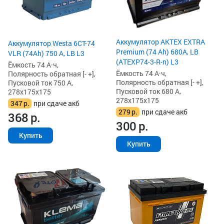
Аккумулятор AKTEX EXTRA
Аккумулятор Westa 6СТ-74
Premium (74 Ah) 680A, LB
VLR (74Ah) 750 А, LB L3
(ATEXP74-3-R-n) L3
Ёмкость 74 А·ч,
Ёмкость 74 А·ч,
Полярность обратная [- +],
Полярность обратная [- +],
Пусковой ток 750 А,
Пусковой ток 680 А,
278x175x175
278x175x175
347
р.
при сдаче акб
279
р.
при сдаче акб
368
р.
300
р.
Купить
Купить