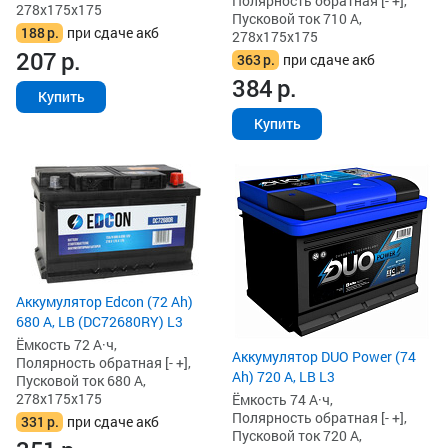
Полярность обратная [- +],
278x175x175
Пусковой ток 710 А,
188
р.
при сдаче акб
278x175x175
207
р.
363
р.
при сдаче акб
384
р.
Купить
Купить
Аккумулятор Edcon (72 Ah)
680 А, LB (DC72680RY) L3
Ёмкость 72 А·ч,
Аккумулятор DUO Power (74
Полярность обратная [- +],
Ah) 720 А, LB L3
Пусковой ток 680 А,
278x175x175
Ёмкость 74 А·ч,
Полярность обратная [- +],
331
р.
при сдаче акб
Пусковой ток 720 А,