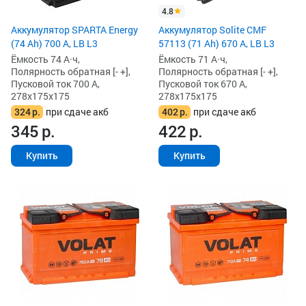
4.8
Аккумулятор SPARTA Energy
Аккумулятор Solite CMF
(74 Ah) 700 А, LB L3
57113 (71 Ah) 670 А, LB L3
Ёмкость 74 А·ч,
Ёмкость 71 А·ч,
Полярность обратная [- +],
Полярность обратная [- +],
Пусковой ток 700 А,
Пусковой ток 670 А,
278x175x175
278x175x175
324
р.
при сдаче акб
402
р.
при сдаче акб
345
р.
422
р.
Купить
Купить