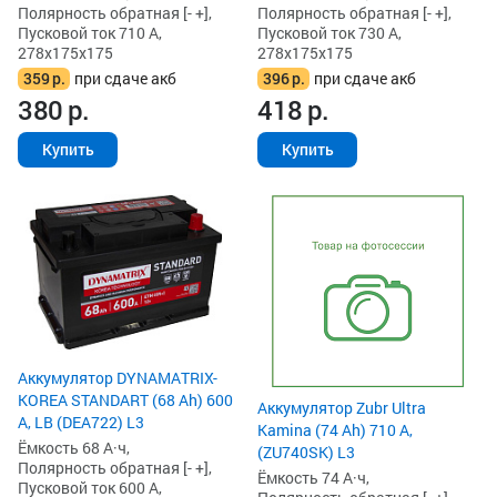
Полярность обратная [- +],
Полярность обратная [- +],
Пусковой ток 710 А,
Пусковой ток 730 А,
278x175x175
278x175x175
359
р.
при сдаче акб
396
р.
при сдаче акб
380
р.
418
р.
Купить
Купить
Аккумулятор DYNAMATRIX-
KOREA STANDART (68 Ah) 600
Аккумулятор Zubr Ultra
А, LB (DEA722) L3
Kamina (74 Ah) 710 А,
Ёмкость 68 А·ч,
(ZU740SK) L3
Полярность обратная [- +],
Ёмкость 74 А·ч,
Пусковой ток 600 А,