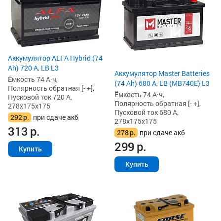
Аккумулятор ALFA Hybrid (74
Ah) 720 А, LB L3
Аккумулятор Master Batteries
Ёмкость 74 А·ч,
(74 Ah) 680 А, LB (MB740E) L3
Полярность обратная [- +],
Ёмкость 74 А·ч,
Пусковой ток 720 А,
Полярность обратная [- +],
278x175x175
Пусковой ток 680 А,
292
р.
при сдаче акб
278x175x175
313
р.
278
р.
при сдаче акб
299
р.
Купить
Купить