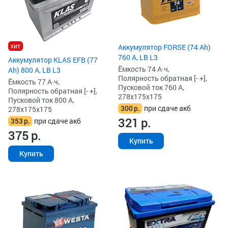
хит
Аккумулятор FORSE (74 Ah)
760 А, LB L3
Аккумулятор KLAS EFB (77
Ёмкость 74 А·ч,
Ah) 800 А, LB L3
Полярность обратная [- +],
Ёмкость 77 А·ч,
Пусковой ток 760 А,
Полярность обратная [- +],
278x175x175
Пусковой ток 800 А,
300
р.
при сдаче акб
278x175x175
321
р.
353
р.
при сдаче акб
375
р.
Купить
Купить