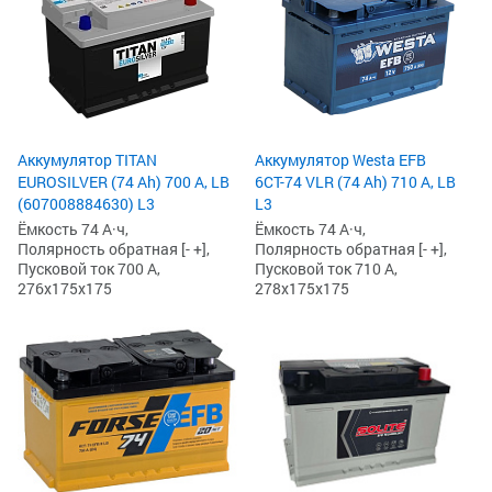
Аккумулятор TITAN
Аккумулятор Westa EFB
EUROSILVER (74 Ah) 700 А, LB
6СТ-74 VLR (74 Ah) 710 А, LB
(607008884630) L3
L3
Ёмкость 74 А·ч,
Ёмкость 74 А·ч,
Полярность обратная [- +],
Полярность обратная [- +],
Пусковой ток 700 А,
Пусковой ток 710 А,
276x175x175
278x175x175