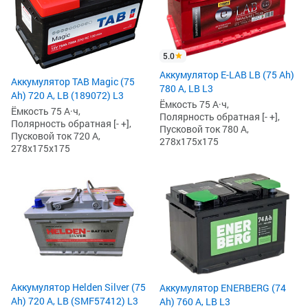
5.0
Аккумулятор E-LAB LB (75 Ah)
Аккумулятор TAB Magic (75
780 А, LB L3
Ah) 720 А, LB (189072) L3
Ёмкость 75 А·ч,
Ёмкость 75 А·ч,
Полярность обратная [- +],
Полярность обратная [- +],
Пусковой ток 780 А,
Пусковой ток 720 А,
278x175x175
278x175x175
Аккумулятор Helden Silver (75
Аккумулятор ENERBERG (74
Ah) 720 А, LB (SMF57412) L3
Ah) 760 А, LB L3