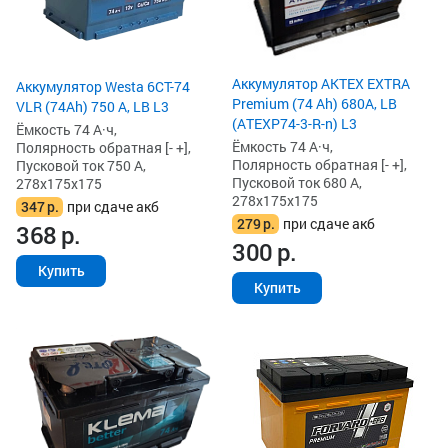
Аккумулятор AKTEX EXTRA
Аккумулятор Westa 6СТ-74
Premium (74 Ah) 680A, LB
VLR (74Ah) 750 А, LB L3
(ATEXP74-3-R-n) L3
Ёмкость 74 А·ч,
Ёмкость 74 А·ч,
Полярность обратная [- +],
Полярность обратная [- +],
Пусковой ток 750 А,
Пусковой ток 680 А,
278x175x175
278x175x175
347
р.
при сдаче акб
279
р.
при сдаче акб
368
р.
300
р.
Купить
Купить