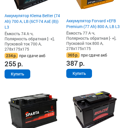
Аккумулятор Klema Better (74
Аккумулятор Forvard +EFB
Ah) 700 А, LB (6СТ-74 АзЕ (B))
Premium (77 Ah) 800 А, LB L3
L3
Ёмкость 77 А·ч,
Ёмкость 74 А·ч,
Полярность обратная [- +],
Полярность обратная [- +],
Пусковой ток 800 А,
Пусковой ток 700 А,
278x175x175
278x175x175
365
р.
при сдаче акб
234
р.
при сдаче акб
387
р.
255
р.
Купить
Купить