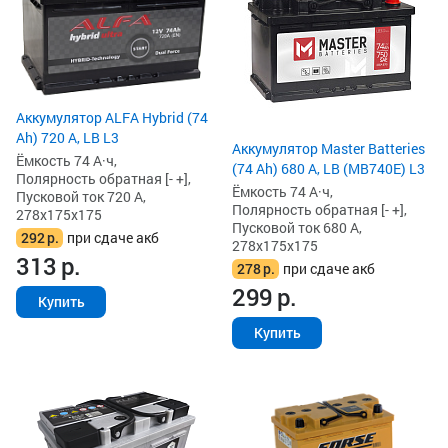
Аккумулятор ALFA Hybrid (74
Ah) 720 А, LB L3
Аккумулятор Master Batteries
Ёмкость 74 А·ч,
(74 Ah) 680 А, LB (MB740E) L3
Полярность обратная [- +],
Ёмкость 74 А·ч,
Пусковой ток 720 А,
Полярность обратная [- +],
278x175x175
Пусковой ток 680 А,
292
р.
при сдаче акб
278x175x175
313
р.
278
р.
при сдаче акб
299
р.
Купить
Купить