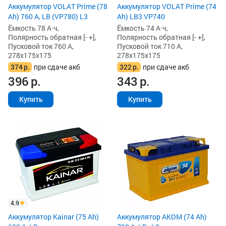
Аккумулятор VOLAT Prime (78
Аккумулятор VOLAT Prime (74
Ah) 760 А, LB (VP780) L3
Ah) LB3 VP740
Ёмкость 78 А·ч,
Ёмкость 74 А·ч,
Полярность обратная [- +],
Полярность обратная [- +],
Пусковой ток 760 А,
Пусковой ток 710 А,
278x175x175
278x175x175
374
р.
при сдаче акб
322
р.
при сдаче акб
396
р.
343
р.
Купить
Купить
4.9
Аккумулятор Kainar (75 Ah)
Аккумулятор AKOM (74 Ah)