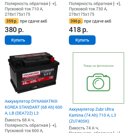
Полярность обратная [- +],
Полярность обратная [- +],
Пусковой ток 710 А,
Пусковой ток 730 А,
278x175x175
278x175x175
359
р.
при сдаче акб
396
р.
при сдаче акб
380
р.
418
р.
Купить
Купить
Аккумулятор DYNAMATRIX-
KOREA STANDART (68 Ah) 600
Аккумулятор Zubr Ultra
А, LB (DEA722) L3
Kamina (74 Ah) 710 А, L3
Ёмкость 68 А·ч,
(ZU740SK)
Полярность обратная [- +],
Ёмкость 74 А·ч,
Пусковой ток 600 А,