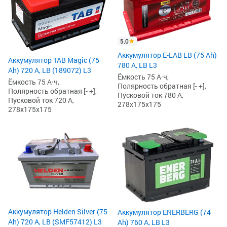
5.0
Аккумулятор E-LAB LB (75 Ah)
Аккумулятор TAB Magic (75
780 А, LB L3
Ah) 720 А, LB (189072) L3
Ёмкость 75 А·ч,
Ёмкость 75 А·ч,
Полярность обратная [- +],
Полярность обратная [- +],
Пусковой ток 780 А,
Пусковой ток 720 А,
278x175x175
278x175x175
Аккумулятор Helden Silver (75
Аккумулятор ENERBERG (74
Ah) 720 А, LB (SMF57412) L3
Ah) 760 А, LB L3