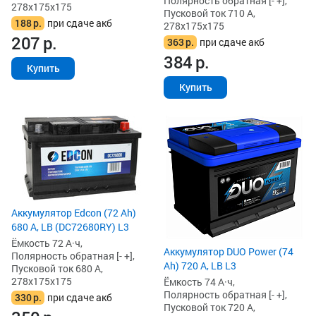
Полярность обратная [- +],
278x175x175
Пусковой ток 710 А,
188
р.
при сдаче акб
278x175x175
207
р.
363
р.
при сдаче акб
384
р.
Купить
Купить
Аккумулятор Edcon (72 Ah)
680 А, LB (DC72680RY) L3
Ёмкость 72 А·ч,
Аккумулятор DUO Power (74
Полярность обратная [- +],
Ah) 720 А, LB L3
Пусковой ток 680 А,
278x175x175
Ёмкость 74 А·ч,
Полярность обратная [- +],
330
р.
при сдаче акб
Пусковой ток 720 А,