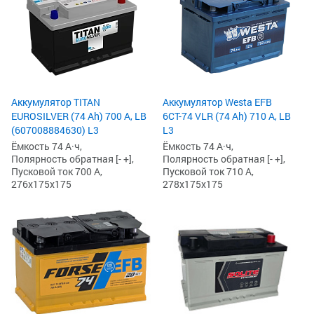
Аккумулятор TITAN
Аккумулятор Westa EFB
EUROSILVER (74 Ah) 700 А, LB
6СТ-74 VLR (74 Ah) 710 А, LB
(607008884630) L3
L3
Ёмкость 74 А·ч,
Ёмкость 74 А·ч,
Полярность обратная [- +],
Полярность обратная [- +],
Пусковой ток 700 А,
Пусковой ток 710 А,
276x175x175
278x175x175