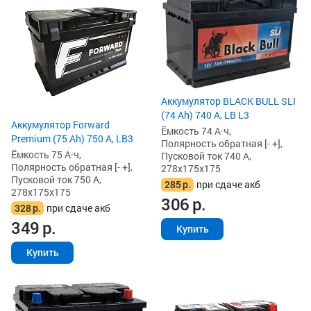
Аккумулятор BLACK BULL SLI
(74 Ah) 740 А, LB L3
Аккумулятор Forward
Ёмкость 74 А·ч,
Premium (75 Ah) 750 А, LB3
Полярность обратная [- +],
Ёмкость 75 А·ч,
Пусковой ток 740 А,
Полярность обратная [- +],
278x175x175
Пусковой ток 750 А,
285
р.
при сдаче акб
278x175x175
306
р.
328
р.
при сдаче акб
349
р.
Купить
Купить