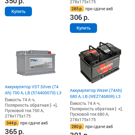
350
р.
278x175x175
285
р.
при сдаче акб
Купить
306
р.
Купить
Аккумулятор VST Silver (74
Аккумулятор Wezer (74Ah)
Ah) 700 А, LB (574400070) L3
680 А, LB (WEZ74680R) L3
Ёмкость 74 А·ч,
Ёмкость 74 А·ч,
Полярность обратная [- +],
Полярность обратная [- +],
Пусковой ток 700 А,
Пусковой ток 680 А,
278x175x175
278x175x175
344
р.
при сдаче акб
280
р.
при сдаче акб
365
р.