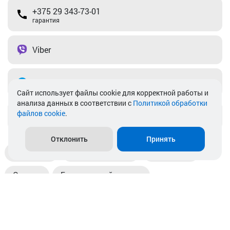
+375 29 343-73-01
гарантия
Viber
Telegram
Cайт использует файлы cookie для корректной работы и
анализа данных в соответствии с
Политикой обработки
файлов cookie
.
info@akkamulik.by
Отклонить
Принять
Доставка
Пункты выдачи
Магазины
Оплата
Безналичный расчет
Прием б/у акб
Информация
Отзывы
Контакты