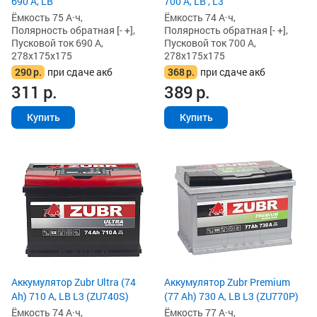
690 А, LB
700 А, LB , L3
Ёмкость 75 А·ч,
Ёмкость 74 А·ч,
Полярность обратная [- +],
Полярность обратная [- +],
Пусковой ток 690 А,
Пусковой ток 700 А,
278x175x175
278x175x175
290
р.
при сдаче акб
368
р.
при сдаче акб
311
р.
389
р.
Купить
Купить
Аккумулятор Zubr Ultra (74
Аккумулятор Zubr Premium
Ah) 710 А, LB L3 (ZU740S)
(77 Ah) 730 А, LB L3 (ZU770P)
Ёмкость 74 А·ч,
Ёмкость 77 А·ч,