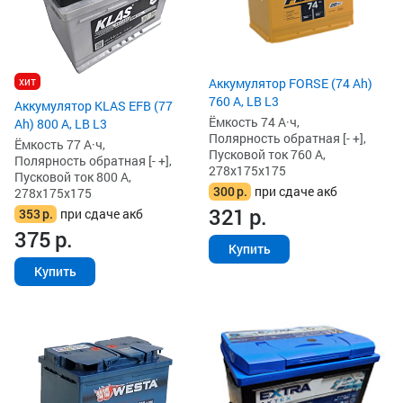
хит
Аккумулятор FORSE (74 Ah)
760 А, LB L3
Аккумулятор KLAS EFB (77
Ёмкость 74 А·ч,
Ah) 800 А, LB L3
Полярность обратная [- +],
Ёмкость 77 А·ч,
Пусковой ток 760 А,
Полярность обратная [- +],
278x175x175
Пусковой ток 800 А,
300
р.
при сдаче акб
278x175x175
321
р.
353
р.
при сдаче акб
375
р.
Купить
Купить