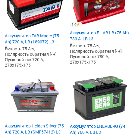
5.0
Аккумулятор E-LAB LB (75 Ah)
Аккумулятор TAB Magic (75
780 А, LB L3
Ah) 720 А, LB (189072) L3
Ёмкость 75 А·ч,
Ёмкость 75 А·ч,
Полярность обратная [- +],
Полярность обратная [- +],
Пусковой ток 780 А,
Пусковой ток 720 А,
278x175x175
278x175x175
Аккумулятор Helden Silver (75
Аккумулятор ENERBERG (74
Ah) 720 А, LB (SMF57412) L3
Ah) 760 А, LB L3