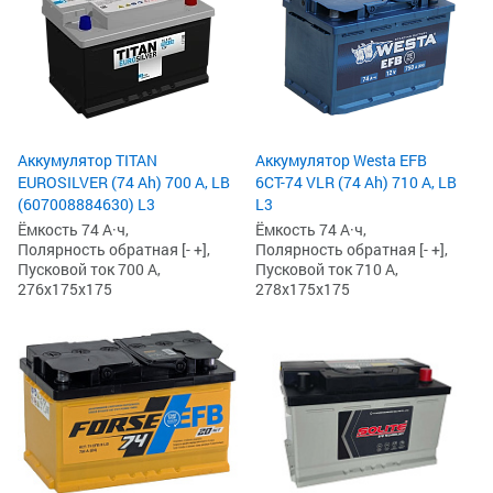
Аккумулятор TITAN
Аккумулятор Westa EFB
EUROSILVER (74 Ah) 700 А, LB
6СТ-74 VLR (74 Ah) 710 А, LB
(607008884630) L3
L3
Ёмкость 74 А·ч,
Ёмкость 74 А·ч,
Полярность обратная [- +],
Полярность обратная [- +],
Пусковой ток 700 А,
Пусковой ток 710 А,
276x175x175
278x175x175