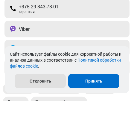
+375 29 343-73-01
гарантия
Viber
Telegram
Cайт использует файлы cookie для корректной работы и
анализа данных в соответствии с
Политикой обработки
файлов cookie
.
info@akkamulik.by
Отклонить
Принять
Доставка
Пункты выдачи
Магазины
Оплата
Безналичный расчет
Прием б/у акб
Информация
Отзывы
Контакты