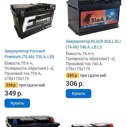
Аккумулятор BLACK BULL SLI
(74 Ah) 740 А, LB L3
Аккумулятор Forward
Ёмкость 74 А·ч,
Premium (75 Ah) 750 А, LB3
Полярность обратная [- +],
Ёмкость 75 А·ч,
Пусковой ток 740 А,
Полярность обратная [- +],
278x175x175
Пусковой ток 750 А,
285
р.
при сдаче акб
278x175x175
306
р.
328
р.
при сдаче акб
349
р.
Купить
Купить