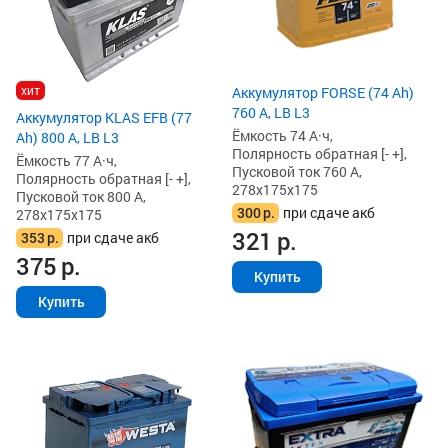
хит
Аккумулятор FORSE (74 Ah)
760 А, LB L3
Аккумулятор KLAS EFB (77
Ёмкость 74 А·ч,
Ah) 800 А, LB L3
Полярность обратная [- +],
Ёмкость 77 А·ч,
Пусковой ток 760 А,
Полярность обратная [- +],
278x175x175
Пусковой ток 800 А,
300
р.
при сдаче акб
278x175x175
321
р.
353
р.
при сдаче акб
375
р.
Купить
Купить