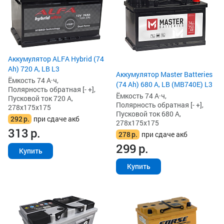
Аккумулятор ALFA Hybrid (74
Ah) 720 А, LB L3
Аккумулятор Master Batteries
Ёмкость 74 А·ч,
(74 Ah) 680 А, LB (MB740E) L3
Полярность обратная [- +],
Ёмкость 74 А·ч,
Пусковой ток 720 А,
Полярность обратная [- +],
278x175x175
Пусковой ток 680 А,
292
р.
при сдаче акб
278x175x175
313
р.
278
р.
при сдаче акб
299
р.
Купить
Купить