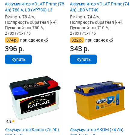
Аккумулятор VOLAT Prime (78
Аккумулятор VOLAT Prime (74
Ah) 760 А, LB (VP780) L3
Ah) LB3 VP740
Ёмкость 78 А·ч,
Ёмкость 74 А·ч,
Полярность обратная [- +],
Полярность обратная [- +],
Пусковой ток 760 А,
Пусковой ток 710 А,
278x175x175
278x175x175
374
р.
при сдаче акб
322
р.
при сдаче акб
396
р.
343
р.
Купить
Купить
4.9
Аккумулятор Kainar (75 Ah)
Аккумулятор AKOM (74 Ah)