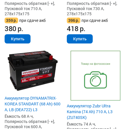
Полярность обратная [- +],
Полярность обратная [- +],
Пусковой ток 710 А,
Пусковой ток 730 А,
278x175x175
278x175x175
359
р.
при сдаче акб
396
р.
при сдаче акб
380
р.
418
р.
Купить
Купить
Аккумулятор DYNAMATRIX-
KOREA STANDART (68 Ah) 600
Аккумулятор Zubr Ultra
А, LB (DEA722) L3
Kamina (74 Ah) 710 А, L3
Ёмкость 68 А·ч,
(ZU740SK)
Полярность обратная [- +],
Ёмкость 74 А·ч,
Пусковой ток 600 А,