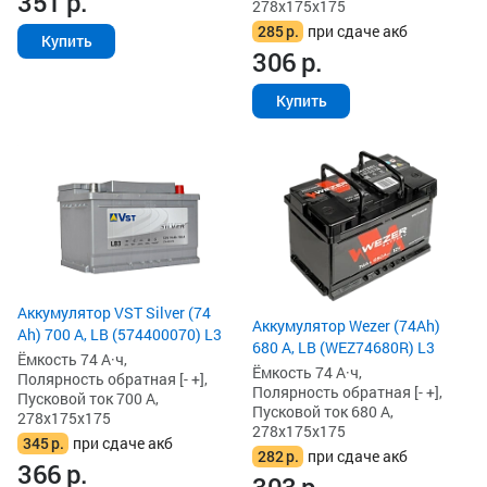
351
р.
278x175x175
285
р.
при сдаче акб
Купить
306
р.
Купить
Аккумулятор VST Silver (74
Аккумулятор Wezer (74Ah)
Ah) 700 А, LB (574400070) L3
680 А, LB (WEZ74680R) L3
Ёмкость 74 А·ч,
Ёмкость 74 А·ч,
Полярность обратная [- +],
Полярность обратная [- +],
Пусковой ток 700 А,
Пусковой ток 680 А,
278x175x175
278x175x175
345
р.
при сдаче акб
282
р.
при сдаче акб
366
р.