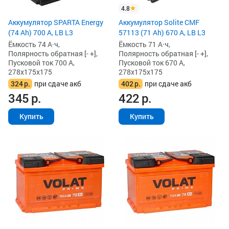
4.8
Аккумулятор SPARTA Energy
Аккумулятор Solite CMF
(74 Ah) 700 А, LB L3
57113 (71 Ah) 670 А, LB L3
Ёмкость 74 А·ч,
Ёмкость 71 А·ч,
Полярность обратная [- +],
Полярность обратная [- +],
Пусковой ток 700 А,
Пусковой ток 670 А,
278x175x175
278x175x175
324
р.
при сдаче акб
402
р.
при сдаче акб
345
р.
422
р.
Купить
Купить