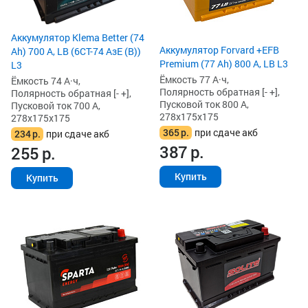
Аккумулятор Klema Better (74
Аккумулятор Forvard +EFB
Ah) 700 А, LB (6СТ-74 АзЕ (B))
Premium (77 Ah) 800 А, LB L3
L3
Ёмкость 77 А·ч,
Ёмкость 74 А·ч,
Полярность обратная [- +],
Полярность обратная [- +],
Пусковой ток 800 А,
Пусковой ток 700 А,
278x175x175
278x175x175
365
р.
при сдаче акб
234
р.
при сдаче акб
387
р.
255
р.
Купить
Купить