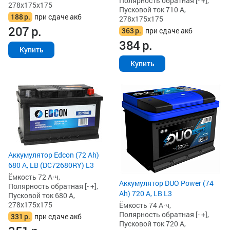
Полярность обратная [- +],
278x175x175
Пусковой ток 710 А,
188
р.
при сдаче акб
278x175x175
207
р.
363
р.
при сдаче акб
384
р.
Купить
Купить
Аккумулятор Edcon (72 Ah)
680 А, LB (DC72680RY) L3
Ёмкость 72 А·ч,
Аккумулятор DUO Power (74
Полярность обратная [- +],
Ah) 720 А, LB L3
Пусковой ток 680 А,
278x175x175
Ёмкость 74 А·ч,
Полярность обратная [- +],
331
р.
при сдаче акб
Пусковой ток 720 А,