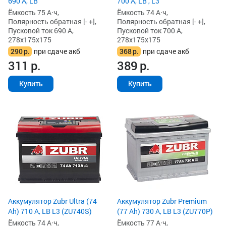
690 А, LB
700 А, LB , L3
Ёмкость 75 А·ч,
Ёмкость 74 А·ч,
Полярность обратная [- +],
Полярность обратная [- +],
Пусковой ток 690 А,
Пусковой ток 700 А,
278x175x175
278x175x175
290
р.
при сдаче акб
368
р.
при сдаче акб
311
р.
389
р.
Купить
Купить
Аккумулятор Zubr Ultra (74
Аккумулятор Zubr Premium
Ah) 710 А, LB L3 (ZU740S)
(77 Ah) 730 А, LB L3 (ZU770P)
Ёмкость 74 А·ч,
Ёмкость 77 А·ч,