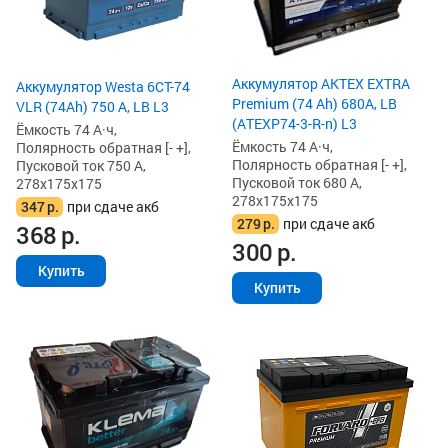
Аккумулятор AKTEX EXTRA
Аккумулятор Westa 6СТ-74
Premium (74 Ah) 680A, LB
VLR (74Ah) 750 А, LB L3
(ATEXP74-3-R-n) L3
Ёмкость 74 А·ч,
Ёмкость 74 А·ч,
Полярность обратная [- +],
Полярность обратная [- +],
Пусковой ток 750 А,
Пусковой ток 680 А,
278x175x175
278x175x175
347
р.
при сдаче акб
279
р.
при сдаче акб
368
р.
300
р.
Купить
Купить