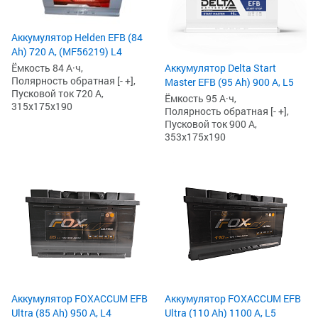
Аккумулятор Helden EFB (84
Ah) 720 А, (MF56219) L4
Ёмкость 84 А·ч,
Аккумулятор Delta Start
Полярность обратная [- +],
Master EFB (95 Ah) 900 А, L5
Пусковой ток 720 А,
Ёмкость 95 А·ч,
315x175x190
Полярность обратная [- +],
Пусковой ток 900 А,
353x175x190
Аккумулятор FOXACCUM EFB
Аккумулятор FOXACCUM EFB
Ultra (85 Ah) 950 А, L4
Ultra (110 Ah) 1100 А, L5