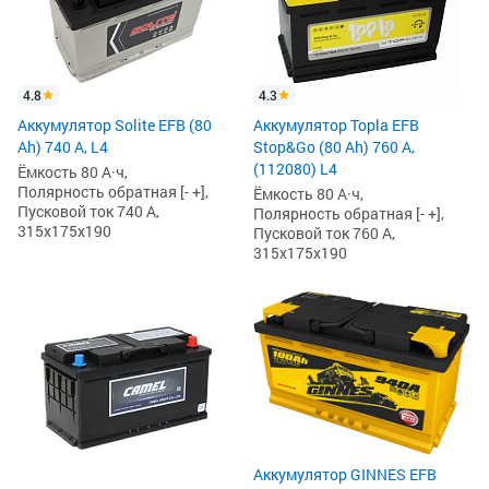
4.8
4.3
Аккумулятор Solite EFB (80
Аккумулятор Topla EFB
Ah) 740 А, L4
Stop&Go (80 Ah) 760 А,
(112080) L4
Ёмкость 80 А·ч,
Полярность обратная [- +],
Ёмкость 80 А·ч,
Пусковой ток 740 А,
Полярность обратная [- +],
315x175x190
Пусковой ток 760 А,
315x175x190
Аккумулятор GINNES EFB