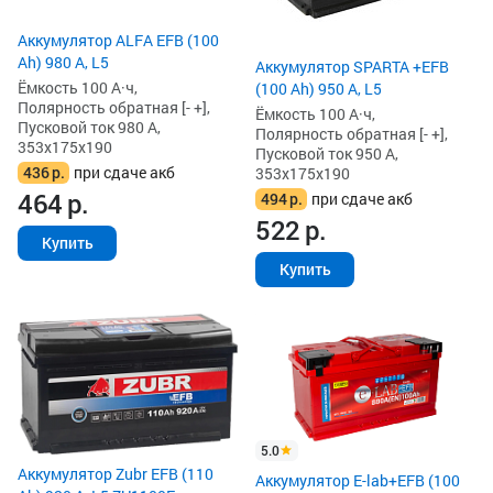
Аккумулятор ALFA EFB (100
Ah) 980 А, L5
Аккумулятор SPARTA +EFB
Ёмкость 100 А·ч,
(100 Ah) 950 А, L5
Полярность обратная [- +],
Ёмкость 100 А·ч,
Пусковой ток 980 А,
Полярность обратная [- +],
353x175x190
Пусковой ток 950 А,
436
р.
при сдаче акб
353x175x190
464
р.
494
р.
при сдаче акб
522
р.
Купить
Купить
5.0
Аккумулятор Zubr EFB (110
Аккумулятор E-lab+EFB (100