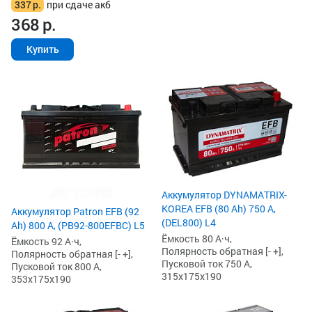
337
р.
при сдаче акб
368
р.
Купить
Аккумулятор DYNAMATRIX-
KOREA EFB (80 Ah) 750 А,
Аккумулятор Patron EFB (92
(DEL800) L4
Ah) 800 А, (PB92-800EFBC) L5
Ёмкость 80 А·ч,
Ёмкость 92 А·ч,
Полярность обратная [- +],
Полярность обратная [- +],
Пусковой ток 750 А,
Пусковой ток 800 А,
315x175x190
353x175x190