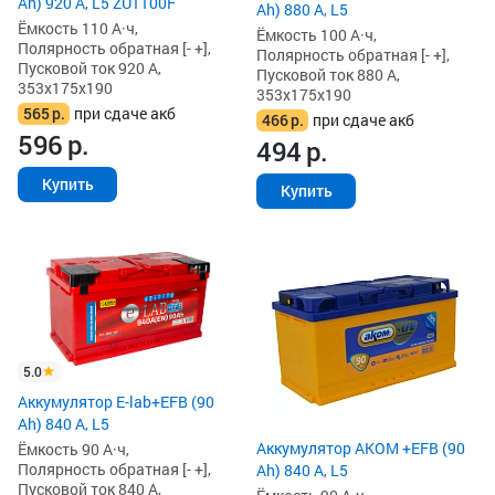
Ah) 920 А, L5 ZU1100F
Ah) 880 А, L5
Ёмкость 110 А·ч,
Ёмкость 100 А·ч,
Полярность обратная [- +],
Полярность обратная [- +],
Пусковой ток 920 А,
Пусковой ток 880 А,
353x175x190
353x175x190
565
р.
при сдаче акб
466
р.
при сдаче акб
596
р.
494
р.
Купить
Купить
5.0
Аккумулятор E-lab+EFB (90
Ah) 840 А, L5
Аккумулятор AKOM +EFB (90
Ёмкость 90 А·ч,
Полярность обратная [- +],
Ah) 840 А, L5
Пусковой ток 840 А,