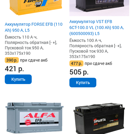
Аккумулятор VST EFB
Аккумулятор FORSE EFB (110
6СТ-100.0 VL (100 Ah) 930 А,
Ah) 950 А, L5
(600500093) L5
Ёмкость 110 А·ч,
Ёмкость 100 А·ч,
Полярность обратная [- +],
Полярность обратная [- +],
Пусковой ток 950 А,
Пусковой ток 930 А,
353x175x190
353x175x190
390
р.
при сдаче акб
477
р.
при сдаче акб
421
р.
505
р.
Купить
Купить