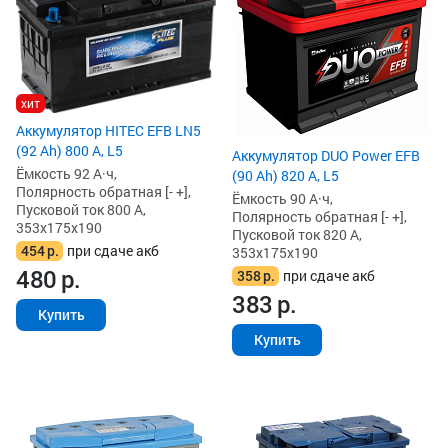
хит
Аккумулятор HITEC EFB LN5
(92 Ah) 800 А, L5
Аккумулятор DUO Power EFB
Ёмкость 92 А·ч,
(90 Ah) 820 А, L5
Полярность обратная [- +],
Ёмкость 90 А·ч,
Пусковой ток 800 А,
Полярность обратная [- +],
353x175x190
Пусковой ток 820 А,
454
р.
при сдаче акб
353x175x190
480
р.
358
р.
при сдаче акб
383
р.
Купить
Купить