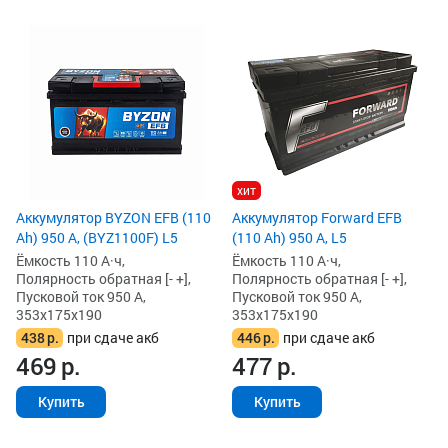
хит
Аккумулятор BYZON EFB (110
Аккумулятор Forward EFB
Ah) 950 А, (BYZ1100F) L5
(110 Ah) 950 А, L5
Ёмкость 110 А·ч,
Ёмкость 110 А·ч,
Полярность обратная [- +],
Полярность обратная [- +],
Пусковой ток 950 А,
Пусковой ток 950 А,
353x175x190
353x175x190
438
р.
при сдаче акб
446
р.
при сдаче акб
469
р.
477
р.
Купить
Купить