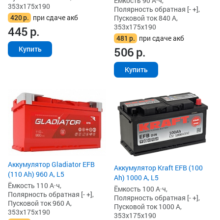
Ёмкость 90 А·ч,
353x175x190
Полярность обратная [- +],
420
р.
при сдаче акб
Пусковой ток 840 А,
353x175x190
445
р.
481
р.
при сдаче акб
506
р.
Купить
Купить
Аккумулятор Gladiator EFB
Аккумулятор Kraft EFB (100
(110 Ah) 960 А, L5
Ah) 1000 А, L5
Ёмкость 110 А·ч,
Ёмкость 100 А·ч,
Полярность обратная [- +],
Полярность обратная [- +],
Пусковой ток 960 А,
Пусковой ток 1000 А,
353x175x190
353x175x190