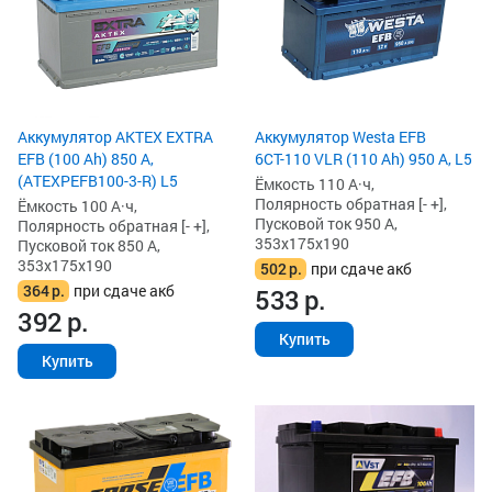
Аккумулятор AKTEX EXTRA
Аккумулятор Westa EFB
EFB (100 Ah) 850 А,
6СТ-110 VLR (110 Ah) 950 А, L5
(ATEXPEFB100-3-R) L5
Ёмкость 110 А·ч,
Полярность обратная [- +],
Ёмкость 100 А·ч,
Пусковой ток 950 А,
Полярность обратная [- +],
353x175x190
Пусковой ток 850 А,
353x175x190
502
р.
при сдаче акб
364
р.
при сдаче акб
533
р.
392
р.
Купить
Купить