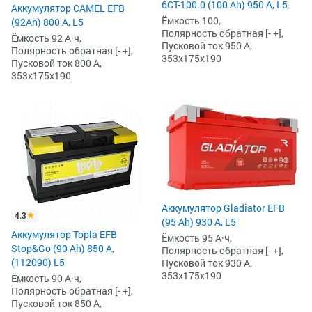
6СТ-100.0 (100 Ah) 950 А, L5
Аккумулятор CAMEL EFB
Ёмкость 100,
(92Ah) 800 А, L5
Полярность обратная [- +],
Ёмкость 92 А·ч,
Пусковой ток 950 А,
Полярность обратная [- +],
353x175x190
Пусковой ток 800 А,
353x175x190
Аккумулятор Gladiator EFB
4.3
(95 Ah) 930 А, L5
Аккумулятор Topla EFB
Ёмкость 95 А·ч,
Stop&Go (90 Ah) 850 А,
Полярность обратная [- +],
(112090) L5
Пусковой ток 930 А,
353x175x190
Ёмкость 90 А·ч,
Полярность обратная [- +],
Пусковой ток 850 А,