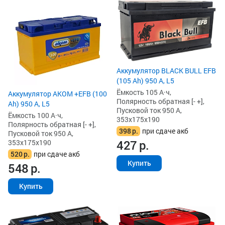
Аккумулятор BLACK BULL EFB
(105 Ah) 950 А, L5
Ёмкость 105 А·ч,
Аккумулятор AKOM +EFB (100
Полярность обратная [- +],
Ah) 950 А, L5
Пусковой ток 950 А,
Ёмкость 100 А·ч,
353x175x190
Полярность обратная [- +],
398
р.
при сдаче акб
Пусковой ток 950 А,
427
р.
353x175x190
520
р.
при сдаче акб
Купить
548
р.
Купить