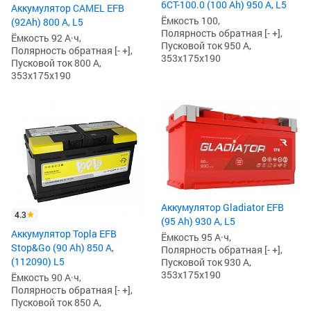
6СТ-100.0 (100 Ah) 950 А, L5
Аккумулятор CAMEL EFB
Ёмкость 100,
(92Ah) 800 А, L5
Полярность обратная [- +],
Ёмкость 92 А·ч,
Пусковой ток 950 А,
Полярность обратная [- +],
353x175x190
Пусковой ток 800 А,
353x175x190
Аккумулятор Gladiator EFB
4.3
(95 Ah) 930 А, L5
Аккумулятор Topla EFB
Ёмкость 95 А·ч,
Stop&Go (90 Ah) 850 А,
Полярность обратная [- +],
(112090) L5
Пусковой ток 930 А,
353x175x190
Ёмкость 90 А·ч,
Полярность обратная [- +],
Пусковой ток 850 А,