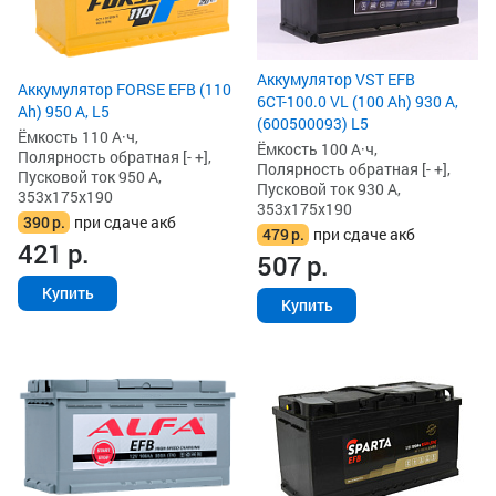
Аккумулятор VST EFB
Аккумулятор FORSE EFB (110
6СТ-100.0 VL (100 Ah) 930 А,
Ah) 950 А, L5
(600500093) L5
Ёмкость 110 А·ч,
Ёмкость 100 А·ч,
Полярность обратная [- +],
Полярность обратная [- +],
Пусковой ток 950 А,
Пусковой ток 930 А,
353x175x190
353x175x190
390
р.
при сдаче акб
479
р.
при сдаче акб
421
р.
507
р.
Купить
Купить