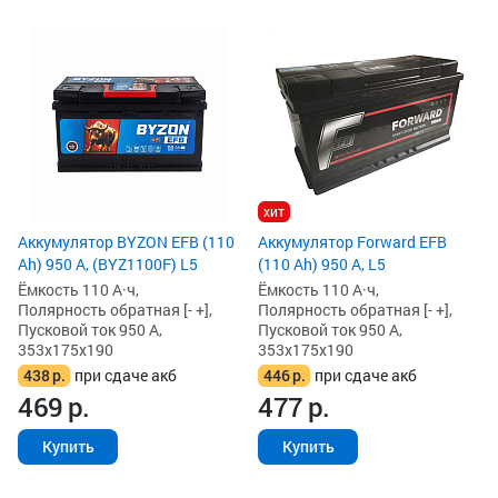
хит
Аккумулятор BYZON EFB (110
Аккумулятор Forward EFB
Ah) 950 А, (BYZ1100F) L5
(110 Ah) 950 А, L5
Ёмкость 110 А·ч,
Ёмкость 110 А·ч,
Полярность обратная [- +],
Полярность обратная [- +],
Пусковой ток 950 А,
Пусковой ток 950 А,
353x175x190
353x175x190
438
р.
при сдаче акб
446
р.
при сдаче акб
469
р.
477
р.
Купить
Купить