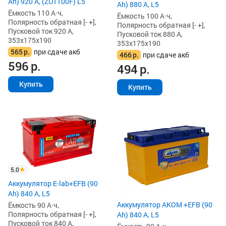
Ah) 920 А, (ZU1100F) L5
Ah) 880 А, L5
Ёмкость 110 А·ч,
Ёмкость 100 А·ч,
Полярность обратная [- +],
Полярность обратная [- +],
Пусковой ток 920 А,
Пусковой ток 880 А,
353x175x190
353x175x190
565
р.
при сдаче акб
466
р.
при сдаче акб
596
р.
494
р.
Купить
Купить
5.0
Аккумулятор E-lab+EFB (90
Ah) 840 А, L5
Аккумулятор AKOM +EFB (90
Ёмкость 90 А·ч,
Полярность обратная [- +],
Ah) 840 А, L5
Пусковой ток 840 А,