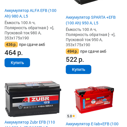
Аккумулятор ALFA EFB (100
Ah) 980 А, L5
Аккумулятор SPARTA +EFB
Ёмкость 100 А·ч,
(100 Ah) 950 А, L5
Полярность обратная [- +],
Ёмкость 100 А·ч,
Пусковой ток 980 А,
Полярность обратная [- +],
353x175x190
Пусковой ток 950 А,
436
р.
при сдаче акб
353x175x190
464
р.
494
р.
при сдаче акб
522
р.
Купить
Купить
5.0
Аккумулятор Zubr EFB (110
Аккумулятор E-lab+EFB (100