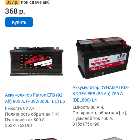
337
р.
при сдаче акб
368
р.
Купить
Аккумулятор DYNAMATRIX-
KOREA EFB (80 Ah) 750 А,
Аккумулятор Patron EFB (92
(DEL800) L4
Ah) 800 А, (PB92-800EFBC) L5
Ёмкость 80 А·ч,
Ёмкость 92 А·ч,
Полярность обратная [- +],
Полярность обратная [- +],
Пусковой ток 750 А,
Пусковой ток 800 А,
315x175x190
353x175x190