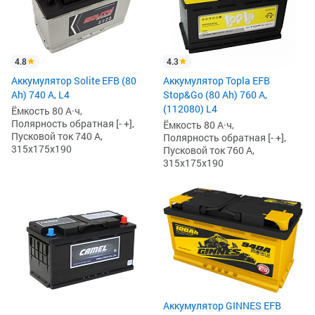
4.8
4.3
Аккумулятор Solite EFB (80
Аккумулятор Topla EFB
Ah) 740 А, L4
Stop&Go (80 Ah) 760 А,
(112080) L4
Ёмкость 80 А·ч,
Полярность обратная [- +],
Ёмкость 80 А·ч,
Пусковой ток 740 А,
Полярность обратная [- +],
315x175x190
Пусковой ток 760 А,
315x175x190
Аккумулятор GINNES EFB