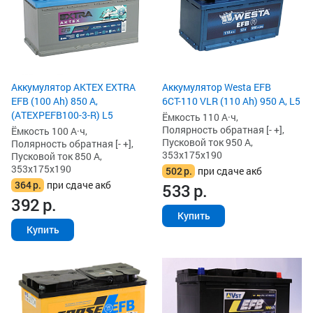
Аккумулятор AKTEX EXTRA
Аккумулятор Westa EFB
EFB (100 Ah) 850 А,
6СТ-110 VLR (110 Ah) 950 А, L5
(ATEXPEFB100-3-R) L5
Ёмкость 110 А·ч,
Полярность обратная [- +],
Ёмкость 100 А·ч,
Пусковой ток 950 А,
Полярность обратная [- +],
353x175x190
Пусковой ток 850 А,
353x175x190
502
р.
при сдаче акб
364
р.
при сдаче акб
533
р.
392
р.
Купить
Купить