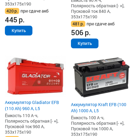
Ёмкость 90 А·ч,
353x175x190
Полярность обратная [- +],
420
р.
при сдаче акб
Пусковой ток 840 А,
353x175x190
445
р.
481
р.
при сдаче акб
506
р.
Купить
Купить
Аккумулятор Gladiator EFB
Аккумулятор Kraft EFB (100
(110 Ah) 960 А, L5
Ah) 1000 А, L5
Ёмкость 110 А·ч,
Ёмкость 100 А·ч,
Полярность обратная [- +],
Полярность обратная [- +],
Пусковой ток 960 А,
Пусковой ток 1000 А,
353x175x190
353x175x190