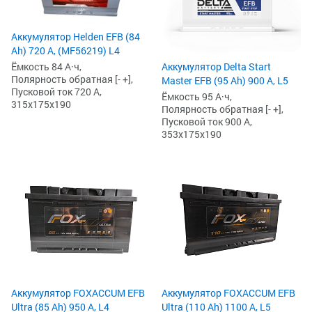
Аккумулятор Helden EFB (84
Ah) 720 А, (MF56219) L4
Ёмкость 84 А·ч,
Аккумулятор Delta Start
Полярность обратная [- +],
Master EFB (95 Ah) 900 А, L5
Пусковой ток 720 А,
Ёмкость 95 А·ч,
315x175x190
Полярность обратная [- +],
Пусковой ток 900 А,
353x175x190
Аккумулятор FOXACCUM EFB
Аккумулятор FOXACCUM EFB
Ultra (85 Ah) 950 А, L4
Ultra (110 Ah) 1100 А, L5