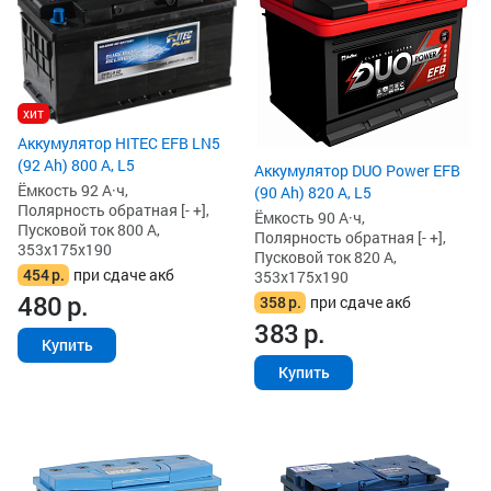
хит
Аккумулятор HITEC EFB LN5
(92 Ah) 800 А, L5
Аккумулятор DUO Power EFB
Ёмкость 92 А·ч,
(90 Ah) 820 А, L5
Полярность обратная [- +],
Ёмкость 90 А·ч,
Пусковой ток 800 А,
Полярность обратная [- +],
353x175x190
Пусковой ток 820 А,
454
р.
при сдаче акб
353x175x190
480
р.
358
р.
при сдаче акб
383
р.
Купить
Купить