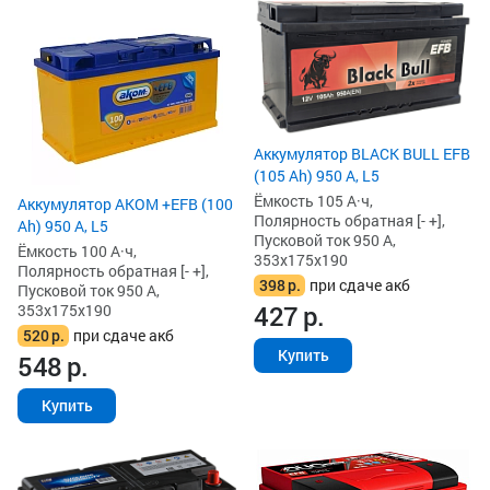
Аккумулятор BLACK BULL EFB
(105 Ah) 950 А, L5
Ёмкость 105 А·ч,
Аккумулятор AKOM +EFB (100
Полярность обратная [- +],
Ah) 950 А, L5
Пусковой ток 950 А,
Ёмкость 100 А·ч,
353x175x190
Полярность обратная [- +],
398
р.
при сдаче акб
Пусковой ток 950 А,
427
р.
353x175x190
520
р.
при сдаче акб
Купить
548
р.
Купить