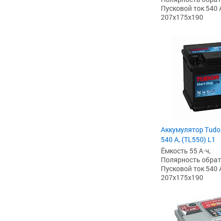
Пусковой ток 540 
207x175x190
Аккумулятор Tudor
540 А, (TL550) L1
Ёмкость 55 А·ч,
Полярность обратна
Пусковой ток 540 
207x175x190