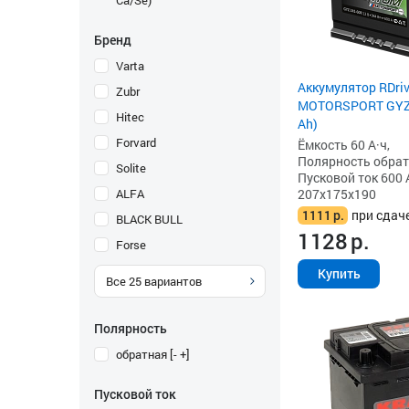
Ca/Se)
Бренд
Varta
Аккумулятор RDr
Zubr
MOTORSPORT GYZ 
Hitec
Ah)
Forvard
Ёмкость 60 А·ч,
Полярность обратна
Solite
Пусковой ток 600 
ALFA
207x175x190
1111
р.
при сдач
BLACK BULL
1128
р.
Forse
Купить
Все
25
вариантов
Полярность
обратная [- +]
Пусковой ток