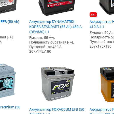
хит
 EFB (50 Ah)
Аккумулятор DYNAMATRIX-
Аккумулятор H
KOREA STANDART (55 Ah) 480 А,
410 А, L1
(DEA530) L1
Ёмкость 50 А·ч
я [- +],
Полярность обр
Ёмкость 55 А·ч,
А,
Пусковой ток 4
Полярность обратная [- +],
207x175x190
Пусковой ток 480 А,
207x175x190
 Premium (50
Аккумулятор FOXACCUM EFB (50
Аккумулятор F