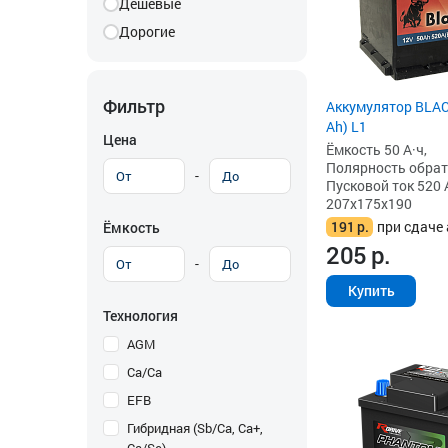
Дешевые
Дорогие
Фильтр
Аккумулятор BLAC
Ah) L1
Цена
Ёмкость 50 А·ч,
Полярность обратна
-
Пусковой ток 520 
207x175x190
191
р.
при сдаче 
Ёмкость
205
р.
-
Купить
Технология
AGM
Ca/Ca
EFB
Гибридная (Sb/Ca, Ca+,