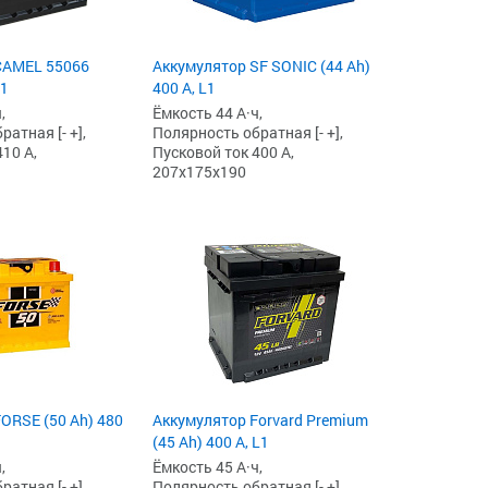
CAMEL 55066
Аккумулятор SF SONIC (44 Ah)
L1
400 А, L1
,
Ёмкость 44 А·ч,
атная [- +],
Полярность обратная [- +],
10 А,
Пусковой ток 400 А,
207x175x190
ORSE (50 Ah) 480
Аккумулятор Forvard Premium
(45 Ah) 400 А, L1
,
Ёмкость 45 А·ч,
атная [- +],
Полярность обратная [- +],