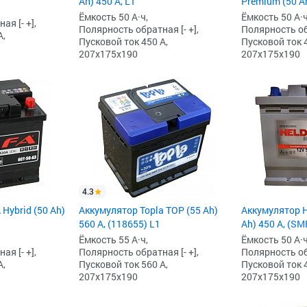
Ah) 450 А, L1
Premium (50 Ah
Ёмкость 50 А·ч,
Ёмкость 50 А·ч
я [- +],
Полярность обратная [- +],
Полярность обр
А,
Пусковой ток 450 А,
Пусковой ток 4
207x175x190
207x175x190
4.3
Hybrid (50 Ah)
Аккумулятор Topla TOP (55 Ah)
Аккумулятор H
560 А, (118655) L1
Ah) 450 А, (SМ
Ёмкость 55 А·ч,
Ёмкость 50 А·ч
я [- +],
Полярность обратная [- +],
Полярность обр
А,
Пусковой ток 560 А,
Пусковой ток 4
207x175x190
207x175x190