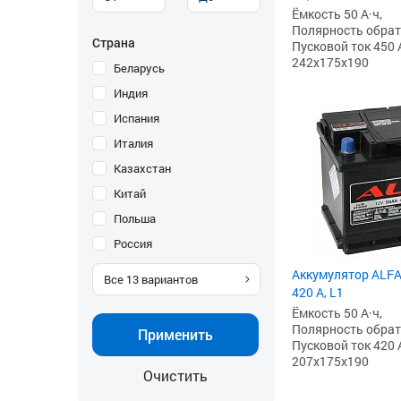
Ёмкость 50 А·ч,
Полярность обратна
Страна
Пусковой ток 450 
242x175x190
Беларусь
Индия
Испания
Италия
Казахстан
Китай
Польша
Россия
Аккумулятор ALFA 
Все
13
вариантов
420 А, L1
Ёмкость 50 А·ч,
Полярность обратна
Применить
Пусковой ток 420 
207x175x190
Очистить