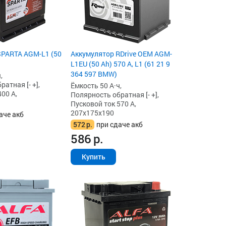
SPARTA AGM-L1 (50
Аккумулятор RDrive OEM AGM-
L1EU (50 Ah) 570 А, L1 (61 21 9
364 597 BMW)
,
атная [- +],
Ёмкость 50 А·ч,
00 А,
Полярность обратная [- +],
Пусковой ток 570 А,
207x175x190
аче акб
572
р.
при сдаче акб
586
р.
Купить