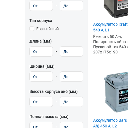
-
Тип корпуса
Аккумулятор Kraft
Европейский
540 А, L1
Ёмкость 50 А·ч,
Длина (мм)
Полярность обратна
Пусковой ток 540 
-
207x175x190
Ширина (мм)
-
Высота корпуса акб (мм)
-
Полная высота (мм)
Аккумулятор Bars
Ah) 450 А, L2
-