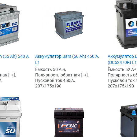
 (55 Ah) 540 А,
Аккумулятор Bars (50 Ah) 450 А,
Аккумулятор Ed
L1
(DC52470R) L1
Ёмкость 50 А·ч,
Ёмкость 52 А·ч
я [- +],
Полярность обратная [- +],
Полярность обр
А,
Пусковой ток 450 А,
Пусковой ток 4
207x175x190
207x175x190