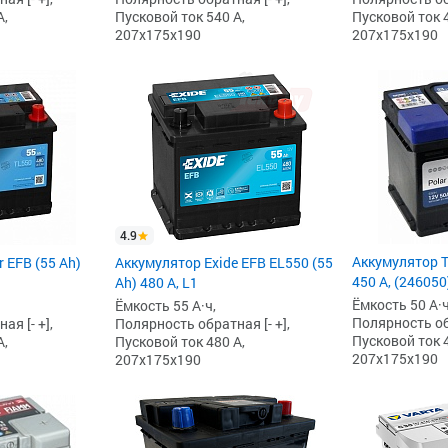
А,
Пусковой ток 540 А,
Пусковой ток 4
207x175x190
207x175x190
4.9
Аккумулятор T
 EFB (55 Ah)
Аккумулятор Exide EFB EL550 (55
450 А, (246050
Ah) 480 А, L1
Ёмкость 50 А·ч
Ёмкость 55 А·ч,
Полярность обр
я [- +],
Полярность обратная [- +],
Пусковой ток 4
А,
Пусковой ток 480 А,
207x175x190
207x175x190