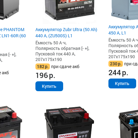
Аккумулятор A
ive PHANTOM
Аккумулятор Zubr Ultra (50 Ah)
450 А, L1
LN1-60R (60
440 А, (ZU500S) L1
Ёмкость 50 А·ч
Ёмкость 50 А·ч,
Полярность обр
Полярность обратная [- +],
Пусковой ток 4
Пусковой ток 440 А,
я [- +],
207x175x190
207x175x190
А,
230
р.
при сд
182
р.
при сдаче акб
244
р.
е акб
196
р.
Купить
Купить