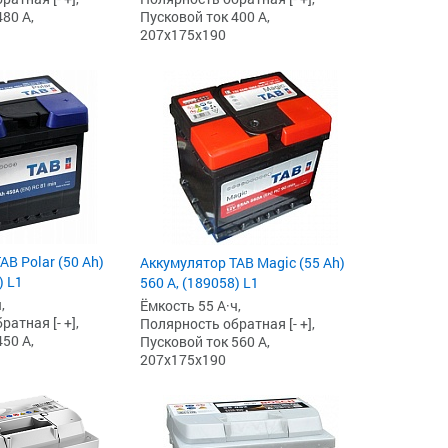
80 А,
Пусковой ток 400 А,
207x175x190
AB Polar (50 Ah)
Аккумулятор TAB Magic (55 Ah)
) L1
560 А, (189058) L1
,
Ёмкость 55 А·ч,
атная [- +],
Полярность обратная [- +],
50 А,
Пусковой ток 560 А,
207x175x190