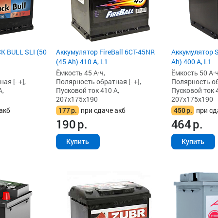
K BULL SLI (50
Аккумулятор FireBall 6СТ-45NR
Аккумулятор 
(45 Ah) 410 А, L1
Ah) 400 А, L1
Ёмкость 45 А·ч,
Ёмкость 50 А·ч
я [- +],
Полярность обратная [- +],
Полярность обр
А,
Пусковой ток 410 А,
Пусковой ток 4
207x175x190
207x175x190
акб
177
р.
при сдаче акб
450
р.
при сд
190
р.
464
р.
Купить
Купить