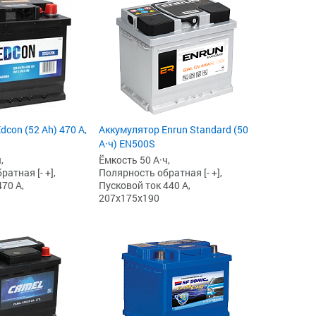
con (52 Ah) 470 А,
Аккумулятор Enrun Standard (50
А·ч) EN500S
,
Ёмкость 50 А·ч,
атная [- +],
Полярность обратная [- +],
70 А,
Пусковой ток 440 А,
207x175x190