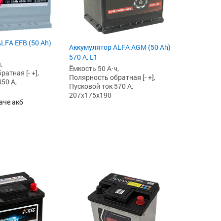
LFA EFB (50 Ah)
Аккумулятор ALFA AGM (50 Ah)
570 А, L1
,
Ёмкость 50 А·ч,
атная [- +],
Полярность обратная [- +],
50 А,
Пусковой ток 570 А,
207x175x190
аче акб