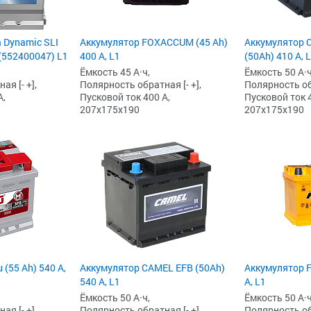
 Dynamic SLI
Аккумулятор FOXACCUM (45 Ah)
Аккумулятор 
 (552400047) L1
400 А, L1
(50Ah) 410 А, 
Ёмкость 45 А·ч,
Ёмкость 50 А·ч
я [- +],
Полярность обратная [- +],
Полярность обр
А,
Пусковой ток 400 А,
Пусковой ток 4
207x175x190
207x175x190
 (55 Ah) 540 А,
Аккумулятор CAMEL EFB (50Ah)
Аккумулятор F
540 А, L1
А, L1
Ёмкость 50 А·ч,
Ёмкость 50 А·ч
я [- +],
Полярность обратная [- +],
Полярность обр