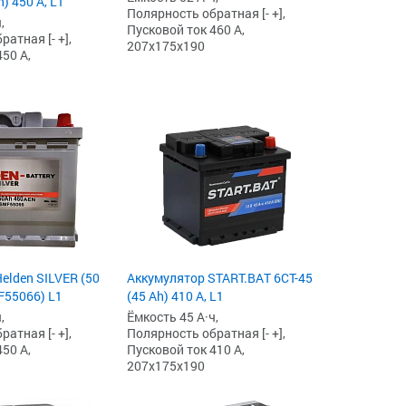
) 450 А, L1
Полярность обратная [- +],
,
Пусковой ток 460 А,
атная [- +],
207x175x190
50 А,
elden SILVER (50
Аккумулятор START.BAT 6СТ-45
F55066) L1
(45 Ah) 410 А, L1
,
Ёмкость 45 А·ч,
атная [- +],
Полярность обратная [- +],
50 А,
Пусковой ток 410 А,
207x175x190