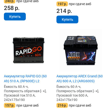
240
р.
при сдаче акб
197
р.
при сдаче акб
258
р.
214
р.
Купить
Купить
Аккумулятор RAPID GO (60
Аккумулятор AREX Grand (60
Ah) 510 А, (RP600E) L2
Ah) 600 А, L2 (ARG600S)
Ёмкость 60 А·ч,
Ёмкость 60 А·ч,
Полярность обратная [- +],
Полярность обратная [- +],
Пусковой ток 510 А,
Пусковой ток 600 А,
242x175x190
242x175x190
157
р.
при сдаче акб
216
р.
при сдаче акб