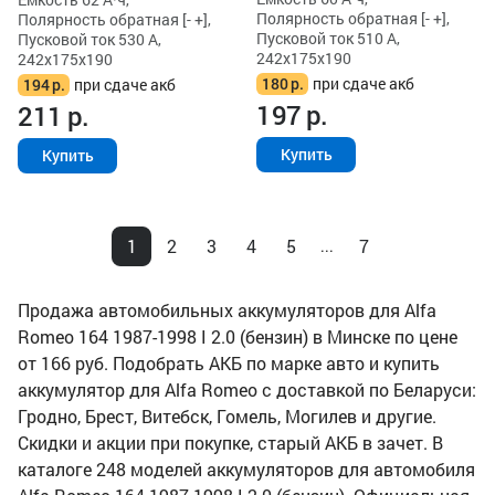
Полярность обратная [- +],
Полярность обратная [- +],
Пусковой ток 510 А,
Пусковой ток 530 А,
242x175x190
242x175x190
180
р.
при сдаче акб
194
р.
при сдаче акб
197
р.
211
р.
Купить
Купить
1
2
3
4
5
7
...
Продажа автомобильных аккумуляторов для Alfa
Romeo 164 1987-1998 I 2.0 (бензин) в Минске по цене
от 166 руб. Подобрать АКБ по марке авто и купить
аккумулятор для Alfa Romeo с доставкой по Беларуси:
Гродно, Брест, Витебск, Гомель, Могилев и другие.
Скидки и акции при покупке, старый АКБ в зачет. В
каталоге 248 моделей аккумуляторов для автомобиля