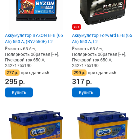
хит
Аккумулятор BYZON EFB (65
Аккумулятор Forward EFB (65
Ah) 650 А, (BYZ650F) L2
Ah) 650 А, L2
Ёмкость 65 А·ч,
Ёмкость 65 А·ч,
Полярность обратная [- +],
Полярность обратная [- +],
Пусковой ток 650 А,
Пусковой ток 650 А,
242x175x190
242x175x190
277
р.
при сдаче акб
299
р.
при сдаче акб
295
р.
317
р.
Купить
Купить