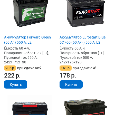
Аккумулятор Forward Green
Аккумулятор Eurostart Blue
(60 Ah) 550 А, L2
6CT-60 (60 А/ч) 500 А, L2
Ёмкость 60 А·ч,
Ёмкость 60 А·ч,
Полярность обратная [- +],
Полярность обратная [- +],
Пусковой ток 550 А,
Пусковой ток 500 А,
242x175x190
242x175x190
205
р.
при сдаче акб
161
р.
при сдаче акб
222
р.
178
р.
Купить
Купить