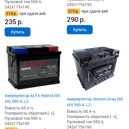
Пусковой ток 600 А,
242x175x190
242x175x190
272
р.
при сдаче акб
218
р.
при сдаче акб
290
р.
235
р.
Купить
Купить
Аккумулятор ALFA Hybrid (65
Аккумулятор Unicorn Gray (60
Ah) 590 А, L2
Ah) 550 А, L2
Ёмкость 65 А·ч,
Ёмкость 60 А·ч,
Полярность обратная [- +],
Полярность обратная [- +],
Пусковой ток 590 А,
Пусковой ток 550 А,
242x175x190
242x175x190