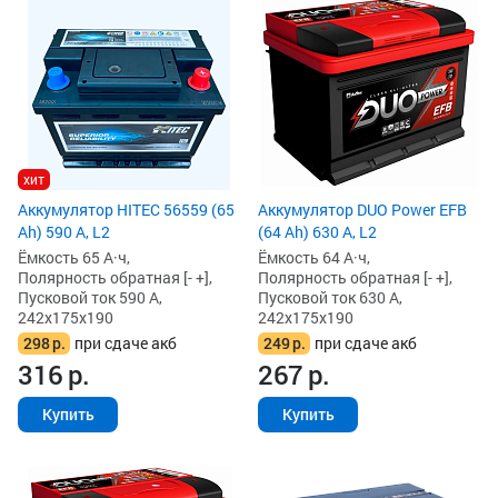
хит
Аккумулятор HITEC 56559 (65
Аккумулятор DUO Power EFB
Ah) 590 А, L2
(64 Ah) 630 А, L2
Ёмкость 65 А·ч,
Ёмкость 64 А·ч,
Полярность обратная [- +],
Полярность обратная [- +],
Пусковой ток 590 А,
Пусковой ток 630 А,
242x175x190
242x175x190
298
р.
при сдаче акб
249
р.
при сдаче акб
316
р.
267
р.
Купить
Купить