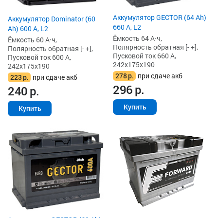
Аккумулятор GECTOR (64 Ah)
Аккумулятор Dominator (60
660 А, L2
Ah) 600 А, L2
Ёмкость 64 А·ч,
Ёмкость 60 А·ч,
Полярность обратная [- +],
Полярность обратная [- +],
Пусковой ток 660 А,
Пусковой ток 600 А,
242x175x190
242x175x190
278
р.
при сдаче акб
223
р.
при сдаче акб
296
р.
240
р.
Купить
Купить