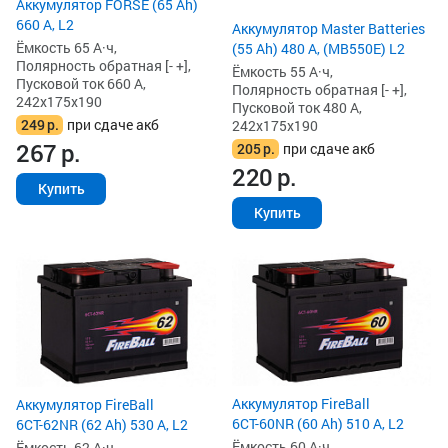
Аккумулятор FORSE (65 Ah)
660 А, L2
Аккумулятор Master Batteries
Ёмкость 65 А·ч,
(55 Ah) 480 А, (MB550E) L2
Полярность обратная [- +],
Ёмкость 55 А·ч,
Пусковой ток 660 А,
Полярность обратная [- +],
242x175x190
Пусковой ток 480 А,
249
р.
при сдаче акб
242x175x190
267
р.
205
р.
при сдаче акб
220
р.
Купить
Купить
Аккумулятор FireBall
Аккумулятор FireBall
6СТ-60NR (60 Ah) 510 А, L2
6СТ-62NR (62 Ah) 530 А, L2
Ёмкость 60 А·ч,
Ёмкость 62 А·ч,