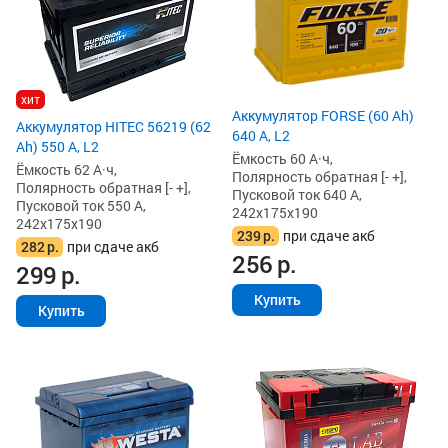
хит
Аккумулятор FORSE (60 Ah)
Аккумулятор HITEC 56219 (62
640 А, L2
Ah) 550 А, L2
Ёмкость 60 А·ч,
Ёмкость 62 А·ч,
Полярность обратная [- +],
Полярность обратная [- +],
Пусковой ток 640 А,
Пусковой ток 550 А,
242x175x190
242x175x190
239
р.
при сдаче акб
282
р.
при сдаче акб
256
р.
299
р.
Купить
Купить