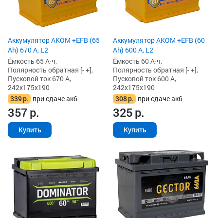
Аккумулятор AKOM +EFB (65
Аккумулятор AKOM +EFB (60
Ah) 670 А, L2
Ah) 600 А, L2
Ёмкость 65 А·ч,
Ёмкость 60 А·ч,
Полярность обратная [- +],
Полярность обратная [- +],
Пусковой ток 670 А,
Пусковой ток 600 А,
242x175x190
242x175x190
339
р.
при сдаче акб
308
р.
при сдаче акб
357
р.
325
р.
Купить
Купить