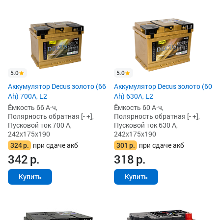
5.0
5.0
Аккумулятор Decus золото (66
Аккумулятор Decus золото (60
Ah) 700A, L2
Ah) 630A, L2
Ёмкость 66 А·ч,
Ёмкость 60 А·ч,
Полярность обратная [- +],
Полярность обратная [- +],
Пусковой ток 700 А,
Пусковой ток 630 А,
242x175x190
242x175x190
324
р.
при сдаче акб
301
р.
при сдаче акб
342
р.
318
р.
Купить
Купить