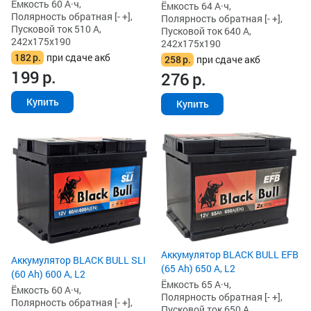
Ёмкость 60 А·ч,
Ёмкость 64 А·ч,
Полярность обратная [- +],
Полярность обратная [- +],
Пусковой ток 510 А,
Пусковой ток 640 А,
242x175x190
242x175x190
182
р.
при сдаче акб
258
р.
при сдаче акб
199
р.
276
р.
Купить
Купить
Аккумулятор BLACK BULL EFB
Аккумулятор BLACK BULL SLI
(65 Ah) 650 А, L2
(60 Ah) 600 А, L2
Ёмкость 65 А·ч,
Ёмкость 60 А·ч,
Полярность обратная [- +],
Полярность обратная [- +],
Пусковой ток 650 А,