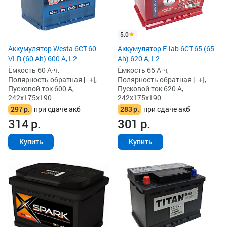
5.0
Аккумулятор Westa 6СТ-60
Аккумулятор E-lab 6СТ-65 (65
VLR (60 Ah) 600 А, L2
Ah) 620 А, L2
Ёмкость 60 А·ч,
Ёмкость 65 А·ч,
Полярность обратная [- +],
Полярность обратная [- +],
Пусковой ток 600 А,
Пусковой ток 620 А,
242x175x190
242x175x190
297
р.
при сдаче акб
283
р.
при сдаче акб
314
р.
301
р.
Купить
Купить