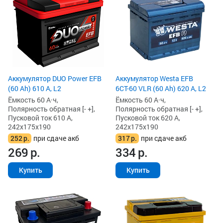
Аккумулятор DUO Power EFB
Аккумулятор Westa EFB
(60 Ah) 610 А, L2
6СТ-60 VLR (60 Ah) 620 А, L2
Ёмкость 60 А·ч,
Ёмкость 60 А·ч,
Полярность обратная [- +],
Полярность обратная [- +],
Пусковой ток 610 А,
Пусковой ток 620 А,
242x175x190
242x175x190
252
р.
при сдаче акб
317
р.
при сдаче акб
269
р.
334
р.
Купить
Купить