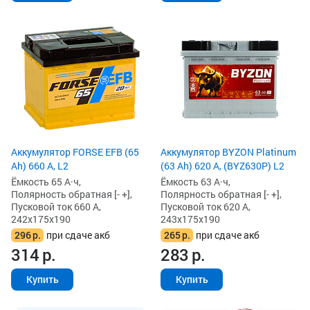
Аккумулятор FORSE EFB (65
Аккумулятор BYZON Platinum
Ah) 660 А, L2
(63 Ah) 620 А, (BYZ630P) L2
Ёмкость 65 А·ч,
Ёмкость 63 А·ч,
Полярность обратная [- +],
Полярность обратная [- +],
Пусковой ток 660 А,
Пусковой ток 620 А,
242x175x190
243x175x190
296
р.
при сдаче акб
265
р.
при сдаче акб
314
р.
283
р.
Купить
Купить