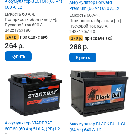
Аккумулятор GECTOR (60 Ah)
Аккумулятор Forward
600 А, L2
Premium (66 Ah) 620 А, L2
Ёмкость 60 А·ч,
Ёмкость 66 А·ч,
Полярность обратная [- +],
Полярность обратная [- +],
Пусковой ток 600 А,
Пусковой ток 620 А,
242x175x190
242x175x190
247
р.
при сдаче акб
270
р.
при сдаче акб
264
р.
288
р.
Купить
Купить
Аккумулятор START.BAT
Аккумулятор BLACK BULL SLI
6СТ-60 (60 Ah) 510 А, (РБ) L2
(64 Ah) 640 А, L2