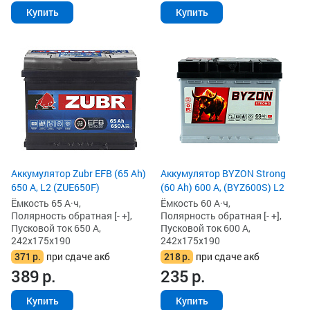
Купить
Купить
Аккумулятор Zubr EFB (65 Ah)
Аккумулятор BYZON Strong
650 А, L2 (ZUE650F)
(60 Ah) 600 А, (BYZ600S) L2
Ёмкость 65 А·ч,
Ёмкость 60 А·ч,
Полярность обратная [- +],
Полярность обратная [- +],
Пусковой ток 650 А,
Пусковой ток 600 А,
242x175x190
242x175x190
371
р.
при сдаче акб
218
р.
при сдаче акб
389
р.
235
р.
Купить
Купить