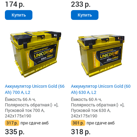
174
р.
233
р.
Купить
Купить
Аккумулятор Unicorn Gold (66
Аккумулятор Unicorn Gold (60
Ah) 700 А, L2
Ah) 630 А, L2
Ёмкость 66 А·ч,
Ёмкость 60 А·ч,
Полярность обратная [- +],
Полярность обратная [- +],
Пусковой ток 700 А,
Пусковой ток 630 А,
242x175x190
242x175x190
317
р.
при сдаче акб
301
р.
при сдаче акб
335
р.
318
р.