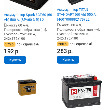
Аккумулятор TITAN
STANDART (60 Ah) 550 А,
Аккумулятор Spark 6СТ-60 (60
(4607008882179) L2
Ah) 500 А, (SPA60-3-R) L2
Ёмкость 60 А·ч,
Ёмкость 60 А·ч,
Полярность обратная [- +],
Полярность обратная [- +],
Пусковой ток 550 А,
Пусковой ток 500 А,
242x175x190
242x175x190
266
р.
при сдаче акб
175
р.
при сдаче акб
283
р.
192
р.
Купить
Купить