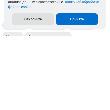
анализа данных в соответствии с
Политикой обработки
файлов cookie
.
info@akkamulik.by
Отклонить
Принять
Доставка
Пункты выдачи
Магазины
Оплата
Безналичный расчет
Прием б/у акб
Информация
Отзывы
Контакты
© 2026. ООО «Аккамулик». 220056, Беларусь, г. Минск,
пр. Независимости, д.199.
УНП 192748524. Зарегистрирован в торговом реестре
№ 369712 от 01.03.2017