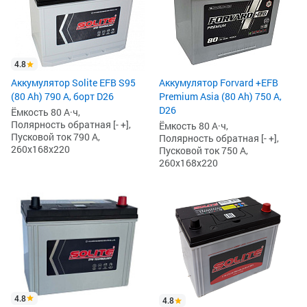
4.8
Аккумулятор Solite EFB S95
Аккумулятор Forvard +EFB
(80 Ah) 790 А, борт D26
Premium Asia (80 Ah) 750 А,
D26
Ёмкость 80 А·ч,
Полярность обратная [- +],
Ёмкость 80 А·ч,
Пусковой ток 790 А,
Полярность обратная [- +],
260x168x220
Пусковой ток 750 А,
260x168x220
4.8
4.8