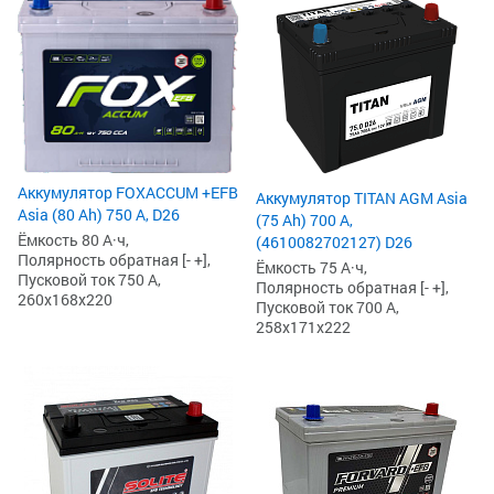
Аккумулятор FOXACCUM +EFB
Аккумулятор TITAN AGM Asia
Asia (80 Ah) 750 А, D26
(75 Ah) 700 А,
Ёмкость 80 А·ч,
(4610082702127) D26
Полярность обратная [- +],
Ёмкость 75 А·ч,
Пусковой ток 750 А,
Полярность обратная [- +],
260x168x220
Пусковой ток 700 А,
258x171x222