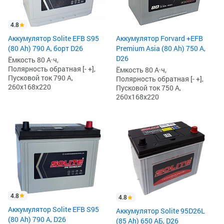
4.8
Аккумулятор Solite EFB S95
Аккумулятор Forvard +EFB
(80 Ah) 790 А, борт D26
Premium Asia (80 Ah) 750 А,
D26
Ёмкость 80 А·ч,
Полярность обратная [- +],
Ёмкость 80 А·ч,
Пусковой ток 790 А,
Полярность обратная [- +],
260x168x220
Пусковой ток 750 А,
260x168x220
4.8
4.8
Аккумулятор Solite EFB S95
Аккумулятор Solite 95D26L
(80 Ah) 790 А, D26
(85 Ah) 650 АБ, D26