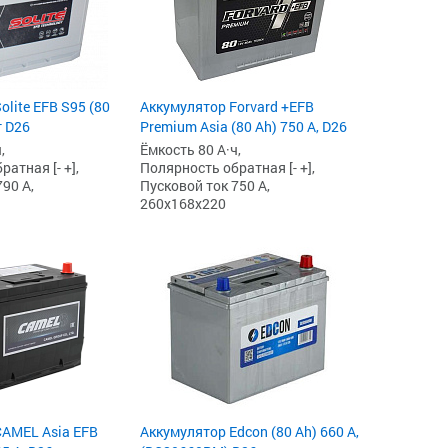
lite EFB S95 (80
Аккумулятор Forvard +EFB
т D26
Premium Asia (80 Ah) 750 А, D26
,
Ёмкость 80 А·ч,
атная [- +],
Полярность обратная [- +],
90 А,
Пусковой ток 750 А,
260x168x220
CAMEL Asia EFB
Аккумулятор Edcon (80 Ah) 660 А,