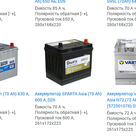
Ah) 650 АБ, D26
S95L (70Ah) 64
Ёмкость 85 А·ч,
Ёмкость 70 А·ч
я [- +],
Полярность обратная [- +],
Полярность обр
А,
Пусковой ток 650 А,
Пусковой ток 6
260x168x220
260x168x220
 (70 Ah) 630 А,
Аккумулятор SPARTA Asia (70 Ah)
Аккумулятор V
600 А, D26
Asia N72 (72 A
(572501076) D
Ёмкость 70 А·ч,
я [- +],
Полярность обратная [- +],
Ёмкость 72 А·ч
А,
Пусковой ток 600 А,
Полярность обр
261x172x223
Пусковой ток 7
261x175x225