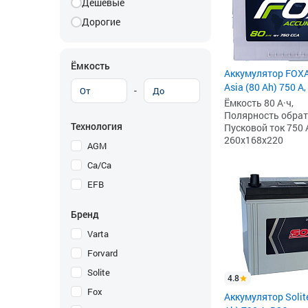
Дешевые
Дорогие
Ёмкость
Аккумулятор FOX
Asia (80 Ah) 750 А,
-
Ёмкость 80 А·ч,
Полярность обратна
Технология
Пусковой ток 750 
260x168x220
AGM
Ca/Ca
EFB
Бренд
Varta
Forvard
Solite
4.8
Fox
Аккумулятор Solit