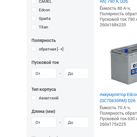
Ah) 790 А, D26
CAMEL
Ёмкость 80 А·ч,
Edcon
Полярность обратна
Sparta
Пусковой ток 790 
260x168x220
Titan
Полярность
обратная [- +]
Пусковой ток
-
Тип корпуса
Аккумулятор Edcon
Азиатский
(DC70630RM) D26
Ёмкость 70 А·ч,
Длина (мм)
Полярность обратна
Пусковой ток 630 
-
260x175x225