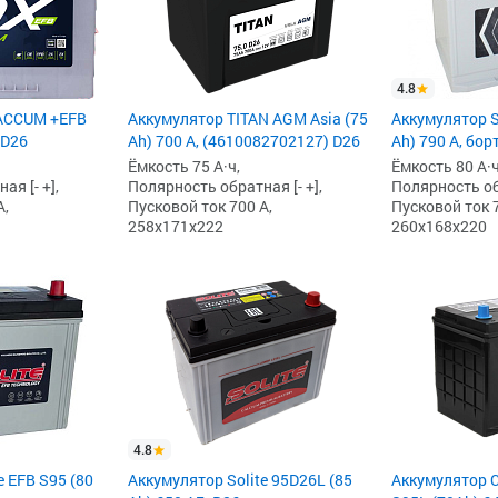
4.8
ACCUM +EFB
Аккумулятор TITAN AGM Asia (75
Аккумулятор So
 D26
Ah) 700 А, (4610082702127) D26
Ah) 790 А, бор
Ёмкость 75 А·ч,
Ёмкость 80 А·ч
я [- +],
Полярность обратная [- +],
Полярность обр
А,
Пусковой ток 700 А,
Пусковой ток 7
258x171x222
260x168x220
4.8
e EFB S95 (80
Аккумулятор Solite 95D26L (85
Аккумулятор 