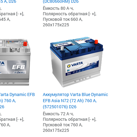
5 А, D26
(DC80660RM) D26
,
Ёмкость 80 А·ч,
атная [- +],
Полярность обратная [- +],
45 А,
Пусковой ток 660 А,
260x175x225
arta Dynamic EFB
Аккумулятор Varta Blue Dynamic
h) 760 А,
EFB Asia N72 (72 Ah) 760 А,
26
(572501076) D26
,
Ёмкость 72 А·ч,
атная [- +],
Полярность обратная [- +],
60 А,
Пусковой ток 760 А,
260x175x225