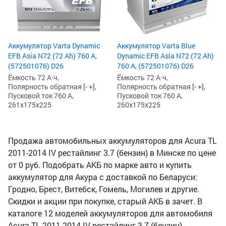
Аккумулятор Varta Dynamic
Аккумулятор Varta Blue
EFB Asia N72 (72 Ah) 760 А,
Dynamic EFB Asia N72 (72 Ah)
(572501076) D26
760 А, (572501076) D26
Ёмкость 72 А·ч,
Ёмкость 72 А·ч,
Полярность обратная [- +],
Полярность обратная [- +],
Пусковой ток 760 А,
Пусковой ток 760 А,
261x175x225
260x175x225
Продажа автомобильных аккумуляторов для Acura TL
2011-2014 IV рестайлинг 3.7 (бензин) в Минске по цене
от 0 руб. Подобрать АКБ по марке авто и купить
аккумулятор для Акура с доставкой по Беларуси:
Гродно, Брест, Витебск, Гомель, Могилев и другие.
Скидки и акции при покупке, старый АКБ в зачет. В
каталоге 12 моделей аккумуляторов для автомобиля
Acura TL 2011-2014 IV рестайлинг 3.7 (бензин).