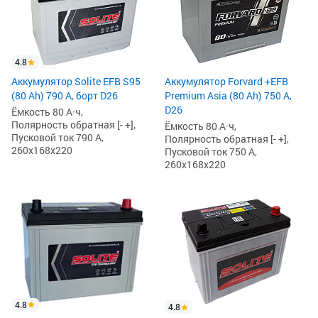
4.8
Аккумулятор Solite EFB S95
Аккумулятор Forvard +EFB
(80 Ah) 790 А, борт D26
Premium Asia (80 Ah) 750 А,
D26
Ёмкость 80 А·ч,
Полярность обратная [- +],
Ёмкость 80 А·ч,
Пусковой ток 790 А,
Полярность обратная [- +],
260x168x220
Пусковой ток 750 А,
260x168x220
4.8
4.8