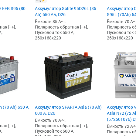
4.8
e EFB S95 (80
Аккумулятор Solite 95D26L (85
Аккумулятор 
Ah) 650 АБ, D26
S95L (70Ah) 64
Ёмкость 85 А·ч,
Ёмкость 70 А·ч
я [- +],
Полярность обратная [- +],
Полярность обр
А,
Пусковой ток 650 А,
Пусковой ток 6
260x168x220
260x168x220
 (70 Ah) 630 А,
Аккумулятор SPARTA Asia (70 Ah)
Аккумулятор V
600 А, D26
Asia N72 (72 A
(572501076) D
Ёмкость 70 А·ч,
я [- +],
Полярность обратная [- +],
Ёмкость 72 А·ч
А,
Пусковой ток 600 А,
Полярность обр