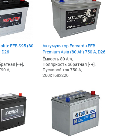
lite EFB S95 (80
Аккумулятор Forvard +EFB
т D26
Premium Asia (80 Ah) 750 А, D26
,
Ёмкость 80 А·ч,
атная [- +],
Полярность обратная [- +],
90 А,
Пусковой ток 750 А,
260x168x220