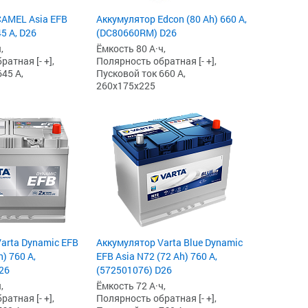
CAMEL Asia EFB
Аккумулятор Edcon (80 Ah) 660 А,
5 А, D26
(DC80660RM) D26
,
Ёмкость 80 А·ч,
атная [- +],
Полярность обратная [- +],
45 А,
Пусковой ток 660 А,
260x175x225
arta Dynamic EFB
Аккумулятор Varta Blue Dynamic
h) 760 А,
EFB Asia N72 (72 Ah) 760 А,
26
(572501076) D26
,
Ёмкость 72 А·ч,
атная [- +],
Полярность обратная [- +],