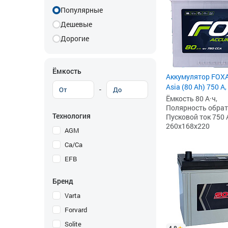
Популярные
Дешевые
Дорогие
Ёмкость
Аккумулятор FOX
Asia (80 Ah) 750 А,
-
Ёмкость 80 А·ч,
Полярность обратна
Технология
Пусковой ток 750 
260x168x220
AGM
Ca/Ca
EFB
Бренд
Varta
Forvard
Solite