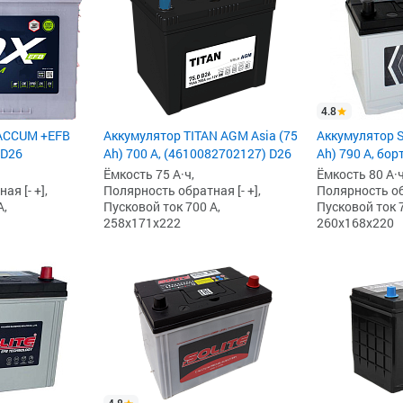
4.8
ACCUM +EFB
Аккумулятор TITAN AGM Asia (75
Аккумулятор So
 D26
Ah) 700 А, (4610082702127) D26
Ah) 790 А, бор
Ёмкость 75 А·ч,
Ёмкость 80 А·ч
я [- +],
Полярность обратная [- +],
Полярность обр
А,
Пусковой ток 700 А,
Пусковой ток 7
258x171x222
260x168x220