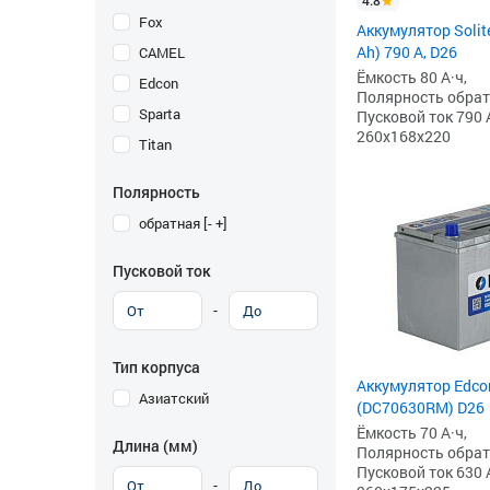
4.8
Fox
Аккумулятор Solit
Ah) 790 А, D26
CAMEL
Ёмкость 80 А·ч,
Edcon
Полярность обратна
Sparta
Пусковой ток 790 
260x168x220
Titan
Полярность
обратная [- +]
Пусковой ток
-
Тип корпуса
Аккумулятор Edcon
Азиатский
(DC70630RM) D26
Ёмкость 70 А·ч,
Длина (мм)
Полярность обратна
Пусковой ток 630 
-