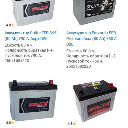
4.8
Аккумулятор Solite EFB S95
Аккумулятор Forvard +EFB
(80 Ah) 790 А, борт D26
Premium Asia (80 Ah) 750 А,
D26
Ёмкость 80 А·ч,
Полярность обратная [- +],
Ёмкость 80 А·ч,
Пусковой ток 790 А,
Полярность обратная [- +],
260x168x220
Пусковой ток 750 А,
260x168x220
4.8
4.8