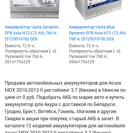
Аккумулятор Varta Dynamic
Аккумулятор Varta Blue
EFB Asia N72 (72 Ah) 760 А,
Dynamic EFB Asia N72 (72 Ah)
(572501076) D26
760 А, (572501076) D26
Ёмкость 72 А·ч,
Ёмкость 72 А·ч,
Полярность обратная [- +],
Полярность обратная [- +],
Пусковой ток 760 А,
Пусковой ток 760 А,
261x175x225
260x175x225
Продажа автомобильных аккумуляторов для Acura
MDX 2010-2013 II рестайлинг 3.7 (бензин) в Минске по
цене от 0 руб. Подобрать АКБ по марке авто и купить
аккумулятор для Акура с доставкой по Беларуси:
Гродно, Брест, Витебск, Гомель, Могилев и другие.
Скидки и акции при покупке, старый АКБ в зачет. В
каталоге 12 моделей аккумуляторов для автомобиля
Acura MDX 2010-2013 II рестайлинг 3.7 (бензин).