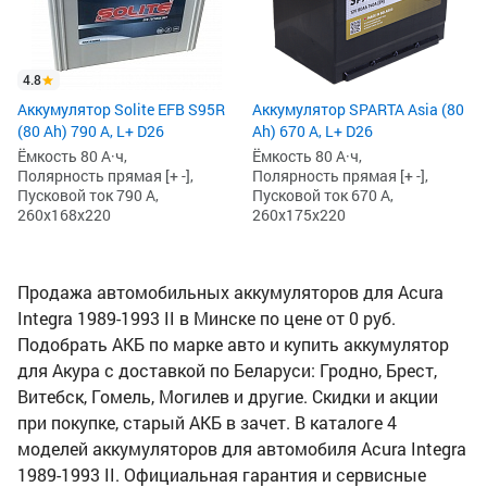
4.8
Аккумулятор Solite EFB S95R
Аккумулятор SPARTA Asia (80
(80 Ah) 790 А, L+ D26
Ah) 670 А, L+ D26
Ёмкость 80 А·ч,
Ёмкость 80 А·ч,
Полярность прямая [+ -],
Полярность прямая [+ -],
Пусковой ток 790 А,
Пусковой ток 670 А,
260x168x220
260x175x220
Продажа автомобильных аккумуляторов для Acura
Integra 1989-1993 II в Минске по цене от 0 руб.
Подобрать АКБ по марке авто и купить аккумулятор
для Акура с доставкой по Беларуси: Гродно, Брест,
Витебск, Гомель, Могилев и другие. Скидки и акции
при покупке, старый АКБ в зачет. В каталоге 4
моделей аккумуляторов для автомобиля Acura Integra
1989-1993 II. Официальная гарантия и сервисные