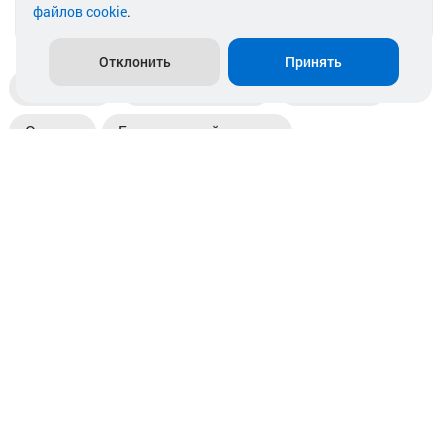
файлов cookie
.
info@akkamulik.by
Отклонить
Принять
Доставка
Пункты выдачи
Магазины
Оплата
Безналичный расчет
Прием б/у акб
Информация
Отзывы
Контакты
© 2026. ООО «Аккамулик». 220056, Беларусь, г. Минск,
пр. Независимости, д.199.
УНП 192748524. Зарегистрирован в торговом реестре
№ 369712 от 01.03.2017