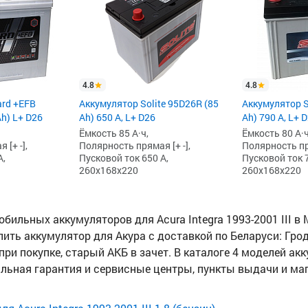
4.8
4.8
ard +EFB
Аккумулятор Solite 95D26R (85
Аккумулятор S
Ah) L+ D26
Ah) 650 А, L+ D26
Ah) 790 А, L+ 
Ёмкость 85 А·ч,
Ёмкость 80 А·ч
[+ -],
Полярность прямая [+ -],
Полярность пря
А,
Пусковой ток 650 А,
Пусковой ток 7
260x168x220
260x168x220
ильных аккумуляторов для Acura Integra 1993-2001 III в 
пить аккумулятор для Акура с доставкой по Беларуси: Гродн
при покупке, старый АКБ в зачет. В каталоге 4 моделей ак
иальная гарантия и сервисные центры, пункты выдачи и ма