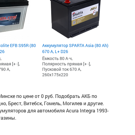
olite EFB S95R (80
Аккумулятор SPARTA Asia (80 Ah)
D26
670 А, L+ D26
,
Ёмкость 80 А·ч,
мая [+ -],
Полярность прямая [+ -],
90 А,
Пусковой ток 670 А,
260x175x220
Минске по цене от 0 руб. Подобрать АКБ по
о, Брест, Витебск, Гомель, Могилев и другие.
кумуляторов для автомобиля Acura Integra 1993-
газины.