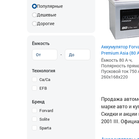
Популярные
Дешевые
Дорогие
Ёмкость
Аккумулятор Forv
Premium Asia (80 
-
Ёмкость 80 А·ч,
Полярность прямая 
Технология
Пусковой ток 750 
260x168x220
Ca/Ca
EFB
Продажа автомоб
Бренд
марке авто и ку
Forvard
Скидки и акции 
Solite
2001 III. Офиц
Sparta