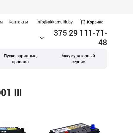
ам
Контакты
info@akkamulik.by
Корзина
375 29 111-71-
48
Пуско-зарядные,
Аккумуляторный
провода
сервис
1 III