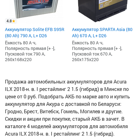
4.8
Аккумулятор Solite EFB S95R
Аккумулятор SPARTA Asia (80
(80 Ah) 790 А, L+ D26
Ah) 670 А, L+ D26
Ёмкость 80 А·ч,
Ёмкость 80 А·ч,
Полярность прямая [+ -],
Полярность прямая [+ -],
Пусковой ток 790 А,
Пусковой ток 670 А,
260x168x220
260x175x220
Продажа автомобильных аккумуляторов для Acura
ILX 2018-н. в. I рестайлинг 2 1.5 (гибрид) в Минске по
цене от 0 руб. Подобрать АКБ по марке авто и купить
аккумулятор для Акура с доставкой по Беларуси:
Гродно, Брест, Витебск, Гомель, Могилев и другие.
Скидки и акции при покупке, старый АКБ в зачет. В
каталоге 4 моделей аккумуляторов для автомобиля
Acura ILX 2018-н. в. I рестайлинг 2 1.5 (гибрид).