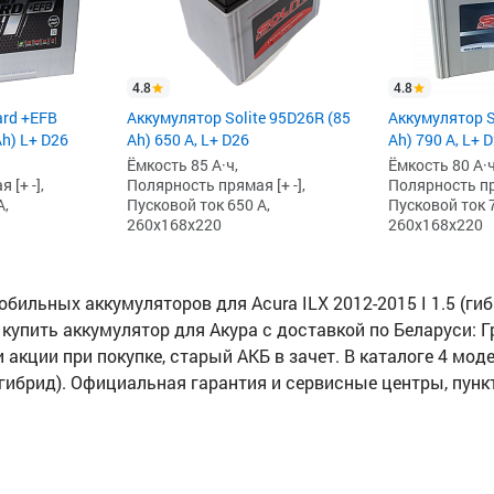
4.8
4.8
ard +EFB
Аккумулятор Solite 95D26R (85
Аккумулятор S
Ah) L+ D26
Ah) 650 А, L+ D26
Ah) 790 А, L+ 
Ёмкость 85 А·ч,
Ёмкость 80 А·ч
[+ -],
Полярность прямая [+ -],
Полярность пря
А,
Пусковой ток 650 А,
Пусковой ток 7
260x168x220
260x168x220
ильных аккумуляторов для Acura ILX 2012-2015 I 1.5 (гиб
 купить аккумулятор для Акура с доставкой по Беларуси: Гр
и акции при покупке, старый АКБ в зачет. В каталоге 4 мо
 (гибрид). Официальная гарантия и сервисные центры, пун