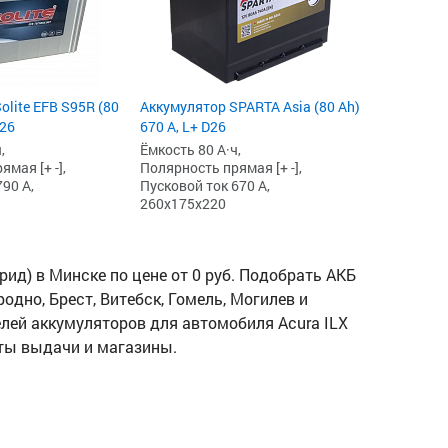
olite EFB S95R (80
Аккумулятор SPARTA Asia (80 Ah)
D26
670 А, L+ D26
,
Ёмкость 80 А·ч,
мая [+ -],
Полярность прямая [+ -],
90 А,
Пусковой ток 670 А,
260x175x220
рид) в Минске по цене от 0 руб. Подобрать АКБ
одно, Брест, Витебск, Гомель, Могилев и
делей аккумуляторов для автомобиля Acura ILX
кты выдачи и магазины.