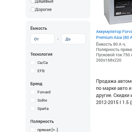
Дешевые
Дорогие
Ёмкость
Аккумулятор Forv
Premium Asia (80 
-
Ёмкость 80 А·ч,
Полярность прямая 
Технология
Пусковой ток 750 
260x168x220
Ca/Ca
EFB
Продажа автомоб
Бренд
по марке авто и
Forvard
другие. Скидки 
Solite
2012-2015 I 1.5
Sparta
Полярность
прямая [+ -]