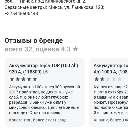
обл., г. Пинск, пр-д Калиновского, д. 2.
Сервисные центры: Минск, ул. Лынькова, 123;
+375445506448
Отзывы о бренде
всего 32, оценка 4.3
Аккумулятор Topla TOP (100 Ah)
Аккумулятор Top
920 А, (118800) L5
Ah) 1000 А, (108
Аккумулятор 100 ампер 900 пусковой
Куплен в январе 2
2017 г работает, но для зимы уже
И вот в октября 2
слаб, т. к. он не любит глубоких
в машину, а он зап
разрядов. 3 банки уже кипят у
может. Провернул 
минусовой клеммы. Для лета он ещё
полностью все по
подходит. Стоит на дизель
Это при том, что 
автомобиль Мерседес спринтер
генератора точно
Константин, более 2 лет назад
Аноним, более 3 л
2001г. Гарантия была, когда
вольтметром, дос
покупал, 3 года. Не любит глубоких
длинные поездки п