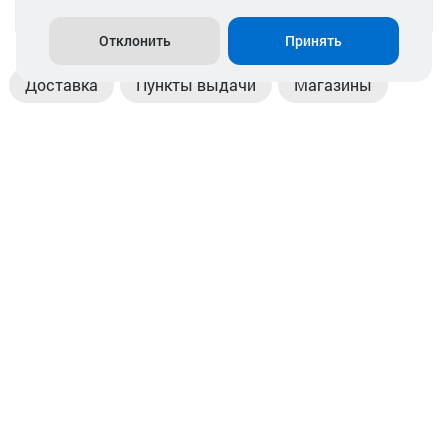
info@akkamulik.by
Отклонить
Принять
Доставка
Пункты выдачи
Магазины
Оплата
Безналичный расчет
Прием б/у акб
Информация
Отзывы
Контакты
© 2026. ООО «Аккамулик». 220056, Беларусь, г. Минск,
пр. Независимости, д.199.
УНП 192748524. Зарегистрирован в торговом реестре
№ 369712 от 01.03.2017