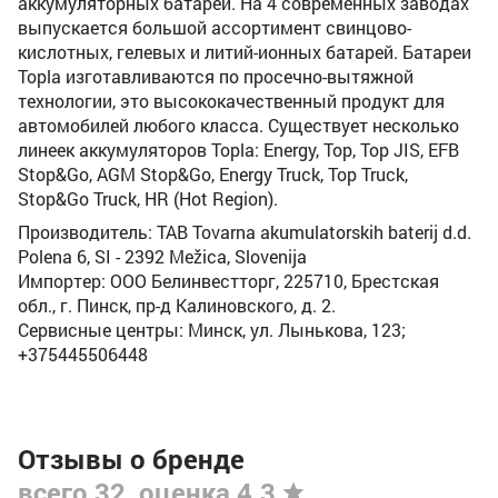
аккумуляторных батарей. На 4 современных заводах
выпускается большой ассортимент свинцово-
кислотных, гелевых и литий-ионных батарей. Батареи
Topla изготавливаются по просечно-вытяжной
технологии, это высококачественный продукт для
автомобилей любого класса. Существует несколько
линеек аккумуляторов Topla: Energy, Top, Top JIS, EFB
Stop&Go, AGM Stop&Go, Energy Truck, Top Truck,
Stop&Go Truck, HR (Hot Region).
Производитель: TAB Tovarna akumulatorskih baterij d.d.
Polena 6, SI - 2392 Mežica, Slovenija
Импортер: ООО Белинвестторг, 225710, Брестская
обл., г. Пинск, пр-д Калиновского, д. 2.
Сервисные центры: Минск, ул. Лынькова, 123;
+375445506448
Отзывы о бренде
всего 32, оценка 4.3