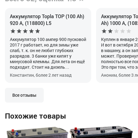
Аккумулятор Topla TOP (100 Ah)
Аккумулятор Top
920 А, (118800) L5
Ah) 1000 А, (108
Аккумулятор 100 ампер 900 пусковой
Куплен в январе 2
2017 г работает, но для зимы уже
И вот в октября 2
слаб, т. к. он не любит глубоких
в машину, а он зап
разрядов. 3 банки уже кипят у
может. Провернул 
минусовой клеммы. Для лета он ещё
полностью все по
подходит. Стоит на дизель
Это при том, что 
автомобиль Мерседес спринтер
генератора точно
Константин, более 2 лет назад
Аноним, более 3 л
2001г. Гарантия была, когда
вольтметром, дос
покупал, 3 года. Не любит глубоких
длинные поездки п
разрядов. Почаще его нужно на
аккумулятор прос
зарядку домашнюю, чтоб работал на
ну никак не мог.
Все отзывы
отлично.
Попробовал поста
он заряд не берет
говорит, что акк
Похожие товары
индикатор на сам
говорит тоже сам
Но оставил на за
Ак
поддержки. Часов
(2