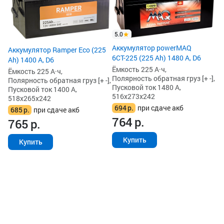
запустить авто.
Ём
Сдать по гарантии
По
потерялся гарант
Пу
он неладен.
5.0
51
Аккумулятор powerMAQ
7
Аккумулятор Ramper Eco (225
6СТ-225 (225 Ah) 1480 А, D6
7
Ah) 1400 А, D6
Ёмкость 225 А·ч,
Ёмкость 225 А·ч,
Полярность обратная груз [+ -],
Полярность обратная груз [+ -],
Пусковой ток 1480 А,
Пусковой ток 1400 А,
516x273x242
518x265x242
694
р.
при сдаче акб
685
р.
при сдаче акб
764
р.
765
р.
Купить
Купить