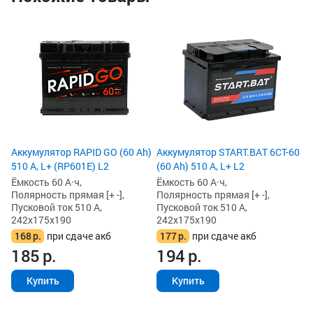
Ак
(6
Ём
По
Пу
24
1
2
Аккумулятор RAPID GO (60 Ah)
Аккумулятор START.BAT 6СТ-60
510 А, L+ (RP601E) L2
(60 Ah) 510 А, L+ L2
Ёмкость 60 А·ч,
Ёмкость 60 А·ч,
Полярность прямая [+ -],
Полярность прямая [+ -],
Пусковой ток 510 А,
Пусковой ток 510 А,
242x175x190
242x175x190
168
р.
при сдаче акб
177
р.
при сдаче акб
185
р.
194
р.
Купить
Купить