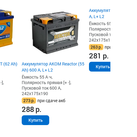
Аккумулятор FORSE (65
А, L+ L2
Ёмкость 65 А·ч,
Полярность прямая [+ -]
Пусковой ток 660 А,
242x175x190
263
р.
при сдаче акб
281
р.
 (62 Ah)
Аккумулятор AKOM Reactor (55
Купить
Ah) 600 А, L+ L2
Ёмкость 55 А·ч,
],
Полярность прямая [+ -],
Пусковой ток 600 А,
242x175x190
273
р.
при сдаче акб
288
р.
Купить