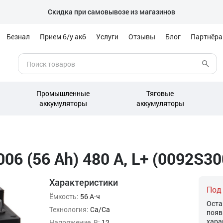
Скидка при самовывозе из магазинов
Безнал
Прием б/у акб
Услуги
Отзывы
Блог
Партнёр
Промышленные
Тяговые
аккумуляторы
аккумуляторы
06 (56 Ah) 480 А, L+ (0092S30
Характеристики
Под
Ёмкость:
56 А·ч
Оста
Технология:
Ca/Ca
появ
хара
Напряжение, В:
12