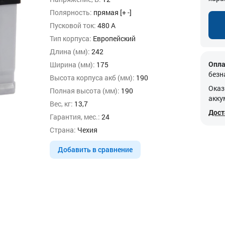
Полярность:
прямая [+ -]
Пусковой ток:
480 А
Тип корпуса:
Европейский
Длина (мм):
242
Опла
Ширина (мм):
175
безн
Высота корпуса акб (мм):
190
Оказ
Полная высота (мм):
190
акку
Вес, кг:
13,7
Дост
Гарантия, мес.:
24
Страна:
Чехия
Добавить в сравнение