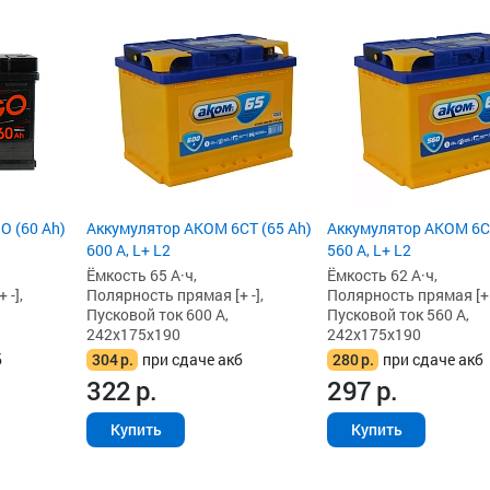
O (60 Ah)
Аккумулятор AKOM 6СТ (65 Ah)
Аккумулятор AKOM 6СТ
600 А, L+ L2
560 А, L+ L2
Ёмкость 65 А·ч,
Ёмкость 62 А·ч,
 -],
Полярность прямая [+ -],
Полярность прямая [+ -
Пусковой ток 600 А,
Пусковой ток 560 А,
242x175x190
242x175x190
б
304
р.
при сдаче акб
280
р.
при сдаче акб
322
р.
297
р.
Купить
Купить