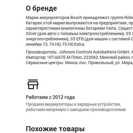
О бренде
Марка аккумуляторов Bosch принадлежит группе Rob
батареи этой марки выпускаются на предприятиях, п
характеристикам аналогичны батареям Varta. Сущест
Silver (для авто с типовым электропотреблением), S5
энергопотреблением), S5 EFB (для машин с системой 
линейки T3, T4 HD, T5 HD Extra.
Производитель: Johnson Controls Autobatterie GmbH. A
Импортер: ЧП ШАТЕ-М Плюс, 223062, Минский район, п
Сервисные центры: Минск, пос. Привольный, ул. Мира,
Работаем с 2012 года
Продаем аккумуляторы и зарядные устройства,
работаем напрямую с заводами производителями
Похожие товары