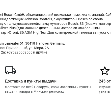
ert Bosch GmbH, объединяющенй несколько немецких компаний. Се
ринадлежащих Johnson Controls, аккумуляторы Bosch по своим
вуют следующие линейки аккумуляторов Bosch: S3 (бюджетная сер
 Silver Plus (для машин с дизельными моторами или большим
Старт-Стоп), S6 AGM HighTec. Для коммерческой техники выпускаю
m Leineufer 51, 30419 Hanover, Germany.
ос. Привольный, ул. Мира, 2А.
 2а; +375295059505 и другие
Доставка и пункты выдачи
245 от
Доставка по всей Беларуси, свои магазины и пункты
Изучит
выдачи товара в Минске и регионах
узнать