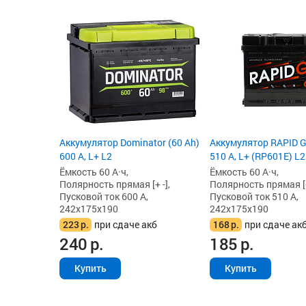
Аккумулятор Dominator (60 Ah)
Аккумулятор RAPID G
600 А, L+ L2
510 А, L+ (RP601E) L2
Ёмкость 60 А·ч,
Ёмкость 60 А·ч,
Полярность прямая [+ -],
Полярность прямая [+
Пусковой ток 600 А,
Пусковой ток 510 А,
242x175x190
242x175x190
223
р.
при сдаче акб
168
р.
при сдаче ак
240
р.
185
р.
Купить
Купить