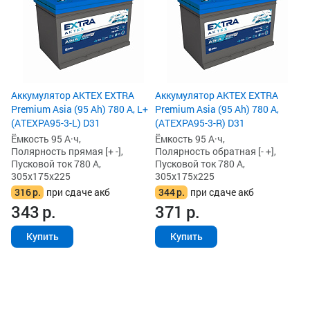
Аккумулятор AKTEX EXTRA
Аккумулятор AKTEX EXTRA
Premium Asia (95 Ah) 780 А, L+
Premium Asia (95 Ah) 780 А,
(ATEXPA95-3-L) D31
(ATEXPA95-3-R) D31
Ёмкость 95 А·ч,
Ёмкость 95 А·ч,
Полярность прямая [+ -],
Полярность обратная [- +],
Пусковой ток 780 А,
Пусковой ток 780 А,
305x175x225
305x175x225
316
р.
при сдаче акб
344
р.
при сдаче акб
343
р.
371
р.
Купить
Купить