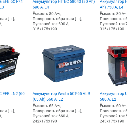
a EFB 6СТ-74
Аккумулятор HITEC 58043 (80 Ah)
Аккумулятор H
 L3
690 А, L4
Ah) 750 А, L4
Ёмкость 80 А·ч,
Ёмкость 80 А·ч
я [- +],
Полярность обратная [- +],
Полярность обр
А,
Пусковой ток 690 А,
Пусковой ток 7
315x175x190
315x175x190
C EFB LN2 (60
Аккумулятор Westa 6СТ-65 VLR
Аккумулятор U
(65 Ah) 660 А, L2
580 А, L2
Ёмкость 65 А·ч,
Ёмкость 60 А·ч
я [- +],
Полярность обратная [- +],
Полярность обр
А,
Пусковой ток 660 А,
Пусковой ток 5
242x175x190
243x175x190