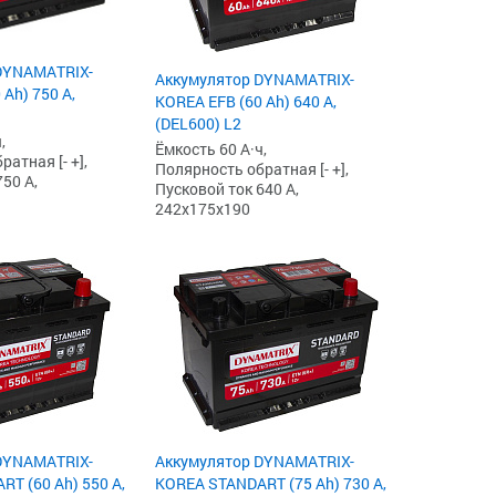
DYNAMATRIX-
Аккумулятор DYNAMATRIX-
Ah) 750 А,
KOREA EFB (60 Ah) 640 А,
(DEL600) L2
,
Ёмкость 60 А·ч,
атная [- +],
Полярность обратная [- +],
50 А,
Пусковой ток 640 А,
242x175x190
DYNAMATRIX-
Аккумулятор DYNAMATRIX-
T (60 Ah) 550 А,
KOREA STANDART (75 Ah) 730 А,