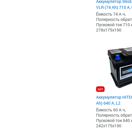
Аккумулятор West
VLR (74 Ah) 710 А,
Ёмкость 74 А·ч,
Полярность обратна
Пусковой ток 710 
278x175x190
хит
Аккумулятор HITE
Ah) 640 А, L2
Ёмкость 60 А·ч,
Полярность обратна
Пусковой ток 640 
242x175x190