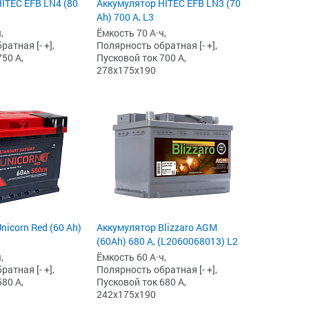
ITEC EFB LN4 (80
Аккумулятор HITEC EFB LN3 (70
Ah) 700 А, L3
,
Ёмкость 70 А·ч,
атная [- +],
Полярность обратная [- +],
50 А,
Пусковой ток 700 А,
278x175x190
nicorn Red (60 Ah)
Аккумулятор Blizzaro AGM
(60Ah) 680 А, (L2060068013) L2
,
Ёмкость 60 А·ч,
атная [- +],
Полярность обратная [- +],
80 А,
Пусковой ток 680 А,
242x175x190