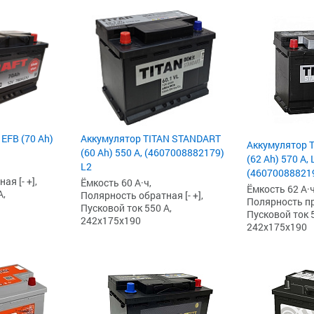
 EFB (70 Ah)
Аккумулятор TITAN STANDART
Аккумулятор 
(60 Ah) 550 А, (4607008882179)
(62 Ah) 570 А, 
L2
(460700888219
я [- +],
Ёмкость 60 А·ч,
Ёмкость 62 А·ч
А,
Полярность обратная [- +],
Полярность пря
Пусковой ток 550 А,
Пусковой ток 5
242x175x190
242x175x190