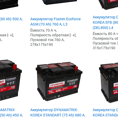
Аккумулятор 
60 Ah) 500 А,
Аккумулятор Fiamm Ecoforce
KOREA EFB (80 
AGM (70 Ah) 760 А, L3
(DEL800) L4
Ёмкость 70 А·ч,
Ёмкость 80 А·ч
я [- +],
Полярность обратная [- +],
Полярность обр
А,
Пусковой ток 760 А,
Пусковой ток 7
278x175x190
315x175x190
AMATRIX-
Аккумулятор DYNAMATRIX-
Аккумулятор 
50 Ah) 450 А,
KOREA STANDART (75 Ah) 680 А,
KOREA STANDAR