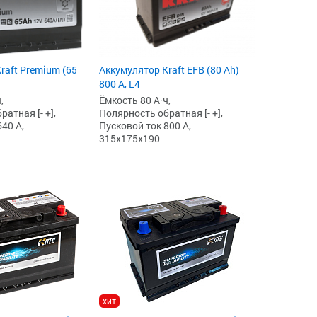
raft Premium (65
Аккумулятор Kraft EFB (80 Ah)
800 А, L4
,
Ёмкость 80 А·ч,
атная [- +],
Полярность обратная [- +],
40 А,
Пусковой ток 800 А,
315x175x190
хит