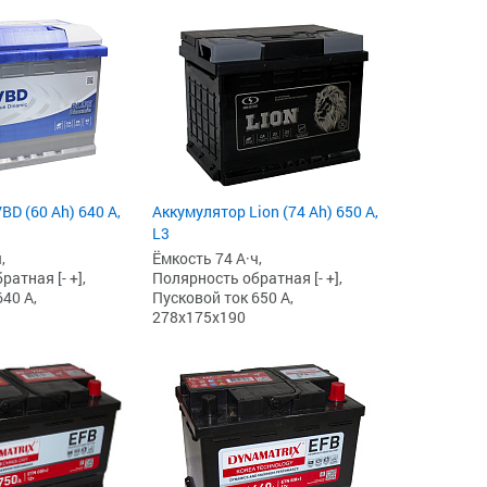
BD (60 Ah) 640 А,
Аккумулятор Lion (74 Ah) 650 А,
L3
,
Ёмкость 74 А·ч,
атная [- +],
Полярность обратная [- +],
40 А,
Пусковой ток 650 А,
278x175x190