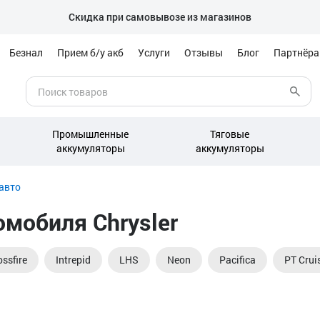
Скидка при самовывозе из магазинов
Безнал
Прием б/у акб
Услуги
Отзывы
Блог
Партнёр
Промышленные
Тяговые
аккумуляторы
аккумуляторы
авто
мобиля Chrysler
ossfire
Intrepid
LHS
Neon
Pacifica
PT Crui