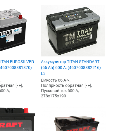
TITAN EUROSILVER
Аккумулятор TITAN STANDART
 (4607008881370)
(66 Ah) 600 А, (4607008882216)
L3
,
Ёмкость 66 А·ч,
атная [- +],
Полярность обратная [- +],
00 А,
Пусковой ток 600 А,
278x175x190