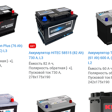
n Plus (76 Ah)
хит
C) L3
Аккумулятор HITEC 58515 (82 Ah)
Аккумулятор 
730 А, L3
(61 Ah) 600 А,
я [- +],
L2
Ёмкость 82 А·ч,
А,
Полярность обратная [- +],
Ёмкость 60 А·ч
Пусковой ток 730 А,
Полярность обр
278x175x190
Пусковой ток 6
242x175x190