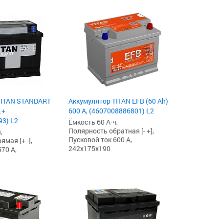
TITAN STANDART
Аккумулятор TITAN EFB (60 Ah)
L+
600 А, (4607008886801) L2
3) L2
Ёмкость 60 А·ч,
Полярность обратная [- +],
,
Пусковой ток 600 А,
мая [+ -],
242x175x190
70 А,