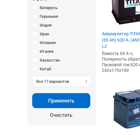
Беларусь
Германия
Индия
Аккумулятор TITA
Иран
(65 Ah) 620 А, (4
Испания
L2
Италия
Ёмкость 65 А·ч,
Полярность обратна
Казахстан
Пусковой ток 620 
Китай
242x175x190
Все
17
вариантов
Применить
Очистить