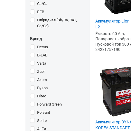
Ca/Ca
EFB
Гибридная (Sb/Ca, Ca+,
Аккумулятор Lion (
Ca/Se)
L2
Ёмкость 60 А·ч,
Бренд
Полярность обратна
Пусковой ток 500 
Decus
242x175x190
E-LAB
Varta
Zubr
Akom
Byzon
Hitec
Forward Green
Forvard
Solite
Аккумулятор DYN
KOREA STANDART (
ALFA