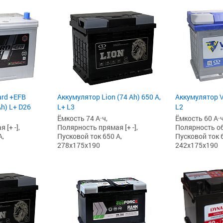
ard +EFB
Аккумулятор Lion (74 Ah) 650 А,
Аккумулятор V
Ah) L+ D26
L+ L3
L2
Ёмкость 74 А·ч,
Ёмкость 60 А·ч
[+ -],
Полярность прямая [+ -],
Полярность обр
А,
Пусковой ток 650 А,
Пусковой ток 6
278x175x190
242x175x190