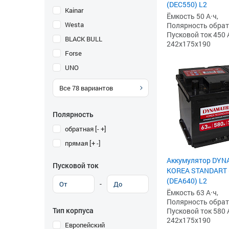
(DEC550) L2
Kainar
Ёмкость 50 А·ч,
Westa
Полярность обратна
Пусковой ток 450 
BLACK BULL
242x175x190
Forse
UNO
Все
78
вариантов
Полярность
обратная [- +]
прямая [+ -]
Аккумулятор DYN
Пусковой ток
KOREA STANDART (
(DEA640) L2
-
Ёмкость 63 А·ч,
Полярность обратна
Тип корпуса
Пусковой ток 580 
242x175x190
Европейский