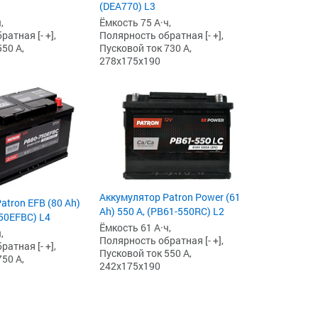
(DEA770) L3
,
Ёмкость 75 А·ч,
атная [- +],
Полярность обратная [- +],
50 А,
Пусковой ток 730 А,
278x175x190
Аккумулятор Patron Power (61
atron EFB (80 Ah)
Ah) 550 А, (PB61-550RC) L2
750EFBC) L4
Ёмкость 61 А·ч,
,
Полярность обратная [- +],
атная [- +],
Пусковой ток 550 А,
50 А,
242x175x190