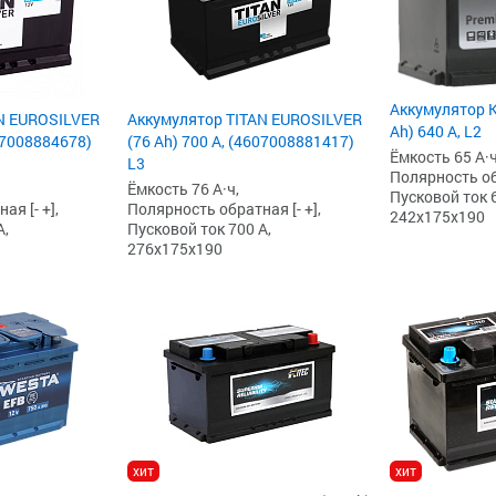
Аккумулятор K
N EUROSILVER
Аккумулятор TITAN EUROSILVER
Ah) 640 А, L2
607008884678)
(76 Ah) 700 А, (4607008881417)
Ёмкость 65 А·ч
L3
Полярность обр
Ёмкость 76 А·ч,
Пусковой ток 6
я [- +],
Полярность обратная [- +],
242x175x190
А,
Пусковой ток 700 А,
276x175x190
хит
хит