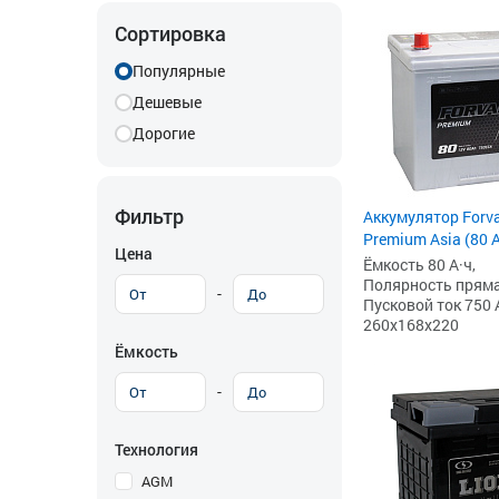
Сортировка
Популярные
Дешевые
Дорогие
Фильтр
Аккумулятор Forv
Premium Asia (80 
Цена
Ёмкость 80 А·ч,
Полярность прямая 
-
Пусковой ток 750 
260x168x220
Ёмкость
-
Технология
AGM