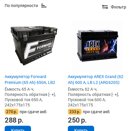
По популярности
Фильтр
Аккумулятор Forward
Аккумулятор AREX Grand (62
Premium (65 Ah) 650A, LB2
Ah) 600 А, LB L2 (ARG620S)
Ёмкость 65 А·ч,
Ёмкость 62 А·ч,
Полярность обратная [- +],
Полярность обратная [- +],
Пусковой ток 650 А,
Пусковой ток 600 А,
242x175x175
242x175x175
270
р.
при сдаче акб
233
р.
при сдаче акб
288
р.
250
р.
Купить
Купить