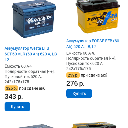
Аккумулятор FORSE EFB (60
Ah) 620 А, LB, L2
Аккумулятор Westa EFB
Ёмкость 60 А·ч,
6СТ-60 VLR (60 Ah) 620 А, LB
Полярность обратная [- +],
L2
Пусковой ток 620 А,
Ёмкость 60 А·ч,
242x175x175
Полярность обратная [- +],
259
р.
при сдаче акб
Пусковой ток 620 А,
276
р.
242x175x175
326
р.
при сдаче акб
Купить
343
р.
Купить