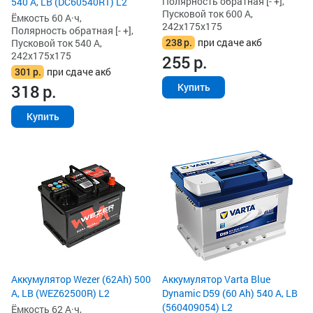
Полярность обратная [- +],
540 А, LB (DC60540R1) L2
Пусковой ток 600 А,
Ёмкость 60 А·ч,
242x175x175
Полярность обратная [- +],
238
р.
при сдаче акб
Пусковой ток 540 А,
242x175x175
255
р.
301
р.
при сдаче акб
318
р.
Купить
Купить
Аккумулятор Wezer (62Ah) 500
Аккумулятор Varta Blue
А, LB (WEZ62500R) L2
Dynamic D59 (60 Ah) 540 А, LB
(560409054) L2
Ёмкость 62 А·ч,