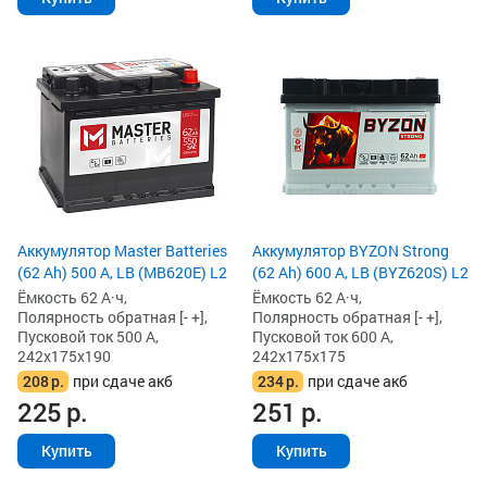
Аккумулятор Master Batteries
Аккумулятор BYZON Strong
(62 Ah) 500 А, LB (MB620E) L2
(62 Ah) 600 А, LB (BYZ620S) L2
Ёмкость 62 А·ч,
Ёмкость 62 А·ч,
Полярность обратная [- +],
Полярность обратная [- +],
Пусковой ток 500 А,
Пусковой ток 600 А,
242x175x190
242x175x175
208
р.
при сдаче акб
234
р.
при сдаче акб
225
р.
251
р.
Купить
Купить