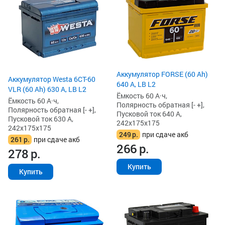
Аккумулятор FORSE (60 Ah)
Аккумулятор Westa 6СТ-60
640 А, LB L2
VLR (60 Ah) 630 А, LB L2
Ёмкость 60 А·ч,
Ёмкость 60 А·ч,
Полярность обратная [- +],
Полярность обратная [- +],
Пусковой ток 640 А,
Пусковой ток 630 А,
242x175x175
242x175x175
249
р.
при сдаче акб
261
р.
при сдаче акб
266
р.
278
р.
Купить
Купить