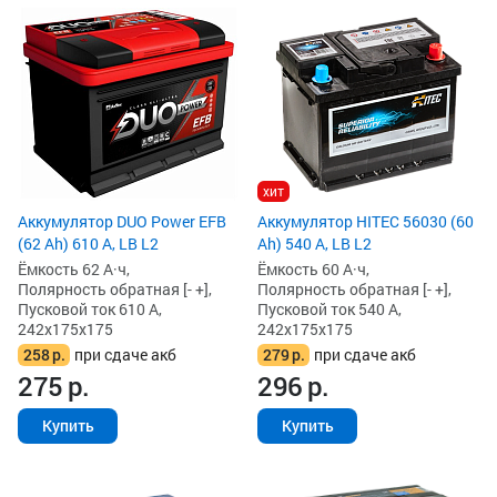
хит
Аккумулятор DUO Power EFB
Аккумулятор HITEC 56030 (60
(62 Ah) 610 А, LB L2
Ah) 540 А, LB L2
Ёмкость 62 А·ч,
Ёмкость 60 А·ч,
Полярность обратная [- +],
Полярность обратная [- +],
Пусковой ток 610 А,
Пусковой ток 540 А,
242x175x175
242x175x175
258
р.
при сдаче акб
279
р.
при сдаче акб
275
р.
296
р.
Купить
Купить