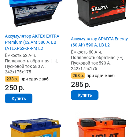
Аккумулятор AKTEX EXTRA
Аккумулятор SPARTA Energy
Premium (62 Ah) 580 А, LB
(60 Ah) 590 А, LB L2
(ATEXP62-3-R-n) L2
Ёмкость 60 А·ч,
Ёмкость 62 А·ч,
Полярность обратная [- +],
Полярность обратная [- +],
Пусковой ток 590 А,
Пусковой ток 580 А ,
242x175x175
242x175x175
268
р.
при сдаче акб
233
р.
при сдаче акб
285
р.
250
р.
Купить
Купить