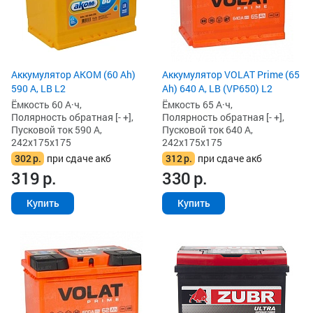
Аккумулятор AKOM (60 Ah)
Аккумулятор VOLAT Prime (65
590 А, LB L2
Ah) 640 А, LB (VP650) L2
Ёмкость 60 А·ч,
Ёмкость 65 А·ч,
Полярность обратная [- +],
Полярность обратная [- +],
Пусковой ток 590 А,
Пусковой ток 640 А,
242x175x175
242x175x175
302
р.
при сдаче акб
312
р.
при сдаче акб
319
р.
330
р.
Купить
Купить