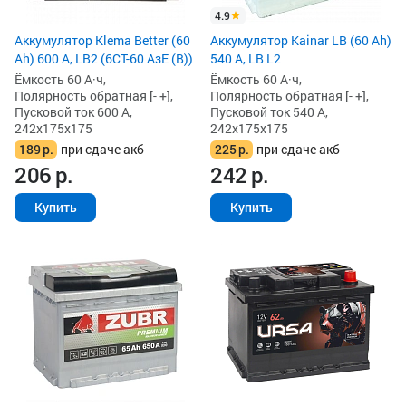
4.9
Аккумулятор Klema Better (60
Аккумулятор Kainar LB (60 Ah)
Ah) 600 А, LB2 (6CТ-60 АзЕ (B))
540 А, LB L2
Ёмкость 60 А·ч,
Ёмкость 60 А·ч,
Полярность обратная [- +],
Полярность обратная [- +],
Пусковой ток 600 А,
Пусковой ток 540 А,
242x175x175
242x175x175
189
р.
при сдаче акб
225
р.
при сдаче акб
206
р.
242
р.
Купить
Купить