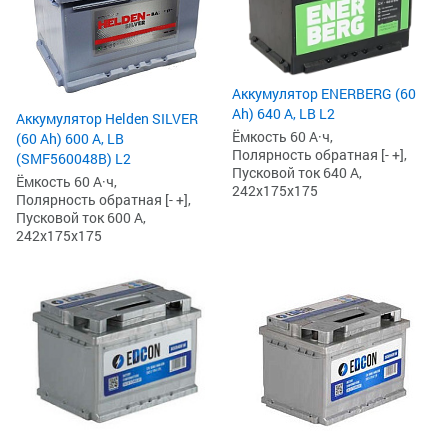
Аккумулятор ENERBERG (60
Ah) 640 А, LB L2
Аккумулятор Helden SILVER
Ёмкость 60 А·ч,
(60 Ah) 600 А, LB
Полярность обратная [- +],
(SMF560048B) L2
Пусковой ток 640 А,
Ёмкость 60 А·ч,
242x175x175
Полярность обратная [- +],
Пусковой ток 600 А,
242x175x175