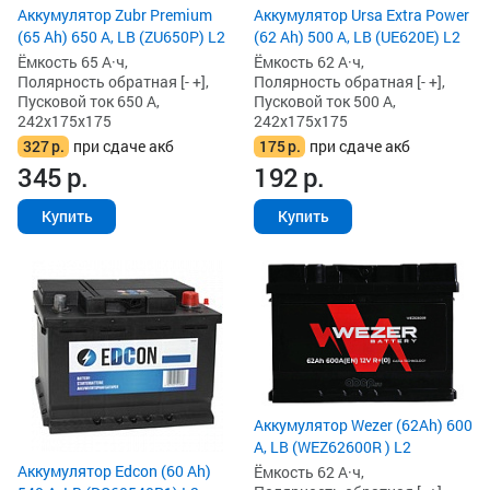
Аккумулятор Zubr Premium
Аккумулятор Ursa Extra Power
(65 Ah) 650 А, LB (ZU650P) L2
(62 Ah) 500 А, LB (UE620E) L2
Ёмкость 65 А·ч,
Ёмкость 62 А·ч,
Полярность обратная [- +],
Полярность обратная [- +],
Пусковой ток 650 А,
Пусковой ток 500 А,
242x175x175
242x175x175
327
р.
при сдаче акб
175
р.
при сдаче акб
345
р.
192
р.
Купить
Купить
Аккумулятор Wezer (62Ah) 600
А, LB (WEZ62600R ) L2
Аккумулятор Edcon (60 Ah)
Ёмкость 62 А·ч,