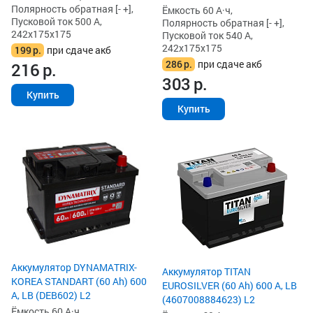
Полярность обратная [- +],
Ёмкость 60 А·ч,
Пусковой ток 500 А,
Полярность обратная [- +],
242x175x175
Пусковой ток 540 А,
242x175x175
199
р.
при сдаче акб
286
р.
при сдаче акб
216
р.
303
р.
Купить
Купить
Аккумулятор DYNAMATRIX-
Аккумулятор TITAN
KOREA STANDART (60 Ah) 600
EUROSILVER (60 Ah) 600 А, LB
А, LB (DEB602) L2
(4607008884623) L2
Ёмкость 60 А·ч,