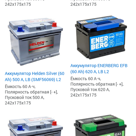
242x175x175
242x175x175
Аккумулятор ENERBERG EFB
(60 Ah) 620 А, LB L2
Аккумулятор Helden Silver (60
Ёмкость 60 А·ч,
Ah) 500 А, LB (SMF56069) L2
Полярность обратная [- +],
Ёмкость 60 А·ч,
Пусковой ток 620 А,
Полярность обратная [- +],
242x175x175
Пусковой ток 500 А,
242x175x175