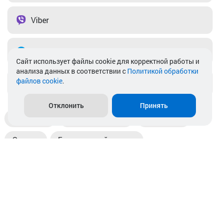
Viber
Telegram
Cайт использует файлы cookie для корректной работы и
анализа данных в соответствии с
Политикой обработки
файлов cookie
.
info@akkamulik.by
Отклонить
Принять
Доставка
Пункты выдачи
Магазины
Оплата
Безналичный расчет
Прием б/у акб
Информация
Отзывы
Контакты
© 2026. ООО «Аккамулик». 220056, Беларусь, г. Минск,