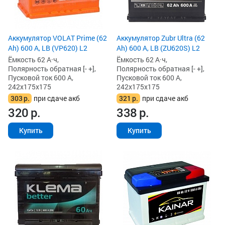
Аккумулятор VOLAT Prime (62
Аккумулятор Zubr Ultra (62
Ah) 600 А, LB (VP620) L2
Ah) 600 А, LB (ZU620S) L2
Ёмкость 62 А·ч,
Ёмкость 62 А·ч,
Полярность обратная [- +],
Полярность обратная [- +],
Пусковой ток 600 А,
Пусковой ток 600 А,
242x175x175
242x175x175
303
р.
при сдаче акб
321
р.
при сдаче акб
320
р.
338
р.
Купить
Купить