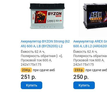
Аккумулятор BYZON Strong (62
Аккумулятор AREX Gr
Ah) 600 А, LB (BYZ620S) L2
600 А, LB L2 (ARG620
Ёмкость 62 А·ч,
Ёмкость 62 А·ч,
Полярность обратная [- +],
Полярность обратная 
Пусковой ток 600 А,
Пусковой ток 600 А,
242x175x175
242x175x175
234
р.
при сдаче акб
233
р.
при сдаче ак
251
р.
250
р.
Купить
Купить