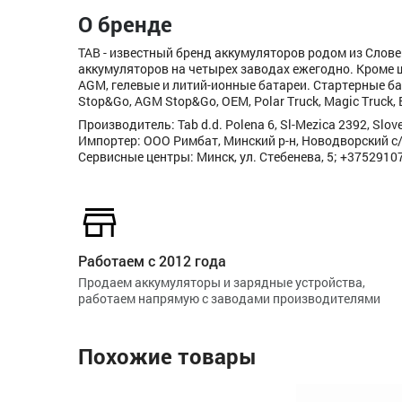
О бренде
TAB - известный бренд аккумуляторов родом из Слов
аккумуляторов на четырех заводах ежегодно. Кроме 
AGM, гелевые и литий-ионные батареи. Стартерные бат
Stop&Go, AGM Stop&Go, OEM, Polar Truck, Magic Truck, 
Производитель: Tab d.d. Polena 6, Sl-Mezica 2392, Slove
Импортер: ООО Римбат, Минский р-н, Новодворский с/с
Сервисные центры: Минск, ул. Стебенева, 5; +3752910
Работаем с 2012 года
Продаем аккумуляторы и зарядные устройства,
работаем напрямую с заводами производителями
Похожие товары