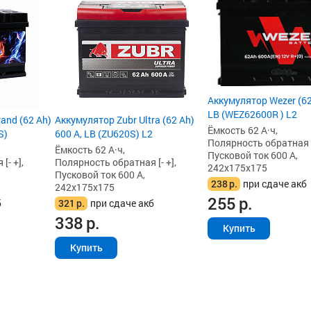
Аккумулятор Wezer (62
LB (WEZ62600R ) L2
and (62 Ah)
Аккумулятор Zubr Ultra (62 Ah)
Ёмкость 62 А·ч,
S)
600 А, LB (ZU620S) L2
Полярность обратная [-
Ёмкость 62 А·ч,
Пусковой ток 600 А,
[- +],
Полярность обратная [- +],
242x175x175
Пусковой ток 600 А,
238
р.
при сдаче акб
242x175x175
255
р.
б
321
р.
при сдаче акб
338
р.
Купить
Купить