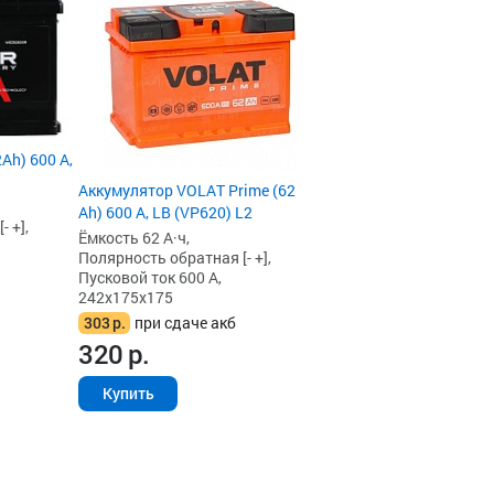
Ah) 600 А,
Аккумулятор VOLAT Prime (62
Ah) 600 А, LB (VP620) L2
 +],
Ёмкость 62 А·ч,
Полярность обратная [- +],
Пусковой ток 600 А,
242x175x175
303
р.
при сдаче акб
320
р.
Купить