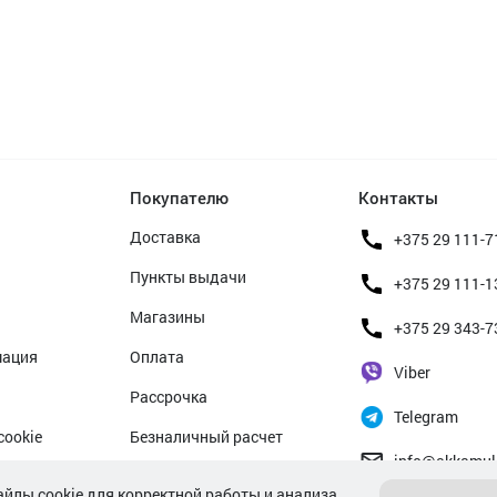
Покупателю
Контакты
Доставка
+375 29 111-7
Пункты выдачи
+375 29 111-1
Магазины
+375 29 343-7
мация
Оплата
Viber
Рассрочка
Telegram
cookie
Безналичный расчет
info@akkamul
альных данных
Прием б/у аккумуляторов
айлы cookie для корректной работы и анализа