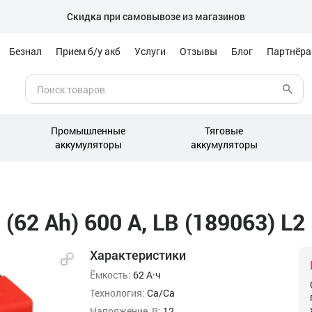
Скидка при самовывозе из магазинов
Безнал
Прием б/у акб
Услуги
Отзывы
Блог
Партнёр
Промышленные
Тяговые
аккумуляторы
аккумуляторы
62 Ah) 600 А, LB (189063) L2
Характеристики
Ёмкость:
62 А·ч
Технология:
Ca/Ca
Напряжение, В:
12