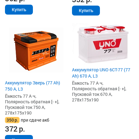
Купить
Купить
Аккумулятор UNO 6СТ-77 (77
Ah) 670 А, L3
Аккумулятор Зверь (77 Ah)
Ёмкость 77 А·ч,
Полярность обратная [- +],
750 А, L3
Пусковой ток 670 А,
Ёмкость 77 А·ч,
278x175x190
Полярность обратная [- +],
Пусковой ток 750 А,
278x175x190
350
р.
при сдаче акб
372
р.