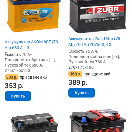
Аккумулятор Zubr Ultra (75
Аккумулятор AKOM 6СТ (70
Ah) 760 А, (ZU750S) L3
Ah) 680 А, L3
Ёмкость 75 А·ч,
Ёмкость 70 А·ч,
Полярность обратная [- +],
Полярность обратная [- +],
Пусковой ток 760 А,
Пусковой ток 680 А,
278x175x190
278x175x190
368
р.
при сдаче акб
333
р.
при сдаче акб
389
р.
353
р.
Купить
Купить