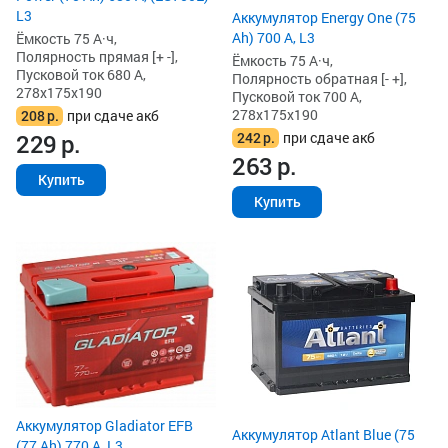
L3
Аккумулятор Energy One (75
Ah) 700 А, L3
Ёмкость 75 А·ч,
Полярность прямая [+ -],
Ёмкость 75 А·ч,
Пусковой ток 680 А,
Полярность обратная [- +],
278x175x190
Пусковой ток 700 А,
278x175x190
208
р.
при сдаче акб
242
р.
при сдаче акб
229
р.
263
р.
Купить
Купить
Аккумулятор Gladiator EFB
Аккумулятор Atlant Blue (75
(77 Ah) 770 А, L3