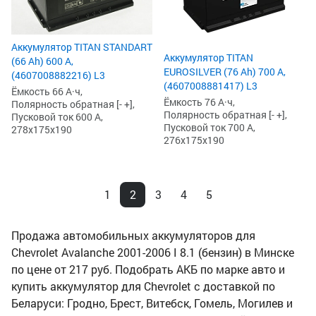
Аккумулятор TITAN STANDART
Аккумулятор TITAN
(66 Ah) 600 А,
EUROSILVER (76 Ah) 700 А,
(4607008882216) L3
(4607008881417) L3
Ёмкость 66 А·ч,
Ёмкость 76 А·ч,
Полярность обратная [- +],
Полярность обратная [- +],
Пусковой ток 600 А,
Пусковой ток 700 А,
278x175x190
276x175x190
1
2
3
4
5
Продажа автомобильных аккумуляторов для
Chevrolet Avalanche 2001-2006 I 8.1 (бензин) в Минске
по цене от 217 руб. Подобрать АКБ по марке авто и
купить аккумулятор для Chevrolet с доставкой по
Беларуси: Гродно, Брест, Витебск, Гомель, Могилев и