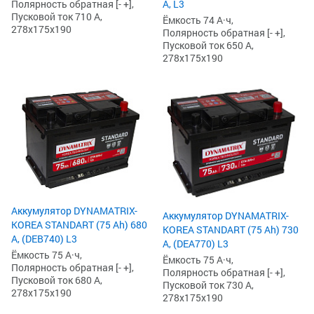
А, L3
Полярность обратная [- +],
Пусковой ток 710 А,
Ёмкость 74 А·ч,
278x175x190
Полярность обратная [- +],
Пусковой ток 650 А,
278x175x190
Аккумулятор DYNAMATRIX-
Аккумулятор DYNAMATRIX-
KOREA STANDART (75 Ah) 680
KOREA STANDART (75 Ah) 730
А, (DEB740) L3
А, (DEA770) L3
Ёмкость 75 А·ч,
Ёмкость 75 А·ч,
Полярность обратная [- +],
Полярность обратная [- +],
Пусковой ток 680 А,
Пусковой ток 730 А,
278x175x190
278x175x190