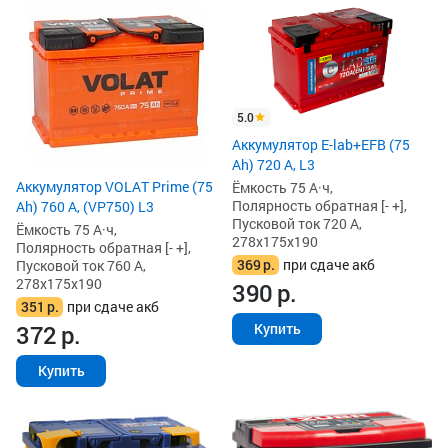
5.0
Аккумулятор E-lab+EFB (75
Ah) 720 А, L3
Аккумулятор VOLAT Prime (75
Ёмкость 75 А·ч,
Полярность обратная [- +],
Ah) 760 А, (VP750) L3
Пусковой ток 720 А,
Ёмкость 75 А·ч,
278x175x190
Полярность обратная [- +],
369
р.
при сдаче акб
Пусковой ток 760 А,
278x175x190
390
р.
351
р.
при сдаче акб
Купить
372
р.
Купить