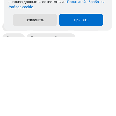
анализа данных в соответствии с
Политикой обработки
файлов cookie
.
info@akkamulik.by
Отклонить
Принять
Доставка
Пункты выдачи
Магазины
Оплата
Безналичный расчет
Прием б/у акб
Информация
Отзывы
Контакты
© 2026. ООО «Аккамулик». 220056, Беларусь, г. Минск,
пр. Независимости, д.199.
УНП 192748524. Зарегистрирован в торговом реестре
№ 369712 от 01.03.2017