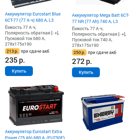
Аккумулятор Eurostart Blue
Аккумулятор Mega Batt 6CT-
6CT-77 (77 А·ч) 680 А, L3
77 NR (77 Ah) 740 А, L3
Ёмкость 77 А·ч,
Ёмкость 77 А·ч,
Полярность обратная [- +],
Полярность обратная [- +],
Пусковой ток 680 А,
Пусковой ток 740 А,
278x175x190
278x175x190
213
р.
при сдаче акб
250
р.
при сдаче акб
235
р.
272
р.
Купить
Купить
Аккумулятор Eurostart Extra
Power (75 Ah) 680 А, (EU750E)