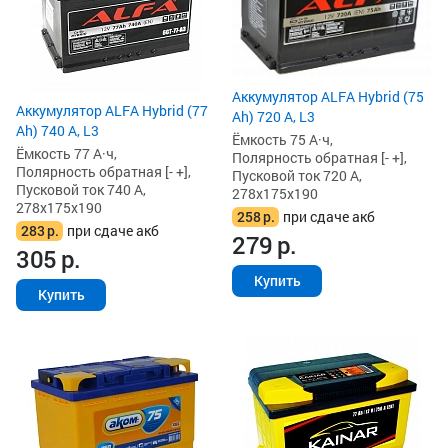
Аккумулятор ALFA Hybrid (75
Аккумулятор ALFA Hybrid (77
Ah) 720 А, L3
Ah) 740 А, L3
Ёмкость 75 А·ч,
Ёмкость 77 А·ч,
Полярность обратная [- +],
Полярность обратная [- +],
Пусковой ток 720 А,
Пусковой ток 740 А,
278x175x190
278x175x190
258
р.
при сдаче акб
283
р.
при сдаче акб
279
р.
305
р.
Купить
Купить