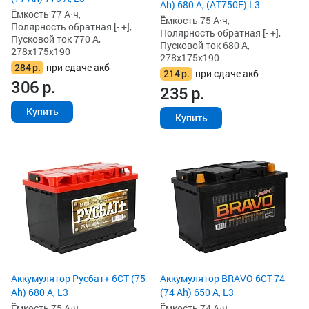
Ah) 680 А, (AT750E) L3
Ёмкость 77 А·ч,
Ёмкость 75 А·ч,
Полярность обратная [- +],
Полярность обратная [- +],
Пусковой ток 770 А,
Пусковой ток 680 А,
278x175x190
278x175x190
284
р.
при сдаче акб
214
р.
при сдаче акб
306
р.
235
р.
Купить
Купить
Аккумулятор Русбат+ 6СТ (75
Аккумулятор BRAVO 6CT-74
Ah) 680 А, L3
(74 Ah) 650 А, L3
Ёмкость 75 А·ч,
Ёмкость 74 А·ч,