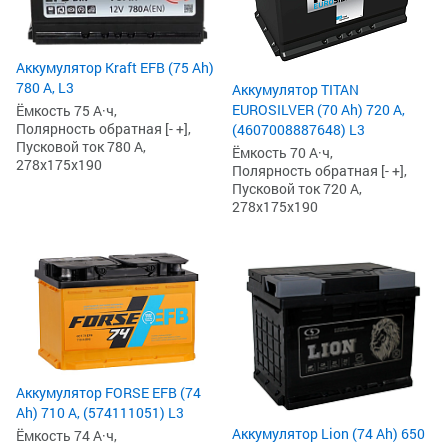
Аккумулятор Kraft EFB (75 Ah)
780 А, L3
Аккумулятор TITAN
EUROSILVER (70 Ah) 720 А,
Ёмкость 75 А·ч,
Полярность обратная [- +],
(4607008887648) L3
Пусковой ток 780 А,
Ёмкость 70 А·ч,
278x175x190
Полярность обратная [- +],
Пусковой ток 720 А,
278x175x190
Аккумулятор FORSE EFB (74
Ah) 710 А, (574111051) L3
Аккумулятор Lion (74 Ah) 650
Ёмкость 74 А·ч,