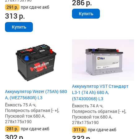
286
р.
291
р.
при сдаче акб
Купить
313
р.
Купить
Аккумулятор VST Стандарт
Аккумулятор Wezer (75Ah) 680
L3-1 (74 Ah) 680 А,
А, (WEZ75680R) L3
(574300068) L3
Ёмкость 75 А·ч,
Ёмкость 74 А·ч,
Полярность обратная [- +],
Полярность обратная [- +],
Пусковой ток 680 А,
Пусковой ток 680 А,
278x175x190
278x175x190
281
р.
при сдаче акб
311
р.
при сдаче акб
302
р.
332
р.