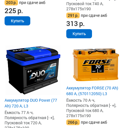
203
р.
при сдаче акб
Пусковой ток 740 А,
278x175x190
225
р.
291
р.
при сдаче акб
Купить
313
р.
Купить
Аккумулятор FORSE (70 Ah)
680 А, (570112050) L3
Аккумулятор DUO Power (77
Ёмкость 70 А·ч,
Полярность обратная [- +],
Ah) 720 А, L3
Пусковой ток 680 А,
Ёмкость 77 А·ч,
278x175x190
Полярность обратная [- +],
266
р.
при сдаче акб
Пусковой ток 720 А,
278x175x190