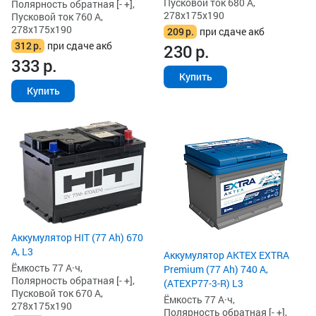
Пусковой ток 680 А,
Полярность обратная [- +],
278x175x190
Пусковой ток 760 А,
278x175x190
209
р.
при сдаче акб
312
р.
при сдаче акб
230
р.
333
р.
Купить
Купить
Аккумулятор HIT (77 Ah) 670
А, L3
Аккумулятор AKTEX EXTRA
Ёмкость 77 А·ч,
Premium (77 Ah) 740 А,
Полярность обратная [- +],
(ATEXP77-3-R) L3
Пусковой ток 670 А,
Ёмкость 77 А·ч,
278x175x190
Полярность обратная [- +],