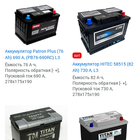
Аккумулятор Patron Plus (76
хит
Ah) 690 А, (PB76-690RC) L3
Аккумулятор HITEC 58515 (82
Ёмкость 76 А·ч,
Полярность обратная [- +],
Ah) 730 А, L3
Пусковой ток 690 А,
Ёмкость 82 А·ч,
278x175x190
Полярность обратная [- +],
Пусковой ток 730 А,
278x175x190