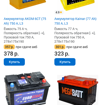
4.9
Аккумулятор AKOM 6СТ (75
Аккумулятор Kainar (77 Ah)
Ah) 750 А, L3
750 А, L3
Ёмкость 75 А·ч,
Ёмкость 77 А·ч,
Полярность обратная [- +],
Полярность обратная [- +],
Пусковой ток 750 А,
Пусковой ток 750 А,
278x175x190
278x175x190
357
р.
при сдаче акб
301
р.
при сдаче акб
378
р.
323
р.
Купить
Купить