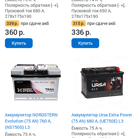
Полярность обратная [- +],
Полярность обратная [- +],
Пусковой ток 680 А,
Пусковой ток 650 А,
278x175x190
278x175x190
339
р.
при сдаче акб
315
р.
при сдаче акб
360
р.
336
р.
Купить
Купить
Аккумулятор NORDSTERN
Аккумулятор Ursa Extra Power
Evolution (75 Ah) 760 А,
(75 Ah) 680 А, (UE750E) L3
(NS750S) L3
Ёмкость 75 А·ч,
Полярность обратная [- +],
Ёмкость 75 А·ч,