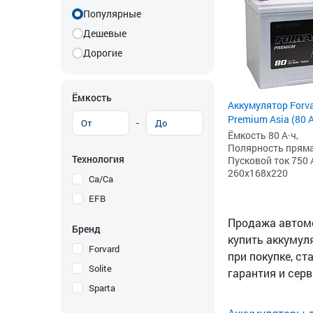
Популярные
Дешевые
Дорогие
Ёмкость
Аккумулятор Forv
Premium Asia (80 
-
Ёмкость 80 А·ч,
Полярность прямая 
Технология
Пусковой ток 750 
260x168x220
Ca/Ca
EFB
Продажа автомо
Бренд
купить аккумуля
Forvard
при покупке, ст
Solite
гарантия и сер
Sparta