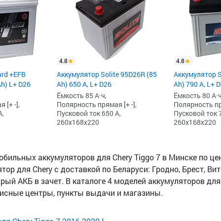
4.8
4.8
ard +EFB
Аккумулятор Solite 95D26R (85
Аккумулятор S
Ah) L+ D26
Ah) 650 А, L+ D26
Ah) 790 А, L+ 
Ёмкость 85 А·ч,
Ёмкость 80 А·ч
[+ -],
Полярность прямая [+ -],
Полярность пря
А,
Пусковой ток 650 А,
Пусковой ток 7
260x168x220
260x168x220
бильных аккумуляторов для Chery Tiggo 7 в Минске по цене
тор для Chery с доставкой по Беларуси: Гродно, Брест, Вит
арый АКБ в зачет. В каталоге 4 моделей аккумуляторов дл
висные центры, пункты выдачи и магазины.