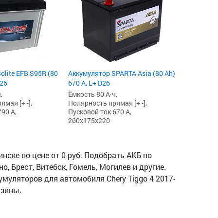
olite EFB S95R (80
Аккумулятор SPARTA Asia (80 Ah)
D26
670 А, L+ D26
,
Ёмкость 80 А·ч,
мая [+ -],
Полярность прямая [+ -],
90 А,
Пусковой ток 670 А,
260x175x220
нске по цене от 0 руб. Подобрать АКБ по
о, Брест, Витебск, Гомель, Могилев и другие.
кумуляторов для автомобиля Chery Tiggo 4 2017-
азины.