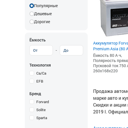
Популярные
Дешевые
Дорогие
Ёмкость
Аккумулятор Forv
Premium Asia (80 
-
Ёмкость 80 А·ч,
Полярность прямая 
Технология
Пусковой ток 750 
260x168x220
Ca/Ca
EFB
Продажа автомоб
Бренд
марке авто и ку
Forvard
Скидки и акции 
Solite
2019 I. Официа
Sparta