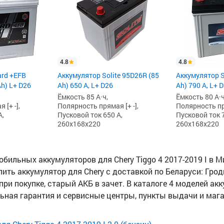
4.8
4.8
ard +EFB
Аккумулятор Solite 95D26R (85
Аккумулятор S
Ah) L+ D26
Ah) 650 А, L+ D26
Ah) 790 А, L+ 
Ёмкость 85 А·ч,
Ёмкость 80 А·ч
[+ -],
Полярность прямая [+ -],
Полярность пря
А,
Пусковой ток 650 А,
Пусковой ток 7
260x168x220
260x168x220
ильных аккумуляторов для Chery Tiggo 4 2017-2019 I в Ми
пить аккумулятор для Chery с доставкой по Беларуси: Гродн
при покупке, старый АКБ в зачет. В каталоге 4 моделей ак
льная гарантия и сервисные центры, пункты выдачи и маг