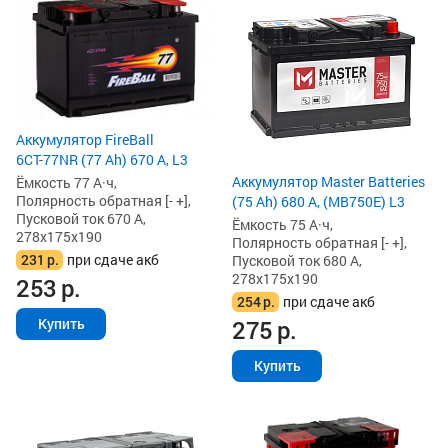
Аккумулятор FireBall
6СТ-77NR (77 Ah) 670 А, L3
Аккумулятор Master Batteries
Ёмкость 77 А·ч,
Полярность обратная [- +],
(75 Ah) 680 А, (MB750E) L3
Пусковой ток 670 А,
Ёмкость 75 А·ч,
278x175x190
Полярность обратная [- +],
231
р.
при сдаче акб
Пусковой ток 680 А,
278x175x190
253
р.
254
р.
при сдаче акб
275
р.
Купить
Купить