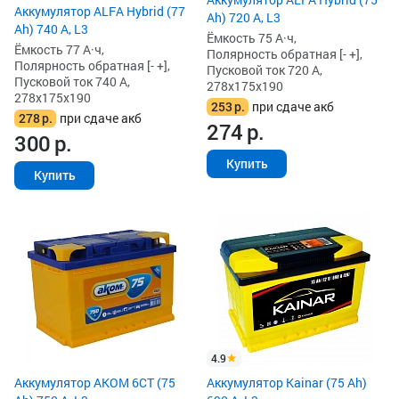
Аккумулятор ALFA Hybrid (77
Ah) 720 А, L3
Ah) 740 А, L3
Ёмкость 75 А·ч,
Ёмкость 77 А·ч,
Полярность обратная [- +],
Полярность обратная [- +],
Пусковой ток 720 А,
Пусковой ток 740 А,
278x175x190
278x175x190
253
р.
при сдаче акб
278
р.
при сдаче акб
274
р.
300
р.
Купить
Купить
4.9
Аккумулятор AKOM 6СТ (75
Аккумулятор Kainar (75 Ah)