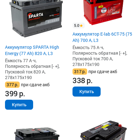
5.0
Аккумулятор E-lab 6СТ-75 (75
Ah) 700 А, L3
Аккумулятор SPARTA High
Ёмкость 75 А·ч,
Полярность обратная [- +],
Energy (77 Ah) 820 А, L3
Пусковой ток 700 А,
Ёмкость 77 А·ч,
278x175x190
Полярность обратная [- +],
317
р.
при сдаче акб
Пусковой ток 820 А,
278x175x190
338
р.
377
р.
при сдаче акб
399
р.
Купить
Купить