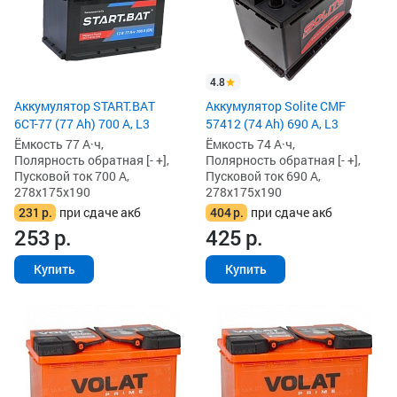
4.8
Аккумулятор START.BAT
Аккумулятор Solite CMF
6СТ-77 (77 Ah) 700 А, L3
57412 (74 Ah) 690 А, L3
Ёмкость 77 А·ч,
Ёмкость 74 А·ч,
Полярность обратная [- +],
Полярность обратная [- +],
Пусковой ток 700 А,
Пусковой ток 690 А,
278x175x190
278x175x190
231
р.
при сдаче акб
404
р.
при сдаче акб
253
р.
425
р.
Купить
Купить