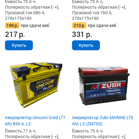
Ёмкость 75 А·ч,
Ёмкость 75 А·ч,
Полярность обратная [- +],
Полярность обратная [- +],
Пусковой ток 680 А,
Пусковой ток 760 А,
278x175x190
278x175x190
196
р.
при сдаче акб
310
р.
при сдаче акб
217
р.
331
р.
Купить
Купить
Аккумулятор Unicorn Gold (77
Аккумулятор Zubr MARINE (75
Ah) 850 А, L3
Ah) L3 (ZM750)
Ёмкость 77 А·ч,
Ёмкость 75 А·ч,
Полярность обратная [- +],
Полярность обратная [- +],