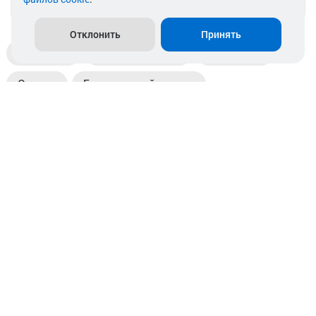
info@akkamulik.by
Отклонить
Принять
Доставка
Пункты выдачи
Магазины
Оплата
Безналичный расчет
Прием б/у акб
Информация
Отзывы
Контакты
© 2026. ООО «Аккамулик». 220056, Беларусь, г. Минск,
пр. Независимости, д.199.
УНП 192748524. Зарегистрирован в торговом реестре
№ 369712 от 01.03.2017