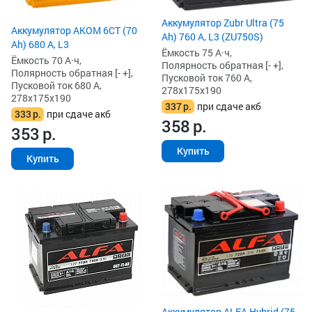
Аккумулятор Zubr Ultra (75
Аккумулятор AKOM 6СТ (70
Ah) 760 А, L3 (ZU750S)
Ah) 680 А, L3
Ёмкость 75 А·ч,
Ёмкость 70 А·ч,
Полярность обратная [- +],
Полярность обратная [- +],
Пусковой ток 760 А,
Пусковой ток 680 А,
278x175x190
278x175x190
337
р.
при сдаче акб
333
р.
при сдаче акб
358
р.
353
р.
Купить
Купить
Аккумулятор ALFA Hybrid (75