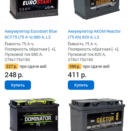
Аккумулятор Eurostart Blue
Аккумулятор AKOM Reactor
6CT-75 (75 А·ч) 680 А, L3
(75 Ah) 820 А, L3
Ёмкость 75 А·ч,
Ёмкость 75 А·ч,
Полярность обратная [- +],
Полярность обратная [- +],
Пусковой ток 680 А,
Пусковой ток 820 А,
278x175x190
278x175x190
227
р.
при сдаче акб
390
р.
при сдаче акб
248
р.
411
р.
Купить
Купить