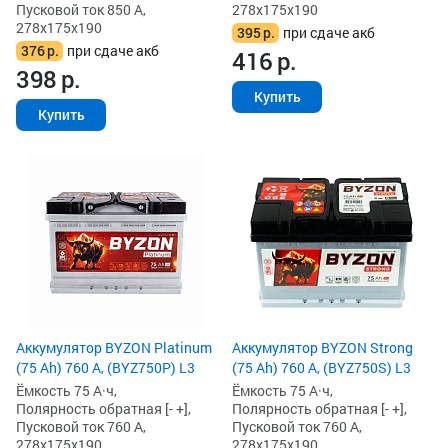
Пусковой ток 850 А,
278x175x190
278x175x190
395
р.
при сдаче акб
376
р.
при сдаче акб
416
р.
398
р.
Купить
Купить
Аккумулятор BYZON Platinum
Аккумулятор BYZON Strong
(75 Ah) 760 А, (BYZ750P) L3
(75 Ah) 760 А, (BYZ750S) L3
Ёмкость 75 А·ч,
Ёмкость 75 А·ч,
Полярность обратная [- +],
Полярность обратная [- +],
Пусковой ток 760 А,
Пусковой ток 760 А,
278x175x190
278x175x190