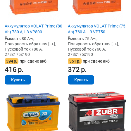
Аккумулятор VOLAT Prime (80
Аккумулятор VOLAT Prime (75
Ah) 780 А, L3 VP800
Ah) 760 А, L3 VP750
Ёмкость 80 А·ч,
Ёмкость 75 А·ч,
Полярность обратная [- +],
Полярность обратная [- +],
Пусковой ток 780 А,
Пусковой ток 760 А,
278x175x190
278x175x190
394
р.
при сдаче акб
351
р.
при сдаче акб
416
р.
372
р.
Купить
Купить