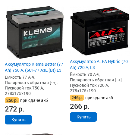
Аккумулятор ALFA Hybrid (70
Аккумулятор Klema Better (77
Ah) 720 А, L3
Ah) 750 А, (6СТ-77 АзЕ (B)) L3
Ёмкость 70 А·ч,
Ёмкость 77 А·ч,
Полярность обратная [- +],
Полярность обратная [- +],
Пусковой ток 720 А,
Пусковой ток 750 А,
278x175x190
278x175x190
246
р.
при сдаче акб
250
р.
при сдаче акб
266
р.
272
р.
Купить
Купить