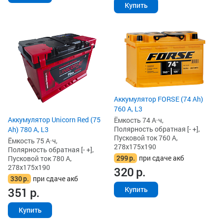
Купить
Аккумулятор FORSE (74 Ah)
760 А, L3
Аккумулятор Unicorn Red (75
Ёмкость 74 А·ч,
Полярность обратная [- +],
Ah) 780 А, L3
Пусковой ток 760 А,
Ёмкость 75 А·ч,
278x175x190
Полярность обратная [- +],
299
р.
при сдаче акб
Пусковой ток 780 А,
278x175x190
320
р.
330
р.
при сдаче акб
Купить
351
р.
Купить