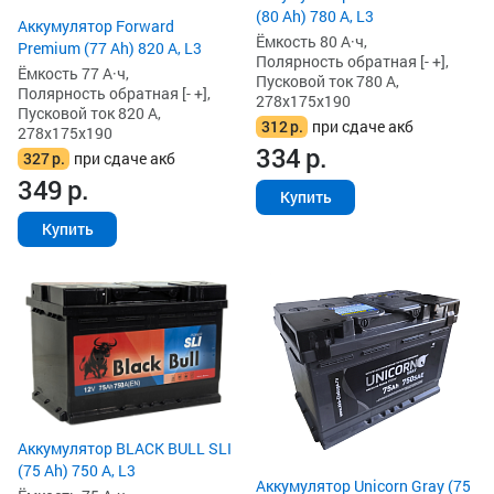
(80 Ah) 780 А, L3
Аккумулятор Forward
Ёмкость 80 А·ч,
Premium (77 Ah) 820 А, L3
Полярность обратная [- +],
Ёмкость 77 А·ч,
Пусковой ток 780 А,
Полярность обратная [- +],
278x175x190
Пусковой ток 820 А,
312
р.
при сдаче акб
278x175x190
334
р.
327
р.
при сдаче акб
349
р.
Купить
Купить
Аккумулятор BLACK BULL SLI
(75 Ah) 750 А, L3
Аккумулятор Unicorn Gray (75