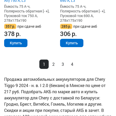
Ah) 750 А, L3
690 А, L3
Ёмкость 75 А·ч,
Ёмкость 75 А·ч,
Полярность обратная [- +],
Полярность обратная [- +],
Пусковой ток 750 А,
Пусковой ток 690 А,
278x175x190
278x175x190
357
р.
при сдаче акб
285
р.
при сдаче акб
378
р.
306
р.
Купить
Купить
1
2
3
4
Продажа автомобильных аккумуляторов для Chery
Tiggo 9 2024 - н. в. I 2.0 (бензин) в Минске по цене от
217 руб. Подобрать АКБ по марке авто и купить
аккумулятор для Chery с доставкой по Беларуси:
Гродно, Брест, Витебск, Гомель, Могилев и другие.
Скидки и акции при покупке, старый АКБ в зачет. В