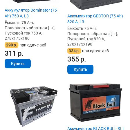
Аккумулятор Dominator (75
Ah) 750 А, L3
Аккумулятор GECTOR (75 Ah)
820 А, L3
Ёмкость 75 А·ч,
Полярность обратная [- +],
Ёмкость 75 А·ч,
Пусковой ток 750 А,
Полярность обратная [- +],
278x175x190
Пусковой ток 820 А,
278x175x190
290
р.
при сдаче акб
334
р.
при сдаче акб
311
р.
355
р.
Купить
Купить
Аккумулятор BLACK BULL SLI