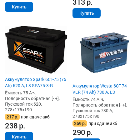
313
р.
Купить
Купить
Аккумулятор Spark 6СТ-75 (75
Ah) 620 А, L3 SPA75-3-R
Аккумулятор Westa 6СТ-74
VLR (74 Ah) 730 А, L3
Ёмкость 75 А·ч,
Полярность обратная [- +],
Ёмкость 74 А·ч,
Пусковой ток 620,
Полярность обратная [- +],
278x175x190
Пусковой ток 730 А,
278x175x190
217
р.
при сдаче акб
269
р.
при сдаче акб
238
р.
290
р.
Купить