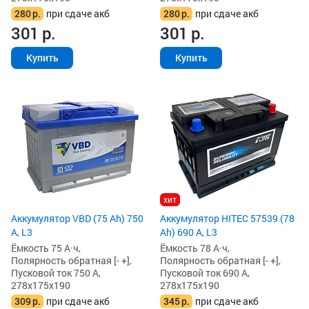
280
р.
при сдаче акб
280
р.
при сдаче акб
301
р.
301
р.
Купить
Купить
хит
Аккумулятор VBD (75 Ah) 750
Аккумулятор HITEC 57539 (78
А, L3
Ah) 690 А, L3
Ёмкость 75 А·ч,
Ёмкость 78 А·ч,
Полярность обратная [- +],
Полярность обратная [- +],
Пусковой ток 750 А,
Пусковой ток 690 А,
278x175x190
278x175x190
309
р.
при сдаче акб
345
р.
при сдаче акб