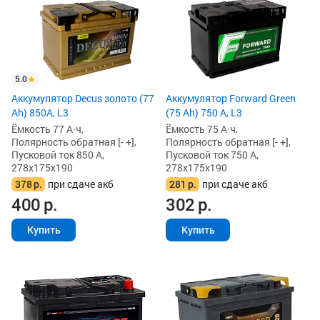
5.0
Аккумулятор Decus золото (77
Аккумулятор Forward Green
Ah) 850А, L3
(75 Ah) 750 А, L3
Ёмкость 77 А·ч,
Ёмкость 75 А·ч,
Полярность обратная [- +],
Полярность обратная [- +],
Пусковой ток 850 А,
Пусковой ток 750 А,
278x175x190
278x175x190
378
р.
при сдаче акб
281
р.
при сдаче акб
400
р.
302
р.
Купить
Купить