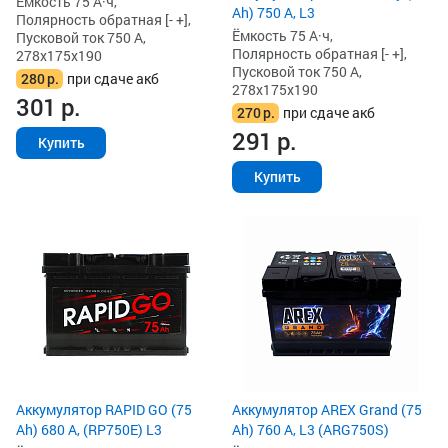
Ёмкость 75 А·ч,
Ah) 750 А, L3
Полярность обратная [- +],
Ёмкость 75 А·ч,
Пусковой ток 750 А,
Полярность обратная [- +],
278x175x190
Пусковой ток 750 А,
280
р.
при сдаче акб
278x175x190
301
р.
270
р.
при сдаче акб
291
р.
Купить
Купить
Аккумулятор RAPID GO (75
Аккумулятор AREX Grand (75
Ah) 680 А, (RP750E) L3
Ah) 760 А, L3 (ARG750S)