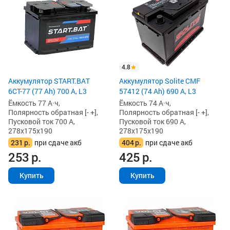
4.8
Аккумулятор START.BAT
Аккумулятор Solite CMF
6СТ-77 (77 Ah) 700 А, L3
57412 (74 Ah) 690 А, L3
Ёмкость 77 А·ч,
Ёмкость 74 А·ч,
Полярность обратная [- +],
Полярность обратная [- +],
Пусковой ток 700 А,
Пусковой ток 690 А,
278x175x190
278x175x190
231
р.
при сдаче акб
404
р.
при сдаче акб
253
р.
425
р.
Купить
Купить