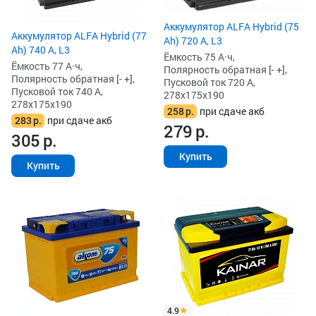
Аккумулятор ALFA Hybrid (75
Аккумулятор ALFA Hybrid (77
Ah) 720 А, L3
Ah) 740 А, L3
Ёмкость 75 А·ч,
Ёмкость 77 А·ч,
Полярность обратная [- +],
Полярность обратная [- +],
Пусковой ток 720 А,
Пусковой ток 740 А,
278x175x190
278x175x190
258
р.
при сдаче акб
283
р.
при сдаче акб
279
р.
305
р.
Купить
Купить
4.9