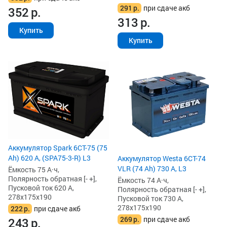
291
р.
при сдаче акб
352
р.
313
р.
Купить
Купить
Аккумулятор Spark 6СТ-75 (75
Ah) 620 А, (SPA75-3-R) L3
Аккумулятор Westa 6СТ-74
VLR (74 Ah) 730 А, L3
Ёмкость 75 А·ч,
Полярность обратная [- +],
Ёмкость 74 А·ч,
Пусковой ток 620 А,
Полярность обратная [- +],
278x175x190
Пусковой ток 730 А,
278x175x190
222
р.
при сдаче акб
269
р.
при сдаче акб
243
р.