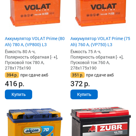
Аккумулятор VOLAT Prime (80
Аккумулятор VOLAT Prime (75
Ah) 780 А, (VP800) L3
Ah) 760 А, (VP750) L3
Ёмкость 80 А·ч,
Ёмкость 75 А·ч,
Полярность обратная [- +],
Полярность обратная [- +],
Пусковой ток 780 А,
Пусковой ток 760 А,
278x175x190
278x175x190
394
р.
при сдаче акб
351
р.
при сдаче акб
416
р.
372
р.
Купить
Купить