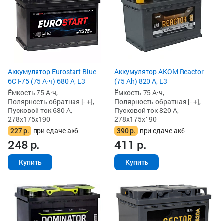
Аккумулятор Eurostart Blue
Аккумулятор AKOM Reactor
6CT-75 (75 А·ч) 680 А, L3
(75 Ah) 820 А, L3
Ёмкость 75 А·ч,
Ёмкость 75 А·ч,
Полярность обратная [- +],
Полярность обратная [- +],
Пусковой ток 680 А,
Пусковой ток 820 А,
278x175x190
278x175x190
227
р.
при сдаче акб
390
р.
при сдаче акб
248
р.
411
р.
Купить
Купить