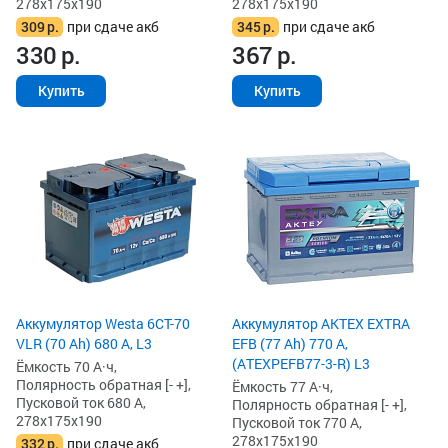
278x175x190
278x175x190
309
р.
при сдаче акб
345
р.
при сдаче акб
330
р.
367
р.
Купить
Купить
Аккумулятор Westa 6СТ-70
Аккумулятор AKTEX EXTRA
VLR (70 Ah) 680 А, L3
EFB (77 Ah) 770 А,
(ATEXPEFB77-3-R) L3
Ёмкость 70 А·ч,
Полярность обратная [- +],
Ёмкость 77 А·ч,
Пусковой ток 680 А,
Полярность обратная [- +],
278x175x190
Пусковой ток 770 А,
278x175x190
332
р.
при сдаче акб