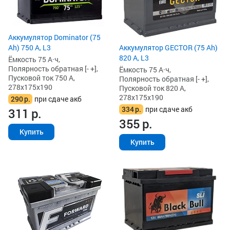
Аккумулятор Dominator (75
Ah) 750 А, L3
Аккумулятор GECTOR (75 Ah)
820 А, L3
Ёмкость 75 А·ч,
Полярность обратная [- +],
Ёмкость 75 А·ч,
Пусковой ток 750 А,
Полярность обратная [- +],
278x175x190
Пусковой ток 820 А,
278x175x190
290
р.
при сдаче акб
334
р.
при сдаче акб
311
р.
355
р.
Купить
Купить