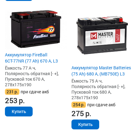
Аккумулятор FireBall
6СТ-77NR (77 Ah) 670 А, L3
Аккумулятор Master Batteries
Ёмкость 77 А·ч,
Полярность обратная [- +],
(75 Ah) 680 А, (MB750E) L3
Пусковой ток 670 А,
Ёмкость 75 А·ч,
278x175x190
Полярность обратная [- +],
231
р.
при сдаче акб
Пусковой ток 680 А,
278x175x190
253
р.
254
р.
при сдаче акб
275
р.
Купить
Купить