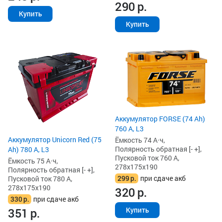
290
р.
Купить
Купить
Аккумулятор FORSE (74 Ah)
760 А, L3
Аккумулятор Unicorn Red (75
Ёмкость 74 А·ч,
Полярность обратная [- +],
Ah) 780 А, L3
Пусковой ток 760 А,
Ёмкость 75 А·ч,
278x175x190
Полярность обратная [- +],
299
р.
при сдаче акб
Пусковой ток 780 А,
278x175x190
320
р.
330
р.
при сдаче акб
Купить
351
р.