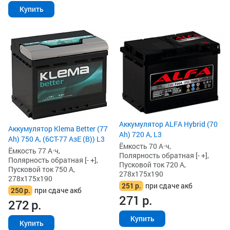
Купить
Аккумулятор ALFA Hybrid (70
Аккумулятор Klema Better (77
Ah) 720 А, L3
Ah) 750 А, (6СТ-77 АзЕ (B)) L3
Ёмкость 70 А·ч,
Ёмкость 77 А·ч,
Полярность обратная [- +],
Полярность обратная [- +],
Пусковой ток 720 А,
Пусковой ток 750 А,
278x175x190
278x175x190
251
р.
при сдаче акб
250
р.
при сдаче акб
271
р.
272
р.
Купить
Купить