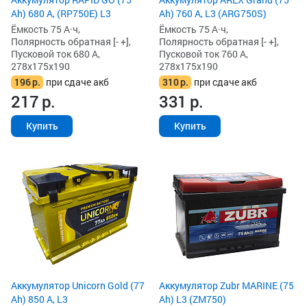
Ah) 680 А, (RP750E) L3
Ah) 760 А, L3 (ARG750S)
Ёмкость 75 А·ч,
Ёмкость 75 А·ч,
Полярность обратная [- +],
Полярность обратная [- +],
Пусковой ток 680 А,
Пусковой ток 760 А,
278x175x190
278x175x190
196
р.
при сдаче акб
310
р.
при сдаче акб
217
р.
331
р.
Купить
Купить
Аккумулятор Unicorn Gold (77
Аккумулятор Zubr MARINE (75
Ah) 850 А, L3
Ah) L3 (ZM750)