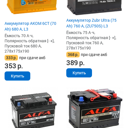
Аккумулятор Zubr Ultra (75
Аккумулятор AKOM 6СТ (70
Ah) 760 А, (ZU750S) L3
Ah) 680 А, L3
Ёмкость 75 А·ч,
Ёмкость 70 А·ч,
Полярность обратная [- +],
Полярность обратная [- +],
Пусковой ток 760 А,
Пусковой ток 680 А,
278x175x190
278x175x190
368
р.
при сдаче акб
333
р.
при сдаче акб
389
р.
353
р.
Купить
Купить