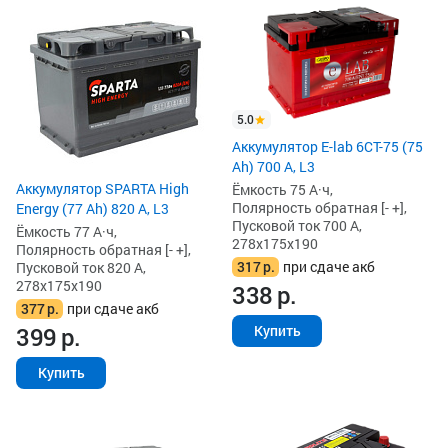
5.0
Аккумулятор E-lab 6СТ-75 (75
Ah) 700 А, L3
Аккумулятор SPARTA High
Ёмкость 75 А·ч,
Полярность обратная [- +],
Energy (77 Ah) 820 А, L3
Пусковой ток 700 А,
Ёмкость 77 А·ч,
278x175x190
Полярность обратная [- +],
317
р.
при сдаче акб
Пусковой ток 820 А,
278x175x190
338
р.
377
р.
при сдаче акб
399
р.
Купить
Купить