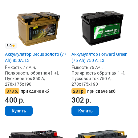
5.0
Аккумулятор Decus золото (77
Аккумулятор Forward Green
Ah) 850А, L3
(75 Ah) 750 А, L3
Ёмкость 77 А·ч,
Ёмкость 75 А·ч,
Полярность обратная [- +],
Полярность обратная [- +],
Пусковой ток 850 А,
Пусковой ток 750 А,
278x175x190
278x175x190
378
р.
при сдаче акб
281
р.
при сдаче акб
400
р.
302
р.
Купить
Купить