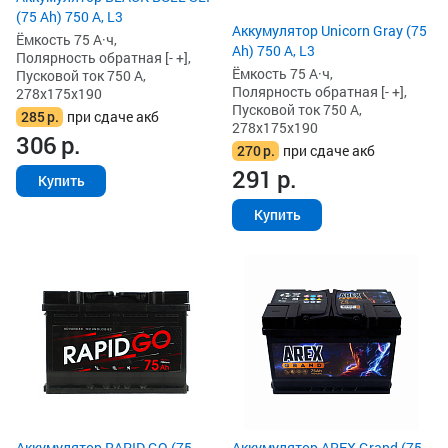
(75 Ah) 750 А, L3
Аккумулятор Unicorn Gray (75
Ёмкость 75 А·ч,
Ah) 750 А, L3
Полярность обратная [- +],
Ёмкость 75 А·ч,
Пусковой ток 750 А,
Полярность обратная [- +],
278x175x190
Пусковой ток 750 А,
285
р.
при сдаче акб
278x175x190
306
р.
270
р.
при сдаче акб
291
р.
Купить
Купить
Аккумулятор RAPID GO (75
Аккумулятор AREX Grand (75