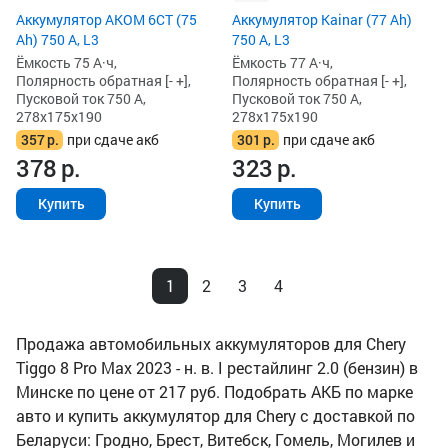
Аккумулятор AKOM 6СТ (75
Аккумулятор Kainar (77 Ah)
Ah) 750 А, L3
750 А, L3
Ёмкость 75 А·ч,
Ёмкость 77 А·ч,
Полярность обратная [- +],
Полярность обратная [- +],
Пусковой ток 750 А,
Пусковой ток 750 А,
278x175x190
278x175x190
357
р.
при сдаче акб
301
р.
при сдаче акб
378
р.
323
р.
Купить
Купить
1
2
3
4
Продажа автомобильных аккумуляторов для Chery
Tiggo 8 Pro Max 2023 - н. в. I рестайлинг 2.0 (бензин) в
Минске по цене от 217 руб. Подобрать АКБ по марке
авто и купить аккумулятор для Chery с доставкой по
Беларуси: Гродно, Брест, Витебск, Гомель, Могилев и