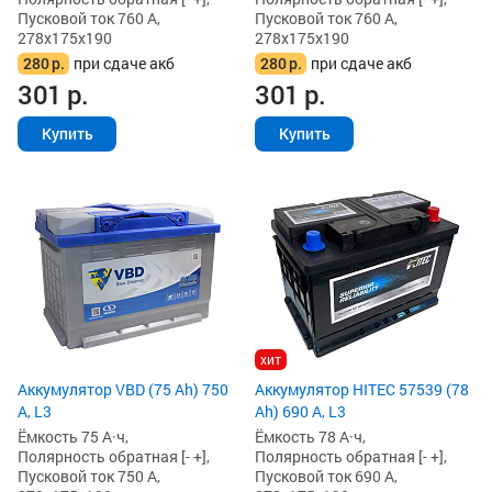
Пусковой ток 760 А,
Пусковой ток 760 А,
278x175x190
278x175x190
280
р.
при сдаче акб
280
р.
при сдаче акб
301
р.
301
р.
Купить
Купить
хит
Аккумулятор VBD (75 Ah) 750
Аккумулятор HITEC 57539 (78
А, L3
Ah) 690 А, L3
Ёмкость 75 А·ч,
Ёмкость 78 А·ч,
Полярность обратная [- +],
Полярность обратная [- +],
Пусковой ток 750 А,
Пусковой ток 690 А,