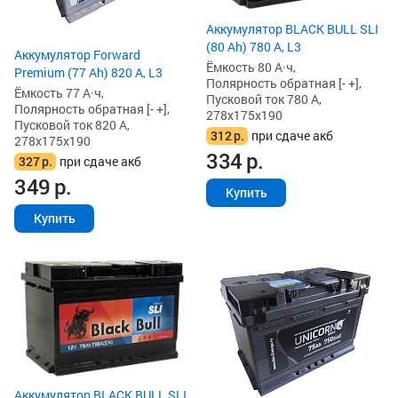
Аккумулятор BLACK BULL SLI
(80 Ah) 780 А, L3
Аккумулятор Forward
Ёмкость 80 А·ч,
Premium (77 Ah) 820 А, L3
Полярность обратная [- +],
Ёмкость 77 А·ч,
Пусковой ток 780 А,
Полярность обратная [- +],
278x175x190
Пусковой ток 820 А,
312
р.
при сдаче акб
278x175x190
334
р.
327
р.
при сдаче акб
349
р.
Купить
Купить
Аккумулятор BLACK BULL SLI