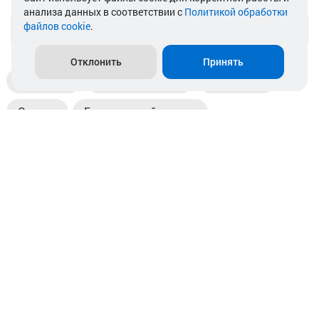
анализа данных в соответствии с
Политикой обработки
файлов cookie
.
info@akkamulik.by
Отклонить
Принять
Доставка
Пункты выдачи
Магазины
Оплата
Безналичный расчет
Прием б/у акб
Информация
Отзывы
Контакты
© 2026. ООО «Аккамулик». 220056, Беларусь, г. Минск,
пр. Независимости, д.199.
УНП 192748524. Зарегистрирован в торговом реестре
№ 369712 от 01.03.2017