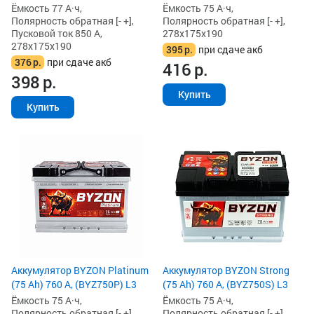
Ёмкость 77 А·ч,
Ёмкость 75 А·ч,
Полярность обратная [- +],
Полярность обратная [- +],
Пусковой ток 850 А,
278x175x190
278x175x190
395
р.
при сдаче акб
376
р.
при сдаче акб
416
р.
398
р.
Купить
Купить
Аккумулятор BYZON Platinum
Аккумулятор BYZON Strong
(75 Ah) 760 А, (BYZ750P) L3
(75 Ah) 760 А, (BYZ750S) L3
Ёмкость 75 А·ч,
Ёмкость 75 А·ч,
Полярность обратная [- +],
Полярность обратная [- +],