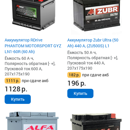
Аккумулятор RDrive
Аккумулятор Zubr Ultra (50
PHANTOM MOTORSPORT GYZ
Ah) 440 А, (ZU500S) L1
LN1-60R (60 Ah)
Ёмкость 50 А·ч,
Полярность обратная [- +],
Ёмкость 60 А·ч,
Пусковой ток 440 А,
Полярность обратная [- +],
207x175x190
Пусковой ток 600 А,
207x175x190
182
р.
при сдаче акб
1111
р.
при сдаче акб
196
р.
1128
р.
Купить
Купить