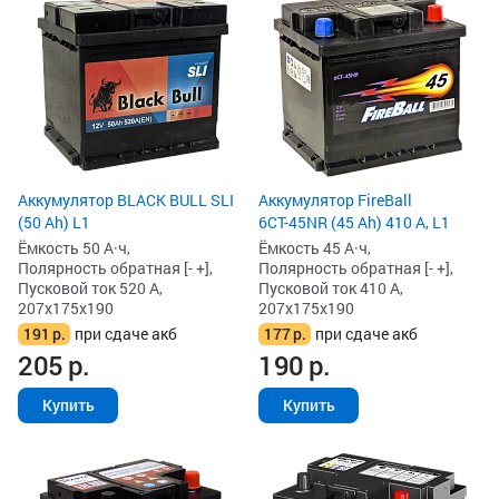
Аккумулятор BLACK BULL SLI
Аккумулятор FireBall
(50 Ah) L1
6СТ-45NR (45 Ah) 410 А, L1
Ёмкость 50 А·ч,
Ёмкость 45 А·ч,
Полярность обратная [- +],
Полярность обратная [- +],
Пусковой ток 520 А,
Пусковой ток 410 А,
207x175x190
207x175x190
191
р.
при сдаче акб
177
р.
при сдаче акб
205
р.
190
р.
Купить
Купить