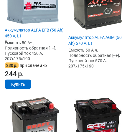
Аккумулятор ALFA EFB (50 Ah)
450 А, L1
Аккумулятор ALFA AGM (50
Ёмкость 50 А·ч,
Ah) 570 А, L1
Полярность обратная [- +],
Ёмкость 50 А·ч,
Пусковой ток 450 А,
Полярность обратная [- +],
207x175x190
Пусковой ток 570 А,
230
р.
при сдаче акб
207x175x190
244
р.
Купить