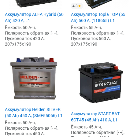
4.3
Аккумулятор ALFA Hybrid (50
Аккумулятор Topla TOP (55
Ah) 420 А, L1
Ah) 560 А, (118655) L1
Ёмкость 50 А·ч,
Ёмкость 55 А·ч,
Полярность обратная [- +],
Полярность обратная [- +],
Пусковой ток 420 А,
Пусковой ток 560 А,
207x175x190
207x175x190
Аккумулятор Helden SILVER
Аккумулятор START.BAT
(50 Ah) 450 А, (SМF55066) L1
6СТ-45 (45 Ah) 410 А, L1
Ёмкость 50 А·ч,
Ёмкость 45 А·ч,
Полярность обратная [- +],
Полярность обратная [- +],
Пусковой ток 450 А,