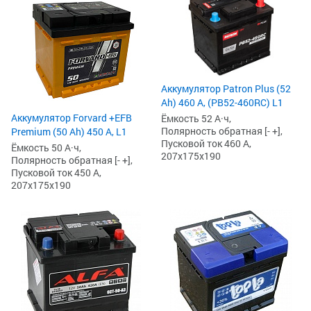
Аккумулятор Patron Plus (52
Ah) 460 А, (PB52-460RC) L1
Аккумулятор Forvard +EFB
Ёмкость 52 А·ч,
Полярность обратная [- +],
Premium (50 Ah) 450 А, L1
Пусковой ток 460 А,
Ёмкость 50 А·ч,
207x175x190
Полярность обратная [- +],
Пусковой ток 450 А,
207x175x190