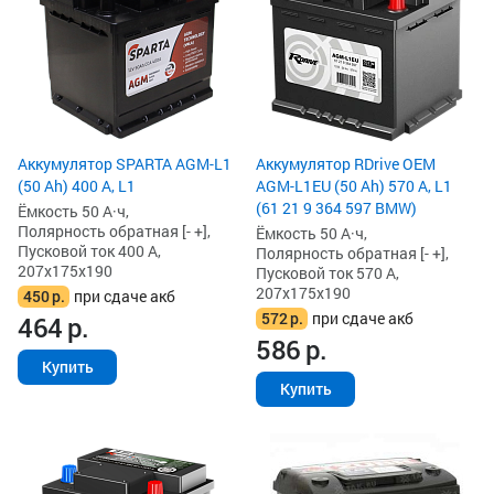
Аккумулятор SPARTA AGM-L1
Аккумулятор RDrive OEM
(50 Ah) 400 А, L1
AGM-L1EU (50 Ah) 570 А, L1
(61 21 9 364 597 BMW)
Ёмкость 50 А·ч,
Полярность обратная [- +],
Ёмкость 50 А·ч,
Пусковой ток 400 А,
Полярность обратная [- +],
207x175x190
Пусковой ток 570 А,
207x175x190
450
р.
при сдаче акб
572
р.
при сдаче акб
464
р.
586
р.
Купить
Купить