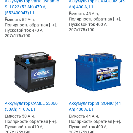
Аккумулятор Varta Dynamic
Аккумулятор FOXACCUM (45
SLI C22 (52 Ah) 470 А,
Ah) 400 А, L1
(552400047) L1
Ёмкость 45 А·ч,
Полярность обратная [- +],
Ёмкость 52 А·ч,
Пусковой ток 400 А,
Полярность обратная [- +],
207x175x190
Пусковой ток 470 А,
207x175x190
Аккумулятор CAMEL 55066
Аккумулятор SF SONIC (44
(50Ah) 410 А, L1
Ah) 400 А, L1
Ёмкость 50 А·ч,
Ёмкость 44 А·ч,
Полярность обратная [- +],
Полярность обратная [- +],
Пусковой ток 410 А,
Пусковой ток 400 А,
207x175x190
207x175x190