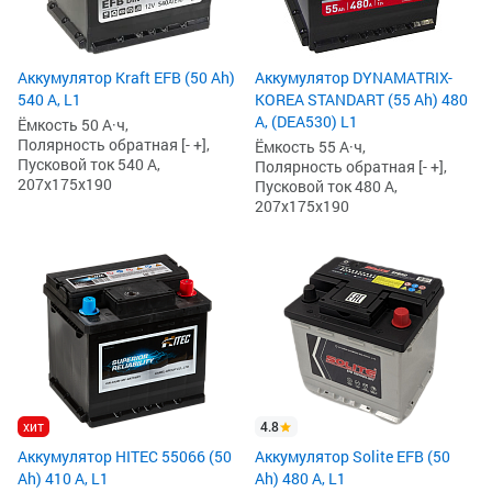
Аккумулятор Kraft EFB (50 Ah)
Аккумулятор DYNAMATRIX-
540 А, L1
KOREA STANDART (55 Ah) 480
А, (DEA530) L1
Ёмкость 50 А·ч,
Полярность обратная [- +],
Ёмкость 55 А·ч,
Пусковой ток 540 А,
Полярность обратная [- +],
207x175x190
Пусковой ток 480 А,
207x175x190
хит
4.8
Аккумулятор HITEC 55066 (50
Аккумулятор Solite EFB (50
Ah) 410 А, L1
Ah) 480 А, L1