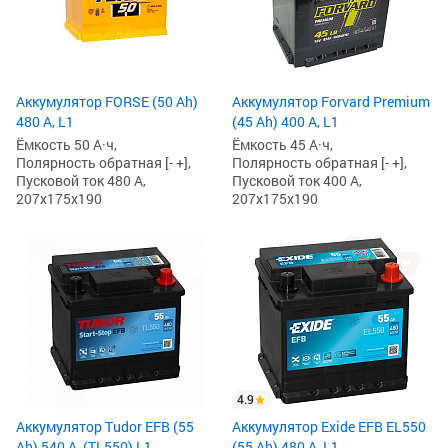
Аккумулятор FORSE (50 Ah)
Аккумулятор Forvard Premium
480 А, L1
(45 Ah) 400 А, L1
Ёмкость 50 А·ч,
Ёмкость 45 А·ч,
Полярность обратная [- +],
Полярность обратная [- +],
Пусковой ток 480 А,
Пусковой ток 400 А,
207x175x190
207x175x190
4.9
Аккумулятор Tudor EFB (55
Аккумулятор Exide EFB EL550
Ah) 540 А, (TL550) L1
(55 Ah) 480 А, L1