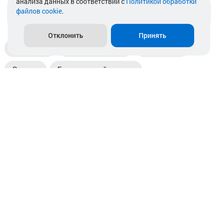
анализа данных в соответствии с
Политикой обработки
файлов cookie
.
info@akkamulik.by
Отклонить
Принять
Доставка
Пункты выдачи
Магазины
Оплата
Безналичный расчет
Прием б/у акб
Информация
Отзывы
Контакты
© 2026. ООО «Аккамулик». 220056, Беларусь, г. Минск,
пр. Независимости, д.199.
УНП 192748524. Зарегистрирован в торговом реестре
№ 369712 от 01.03.2017