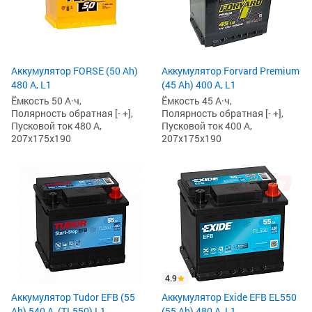
Аккумулятор FORSE (50 Ah)
Аккумулятор Forvard Premium
480 А, L1
(45 Ah) 400 А, L1
Ёмкость 50 А·ч,
Ёмкость 45 А·ч,
Полярность обратная [- +],
Полярность обратная [- +],
Пусковой ток 480 А,
Пусковой ток 400 А,
207x175x190
207x175x190
4.9
Аккумулятор Tudor EFB (55
Аккумулятор Exide EFB EL550
Ah) 540 А, (TL550) L1
(55 Ah) 480 А, L1