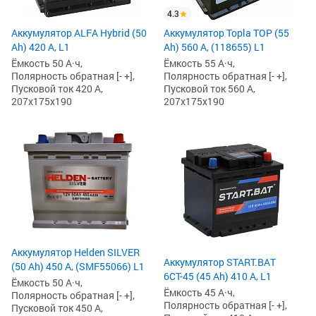
4.3
Аккумулятор ALFA Hybrid (50
Аккумулятор Topla TOP (55
Ah) 420 А, L1
Ah) 560 А, (118655) L1
Ёмкость 50 А·ч,
Ёмкость 55 А·ч,
Полярность обратная [- +],
Полярность обратная [- +],
Пусковой ток 420 А,
Пусковой ток 560 А,
207x175x190
207x175x190
Аккумулятор Helden SILVER
Аккумулятор START.BAT
(50 Ah) 450 А, (SМF55066) L1
6СТ-45 (45 Ah) 410 А, L1
Ёмкость 50 А·ч,
Ёмкость 45 А·ч,
Полярность обратная [- +],
Полярность обратная [- +],
Пусковой ток 450 А,