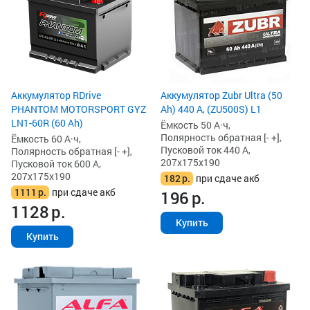
Аккумулятор RDrive
Аккумулятор Zubr Ultra (50
PHANTOM MOTORSPORT GYZ
Ah) 440 А, (ZU500S) L1
LN1-60R (60 Ah)
Ёмкость 50 А·ч,
Полярность обратная [- +],
Ёмкость 60 А·ч,
Пусковой ток 440 А,
Полярность обратная [- +],
207x175x190
Пусковой ток 600 А,
207x175x190
182
р.
при сдаче акб
1111
р.
при сдаче акб
196
р.
1128
р.
Купить
Купить