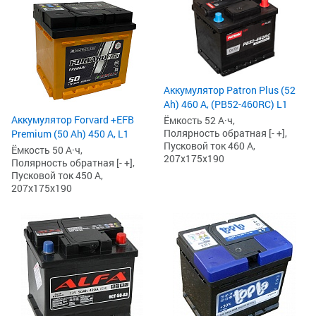
Аккумулятор Patron Plus (52
Ah) 460 А, (PB52-460RC) L1
Аккумулятор Forvard +EFB
Ёмкость 52 А·ч,
Полярность обратная [- +],
Premium (50 Ah) 450 А, L1
Пусковой ток 460 А,
Ёмкость 50 А·ч,
207x175x190
Полярность обратная [- +],
Пусковой ток 450 А,
207x175x190