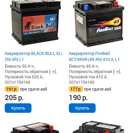
Аккумулятор BLACK BULL SLI
Аккумулятор FireBall
(50 Ah) L1
6СТ-45NR (45 Ah) 410 А, L1
Ёмкость 50 А·ч,
Ёмкость 45 А·ч,
Полярность обратная [- +],
Полярность обратная [- +],
Пусковой ток 520 А,
Пусковой ток 410 А,
207x175x190
207x175x190
191
р.
при сдаче акб
177
р.
при сдаче акб
205
р.
190
р.
Купить
Купить