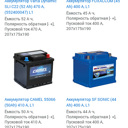
Аккумулятор Varta Dynamic
Аккумулятор FOXACCUM (45
SLI C22 (52 Ah) 470 А,
Ah) 400 А, L1
(552400047) L1
Ёмкость 45 А·ч,
Полярность обратная [- +],
Ёмкость 52 А·ч,
Пусковой ток 400 А,
Полярность обратная [- +],
207x175x190
Пусковой ток 470 А,
207x175x190
Аккумулятор CAMEL 55066
Аккумулятор SF SONIC (44
(50Ah) 410 А, L1
Ah) 400 А, L1
Ёмкость 50 А·ч,
Ёмкость 44 А·ч,
Полярность обратная [- +],
Полярность обратная [- +],
Пусковой ток 410 А,
Пусковой ток 400 А,
207x175x190
207x175x190