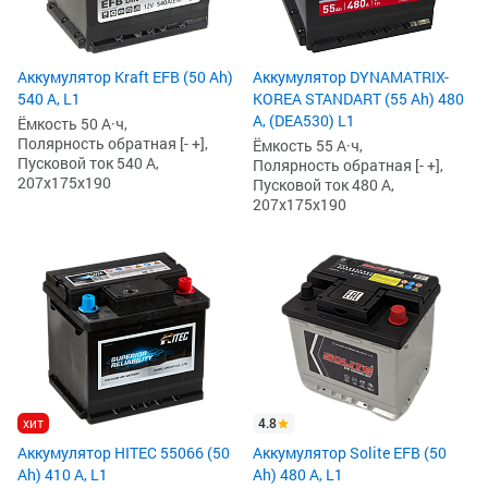
Аккумулятор Kraft EFB (50 Ah)
Аккумулятор DYNAMATRIX-
540 А, L1
KOREA STANDART (55 Ah) 480
А, (DEA530) L1
Ёмкость 50 А·ч,
Полярность обратная [- +],
Ёмкость 55 А·ч,
Пусковой ток 540 А,
Полярность обратная [- +],
207x175x190
Пусковой ток 480 А,
207x175x190
хит
4.8
Аккумулятор HITEC 55066 (50
Аккумулятор Solite EFB (50
Ah) 410 А, L1
Ah) 480 А, L1