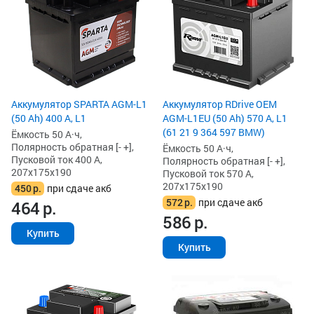
Аккумулятор SPARTA AGM-L1
Аккумулятор RDrive OEM
(50 Ah) 400 А, L1
AGM-L1EU (50 Ah) 570 А, L1
(61 21 9 364 597 BMW)
Ёмкость 50 А·ч,
Полярность обратная [- +],
Ёмкость 50 А·ч,
Пусковой ток 400 А,
Полярность обратная [- +],
207x175x190
Пусковой ток 570 А,
207x175x190
450
р.
при сдаче акб
572
р.
при сдаче акб
464
р.
586
р.
Купить
Купить