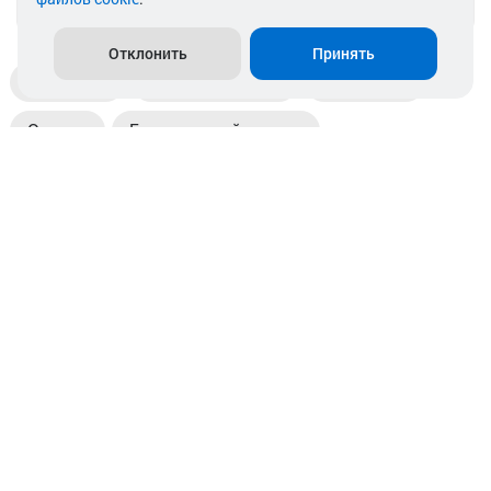
info@akkamulik.by
Отклонить
Принять
Доставка
Пункты выдачи
Магазины
Оплата
Безналичный расчет
Прием б/у акб
Информация
Отзывы
Контакты
© 2026. ООО «Аккамулик». 220056, Беларусь, г. Минск,
пр. Независимости, д.199.
УНП 192748524. Зарегистрирован в торговом реестре
№ 369712 от 01.03.2017