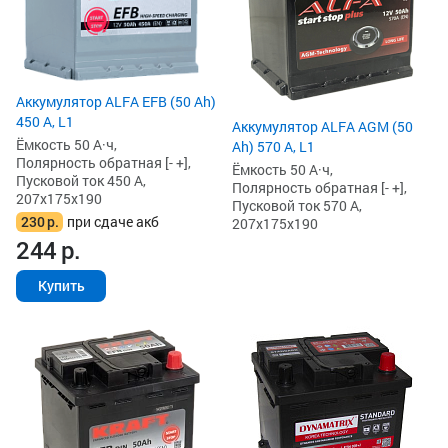
Аккумулятор ALFA EFB (50 Ah)
450 А, L1
Аккумулятор ALFA AGM (50
Ёмкость 50 А·ч,
Ah) 570 А, L1
Полярность обратная [- +],
Ёмкость 50 А·ч,
Пусковой ток 450 А,
Полярность обратная [- +],
207x175x190
Пусковой ток 570 А,
230
р.
при сдаче акб
207x175x190
244
р.
Купить