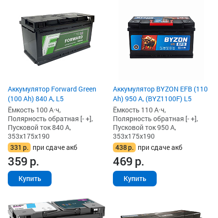
Аккумулятор Forward Green
Аккумулятор BYZON EFB (110
(100 Ah) 840 А, L5
Ah) 950 А, (BYZ1100F) L5
Ёмкость 100 А·ч,
Ёмкость 110 А·ч,
Полярность обратная [- +],
Полярность обратная [- +],
Пусковой ток 840 А,
Пусковой ток 950 А,
353x175x190
353x175x190
331
р.
при сдаче акб
438
р.
при сдаче акб
359
р.
469
р.
Купить
Купить