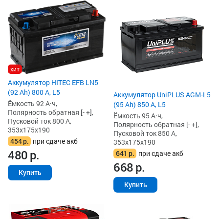
хит
Аккумулятор HITEC EFB LN5
(92 Ah) 800 А, L5
Аккумулятор UniPLUS AGM-L5
Ёмкость 92 А·ч,
(95 Ah) 850 А, L5
Полярность обратная [- +],
Ёмкость 95 А·ч,
Пусковой ток 800 А,
Полярность обратная [- +],
353x175x190
Пусковой ток 850 А,
454
р.
при сдаче акб
353x175x190
480
р.
641
р.
при сдаче акб
668
р.
Купить
Купить