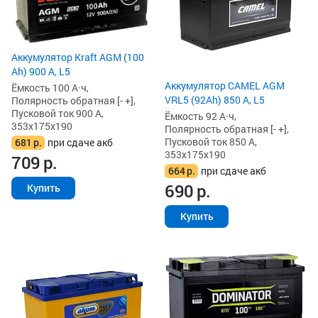
Аккумулятор Kraft AGM (100
Ah) 900 А, L5
Аккумулятор CAMEL AGM
Ёмкость 100 А·ч,
VRL5 (92Ah) 850 А, L5
Полярность обратная [- +],
Пусковой ток 900 А,
Ёмкость 92 А·ч,
353x175x190
Полярность обратная [- +],
Пусковой ток 850 А,
681
р.
при сдаче акб
353x175x190
709
р.
664
р.
при сдаче акб
690
р.
Купить
Купить