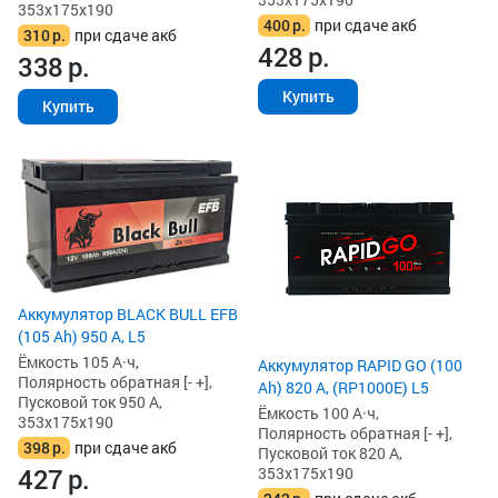
353x175x190
400
р.
при сдаче акб
310
р.
при сдаче акб
428
р.
338
р.
Купить
Купить
Аккумулятор BLACK BULL EFB
(105 Ah) 950 А, L5
Ёмкость 105 А·ч,
Аккумулятор RAPID GO (100
Полярность обратная [- +],
Ah) 820 А, (RP1000E) L5
Пусковой ток 950 А,
Ёмкость 100 А·ч,
353x175x190
Полярность обратная [- +],
398
р.
при сдаче акб
Пусковой ток 820 А,
427
р.
353x175x190