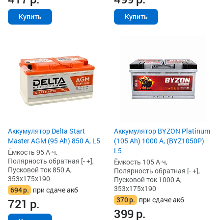
Купить
Купить
Аккумулятор Delta Start
Аккумулятор BYZON Platinum
Master AGM (95 Ah) 850 А, L5
(105 Ah) 1000 А, (BYZ1050P)
L5
Ёмкость 95 А·ч,
Полярность обратная [- +],
Ёмкость 105 А·ч,
Пусковой ток 850 А,
Полярность обратная [- +],
353x175x190
Пусковой ток 1000 А,
353x175x190
694
р.
при сдаче акб
370
р.
при сдаче акб
721
р.
399
р.