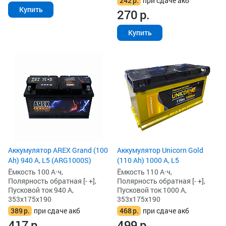
242
р.
при сдаче акб
Купить
270
р.
Купить
Аккумулятор AREX Grand (100
Аккумулятор Unicorn Gold
Ah) 940 А, L5 (ARG1000S)
(110 Ah) 1000 А, L5
Ёмкость 100 А·ч,
Ёмкость 110 А·ч,
Полярность обратная [- +],
Полярность обратная [- +],
Пусковой ток 940 А,
Пусковой ток 1000 А,
353x175x190
353x175x190
389
р.
при сдаче акб
468
р.
при сдаче акб
417
р.
499
р.