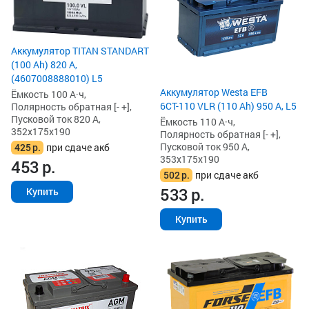
Аккумулятор TITAN STANDART
(100 Ah) 820 А,
(4607008888010) L5
Аккумулятор Westa EFB
Ёмкость 100 А·ч,
6СТ-110 VLR (110 Ah) 950 А, L5
Полярность обратная [- +],
Пусковой ток 820 А,
Ёмкость 110 А·ч,
352x175x190
Полярность обратная [- +],
Пусковой ток 950 А,
425
р.
при сдаче акб
353x175x190
453
р.
502
р.
при сдаче акб
533
р.
Купить
Купить