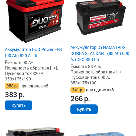
Аккумулятор DYNAMATRIX-
Аккумулятор DUO Power EFB
KOREA STANDART (88 Ah) 690
(90 Ah) 820 А, L5
А, (DEC900) L5
Ёмкость 90 А·ч,
Ёмкость 88 А·ч,
Полярность обратная [- +],
Полярность обратная [- +],
Пусковой ток 820 А,
Пусковой ток 690 А,
353x175x190
353x175x190
358
р.
при сдаче акб
241
р.
при сдаче акб
383
р.
266
р.
Купить
Купить