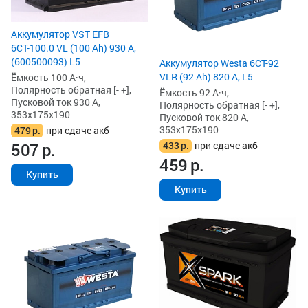
Аккумулятор VST EFB
6СТ-100.0 VL (100 Ah) 930 А,
(600500093) L5
Аккумулятор Westa 6СТ-92
VLR (92 Ah) 820 А, L5
Ёмкость 100 А·ч,
Полярность обратная [- +],
Ёмкость 92 А·ч,
Пусковой ток 930 А,
Полярность обратная [- +],
353x175x190
Пусковой ток 820 А,
353x175x190
479
р.
при сдаче акб
433
р.
при сдаче акб
507
р.
459
р.
Купить
Купить