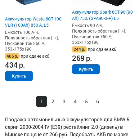
Аккумулятор Spark 6СТ-90 (90
Ah) 750, (SPA90-3-R) L5
Аккумулятор Westa 6СТ-100
VLR (100Ah) 850 А, L5
Ёмкость 90 А·ч,
Полярность обратная [- +],
Ёмкость 100 А·ч,
Пусковой ток 750 А,
Полярность обратная [- +],
353x175x190
Пусковой ток 850 А,
353x175x190
244
р.
при сдаче акб
406
р.
при сдаче акб
269
р.
434
р.
Купить
Купить
1
2
3
4
5
6
Продажа автомобильных аккумуляторов для BMW 5
серии 2000-2004 IV (E39) рестайлинг 2.0 (дизель) в
Минске по цене от 266 руб. Подобрать АКБ по марке