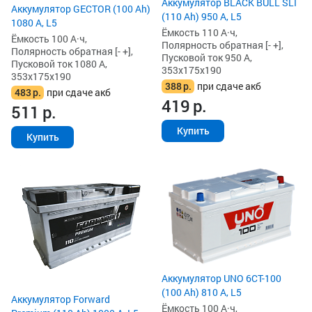
Аккумулятор BLACK BULL SLI
Аккумулятор GECTOR (100 Ah)
(110 Ah) 950 А, L5
1080 А, L5
Ёмкость 110 А·ч,
Ёмкость 100 А·ч,
Полярность обратная [- +],
Полярность обратная [- +],
Пусковой ток 950 А,
Пусковой ток 1080 А,
353x175x190
353x175x190
388
р.
при сдаче акб
483
р.
при сдаче акб
419
р.
511
р.
Купить
Купить
Аккумулятор UNO 6CT-100
(100 Ah) 810 А, L5
Аккумулятор Forward
Ёмкость 100 А·ч,