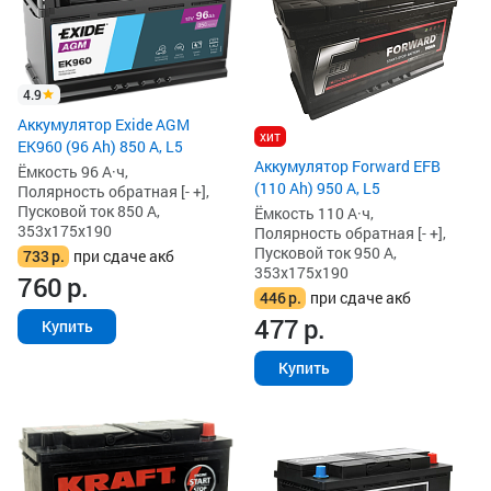
4.9
Аккумулятор Exide AGM
хит
EK960 (96 Ah) 850 А, L5
Аккумулятор Forward EFB
Ёмкость 96 А·ч,
(110 Ah) 950 А, L5
Полярность обратная [- +],
Пусковой ток 850 А,
Ёмкость 110 А·ч,
353x175x190
Полярность обратная [- +],
Пусковой ток 950 А,
733
р.
при сдаче акб
353x175x190
760
р.
446
р.
при сдаче акб
477
р.
Купить
Купить