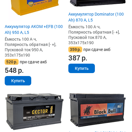
Аккумулятор Dominator (100
Ah) 870 А, L5
Аккумулятор AKOM +EFB (100
Ёмкость 100 А·ч,
Полярность обратная [- +],
Ah) 950 А, L5
Пусковой ток 870 А,
Ёмкость 100 А·ч,
353x175x190
Полярность обратная [- +],
359
р.
при сдаче акб
Пусковой ток 950 А,
353x175x190
387
р.
520
р.
при сдаче акб
548
р.
Купить
Купить