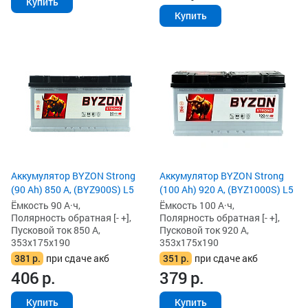
Купить
Купить
Аккумулятор BYZON Strong
Аккумулятор BYZON Strong
(90 Ah) 850 А, (BYZ900S) L5
(100 Ah) 920 А, (BYZ1000S) L5
Ёмкость 90 А·ч,
Ёмкость 100 А·ч,
Полярность обратная [- +],
Полярность обратная [- +],
Пусковой ток 850 А,
Пусковой ток 920 А,
353x175x190
353x175x190
381
р.
при сдаче акб
351
р.
при сдаче акб
406
р.
379
р.
Купить
Купить