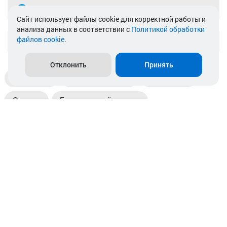
Telegram
Cайт использует файлы cookie для корректной работы и
анализа данных в соответствии с
Политикой обработки
файлов cookie
.
info@akkamulik.by
Отклонить
Принять
Доставка
Пункты выдачи
Магазины
Оплата
Безналичный расчет
Прием б/у акб
Информация
Отзывы
Контакты
© 2026. ООО «Аккамулик». 220056, Беларусь, г. Минск,
пр. Независимости, д.199.
УНП 192748524. Зарегистрирован в торговом реестре
№ 369712 от 01.03.2017