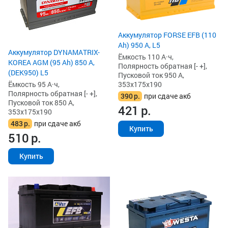
Аккумулятор FORSE EFB (110
Ah) 950 А, L5
Аккумулятор DYNAMATRIX-
Ёмкость 110 А·ч,
KOREA AGM (95 Ah) 850 А,
Полярность обратная [- +],
(DEK950) L5
Пусковой ток 950 А,
Ёмкость 95 А·ч,
353x175x190
Полярность обратная [- +],
390
р.
при сдаче акб
Пусковой ток 850 А,
421
р.
353x175x190
483
р.
при сдаче акб
Купить
510
р.
Купить