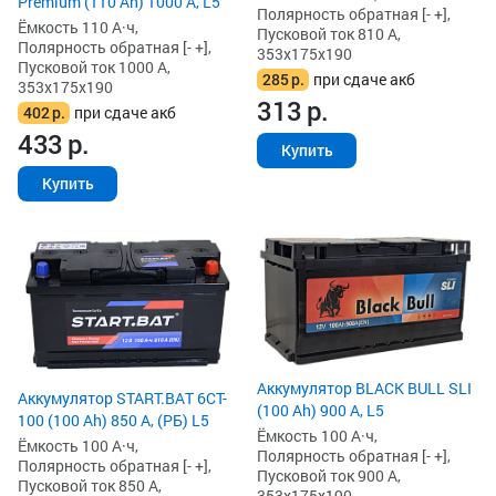
Premium (110 Ah) 1000 А, L5
Полярность обратная [- +],
Ёмкость 110 А·ч,
Пусковой ток 810 А,
Полярность обратная [- +],
353x175x190
Пусковой ток 1000 А,
285
р.
при сдаче акб
353x175x190
313
р.
402
р.
при сдаче акб
433
р.
Купить
Купить
Аккумулятор BLACK BULL SLI
Аккумулятор START.BAT 6CT-
(100 Ah) 900 А, L5
100 (100 Ah) 850 А, (РБ) L5
Ёмкость 100 А·ч,
Ёмкость 100 А·ч,
Полярность обратная [- +],
Полярность обратная [- +],
Пусковой ток 900 А,
Пусковой ток 850 А,
353x175x190