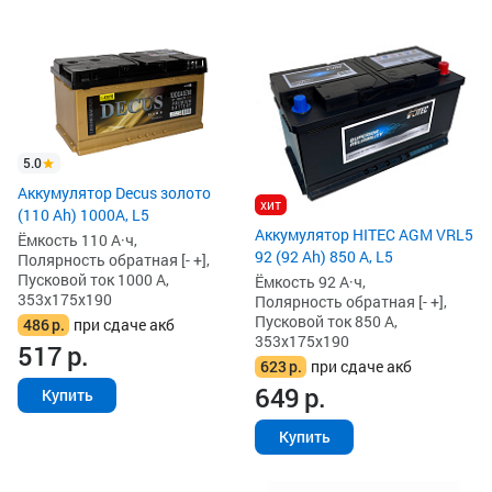
5.0
Аккумулятор Decus золото
хит
(110 Ah) 1000A, L5
Аккумулятор HITEC AGM VRL5
Ёмкость 110 А·ч,
92 (92 Ah) 850 А, L5
Полярность обратная [- +],
Пусковой ток 1000 А,
Ёмкость 92 А·ч,
353x175x190
Полярность обратная [- +],
Пусковой ток 850 А,
486
р.
при сдаче акб
353x175x190
517
р.
623
р.
при сдаче акб
649
р.
Купить
Купить