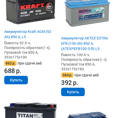
Аккумулятор Kraft AGM (92
Ah) 850 А, L5
Аккумулятор AKTEX EXTRA
Ёмкость 92 А·ч,
EFB (100 Ah) 850 А,
Полярность обратная [- +],
(ATEXPEFB100-3-R) L5
Пусковой ток 850 А,
Ёмкость 100 А·ч,
353x175x190
Полярность обратная [- +],
662
р.
при сдаче акб
Пусковой ток 850 А,
353x175x190
688
р.
364
р.
при сдаче акб
Купить
392
р.
Купить