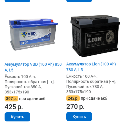
Аккумулятор Lion (100 Ah)
Аккумулятор VBD (100 Ah) 850
780 А, L5
А, L5
Ёмкость 100 А·ч,
Ёмкость 100 А·ч,
Полярность обратная [- +],
Полярность обратная [- +],
Пусковой ток 780 А,
Пусковой ток 850 А,
353x175x190
353x175x190
242
р.
при сдаче акб
397
р.
при сдаче акб
270
р.
425
р.
Купить
Купить