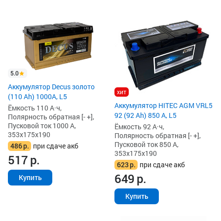
5.0
Аккумулятор Decus золото
хит
(110 Ah) 1000A, L5
Аккумулятор HITEC AGM VRL5
Ёмкость 110 А·ч,
92 (92 Ah) 850 А, L5
Полярность обратная [- +],
Пусковой ток 1000 А,
Ёмкость 92 А·ч,
353x175x190
Полярность обратная [- +],
Пусковой ток 850 А,
486
р.
при сдаче акб
353x175x190
517
р.
623
р.
при сдаче акб
649
р.
Купить
Купить