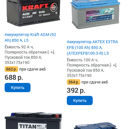
Аккумулятор Kraft AGM (92
Ah) 850 А, L5
Аккумулятор AKTEX EXTRA
Ёмкость 92 А·ч,
EFB (100 Ah) 850 А,
Полярность обратная [- +],
(ATEXPEFB100-3-R) L5
Пусковой ток 850 А,
Ёмкость 100 А·ч,
353x175x190
Полярность обратная [- +],
662
р.
при сдаче акб
Пусковой ток 850 А,
353x175x190
688
р.
364
р.
при сдаче акб
Купить
392
р.
Купить