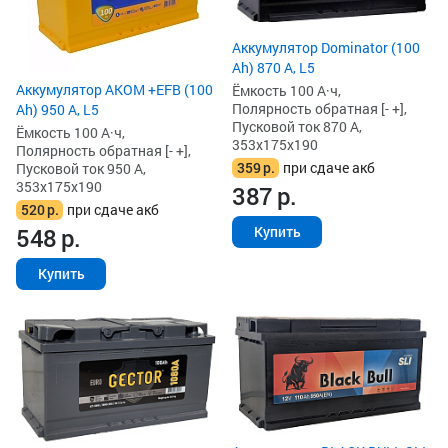
Аккумулятор Dominator (100
Ah) 870 А, L5
Аккумулятор AKOM +EFB (100
Ёмкость 100 А·ч,
Полярность обратная [- +],
Ah) 950 А, L5
Пусковой ток 870 А,
Ёмкость 100 А·ч,
353x175x190
Полярность обратная [- +],
359
р.
при сдаче акб
Пусковой ток 950 А,
353x175x190
387
р.
520
р.
при сдаче акб
548
р.
Купить
Купить