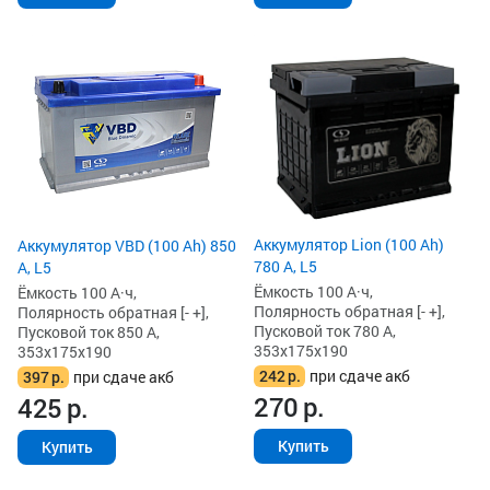
Аккумулятор Lion (100 Ah)
Аккумулятор VBD (100 Ah) 850
780 А, L5
А, L5
Ёмкость 100 А·ч,
Ёмкость 100 А·ч,
Полярность обратная [- +],
Полярность обратная [- +],
Пусковой ток 780 А,
Пусковой ток 850 А,
353x175x190
353x175x190
242
р.
при сдаче акб
397
р.
при сдаче акб
270
р.
425
р.
Купить
Купить