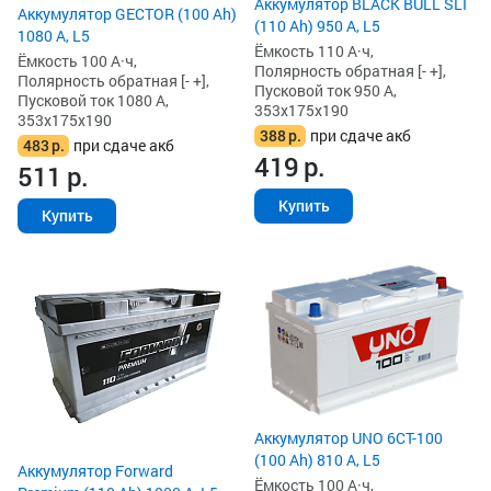
Аккумулятор BLACK BULL SLI
Аккумулятор GECTOR (100 Ah)
(110 Ah) 950 А, L5
1080 А, L5
Ёмкость 110 А·ч,
Ёмкость 100 А·ч,
Полярность обратная [- +],
Полярность обратная [- +],
Пусковой ток 950 А,
Пусковой ток 1080 А,
353x175x190
353x175x190
388
р.
при сдаче акб
483
р.
при сдаче акб
419
р.
511
р.
Купить
Купить
Аккумулятор UNO 6CT-100
(100 Ah) 810 А, L5
Аккумулятор Forward
Ёмкость 100 А·ч,