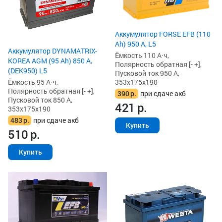
Аккумулятор FORSE EFB (110
Ah) 950 А, L5
Аккумулятор DYNAMATRIX-
Ёмкость 110 А·ч,
KOREA AGM (95 Ah) 850 А,
Полярность обратная [- +],
(DEK950) L5
Пусковой ток 950 А,
Ёмкость 95 А·ч,
353x175x190
Полярность обратная [- +],
390
р.
при сдаче акб
Пусковой ток 850 А,
421
р.
353x175x190
483
р.
при сдаче акб
Купить
510
р.
Купить