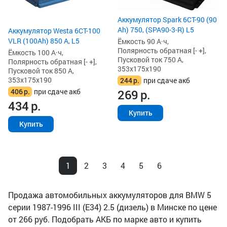
Аккумулятор Spark 6СТ-90 (90
Ah) 750, (SPA90-3-R) L5
Аккумулятор Westa 6СТ-100
VLR (100Ah) 850 А, L5
Ёмкость 90 А·ч,
Полярность обратная [- +],
Ёмкость 100 А·ч,
Пусковой ток 750 А,
Полярность обратная [- +],
353x175x190
Пусковой ток 850 А,
353x175x190
244
р.
при сдаче акб
406
р.
при сдаче акб
269
р.
434
р.
Купить
Купить
1
2
3
4
5
6
Продажа автомобильных аккумуляторов для BMW 5
серии 1987-1996 III (E34) 2.5 (дизель) в Минске по цене
от 266 руб. Подобрать АКБ по марке авто и купить