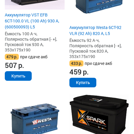
Аккумулятор VST EFB
6СТ-100.0 VL (100 Ah) 930 А,
(600500093) L5
Аккумулятор Westa 6СТ-92
VLR (92 Ah) 820 А, L5
Ёмкость 100 А·ч,
Полярность обратная [- +],
Ёмкость 92 А·ч,
Пусковой ток 930 А,
Полярность обратная [- +],
353x175x190
Пусковой ток 820 А,
353x175x190
479
р.
при сдаче акб
433
р.
при сдаче акб
507
р.
459
р.
Купить
Купить