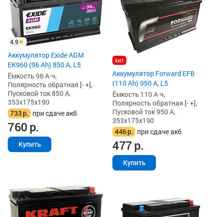
4.9
Аккумулятор Exide AGM
хит
EK960 (96 Ah) 850 А, L5
Аккумулятор Forward EFB
Ёмкость 96 А·ч,
(110 Ah) 950 А, L5
Полярность обратная [- +],
Пусковой ток 850 А,
Ёмкость 110 А·ч,
353x175x190
Полярность обратная [- +],
Пусковой ток 950 А,
733
р.
при сдаче акб
353x175x190
760
р.
446
р.
при сдаче акб
477
р.
Купить
Купить