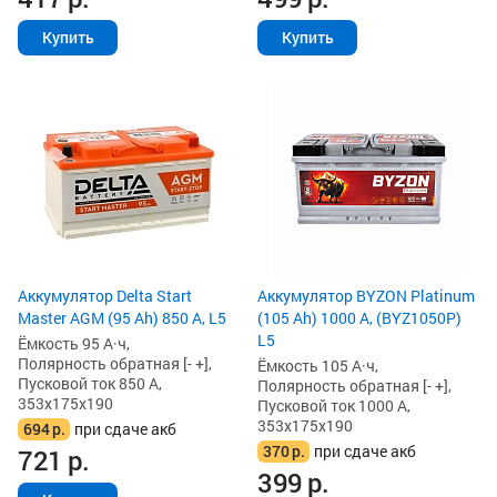
Купить
Купить
Аккумулятор Delta Start
Аккумулятор BYZON Platinum
Master AGM (95 Ah) 850 А, L5
(105 Ah) 1000 А, (BYZ1050P)
L5
Ёмкость 95 А·ч,
Полярность обратная [- +],
Ёмкость 105 А·ч,
Пусковой ток 850 А,
Полярность обратная [- +],
353x175x190
Пусковой ток 1000 А,
353x175x190
694
р.
при сдаче акб
370
р.
при сдаче акб
721
р.
399
р.