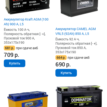
Аккумулятор Kraft AGM (100
Ah) 900 А, L5
Аккумулятор CAMEL AGM
Ёмкость 100 А·ч,
VRL5 (92Ah) 850 А, L5
Полярность обратная [- +],
Пусковой ток 900 А,
Ёмкость 92 А·ч,
353x175x190
Полярность обратная [- +],
Пусковой ток 850 А,
681
р.
при сдаче акб
353x175x190
709
р.
664
р.
при сдаче акб
690
р.
Купить
Купить