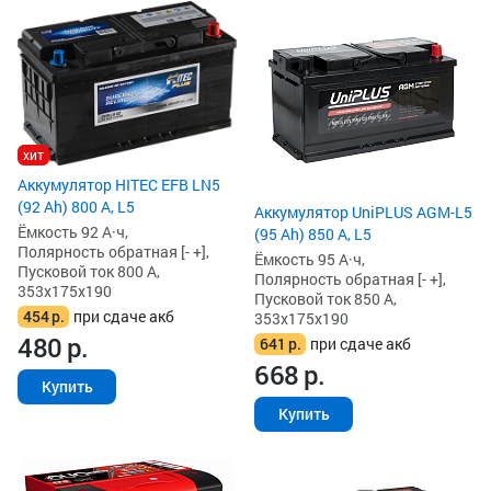
хит
Аккумулятор HITEC EFB LN5
(92 Ah) 800 А, L5
Аккумулятор UniPLUS AGM-L5
Ёмкость 92 А·ч,
(95 Ah) 850 А, L5
Полярность обратная [- +],
Ёмкость 95 А·ч,
Пусковой ток 800 А,
Полярность обратная [- +],
353x175x190
Пусковой ток 850 А,
454
р.
при сдаче акб
353x175x190
480
р.
641
р.
при сдаче акб
668
р.
Купить
Купить