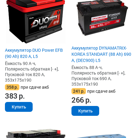
Аккумулятор DYNAMATRIX-
Аккумулятор DUO Power EFB
KOREA STANDART (88 Ah) 690
(90 Ah) 820 А, L5
А, (DEC900) L5
Ёмкость 90 А·ч,
Ёмкость 88 А·ч,
Полярность обратная [- +],
Полярность обратная [- +],
Пусковой ток 820 А,
Пусковой ток 690 А,
353x175x190
353x175x190
358
р.
при сдаче акб
241
р.
при сдаче акб
383
р.
266
р.
Купить
Купить