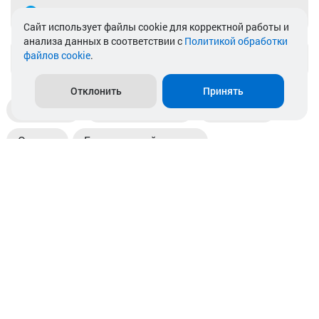
Telegram
Cайт использует файлы cookie для корректной работы и
анализа данных в соответствии с
Политикой обработки
файлов cookie
.
info@akkamulik.by
Отклонить
Принять
Доставка
Пункты выдачи
Магазины
Оплата
Безналичный расчет
Прием б/у акб
Информация
Отзывы
Контакты
© 2026. ООО «Аккамулик». 220056, Беларусь, г. Минск,
пр. Независимости, д.199.
УНП 192748524. Зарегистрирован в торговом реестре
№ 369712 от 01.03.2017