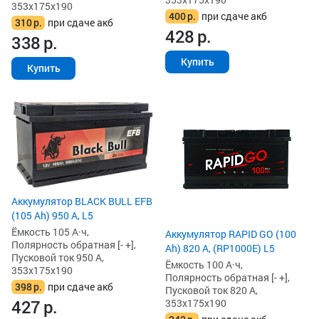
353x175x190
400
р.
при сдаче акб
310
р.
при сдаче акб
428
р.
338
р.
Купить
Купить
Аккумулятор BLACK BULL EFB
(105 Ah) 950 А, L5
Ёмкость 105 А·ч,
Аккумулятор RAPID GO (100
Полярность обратная [- +],
Ah) 820 А, (RP1000E) L5
Пусковой ток 950 А,
Ёмкость 100 А·ч,
353x175x190
Полярность обратная [- +],
398
р.
при сдаче акб
Пусковой ток 820 А,
427
р.
353x175x190