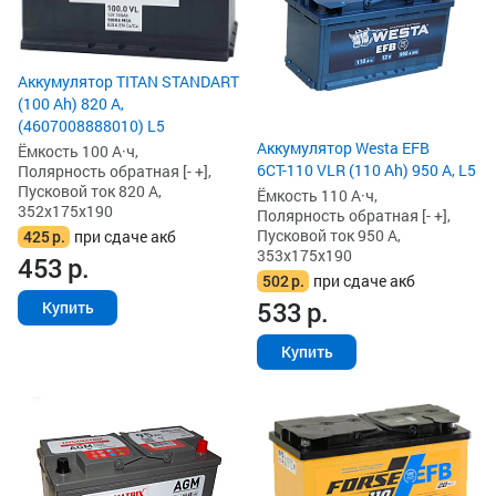
Аккумулятор TITAN STANDART
(100 Ah) 820 А,
(4607008888010) L5
Аккумулятор Westa EFB
Ёмкость 100 А·ч,
6СТ-110 VLR (110 Ah) 950 А, L5
Полярность обратная [- +],
Пусковой ток 820 А,
Ёмкость 110 А·ч,
352x175x190
Полярность обратная [- +],
Пусковой ток 950 А,
425
р.
при сдаче акб
353x175x190
453
р.
502
р.
при сдаче акб
533
р.
Купить
Купить