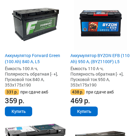
Аккумулятор Forward Green
Аккумулятор BYZON EFB (110
(100 Ah) 840 А, L5
Ah) 950 А, (BYZ1100F) L5
Ёмкость 100 А·ч,
Ёмкость 110 А·ч,
Полярность обратная [- +],
Полярность обратная [- +],
Пусковой ток 840 А,
Пусковой ток 950 А,
353x175x190
353x175x190
331
р.
при сдаче акб
438
р.
при сдаче акб
359
р.
469
р.
Купить
Купить