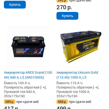
242
р.
при сдаче акб
Купить
270
р.
Купить
Аккумулятор AREX Grand (100
Аккумулятор Unicorn Gold
Ah) 940 А, L5 (ARG1000S)
(110 Ah) 1000 А, L5
Ёмкость 100 А·ч,
Ёмкость 110 А·ч,
Полярность обратная [- +],
Полярность обратная [- +],
Пусковой ток 940 А,
Пусковой ток 1000 А,
353x175x190
353x175x190
389
р.
при сдаче акб
468
р.
при сдаче акб
417
р.
499
р.