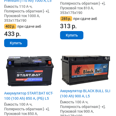
Premium (110 Ah) 1000 А, L5
Полярность обратная [- +],
Ёмкость 110 А·ч,
Пусковой ток 810 А,
Полярность обратная [- +],
353x175x190
Пусковой ток 1000 А,
285
р.
при сдаче акб
353x175x190
313
р.
402
р.
при сдаче акб
433
р.
Купить
Купить
Аккумулятор BLACK BULL SLI
Аккумулятор START.BAT 6CT-
(100 Ah) 900 А, L5
100 (100 Ah) 850 А, (РБ) L5
Ёмкость 100 А·ч,
Ёмкость 100 А·ч,
Полярность обратная [- +],
Полярность обратная [- +],
Пусковой ток 900 А,
Пусковой ток 850 А,
353x175x190