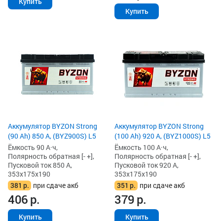
Купить
Купить
Аккумулятор BYZON Strong
Аккумулятор BYZON Strong
(90 Ah) 850 А, (BYZ900S) L5
(100 Ah) 920 А, (BYZ1000S) L5
Ёмкость 90 А·ч,
Ёмкость 100 А·ч,
Полярность обратная [- +],
Полярность обратная [- +],
Пусковой ток 850 А,
Пусковой ток 920 А,
353x175x190
353x175x190
381
р.
при сдаче акб
351
р.
при сдаче акб
406
р.
379
р.
Купить
Купить