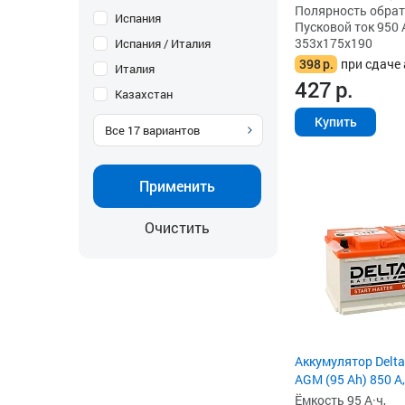
Полярность обратна
Испания
Пусковой ток 950 
353x175x190
Испания / Италия
398
р.
при сдаче 
Италия
427
р.
Казахстан
Купить
Все
17
вариантов
Применить
Очистить
Аккумулятор Delta
AGM (95 Ah) 850 А,
Ёмкость 95 А·ч,