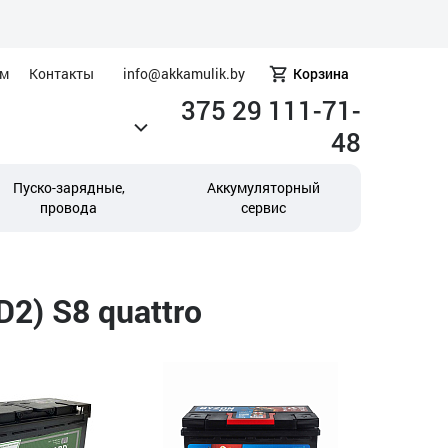
ам
Контакты
info@akkamulik.by
Корзина
375 29 111-71-
48
Пуско-зарядные,
Аккумуляторный
провода
сервис
2) S8 quattro