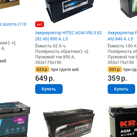
 золото (110
хит
Аккумулятор HITEC AGM VRL5 92
Аккумулятор F
(92 Ah) 850 А, L5
Ah) 840 А, L5
я [- +],
Ёмкость 92 А·ч,
Ёмкость 100 А·
 А,
Полярность обратная [- +],
Полярность обр
Пусковой ток 850 А,
Пусковой ток 8
акб
353x175x190
353x175x190
623
р.
при сдаче акб
331
р.
при сд
649
р.
359
р.
Купить
Купить