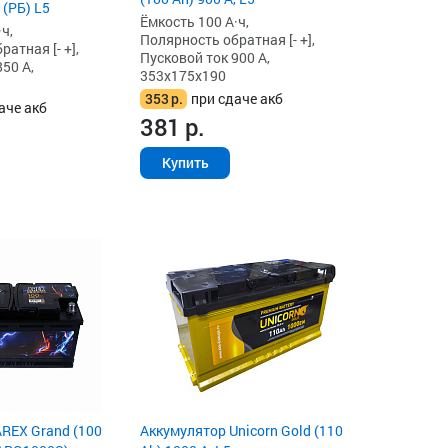
 (РБ) L5
Ёмкость 100 А·ч,
ч,
Полярность обратная [- +],
атная [- +],
Пусковой ток 900 А,
50 А,
353x175x190
353
р.
при сдаче акб
аче акб
381
р.
Купить
REX Grand (100
Аккумулятор Unicorn Gold (110