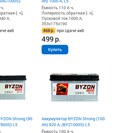
(ARG1000S)
Ah) 1000 А, L5
ч,
Ёмкость 110 А·ч,
атная [- +],
Полярность обратная [- +],
40 А,
Пусковой ток 1000 А,
353x175x190
аче акб
468
р.
при сдаче акб
499
р.
Купить
YZON Strong (90
Аккумулятор BYZON Strong (100
Z900S) L5
Ah) 920 А, (BYZ1000S) L5
,
Ёмкость 100 А·ч,