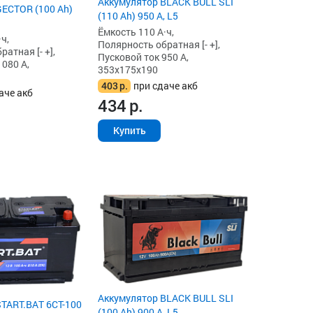
Аккумулятор BLACK BULL SLI
ECTOR (100 Ah)
(110 Ah) 950 А, L5
Ёмкость 110 А·ч,
ч,
Полярность обратная [- +],
атная [- +],
Пусковой ток 950 А,
1080 А,
353x175x190
403
р.
при сдаче акб
аче акб
434
р.
Купить
Аккумулятор BLACK BULL SLI
TART.BAT 6CT-100
(100 Ah) 900 А, L5