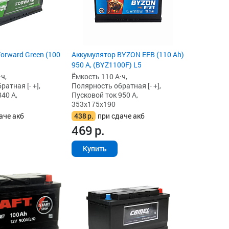
orward Green (100
Аккумулятор BYZON EFB (110 Ah)
950 А, (BYZ1100F) L5
ч,
Ёмкость 110 А·ч,
атная [- +],
Полярность обратная [- +],
40 А,
Пусковой ток 950 А,
353x175x190
аче акб
438
р.
при сдаче акб
469
р.
Купить