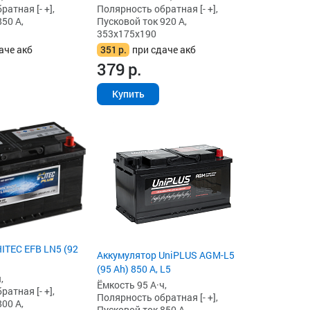
атная [- +],
Полярность обратная [- +],
50 А,
Пусковой ток 920 А,
353x175x190
аче акб
351
р.
при сдаче акб
379
р.
Купить
ITEC EFB LN5 (92
Аккумулятор UniPLUS AGM-L5
(95 Ah) 850 А, L5
,
Ёмкость 95 А·ч,
атная [- +],
Полярность обратная [- +],
00 А,
Пусковой ток 850 А,