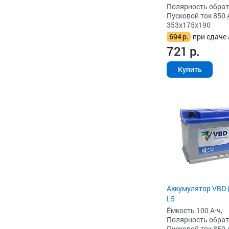
Полярность обратна
Пусковой ток 850 
353x175x190
694
р.
при сдаче 
721
р.
Купить
Аккумулятор VBD (
L5
Ёмкость 100 А·ч,
Полярность обратна
Пусковой ток 850 