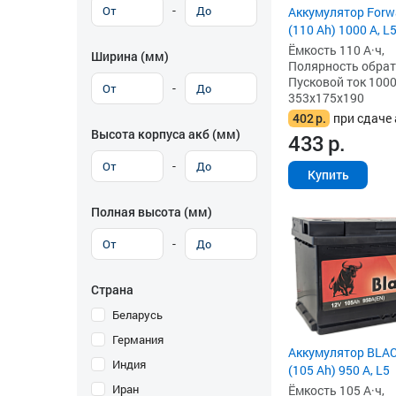
-
Аккумулятор Forw
(110 Ah) 1000 А, L
Ёмкость 110 А·ч,
Ширина (мм)
Полярность обратна
Пусковой ток 1000
-
353x175x190
402
р.
при сдаче 
Высота корпуса акб (мм)
433
р.
-
Купить
Полная высота (мм)
-
Страна
Беларусь
Германия
Аккумулятор BLAC
Индия
(105 Ah) 950 А, L5
Иран
Ёмкость 105 А·ч,