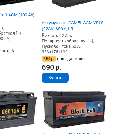
raft AGM (100 Ah)
Аккумулятор CAMEL AGM VRL5
ч,
(92Ah) 850 А, L5
атная [- +],
Ёмкость 92 А·ч,
00 А,
Полярность обратная [- +],
Пусковой ток 850 А,
аче акб
353x175x190
664
р.
при сдаче акб
690
р.
Купить