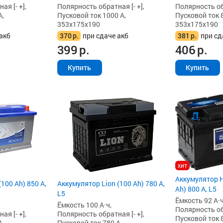
я [- +],
Полярность обратная [- +],
Полярность обр
А,
Пусковой ток 1000 А,
Пусковой ток 8
353x175x190
353x175x190
акб
370
р.
при сдаче акб
381
р.
при сд
399
р.
406
р.
Купить
Купить
хит
Аккумулятор H
100 Ah) 850 А,
Аккумулятор Lion (100 Ah) 780 А,
Ah) 800 А, L5
L5
Ёмкость 92 А·ч
Ёмкость 100 А·ч,
Полярность обр
я [- +],
Полярность обратная [- +],
Пусковой ток 8
А,
Пусковой ток 780 А,