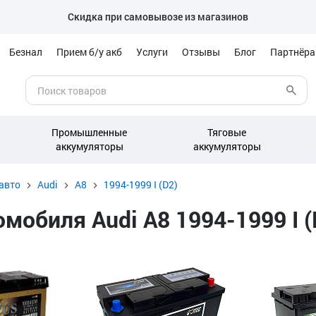
Скидка при самовывозе из магазинов
Безнал
Прием б/у акб
Услуги
Отзывы
Блог
Партнёр
Промышленные
Тяговые
аккумуляторы
аккумуляторы
авто
Audi
A8
1994-1999 I (D2)
обиля Audi A8 1994-1999 I (D