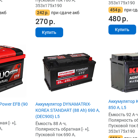
353x175x190
353x175x190
454
р.
при сд
акб
242
р.
при сдаче акб
480
р.
270
р.
Купить
Купить
Аккумулятор K
Power EFB (90
Аккумулятор DYNAMATRIX-
850 А, L5
KOREA STANDART (88 Ah) 690 А,
Ёмкость 92 А·ч
(DEC900) L5
Полярность обр
я [- +],
Ёмкость 88 А·ч,
Пусковой ток 8
А,
Полярность обратная [- +],
353x175x190
Пусковой ток 690 А,