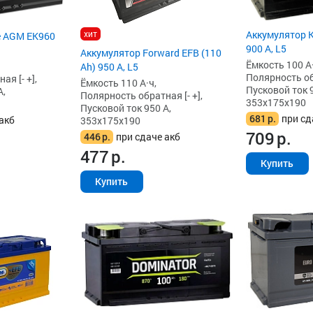
хит
Аккумулятор K
e AGM EK960
900 А, L5
Аккумулятор Forward EFB (110
Ёмкость 100 А·
Ah) 950 А, L5
Полярность обр
я [- +],
Ёмкость 110 А·ч,
Пусковой ток 9
А,
Полярность обратная [- +],
353x175x190
Пусковой ток 950 А,
681
р.
при сд
акб
353x175x190
709
р.
446
р.
при сдаче акб
477
р.
Купить
Купить