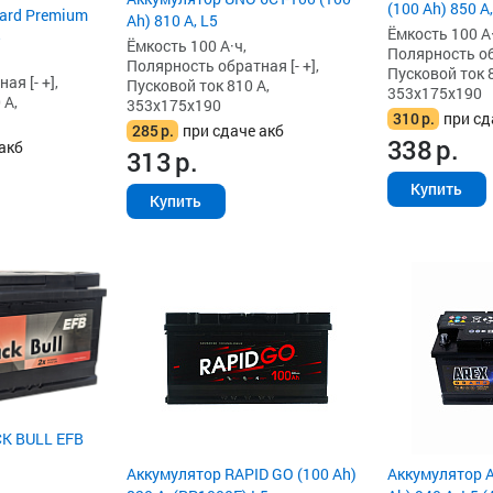
(100 Ah) 850 А,
ard Premium
Ah) 810 А, L5
Ёмкость 100 А·
5
Ёмкость 100 А·ч,
Полярность обр
Полярность обратная [- +],
Пусковой ток 8
я [- +],
Пусковой ток 810 А,
353x175x190
 А,
353x175x190
310
р.
при сд
285
р.
при сдаче акб
338
р.
акб
313
р.
Купить
Купить
K BULL EFB
Аккумулятор RAPID GO (100 Ah)
Аккумулятор A