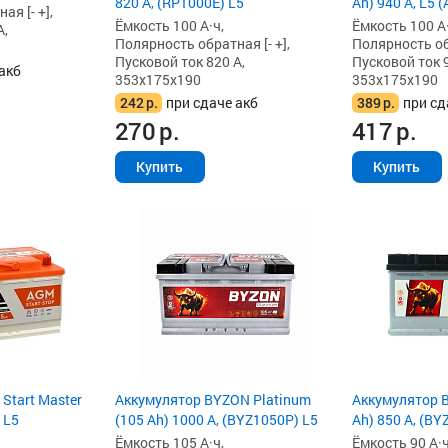
820 А, (RP1000E) L5
Ah) 940 А, L5 
я [- +],
Ёмкость 100 А·ч,
Ёмкость 100 А·
А,
Полярность обратная [- +],
Полярность обр
Пусковой ток 820 А,
Пусковой ток 9
акб
353x175x190
353x175x190
242
р.
при сдаче акб
389
р.
при сд
270
р.
417
р.
Купить
Купить
 Start Master
Аккумулятор BYZON Platinum
Аккумулятор B
 L5
(105 Ah) 1000 А, (BYZ1050P) L5
Ah) 850 А, (BY
Ёмкость 105 А·ч,
Ёмкость 90 А·ч