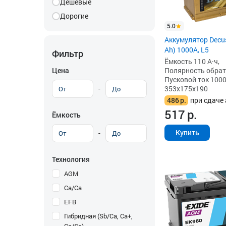
Дешевые
Дорогие
5.0
Аккумулятор Decus
Ah) 1000A, L5
Фильтр
Ёмкость 110 А·ч,
Цена
Полярность обратна
Пусковой ток 1000
-
353x175x190
486
р.
при сдаче 
517
р.
Ёмкость
Купить
-
Технология
AGM
Ca/Ca
EFB
Гибридная (Sb/Ca, Ca+,