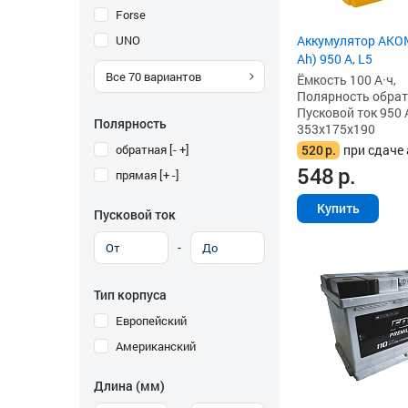
Forse
UNO
Аккумулятор AKOM
Ah) 950 А, L5
Все
70
вариантов
Ёмкость 100 А·ч,
Полярность обратна
Пусковой ток 950 
Полярность
353x175x190
обратная [- +]
520
р.
при сдаче 
548
р.
прямая [+ -]
Купить
Пусковой ток
-
Тип корпуса
Европейский
Американский
Длина (мм)