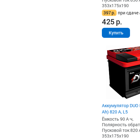
353x175x190
397
р.
при сдаче 
425
р.
Купить
Аккумулятор DUO 
Ah) 820 А, L5
Ёмкость 90 А·ч,
Полярность обратна
Пусковой ток 820 
353x175x190