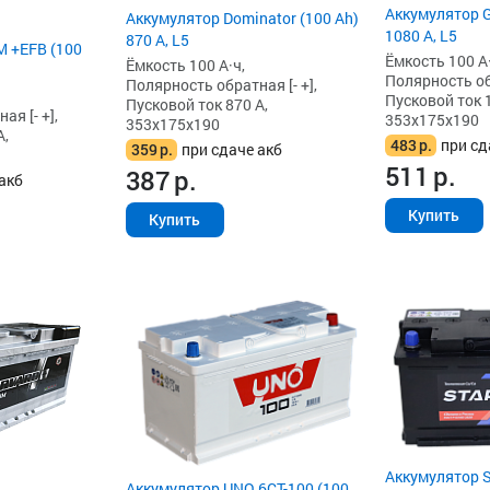
Аккумулятор G
Аккумулятор Dominator (100 Ah)
1080 А, L5
870 А, L5
 +EFB (100
Ёмкость 100 А·
Ёмкость 100 А·ч,
Полярность обр
Полярность обратная [- +],
Пусковой ток 
Пусковой ток 870 А,
я [- +],
353x175x190
353x175x190
А,
483
р.
при сд
359
р.
при сдаче акб
511
р.
387
р.
акб
Купить
Купить
Аккумулятор S
Аккумулятор UNO 6CT-100 (100