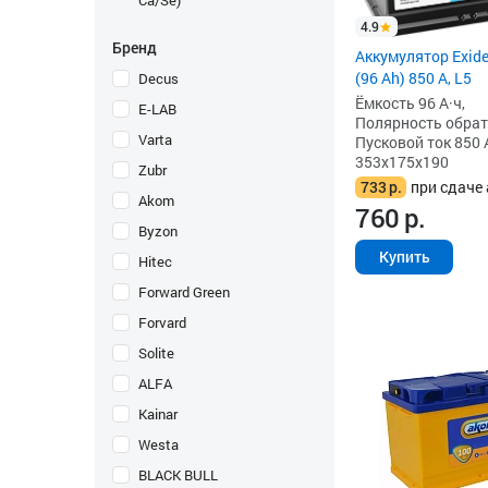
Ca/Se)
4.9
Бренд
Аккумулятор Exid
(96 Ah) 850 А, L5
Decus
Ёмкость 96 А·ч,
E-LAB
Полярность обратна
Varta
Пусковой ток 850 
353x175x190
Zubr
733
р.
при сдаче 
Akom
760
р.
Byzon
Купить
Hitec
Forward Green
Forvard
Solite
ALFA
Kainar
Westa
BLACK BULL