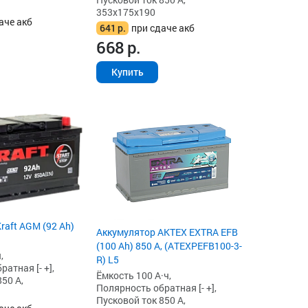
353x175x190
аче акб
641
р.
при сдаче акб
668
р.
Купить
raft AGM (92 Ah)
Аккумулятор AKTEX EXTRA EFB
(100 Ah) 850 А, (ATEXPEFB100-3-
,
R) L5
атная [- +],
Ёмкость 100 А·ч,
50 А,
Полярность обратная [- +],
Пусковой ток 850 А,