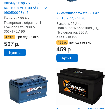
Аккумулятор VST EFB
6СТ-100.0 VL (100 Ah) 930 А,
(600500093) L5
Аккумулятор Westa 6СТ-92
VLR (92 Ah) 820 А, L5
Ёмкость 100 А·ч,
Полярность обратная [- +],
Ёмкость 92 А·ч,
Пусковой ток 930 А,
Полярность обратная [- +],
353x175x190
Пусковой ток 820 А,
353x175x190
479
р.
при сдаче акб
433
р.
при сдаче акб
507
р.
459
р.
Купить
Купить