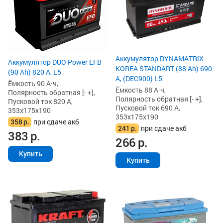
Аккумулятор DYNAMATRIX-
Аккумулятор DUO Power EFB
KOREA STANDART (88 Ah) 690
(90 Ah) 820 А, L5
А, (DEC900) L5
Ёмкость 90 А·ч,
Ёмкость 88 А·ч,
Полярность обратная [- +],
Полярность обратная [- +],
Пусковой ток 820 А,
Пусковой ток 690 А,
353x175x190
353x175x190
358
р.
при сдаче акб
241
р.
при сдаче акб
383
р.
266
р.
Купить
Купить