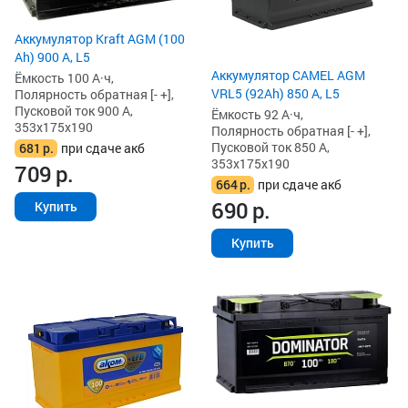
Аккумулятор Kraft AGM (100
Ah) 900 А, L5
Аккумулятор CAMEL AGM
Ёмкость 100 А·ч,
VRL5 (92Ah) 850 А, L5
Полярность обратная [- +],
Пусковой ток 900 А,
Ёмкость 92 А·ч,
353x175x190
Полярность обратная [- +],
Пусковой ток 850 А,
681
р.
при сдаче акб
353x175x190
709
р.
664
р.
при сдаче акб
690
р.
Купить
Купить