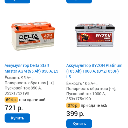
Аккумулятор Delta Start
Аккумулятор BYZON Platinum
Master AGM (95 Ah) 850 А, L5
(105 Ah) 1000 А, (BYZ1050P)
L5
Ёмкость 95 А·ч,
Полярность обратная [- +],
Ёмкость 105 А·ч,
Пусковой ток 850 А,
Полярность обратная [- +],
353x175x190
Пусковой ток 1000 А,
353x175x190
694
р.
при сдаче акб
370
р.
при сдаче акб
721
р.
399
р.
Купить
Купить