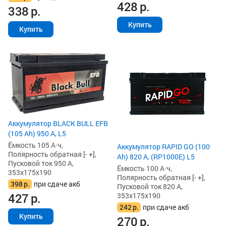
428
р.
338
р.
Купить
Купить
Аккумулятор BLACK BULL EFB
(105 Ah) 950 А, L5
Ёмкость 105 А·ч,
Аккумулятор RAPID GO (100
Полярность обратная [- +],
Ah) 820 А, (RP1000E) L5
Пусковой ток 950 А,
Ёмкость 100 А·ч,
353x175x190
Полярность обратная [- +],
398
р.
при сдаче акб
Пусковой ток 820 А,
427
р.
353x175x190
242
р.
при сдаче акб
Купить
270
р.