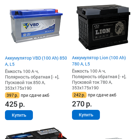
Аккумулятор Lion (100 Ah)
Аккумулятор VBD (100 Ah) 850
780 А, L5
А, L5
Ёмкость 100 А·ч,
Ёмкость 100 А·ч,
Полярность обратная [- +],
Полярность обратная [- +],
Пусковой ток 780 А,
Пусковой ток 850 А,
353x175x190
353x175x190
242
р.
при сдаче акб
397
р.
при сдаче акб
270
р.
425
р.
Купить
Купить