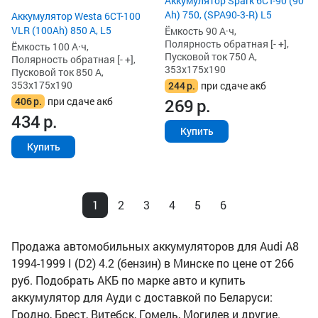
Аккумулятор Spark 6СТ-90 (90
Ah) 750, (SPA90-3-R) L5
Аккумулятор Westa 6СТ-100
VLR (100Ah) 850 А, L5
Ёмкость 90 А·ч,
Полярность обратная [- +],
Ёмкость 100 А·ч,
Пусковой ток 750 А,
Полярность обратная [- +],
353x175x190
Пусковой ток 850 А,
353x175x190
244
р.
при сдаче акб
406
р.
при сдаче акб
269
р.
434
р.
Купить
Купить
1
2
3
4
5
6
Продажа автомобильных аккумуляторов для Audi A8
1994-1999 I (D2) 4.2 (бензин) в Минске по цене от 266
руб. Подобрать АКБ по марке авто и купить
аккумулятор для Ауди с доставкой по Беларуси:
Гродно, Брест, Витебск, Гомель, Могилев и другие.