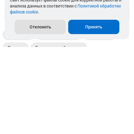
анализа данных в соответствии с
Политикой обработки
файлов cookie
.
info@akkamulik.by
Отклонить
Принять
Доставка
Пункты выдачи
Магазины
Оплата
Безналичный расчет
Прием б/у акб
Информация
Отзывы
Контакты
© 2026. ООО «Аккамулик». 220056, Беларусь, г. Минск,
пр. Независимости, д.199.
УНП 192748524. Зарегистрирован в торговом реестре
№ 369712 от 01.03.2017