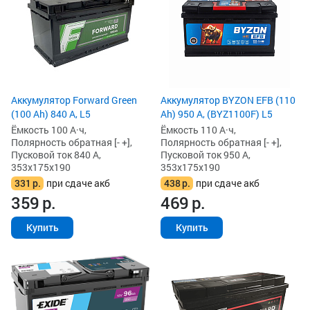
Аккумулятор Forward Green
Аккумулятор BYZON EFB (110
(100 Ah) 840 А, L5
Ah) 950 А, (BYZ1100F) L5
Ёмкость 100 А·ч,
Ёмкость 110 А·ч,
Полярность обратная [- +],
Полярность обратная [- +],
Пусковой ток 840 А,
Пусковой ток 950 А,
353x175x190
353x175x190
331
р.
при сдаче акб
438
р.
при сдаче акб
359
р.
469
р.
Купить
Купить