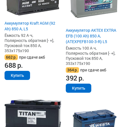
Аккумулятор Kraft AGM (92
Ah) 850 А, L5
Аккумулятор AKTEX EXTRA
Ёмкость 92 А·ч,
EFB (100 Ah) 850 А,
Полярность обратная [- +],
(ATEXPEFB100-3-R) L5
Пусковой ток 850 А,
Ёмкость 100 А·ч,
353x175x190
Полярность обратная [- +],
662
р.
при сдаче акб
Пусковой ток 850 А,
353x175x190
688
р.
364
р.
при сдаче акб
Купить
392
р.
Купить