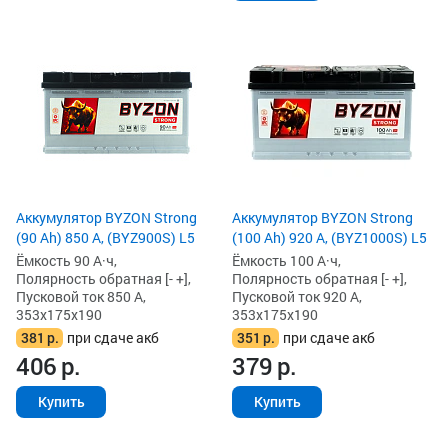
Аккумулятор BYZON Strong
Аккумулятор BYZON Strong
(90 Ah) 850 А, (BYZ900S) L5
(100 Ah) 920 А, (BYZ1000S) L5
Ёмкость 90 А·ч,
Ёмкость 100 А·ч,
Полярность обратная [- +],
Полярность обратная [- +],
Пусковой ток 850 А,
Пусковой ток 920 А,
353x175x190
353x175x190
381
р.
при сдаче акб
351
р.
при сдаче акб
406
р.
379
р.
Купить
Купить