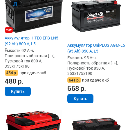
хит
Аккумулятор HITEC EFB LN5
(92 Ah) 800 А, L5
Аккумулятор UniPLUS AGM-L5
Ёмкость 92 А·ч,
(95 Ah) 850 А, L5
Полярность обратная [- +],
Ёмкость 95 А·ч,
Пусковой ток 800 А,
Полярность обратная [- +],
353x175x190
Пусковой ток 850 А,
454
р.
при сдаче акб
353x175x190
480
р.
641
р.
при сдаче акб
668
р.
Купить
Купить