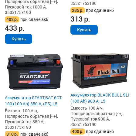
Полярность обратная [- +],
353x175x190
Пусковой ток 1000 А,
285
р.
при сдаче акб
353x175x190
313
р.
402
р.
при сдаче акб
433
р.
Купить
Купить
Аккумулятор BLACK BULL SLI
Аккумулятор START.BAT 6CT-
(100 Ah) 900 А, L5
100 (100 Ah) 850 А, (РБ) L5
Ёмкость 100 А·ч,
Ёмкость 100 А·ч,
Полярность обратная [- +],
Полярность обратная [- +],
Пусковой ток 900 А,
Пусковой ток 850 А,
353x175x190
353x175x190
400
р.
при сдаче акб
310
р.
при сдаче акб