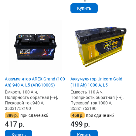
Купить
Аккумулятор AREX Grand (100
Аккумулятор Unicorn Gold
Ah) 940 А, L5 (ARG1000S)
(110 Ah) 1000 А, L5
Ёмкость 100 А·ч,
Ёмкость 110 А·ч,
Полярность обратная [- +],
Полярность обратная [- +],
Пусковой ток 940 А,
Пусковой ток 1000 А,
353x175x190
353x175x190
389
р.
при сдаче акб
468
р.
при сдаче акб
417
р.
499
р.
Купить
Купить