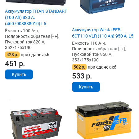
Аккумулятор TITAN STANDART
(100 Ah) 820 А,
(4607008888010) L5
Аккумулятор Westa EFB
Ёмкость 100 А·ч,
6СТ-110 VLR (110 Ah) 950 А, L5
Полярность обратная [- +],
Пусковой ток 820 А,
Ёмкость 110 А·ч,
352x175x190
Полярность обратная [- +],
Пусковой ток 950 А,
423
р.
при сдаче акб
353x175x190
451
р.
502
р.
при сдаче акб
533
р.
Купить
Купить