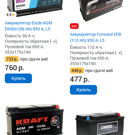
4.9
Аккумулятор Exide AGM
хит
EK960 (96 Ah) 850 А, L5
Аккумулятор Forward EFB
Ёмкость 96 А·ч,
(110 Ah) 950 А, L5
Полярность обратная [- +],
Пусковой ток 850 А,
Ёмкость 110 А·ч,
353x175x190
Полярность обратная [- +],
Пусковой ток 950 А,
733
р.
при сдаче акб
353x175x190
760
р.
446
р.
при сдаче акб
477
р.
Купить
Купить