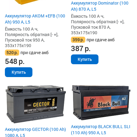
Аккумулятор Dominator (100
Ah) 870 А, L5
Аккумулятор AKOM +EFB (100
Ёмкость 100 А·ч,
Полярность обратная [- +],
Ah) 950 А, L5
Пусковой ток 870 А,
Ёмкость 100 А·ч,
353x175x190
Полярность обратная [- +],
359
р.
при сдаче акб
Пусковой ток 950 А,
353x175x190
387
р.
520
р.
при сдаче акб
548
р.
Купить
Купить
Аккумулятор BLACK BULL SLI
Аккумулятор GECTOR (100 Ah)
(110 Ah) 950 А, L5
1080 А, L5