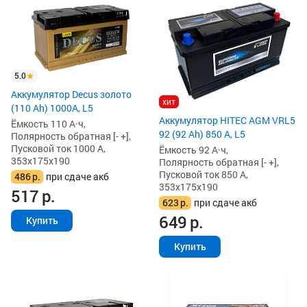
5.0
Аккумулятор Decus золото
хит
(110 Ah) 1000A, L5
Аккумулятор HITEC AGM VRL5
Ёмкость 110 А·ч,
92 (92 Ah) 850 А, L5
Полярность обратная [- +],
Пусковой ток 1000 А,
Ёмкость 92 А·ч,
353x175x190
Полярность обратная [- +],
Пусковой ток 850 А,
486
р.
при сдаче акб
353x175x190
517
р.
623
р.
при сдаче акб
649
р.
Купить
Купить