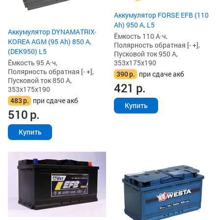
Аккумулятор FORSE EFB (110
Ah) 950 А, L5
Аккумулятор DYNAMATRIX-
Ёмкость 110 А·ч,
KOREA AGM (95 Ah) 850 А,
Полярность обратная [- +],
(DEK950) L5
Пусковой ток 950 А,
Ёмкость 95 А·ч,
353x175x190
Полярность обратная [- +],
390
р.
при сдаче акб
Пусковой ток 850 А,
421
р.
353x175x190
483
р.
при сдаче акб
Купить
510
р.
Купить