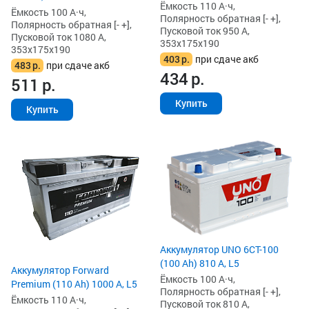
Ёмкость 110 А·ч,
Ёмкость 100 А·ч,
Полярность обратная [- +],
Полярность обратная [- +],
Пусковой ток 950 А,
Пусковой ток 1080 А,
353x175x190
353x175x190
403
р.
при сдаче акб
483
р.
при сдаче акб
434
р.
511
р.
Купить
Купить
Аккумулятор UNO 6CT-100
(100 Ah) 810 А, L5
Аккумулятор Forward
Ёмкость 100 А·ч,
Premium (110 Ah) 1000 А, L5
Полярность обратная [- +],
Ёмкость 110 А·ч,
Пусковой ток 810 А,