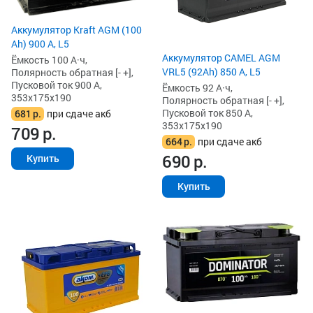
Аккумулятор Kraft AGM (100
Ah) 900 А, L5
Аккумулятор CAMEL AGM
Ёмкость 100 А·ч,
VRL5 (92Ah) 850 А, L5
Полярность обратная [- +],
Пусковой ток 900 А,
Ёмкость 92 А·ч,
353x175x190
Полярность обратная [- +],
Пусковой ток 850 А,
681
р.
при сдаче акб
353x175x190
709
р.
664
р.
при сдаче акб
690
р.
Купить
Купить