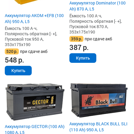
Аккумулятор Dominator (100
Ah) 870 А, L5
Аккумулятор AKOM +EFB (100
Ёмкость 100 А·ч,
Полярность обратная [- +],
Ah) 950 А, L5
Пусковой ток 870 А,
Ёмкость 100 А·ч,
353x175x190
Полярность обратная [- +],
359
р.
при сдаче акб
Пусковой ток 950 А,
353x175x190
387
р.
520
р.
при сдаче акб
548
р.
Купить
Купить
Аккумулятор BLACK BULL SLI
Аккумулятор GECTOR (100 Ah)
(110 Ah) 950 А, L5
1080 А, L5