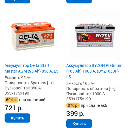
Аккумулятор Delta Start
Аккумулятор BYZON Platinum
Master AGM (95 Ah) 850 А, L5
(105 Ah) 1000 А, (BYZ1050P)
L5
Ёмкость 95 А·ч,
Полярность обратная [- +],
Ёмкость 105 А·ч,
Пусковой ток 850 А,
Полярность обратная [- +],
353x175x190
Пусковой ток 1000 А,
353x175x190
694
р.
при сдаче акб
370
р.
при сдаче акб
721
р.
399
р.
Купить
Купить