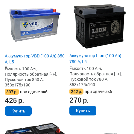
Аккумулятор Lion (100 Ah)
Аккумулятор VBD (100 Ah) 850
780 А, L5
А, L5
Ёмкость 100 А·ч,
Ёмкость 100 А·ч,
Полярность обратная [- +],
Полярность обратная [- +],
Пусковой ток 780 А,
Пусковой ток 850 А,
353x175x190
353x175x190
242
р.
при сдаче акб
397
р.
при сдаче акб
270
р.
425
р.
Купить
Купить