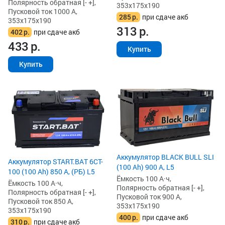
Полярность обратная [- +],
353x175x190
Пусковой ток 1000 А,
285
р.
при сдаче акб
353x175x190
313
р.
402
р.
при сдаче акб
433
р.
Купить
Купить
Аккумулятор BLACK BULL SLI
Аккумулятор START.BAT 6CT-
(100 Ah) 900 А, L5
100 (100 Ah) 850 А, (РБ) L5
Ёмкость 100 А·ч,
Ёмкость 100 А·ч,
Полярность обратная [- +],
Полярность обратная [- +],
Пусковой ток 900 А,
Пусковой ток 850 А,
353x175x190
353x175x190
400
р.
при сдаче акб
310
р.
при сдаче акб