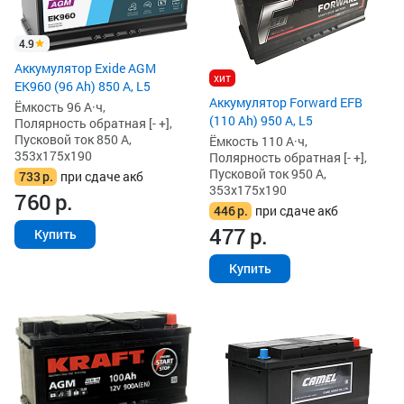
4.9
Аккумулятор Exide AGM
хит
EK960 (96 Ah) 850 А, L5
Аккумулятор Forward EFB
Ёмкость 96 А·ч,
(110 Ah) 950 А, L5
Полярность обратная [- +],
Пусковой ток 850 А,
Ёмкость 110 А·ч,
353x175x190
Полярность обратная [- +],
Пусковой ток 950 А,
733
р.
при сдаче акб
353x175x190
760
р.
446
р.
при сдаче акб
477
р.
Купить
Купить