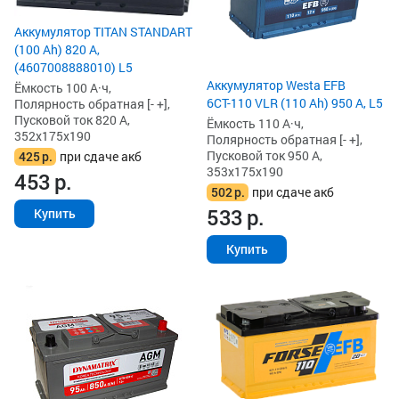
Аккумулятор TITAN STANDART
(100 Ah) 820 А,
(4607008888010) L5
Аккумулятор Westa EFB
Ёмкость 100 А·ч,
6СТ-110 VLR (110 Ah) 950 А, L5
Полярность обратная [- +],
Пусковой ток 820 А,
Ёмкость 110 А·ч,
352x175x190
Полярность обратная [- +],
Пусковой ток 950 А,
425
р.
при сдаче акб
353x175x190
453
р.
502
р.
при сдаче акб
533
р.
Купить
Купить