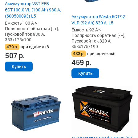
Аккумулятор VST EFB
6СТ-100.0 VL (100 Ah) 930 А,
(600500093) L5
Аккумулятор Westa 6СТ-92
VLR (92 Ah) 820 А, L5
Ёмкость 100 А·ч,
Полярность обратная [- +],
Ёмкость 92 А·ч,
Пусковой ток 930 А,
Полярность обратная [- +],
353x175x190
Пусковой ток 820 А,
353x175x190
479
р.
при сдаче акб
433
р.
при сдаче акб
507
р.
459
р.
Купить
Купить