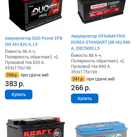
Аккумулятор DYNAMATRIX-
Аккумулятор DUO Power EFB
KOREA STANDART (88 Ah) 690
(90 Ah) 820 А, L5
А, (DEC900) L5
Ёмкость 90 А·ч,
Ёмкость 88 А·ч,
Полярность обратная [- +],
Полярность обратная [- +],
Пусковой ток 820 А,
Пусковой ток 690 А,
353x175x190
353x175x190
358
р.
при сдаче акб
241
р.
при сдаче акб
383
р.
266
р.
Купить
Купить