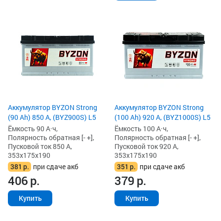
Аккумулятор BYZON Strong
Аккумулятор BYZON Strong
(90 Ah) 850 А, (BYZ900S) L5
(100 Ah) 920 А, (BYZ1000S) L5
Ёмкость 90 А·ч,
Ёмкость 100 А·ч,
Полярность обратная [- +],
Полярность обратная [- +],
Пусковой ток 850 А,
Пусковой ток 920 А,
353x175x190
353x175x190
381
р.
при сдаче акб
351
р.
при сдаче акб
406
р.
379
р.
Купить
Купить