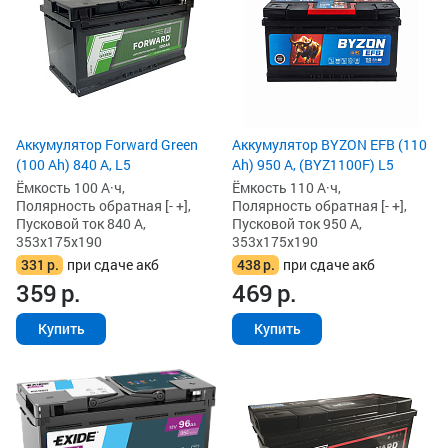
Аккумулятор Forward Green
Аккумулятор BYZON EFB (110
(100 Ah) 840 А, L5
Ah) 950 А, (BYZ1100F) L5
Ёмкость 100 А·ч,
Ёмкость 110 А·ч,
Полярность обратная [- +],
Полярность обратная [- +],
Пусковой ток 840 А,
Пусковой ток 950 А,
353x175x190
353x175x190
331
р.
при сдаче акб
438
р.
при сдаче акб
359
р.
469
р.
Купить
Купить