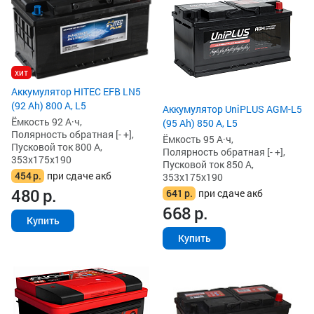
хит
Аккумулятор HITEC EFB LN5
(92 Ah) 800 А, L5
Аккумулятор UniPLUS AGM-L5
Ёмкость 92 А·ч,
(95 Ah) 850 А, L5
Полярность обратная [- +],
Ёмкость 95 А·ч,
Пусковой ток 800 А,
Полярность обратная [- +],
353x175x190
Пусковой ток 850 А,
454
р.
при сдаче акб
353x175x190
480
р.
641
р.
при сдаче акб
668
р.
Купить
Купить