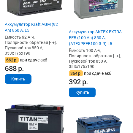
Аккумулятор Kraft AGM (92
Ah) 850 А, L5
Аккумулятор AKTEX EXTRA
Ёмкость 92 А·ч,
EFB (100 Ah) 850 А,
Полярность обратная [- +],
(ATEXPEFB100-3-R) L5
Пусковой ток 850 А,
Ёмкость 100 А·ч,
353x175x190
Полярность обратная [- +],
662
р.
при сдаче акб
Пусковой ток 850 А,
353x175x190
688
р.
364
р.
при сдаче акб
Купить
392
р.
Купить