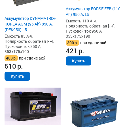
Аккумулятор FORSE EFB (110
Ah) 950 А, L5
Аккумулятор DYNAMATRIX-
Ёмкость 110 А·ч,
KOREA AGM (95 Ah) 850 А,
Полярность обратная [- +],
(DEK950) L5
Пусковой ток 950 А,
Ёмкость 95 А·ч,
353x175x190
Полярность обратная [- +],
390
р.
при сдаче акб
Пусковой ток 850 А,
421
р.
353x175x190
483
р.
при сдаче акб
Купить
510
р.
Купить