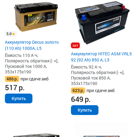
5.0
Аккумулятор Decus золото
хит
(110 Ah) 1000A, L5
Аккумулятор HITEC AGM VRL5
Ёмкость 110 А·ч,
92 (92 Ah) 850 А, L5
Полярность обратная [- +],
Пусковой ток 1000 А,
Ёмкость 92 А·ч,
353x175x190
Полярность обратная [- +],
Пусковой ток 850 А,
486
р.
при сдаче акб
353x175x190
517
р.
623
р.
при сдаче акб
649
р.
Купить
Купить