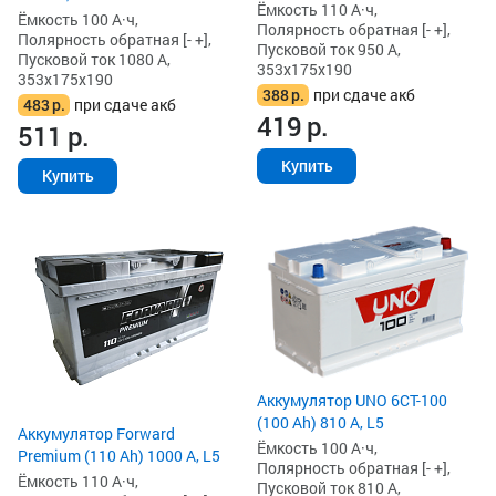
Ёмкость 110 А·ч,
Ёмкость 100 А·ч,
Полярность обратная [- +],
Полярность обратная [- +],
Пусковой ток 950 А,
Пусковой ток 1080 А,
353x175x190
353x175x190
388
р.
при сдаче акб
483
р.
при сдаче акб
419
р.
511
р.
Купить
Купить
Аккумулятор UNO 6CT-100
(100 Ah) 810 А, L5
Аккумулятор Forward
Ёмкость 100 А·ч,
Premium (110 Ah) 1000 А, L5
Полярность обратная [- +],
Ёмкость 110 А·ч,
Пусковой ток 810 А,