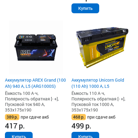
Купить
Аккумулятор AREX Grand (100
Аккумулятор Unicorn Gold
Ah) 940 А, L5 (ARG1000S)
(110 Ah) 1000 А, L5
Ёмкость 100 А·ч,
Ёмкость 110 А·ч,
Полярность обратная [- +],
Полярность обратная [- +],
Пусковой ток 940 А,
Пусковой ток 1000 А,
353x175x190
353x175x190
389
р.
при сдаче акб
468
р.
при сдаче акб
417
р.
499
р.
Купить
Купить