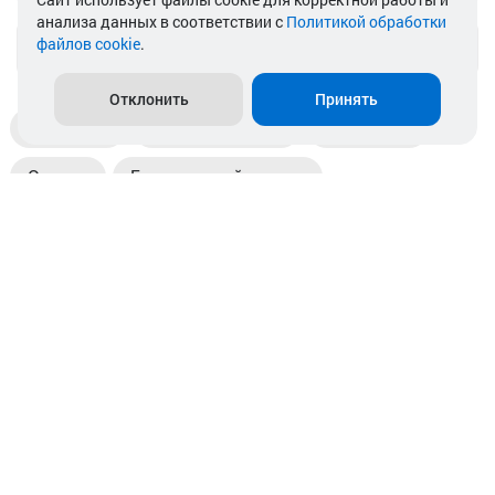
анализа данных в соответствии с
Политикой обработки
файлов cookie
.
info@akkamulik.by
Отклонить
Принять
Доставка
Пункты выдачи
Магазины
Оплата
Безналичный расчет
Прием б/у акб
Информация
Отзывы
Контакты
© 2026. ООО «Аккамулик». 220056, Беларусь, г. Минск,
пр. Независимости, д.199.
УНП 192748524. Зарегистрирован в торговом реестре
№ 369712 от 01.03.2017