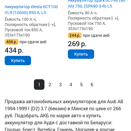
Аккумулятор Spark 6СТ-90 (90
Ah) 750, (SPA90-3-R) L5
Аккумулятор Westa 6СТ-100
VLR (100Ah) 850 А, L5
Ёмкость 90 А·ч,
Полярность обратная [- +],
Ёмкость 100 А·ч,
Пусковой ток 750 А,
Полярность обратная [- +],
353x175x190
Пусковой ток 850 А,
353x175x190
244
р.
при сдаче акб
406
р.
при сдаче акб
269
р.
434
р.
Купить
Купить
1
2
3
4
5
6
Продажа автомобильных аккумуляторов для Audi A8
1994-1999 I (D2) 3.7 (бензин) в Минске по цене от 266
руб. Подобрать АКБ по марке авто и купить
аккумулятор для Ауди с доставкой по Беларуси:
Гродно, Брест, Витебск, Гомель, Могилев и другие.