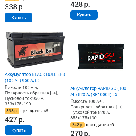
428
р.
338
р.
Купить
Купить
Аккумулятор BLACK BULL EFB
(105 Ah) 950 А, L5
Ёмкость 105 А·ч,
Аккумулятор RAPID GO (100
Полярность обратная [- +],
Ah) 820 А, (RP1000E) L5
Пусковой ток 950 А,
Ёмкость 100 А·ч,
353x175x190
Полярность обратная [- +],
398
р.
при сдаче акб
Пусковой ток 820 А,
427
р.
353x175x190
242
р.
при сдаче акб
Купить
270
р.