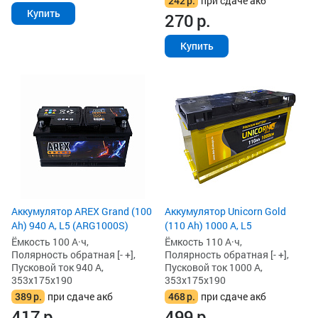
242
р.
при сдаче акб
Купить
270
р.
Купить
Аккумулятор AREX Grand (100
Аккумулятор Unicorn Gold
Ah) 940 А, L5 (ARG1000S)
(110 Ah) 1000 А, L5
Ёмкость 100 А·ч,
Ёмкость 110 А·ч,
Полярность обратная [- +],
Полярность обратная [- +],
Пусковой ток 940 А,
Пусковой ток 1000 А,
353x175x190
353x175x190
389
р.
при сдаче акб
468
р.
при сдаче акб
417
р.
499
р.