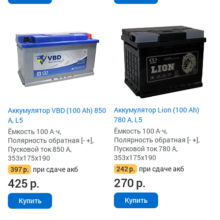
Аккумулятор Lion (100 Ah)
Аккумулятор VBD (100 Ah) 850
780 А, L5
А, L5
Ёмкость 100 А·ч,
Ёмкость 100 А·ч,
Полярность обратная [- +],
Полярность обратная [- +],
Пусковой ток 780 А,
Пусковой ток 850 А,
353x175x190
353x175x190
242
р.
при сдаче акб
397
р.
при сдаче акб
270
р.
425
р.
Купить
Купить