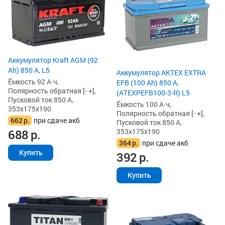
Аккумулятор Kraft AGM (92
Ah) 850 А, L5
Аккумулятор AKTEX EXTRA
Ёмкость 92 А·ч,
EFB (100 Ah) 850 А,
Полярность обратная [- +],
(ATEXPEFB100-3-R) L5
Пусковой ток 850 А,
Ёмкость 100 А·ч,
353x175x190
Полярность обратная [- +],
662
р.
при сдаче акб
Пусковой ток 850 А,
353x175x190
688
р.
364
р.
при сдаче акб
Купить
392
р.
Купить