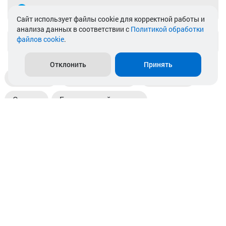
Telegram
Cайт использует файлы cookie для корректной работы и
анализа данных в соответствии с
Политикой обработки
файлов cookie
.
info@akkamulik.by
Отклонить
Принять
Доставка
Пункты выдачи
Магазины
Оплата
Безналичный расчет
Прием б/у акб
Информация
Отзывы
Контакты
© 2026. ООО «Аккамулик». 220056, Беларусь, г. Минск,
пр. Независимости, д.199.
УНП 192748524. Зарегистрирован в торговом реестре
№ 369712 от 01.03.2017