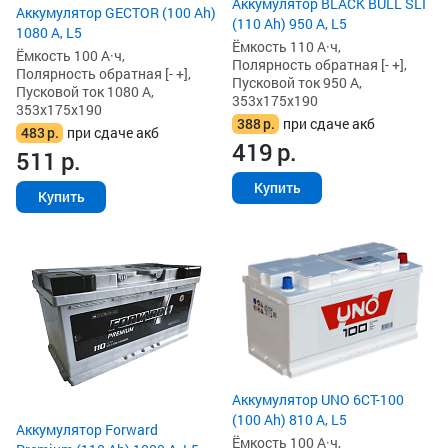
Аккумулятор BLACK BULL SLI
Аккумулятор GECTOR (100 Ah)
(110 Ah) 950 А, L5
1080 А, L5
Ёмкость 110 А·ч,
Ёмкость 100 А·ч,
Полярность обратная [- +],
Полярность обратная [- +],
Пусковой ток 950 А,
Пусковой ток 1080 А,
353x175x190
353x175x190
388
р.
при сдаче акб
483
р.
при сдаче акб
419
р.
511
р.
Купить
Купить
Аккумулятор UNO 6CT-100
(100 Ah) 810 А, L5
Аккумулятор Forward
Ёмкость 100 А·ч,