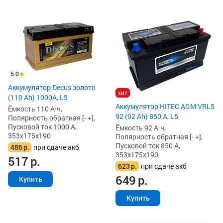
5.0
Аккумулятор Decus золото
хит
(110 Ah) 1000A, L5
Аккумулятор HITEC AGM VRL5
Ёмкость 110 А·ч,
92 (92 Ah) 850 А, L5
Полярность обратная [- +],
Пусковой ток 1000 А,
Ёмкость 92 А·ч,
353x175x190
Полярность обратная [- +],
Пусковой ток 850 А,
486
р.
при сдаче акб
353x175x190
517
р.
623
р.
при сдаче акб
649
р.
Купить
Купить