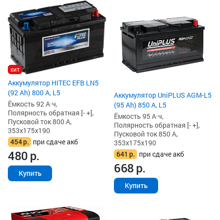
хит
Аккумулятор HITEC EFB LN5
(92 Ah) 800 А, L5
Аккумулятор UniPLUS AGM-L5
Ёмкость 92 А·ч,
(95 Ah) 850 А, L5
Полярность обратная [- +],
Ёмкость 95 А·ч,
Пусковой ток 800 А,
Полярность обратная [- +],
353x175x190
Пусковой ток 850 А,
454
р.
при сдаче акб
353x175x190
480
р.
641
р.
при сдаче акб
668
р.
Купить
Купить