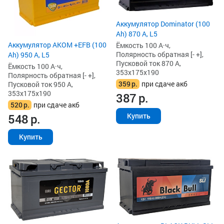
Аккумулятор Dominator (100
Ah) 870 А, L5
Аккумулятор AKOM +EFB (100
Ёмкость 100 А·ч,
Полярность обратная [- +],
Ah) 950 А, L5
Пусковой ток 870 А,
Ёмкость 100 А·ч,
353x175x190
Полярность обратная [- +],
359
р.
при сдаче акб
Пусковой ток 950 А,
353x175x190
387
р.
520
р.
при сдаче акб
548
р.
Купить
Купить