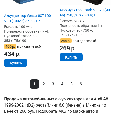
Аккумулятор Spark 6СТ-90 (90
Ah) 750, (SPA90-3-R) L5
Аккумулятор Westa 6СТ-100
VLR (100Ah) 850 А, L5
Ёмкость 90 А·ч,
Полярность обратная [- +],
Ёмкость 100 А·ч,
Пусковой ток 750 А,
Полярность обратная [- +],
353x175x190
Пусковой ток 850 А,
353x175x190
244
р.
при сдаче акб
406
р.
при сдаче акб
269
р.
434
р.
Купить
Купить
1
2
3
4
5
6
Продажа автомобильных аккумуляторов для Audi A8
1999-2002 I (D2) рестайлинг 6.0 (бензин) в Минске по
цене от 266 руб. Подобрать АКБ по марке авто и