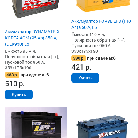
Аккумулятор FORSE EFB (110
Ah) 950 А, L5
Аккумулятор DYNAMATRIX-
Ёмкость 110 А·ч,
KOREA AGM (95 Ah) 850 А,
Полярность обратная [- +],
(DEK950) L5
Пусковой ток 950 А,
Ёмкость 95 А·ч,
353x175x190
Полярность обратная [- +],
390
р.
при сдаче акб
Пусковой ток 850 А,
421
р.
353x175x190
483
р.
при сдаче акб
Купить
510
р.
Купить