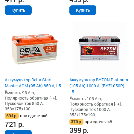
Купить
Купить
Аккумулятор Delta Start
Аккумулятор BYZON Platinum
Master AGM (95 Ah) 850 А, L5
(105 Ah) 1000 А, (BYZ1050P)
L5
Ёмкость 95 А·ч,
Полярность обратная [- +],
Ёмкость 105 А·ч,
Пусковой ток 850 А,
Полярность обратная [- +],
353x175x190
Пусковой ток 1000 А,
353x175x190
694
р.
при сдаче акб
370
р.
при сдаче акб
721
р.
399
р.