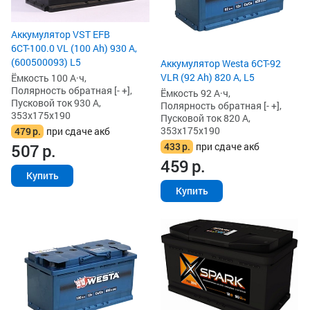
Аккумулятор VST EFB
6СТ-100.0 VL (100 Ah) 930 А,
(600500093) L5
Аккумулятор Westa 6СТ-92
VLR (92 Ah) 820 А, L5
Ёмкость 100 А·ч,
Полярность обратная [- +],
Ёмкость 92 А·ч,
Пусковой ток 930 А,
Полярность обратная [- +],
353x175x190
Пусковой ток 820 А,
353x175x190
479
р.
при сдаче акб
433
р.
при сдаче акб
507
р.
459
р.
Купить
Купить