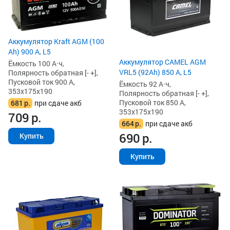
Аккумулятор Kraft AGM (100
Ah) 900 А, L5
Аккумулятор CAMEL AGM
Ёмкость 100 А·ч,
VRL5 (92Ah) 850 А, L5
Полярность обратная [- +],
Пусковой ток 900 А,
Ёмкость 92 А·ч,
353x175x190
Полярность обратная [- +],
Пусковой ток 850 А,
681
р.
при сдаче акб
353x175x190
709
р.
664
р.
при сдаче акб
690
р.
Купить
Купить