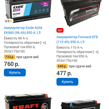
4.9
Аккумулятор Exide AGM
хит
EK960 (96 Ah) 850 А, L5
Аккумулятор Forward EFB
Ёмкость 96 А·ч,
(110 Ah) 950 А, L5
Полярность обратная [- +],
Пусковой ток 850 А,
Ёмкость 110 А·ч,
353x175x190
Полярность обратная [- +],
Пусковой ток 950 А,
733
р.
при сдаче акб
353x175x190
760
р.
446
р.
при сдаче акб
477
р.
Купить
Купить