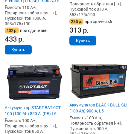
Premium (110 Ah) 1000 А, L5
Полярность обратная [- +],
Ёмкость 110 А·ч,
Пусковой ток 810 А,
Полярность обратная [- +],
353x175x190
Пусковой ток 1000 А,
285
р.
при сдаче акб
353x175x190
313
р.
402
р.
при сдаче акб
433
р.
Купить
Купить
Аккумулятор BLACK BULL SLI
Аккумулятор START.BAT 6CT-
(100 Ah) 900 А, L5
100 (100 Ah) 850 А, (РБ) L5
Ёмкость 100 А·ч,
Ёмкость 100 А·ч,
Полярность обратная [- +],
Полярность обратная [- +],
Пусковой ток 900 А,
Пусковой ток 850 А,
353x175x190