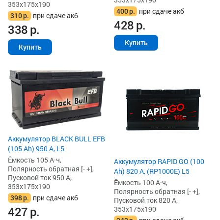
353x175x190
400
р.
при сдаче акб
310
р.
при сдаче акб
428
р.
338
р.
Купить
Купить
Аккумулятор BLACK BULL EFB
(105 Ah) 950 А, L5
Ёмкость 105 А·ч,
Аккумулятор RAPID GO (100
Полярность обратная [- +],
Ah) 820 А, (RP1000E) L5
Пусковой ток 950 А,
Ёмкость 100 А·ч,
353x175x190
Полярность обратная [- +],
398
р.
при сдаче акб
Пусковой ток 820 А,
427
р.
353x175x190