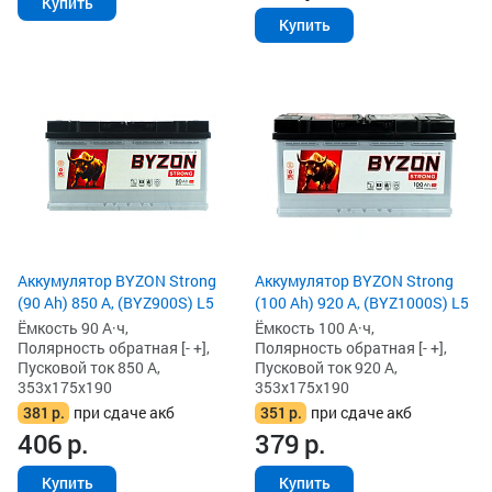
Купить
Купить
Аккумулятор BYZON Strong
Аккумулятор BYZON Strong
(90 Ah) 850 А, (BYZ900S) L5
(100 Ah) 920 А, (BYZ1000S) L5
Ёмкость 90 А·ч,
Ёмкость 100 А·ч,
Полярность обратная [- +],
Полярность обратная [- +],
Пусковой ток 850 А,
Пусковой ток 920 А,
353x175x190
353x175x190
381
р.
при сдаче акб
351
р.
при сдаче акб
406
р.
379
р.
Купить
Купить