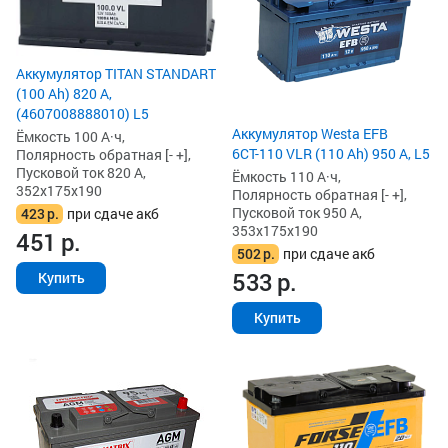
Аккумулятор TITAN STANDART
(100 Ah) 820 А,
(4607008888010) L5
Аккумулятор Westa EFB
Ёмкость 100 А·ч,
6СТ-110 VLR (110 Ah) 950 А, L5
Полярность обратная [- +],
Пусковой ток 820 А,
Ёмкость 110 А·ч,
352x175x190
Полярность обратная [- +],
Пусковой ток 950 А,
423
р.
при сдаче акб
353x175x190
451
р.
502
р.
при сдаче акб
533
р.
Купить
Купить