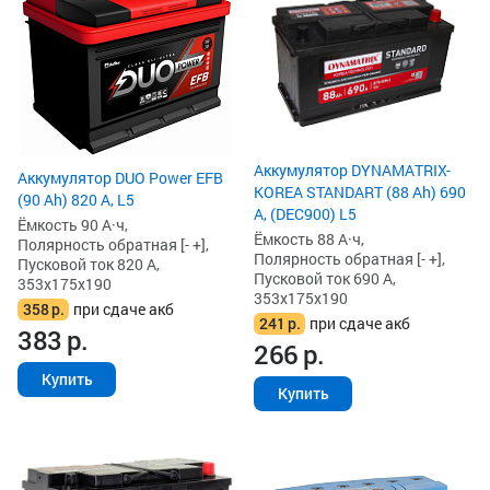
Аккумулятор DYNAMATRIX-
Аккумулятор DUO Power EFB
KOREA STANDART (88 Ah) 690
(90 Ah) 820 А, L5
А, (DEC900) L5
Ёмкость 90 А·ч,
Ёмкость 88 А·ч,
Полярность обратная [- +],
Полярность обратная [- +],
Пусковой ток 820 А,
Пусковой ток 690 А,
353x175x190
353x175x190
358
р.
при сдаче акб
241
р.
при сдаче акб
383
р.
266
р.
Купить
Купить