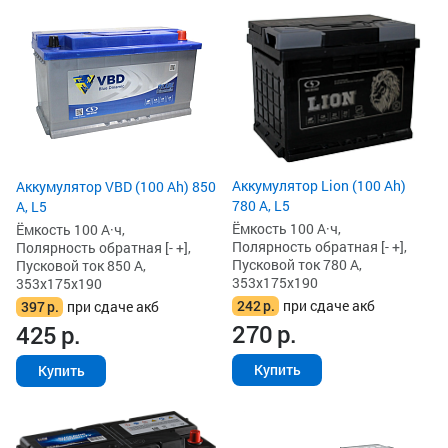
Аккумулятор Lion (100 Ah)
Аккумулятор VBD (100 Ah) 850
780 А, L5
А, L5
Ёмкость 100 А·ч,
Ёмкость 100 А·ч,
Полярность обратная [- +],
Полярность обратная [- +],
Пусковой ток 780 А,
Пусковой ток 850 А,
353x175x190
353x175x190
242
р.
при сдаче акб
397
р.
при сдаче акб
270
р.
425
р.
Купить
Купить