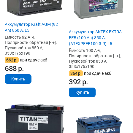
Аккумулятор Kraft AGM (92
Ah) 850 А, L5
Аккумулятор AKTEX EXTRA
Ёмкость 92 А·ч,
EFB (100 Ah) 850 А,
Полярность обратная [- +],
(ATEXPEFB100-3-R) L5
Пусковой ток 850 А,
Ёмкость 100 А·ч,
353x175x190
Полярность обратная [- +],
662
р.
при сдаче акб
Пусковой ток 850 А,
353x175x190
688
р.
364
р.
при сдаче акб
Купить
392
р.
Купить