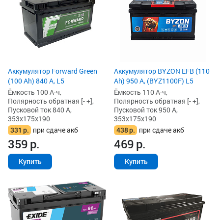
Аккумулятор Forward Green
Аккумулятор BYZON EFB (110
(100 Ah) 840 А, L5
Ah) 950 А, (BYZ1100F) L5
Ёмкость 100 А·ч,
Ёмкость 110 А·ч,
Полярность обратная [- +],
Полярность обратная [- +],
Пусковой ток 840 А,
Пусковой ток 950 А,
353x175x190
353x175x190
331
р.
при сдаче акб
438
р.
при сдаче акб
359
р.
469
р.
Купить
Купить