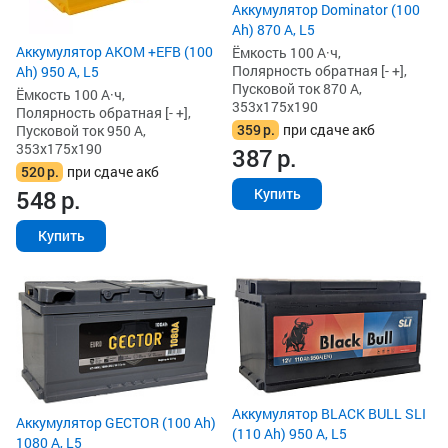
Аккумулятор Dominator (100
Ah) 870 А, L5
Аккумулятор AKOM +EFB (100
Ёмкость 100 А·ч,
Полярность обратная [- +],
Ah) 950 А, L5
Пусковой ток 870 А,
Ёмкость 100 А·ч,
353x175x190
Полярность обратная [- +],
359
р.
при сдаче акб
Пусковой ток 950 А,
353x175x190
387
р.
520
р.
при сдаче акб
548
р.
Купить
Купить
Аккумулятор BLACK BULL SLI
Аккумулятор GECTOR (100 Ah)
(110 Ah) 950 А, L5
1080 А, L5