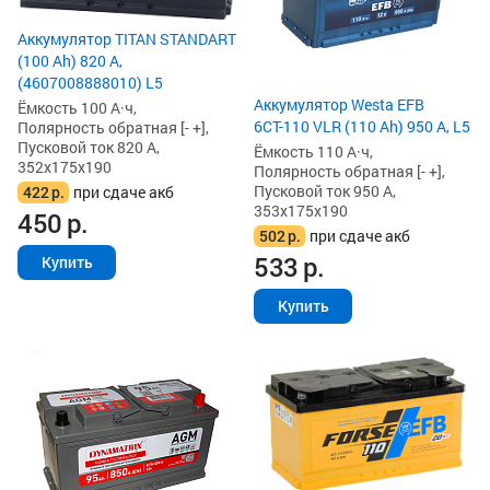
Аккумулятор TITAN STANDART
(100 Ah) 820 А,
(4607008888010) L5
Аккумулятор Westa EFB
Ёмкость 100 А·ч,
6СТ-110 VLR (110 Ah) 950 А, L5
Полярность обратная [- +],
Пусковой ток 820 А,
Ёмкость 110 А·ч,
352x175x190
Полярность обратная [- +],
Пусковой ток 950 А,
422
р.
при сдаче акб
353x175x190
450
р.
502
р.
при сдаче акб
533
р.
Купить
Купить