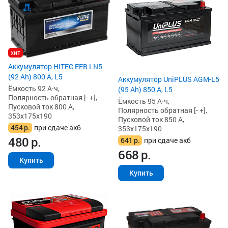
хит
Аккумулятор HITEC EFB LN5
(92 Ah) 800 А, L5
Аккумулятор UniPLUS AGM-L5
Ёмкость 92 А·ч,
(95 Ah) 850 А, L5
Полярность обратная [- +],
Ёмкость 95 А·ч,
Пусковой ток 800 А,
Полярность обратная [- +],
353x175x190
Пусковой ток 850 А,
454
р.
при сдаче акб
353x175x190
480
р.
641
р.
при сдаче акб
668
р.
Купить
Купить