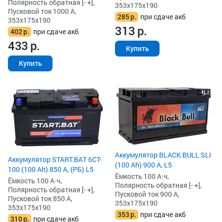
Полярность обратная [- +],
353x175x190
Пусковой ток 1000 А,
285
р.
при сдаче акб
353x175x190
313
р.
402
р.
при сдаче акб
433
р.
Купить
Купить
Аккумулятор BLACK BULL SLI
Аккумулятор START.BAT 6CT-
(100 Ah) 900 А, L5
100 (100 Ah) 850 А, (РБ) L5
Ёмкость 100 А·ч,
Ёмкость 100 А·ч,
Полярность обратная [- +],
Полярность обратная [- +],
Пусковой ток 900 А,
Пусковой ток 850 А,
353x175x190
353x175x190
353
р.
при сдаче акб
310
р.
при сдаче акб