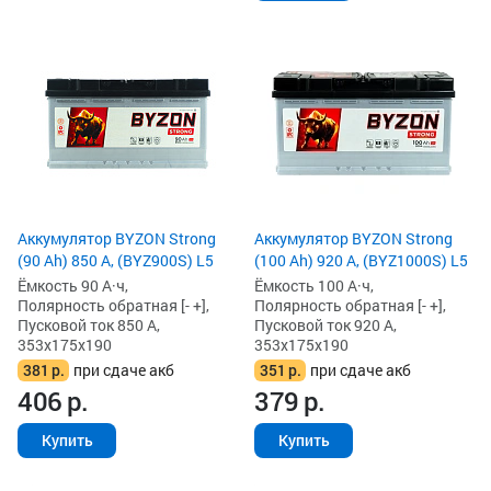
Аккумулятор BYZON Strong
Аккумулятор BYZON Strong
(90 Ah) 850 А, (BYZ900S) L5
(100 Ah) 920 А, (BYZ1000S) L5
Ёмкость 90 А·ч,
Ёмкость 100 А·ч,
Полярность обратная [- +],
Полярность обратная [- +],
Пусковой ток 850 А,
Пусковой ток 920 А,
353x175x190
353x175x190
381
р.
при сдаче акб
351
р.
при сдаче акб
406
р.
379
р.
Купить
Купить