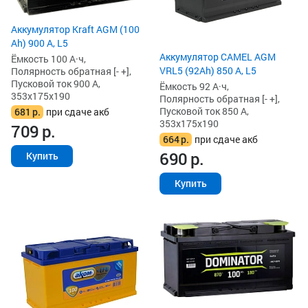
Аккумулятор Kraft AGM (100
Ah) 900 А, L5
Аккумулятор CAMEL AGM
Ёмкость 100 А·ч,
VRL5 (92Ah) 850 А, L5
Полярность обратная [- +],
Пусковой ток 900 А,
Ёмкость 92 А·ч,
353x175x190
Полярность обратная [- +],
Пусковой ток 850 А,
681
р.
при сдаче акб
353x175x190
709
р.
664
р.
при сдаче акб
690
р.
Купить
Купить