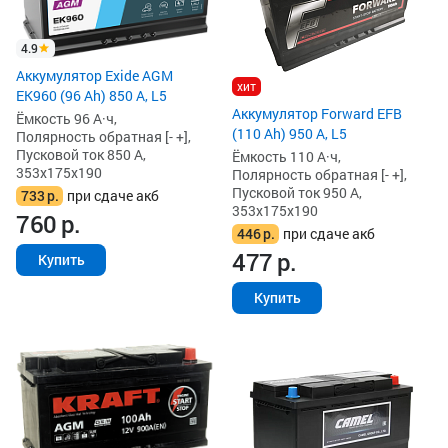
4.9
Аккумулятор Exide AGM
хит
EK960 (96 Ah) 850 А, L5
Аккумулятор Forward EFB
Ёмкость 96 А·ч,
(110 Ah) 950 А, L5
Полярность обратная [- +],
Пусковой ток 850 А,
Ёмкость 110 А·ч,
353x175x190
Полярность обратная [- +],
Пусковой ток 950 А,
733
р.
при сдаче акб
353x175x190
760
р.
446
р.
при сдаче акб
477
р.
Купить
Купить