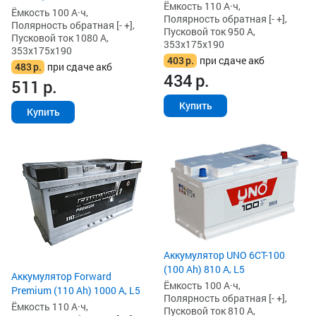
Ёмкость 110 А·ч,
Ёмкость 100 А·ч,
Полярность обратная [- +],
Полярность обратная [- +],
Пусковой ток 950 А,
Пусковой ток 1080 А,
353x175x190
353x175x190
403
р.
при сдаче акб
483
р.
при сдаче акб
434
р.
511
р.
Купить
Купить
Аккумулятор UNO 6CT-100
(100 Ah) 810 А, L5
Аккумулятор Forward
Ёмкость 100 А·ч,
Premium (110 Ah) 1000 А, L5
Полярность обратная [- +],
Ёмкость 110 А·ч,
Пусковой ток 810 А,