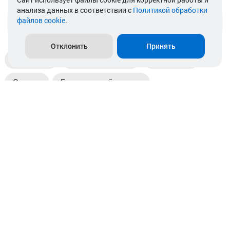
анализа данных в соответствии с
Политикой обработки
файлов cookie
.
info@akkamulik.by
Отклонить
Принять
Доставка
Пункты выдачи
Магазины
Оплата
Безналичный расчет
Прием б/у акб
Информация
Отзывы
Контакты
© 2026. ООО «Аккамулик». 220056, Беларусь, г. Минск,
пр. Независимости, д.199.
УНП 192748524. Зарегистрирован в торговом реестре
№ 369712 от 01.03.2017