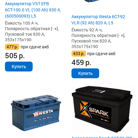
Аккумулятор VST EFB
6СТ-100.0 VL (100 Ah) 930 А,
(600500093) L5
Аккумулятор Westa 6СТ-92
VLR (92 Ah) 820 А, L5
Ёмкость 100 А·ч,
Полярность обратная [- +],
Ёмкость 92 А·ч,
Пусковой ток 930 А,
Полярность обратная [- +],
353x175x190
Пусковой ток 820 А,
353x175x190
477
р.
при сдаче акб
433
р.
при сдаче акб
505
р.
459
р.
Купить
Купить