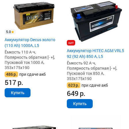
5.0
Аккумулятор Decus золото
хит
(110 Ah) 1000A, L5
Аккумулятор HITEC AGM VRL5
Ёмкость 110 А·ч,
92 (92 Ah) 850 А, L5
Полярность обратная [- +],
Пусковой ток 1000 А,
Ёмкость 92 А·ч,
353x175x190
Полярность обратная [- +],
Пусковой ток 850 А,
486
р.
при сдаче акб
353x175x190
517
р.
623
р.
при сдаче акб
649
р.
Купить
Купить