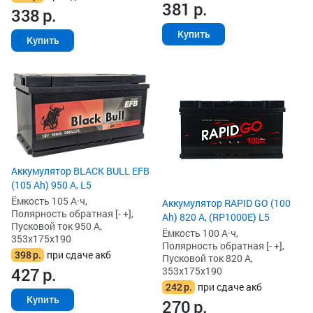
381
р.
338
р.
Купить
Купить
Аккумулятор BLACK BULL EFB
(105 Ah) 950 А, L5
Ёмкость 105 А·ч,
Аккумулятор RAPID GO (100
Полярность обратная [- +],
Ah) 820 А, (RP1000E) L5
Пусковой ток 950 А,
Ёмкость 100 А·ч,
353x175x190
Полярность обратная [- +],
398
р.
при сдаче акб
Пусковой ток 820 А,
427
р.
353x175x190
242
р.
при сдаче акб
Купить
270
р.