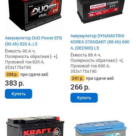
Аккумулятор DYNAMATRIX-
Аккумулятор DUO Power EFB
KOREA STANDART (88 Ah) 690
(90 Ah) 820 А, L5
А, (DEC900) L5
Ёмкость 90 А·ч,
Ёмкость 88 А·ч,
Полярность обратная [- +],
Полярность обратная [- +],
Пусковой ток 820 А,
Пусковой ток 690 А,
353x175x190
353x175x190
358
р.
при сдаче акб
241
р.
при сдаче акб
383
р.
266
р.
Купить
Купить