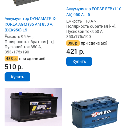
Аккумулятор FORSE EFB (110
Ah) 950 А, L5
Аккумулятор DYNAMATRIX-
Ёмкость 110 А·ч,
KOREA AGM (95 Ah) 850 А,
Полярность обратная [- +],
(DEK950) L5
Пусковой ток 950 А,
Ёмкость 95 А·ч,
353x175x190
Полярность обратная [- +],
390
р.
при сдаче акб
Пусковой ток 850 А,
421
р.
353x175x190
483
р.
при сдаче акб
Купить
510
р.
Купить