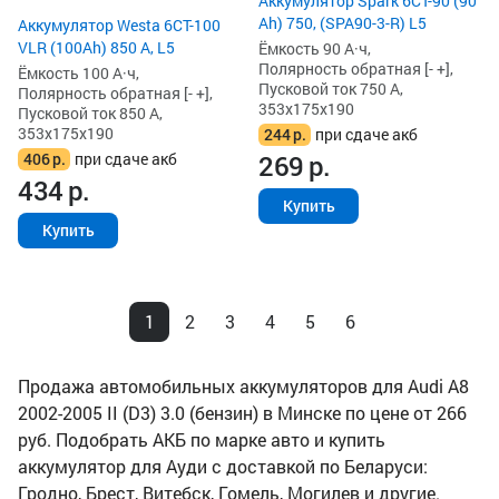
Аккумулятор Spark 6СТ-90 (90
Ah) 750, (SPA90-3-R) L5
Аккумулятор Westa 6СТ-100
VLR (100Ah) 850 А, L5
Ёмкость 90 А·ч,
Полярность обратная [- +],
Ёмкость 100 А·ч,
Пусковой ток 750 А,
Полярность обратная [- +],
353x175x190
Пусковой ток 850 А,
353x175x190
244
р.
при сдаче акб
406
р.
при сдаче акб
269
р.
434
р.
Купить
Купить
1
2
3
4
5
6
Продажа автомобильных аккумуляторов для Audi A8
2002-2005 II (D3) 3.0 (бензин) в Минске по цене от 266
руб. Подобрать АКБ по марке авто и купить
аккумулятор для Ауди с доставкой по Беларуси:
Гродно, Брест, Витебск, Гомель, Могилев и другие.