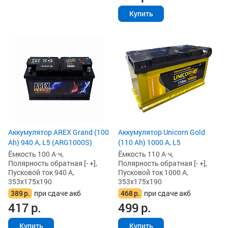
Купить
Аккумулятор AREX Grand (100
Аккумулятор Unicorn Gold
Ah) 940 А, L5 (ARG1000S)
(110 Ah) 1000 А, L5
Ёмкость 100 А·ч,
Ёмкость 110 А·ч,
Полярность обратная [- +],
Полярность обратная [- +],
Пусковой ток 940 А,
Пусковой ток 1000 А,
353x175x190
353x175x190
389
р.
при сдаче акб
468
р.
при сдаче акб
417
р.
499
р.
Купить
Купить