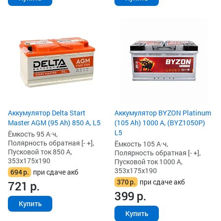
Аккумулятор Delta Start
Аккумулятор BYZON Platinum
Master AGM (95 Ah) 850 А, L5
(105 Ah) 1000 А, (BYZ1050P)
L5
Ёмкость 95 А·ч,
Полярность обратная [- +],
Ёмкость 105 А·ч,
Пусковой ток 850 А,
Полярность обратная [- +],
353x175x190
Пусковой ток 1000 А,
353x175x190
694
р.
при сдаче акб
370
р.
при сдаче акб
721
р.
399
р.
Купить
Купить