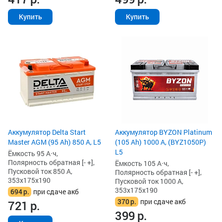
Купить
Купить
Аккумулятор Delta Start
Аккумулятор BYZON Platinum
Master AGM (95 Ah) 850 А, L5
(105 Ah) 1000 А, (BYZ1050P)
L5
Ёмкость 95 А·ч,
Полярность обратная [- +],
Ёмкость 105 А·ч,
Пусковой ток 850 А,
Полярность обратная [- +],
353x175x190
Пусковой ток 1000 А,
353x175x190
694
р.
при сдаче акб
370
р.
при сдаче акб
721
р.
399
р.