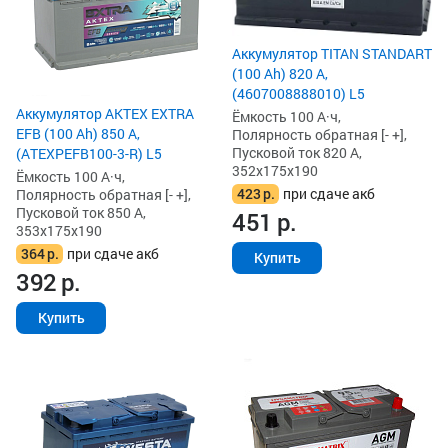
Аккумулятор TITAN STANDART
(100 Ah) 820 А,
(4607008888010) L5
Аккумулятор AKTEX EXTRA
Ёмкость 100 А·ч,
EFB (100 Ah) 850 А,
Полярность обратная [- +],
Пусковой ток 820 А,
(ATEXPEFB100-3-R) L5
352x175x190
Ёмкость 100 А·ч,
423
р.
при сдаче акб
Полярность обратная [- +],
Пусковой ток 850 А,
451
р.
353x175x190
364
р.
при сдаче акб
Купить
392
р.
Купить