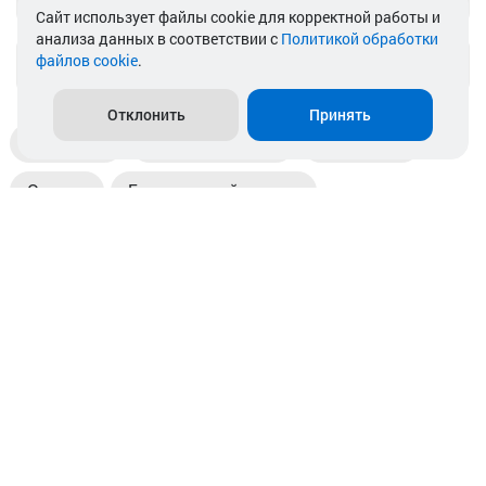
Cайт использует файлы cookie для корректной работы и
анализа данных в соответствии с
Политикой обработки
файлов cookie
.
info@akkamulik.by
Отклонить
Принять
Доставка
Пункты выдачи
Магазины
Оплата
Безналичный расчет
Прием б/у акб
Информация
Отзывы
Контакты
© 2026. ООО «Аккамулик». 220056, Беларусь, г. Минск,
пр. Независимости, д.199.
УНП 192748524. Зарегистрирован в торговом реестре
№ 369712 от 01.03.2017