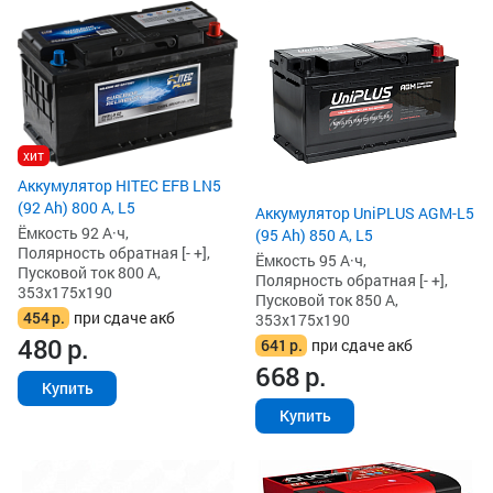
хит
Аккумулятор HITEC EFB LN5
(92 Ah) 800 А, L5
Аккумулятор UniPLUS AGM-L5
Ёмкость 92 А·ч,
(95 Ah) 850 А, L5
Полярность обратная [- +],
Ёмкость 95 А·ч,
Пусковой ток 800 А,
Полярность обратная [- +],
353x175x190
Пусковой ток 850 А,
454
р.
при сдаче акб
353x175x190
480
р.
641
р.
при сдаче акб
668
р.
Купить
Купить