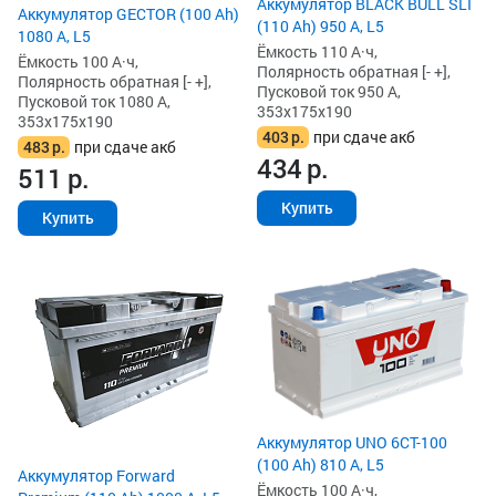
Аккумулятор BLACK BULL SLI
Аккумулятор GECTOR (100 Ah)
(110 Ah) 950 А, L5
1080 А, L5
Ёмкость 110 А·ч,
Ёмкость 100 А·ч,
Полярность обратная [- +],
Полярность обратная [- +],
Пусковой ток 950 А,
Пусковой ток 1080 А,
353x175x190
353x175x190
403
р.
при сдаче акб
483
р.
при сдаче акб
434
р.
511
р.
Купить
Купить
Аккумулятор UNO 6CT-100
(100 Ah) 810 А, L5
Аккумулятор Forward
Ёмкость 100 А·ч,