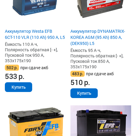
Аккумулятор Westa EFB
Аккумулятор DYNAMATRIX-
6СТ-110 VLR (110 Ah) 950 А, L5
KOREA AGM (95 Ah) 850 А,
(DEK950) L5
Ёмкость 110 А·ч,
Полярность обратная [- +],
Ёмкость 95 А·ч,
Пусковой ток 950 А,
Полярность обратная [- +],
353x175x190
Пусковой ток 850 А,
353x175x190
502
р.
при сдаче акб
483
р.
при сдаче акб
533
р.
510
р.
Купить
Купить