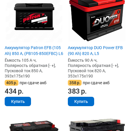
Аккумулятор Patron EFB (105
Аккумулятор DUO Power EFB
Ah) 850 А, (PB105-850EFBC) L6
(90 Ah) 820 А, L5
Ёмкость 105 А·ч,
Ёмкость 90 А·ч,
Полярность обратная [- +],
Полярность обратная [- +],
Пусковой ток 850 А,
Пусковой ток 820 А,
393x175x190
353x175x190
405
р.
при сдаче акб
358
р.
при сдаче акб
434
р.
383
р.
Купить
Купить