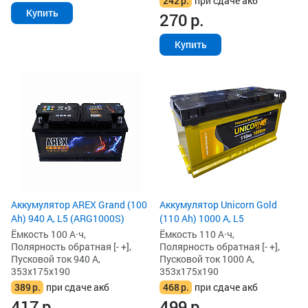
242
р.
при сдаче акб
Купить
270
р.
Купить
Аккумулятор AREX Grand (100
Аккумулятор Unicorn Gold
Ah) 940 А, L5 (ARG1000S)
(110 Ah) 1000 А, L5
Ёмкость 100 А·ч,
Ёмкость 110 А·ч,
Полярность обратная [- +],
Полярность обратная [- +],
Пусковой ток 940 А,
Пусковой ток 1000 А,
353x175x190
353x175x190
389
р.
при сдаче акб
468
р.
при сдаче акб
417
р.
499
р.