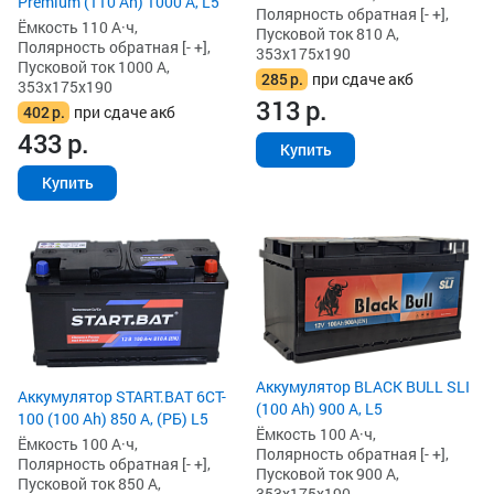
Premium (110 Ah) 1000 А, L5
Полярность обратная [- +],
Ёмкость 110 А·ч,
Пусковой ток 810 А,
Полярность обратная [- +],
353x175x190
Пусковой ток 1000 А,
285
р.
при сдаче акб
353x175x190
313
р.
402
р.
при сдаче акб
433
р.
Купить
Купить
Аккумулятор BLACK BULL SLI
Аккумулятор START.BAT 6CT-
(100 Ah) 900 А, L5
100 (100 Ah) 850 А, (РБ) L5
Ёмкость 100 А·ч,
Ёмкость 100 А·ч,
Полярность обратная [- +],
Полярность обратная [- +],
Пусковой ток 900 А,
Пусковой ток 850 А,
353x175x190