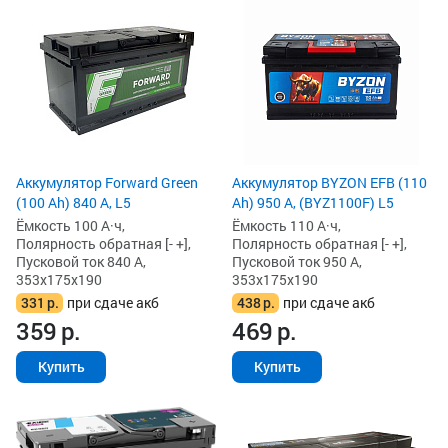
Аккумулятор Forward Green
Аккумулятор BYZON EFB (110
(100 Ah) 840 А, L5
Ah) 950 А, (BYZ1100F) L5
Ёмкость 100 А·ч,
Ёмкость 110 А·ч,
Полярность обратная [- +],
Полярность обратная [- +],
Пусковой ток 840 А,
Пусковой ток 950 А,
353x175x190
353x175x190
331
р.
при сдаче акб
438
р.
при сдаче акб
359
р.
469
р.
Купить
Купить