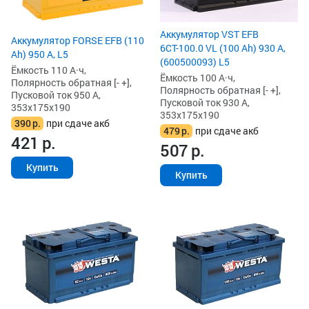
Аккумулятор VST EFB
Аккумулятор FORSE EFB (110
6СТ-100.0 VL (100 Ah) 930 А,
Ah) 950 А, L5
(600500093) L5
Ёмкость 110 А·ч,
Ёмкость 100 А·ч,
Полярность обратная [- +],
Полярность обратная [- +],
Пусковой ток 950 А,
Пусковой ток 930 А,
353x175x190
353x175x190
390
р.
при сдаче акб
479
р.
при сдаче акб
421
р.
507
р.
Купить
Купить