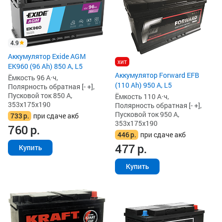
4.9
Аккумулятор Exide AGM
хит
EK960 (96 Ah) 850 А, L5
Аккумулятор Forward EFB
Ёмкость 96 А·ч,
(110 Ah) 950 А, L5
Полярность обратная [- +],
Пусковой ток 850 А,
Ёмкость 110 А·ч,
353x175x190
Полярность обратная [- +],
Пусковой ток 950 А,
733
р.
при сдаче акб
353x175x190
760
р.
446
р.
при сдаче акб
477
р.
Купить
Купить