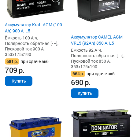
Аккумулятор Kraft AGM (100
Ah) 900 А, L5
Аккумулятор CAMEL AGM
Ёмкость 100 А·ч,
VRL5 (92Ah) 850 А, L5
Полярность обратная [- +],
Пусковой ток 900 А,
Ёмкость 92 А·ч,
353x175x190
Полярность обратная [- +],
Пусковой ток 850 А,
681
р.
при сдаче акб
353x175x190
709
р.
664
р.
при сдаче акб
690
р.
Купить
Купить