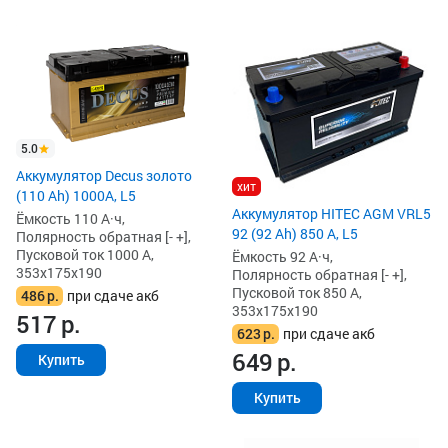
5.0
Аккумулятор Decus золото
хит
(110 Ah) 1000A, L5
Аккумулятор HITEC AGM VRL5
Ёмкость 110 А·ч,
92 (92 Ah) 850 А, L5
Полярность обратная [- +],
Пусковой ток 1000 А,
Ёмкость 92 А·ч,
353x175x190
Полярность обратная [- +],
Пусковой ток 850 А,
486
р.
при сдаче акб
353x175x190
517
р.
623
р.
при сдаче акб
649
р.
Купить
Купить