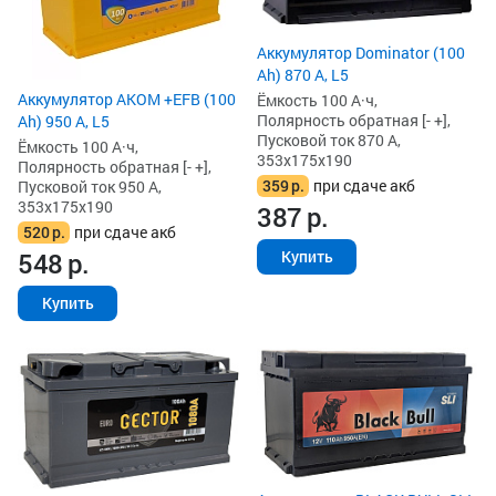
Аккумулятор Dominator (100
Ah) 870 А, L5
Аккумулятор AKOM +EFB (100
Ёмкость 100 А·ч,
Полярность обратная [- +],
Ah) 950 А, L5
Пусковой ток 870 А,
Ёмкость 100 А·ч,
353x175x190
Полярность обратная [- +],
359
р.
при сдаче акб
Пусковой ток 950 А,
353x175x190
387
р.
520
р.
при сдаче акб
548
р.
Купить
Купить