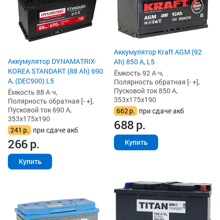
Аккумулятор Kraft AGM (92
Аккумулятор DYNAMATRIX-
Ah) 850 А, L5
KOREA STANDART (88 Ah) 690
Ёмкость 92 А·ч,
А, (DEC900) L5
Полярность обратная [- +],
Пусковой ток 850 А,
Ёмкость 88 А·ч,
353x175x190
Полярность обратная [- +],
Пусковой ток 690 А,
662
р.
при сдаче акб
353x175x190
688
р.
241
р.
при сдаче акб
266
р.
Купить
Купить