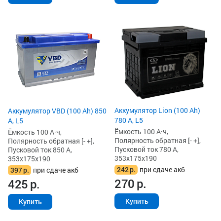
Аккумулятор Lion (100 Ah)
Аккумулятор VBD (100 Ah) 850
780 А, L5
А, L5
Ёмкость 100 А·ч,
Ёмкость 100 А·ч,
Полярность обратная [- +],
Полярность обратная [- +],
Пусковой ток 780 А,
Пусковой ток 850 А,
353x175x190
353x175x190
242
р.
при сдаче акб
397
р.
при сдаче акб
270
р.
425
р.
Купить
Купить