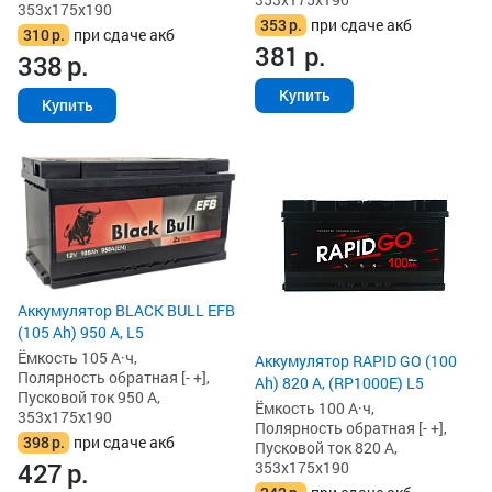
353x175x190
353
р.
при сдаче акб
310
р.
при сдаче акб
381
р.
338
р.
Купить
Купить
Аккумулятор BLACK BULL EFB
(105 Ah) 950 А, L5
Ёмкость 105 А·ч,
Аккумулятор RAPID GO (100
Полярность обратная [- +],
Ah) 820 А, (RP1000E) L5
Пусковой ток 950 А,
Ёмкость 100 А·ч,
353x175x190
Полярность обратная [- +],
398
р.
при сдаче акб
Пусковой ток 820 А,
427
р.
353x175x190