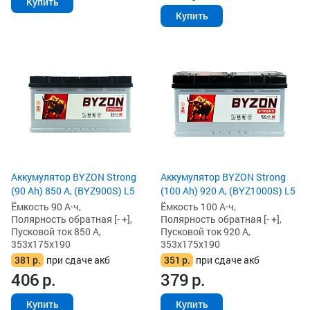
Купить
Купить
Аккумулятор BYZON Strong
Аккумулятор BYZON Strong
(90 Ah) 850 А, (BYZ900S) L5
(100 Ah) 920 А, (BYZ1000S) L5
Ёмкость 90 А·ч,
Ёмкость 100 А·ч,
Полярность обратная [- +],
Полярность обратная [- +],
Пусковой ток 850 А,
Пусковой ток 920 А,
353x175x190
353x175x190
381
р.
при сдаче акб
351
р.
при сдаче акб
406
р.
379
р.
Купить
Купить