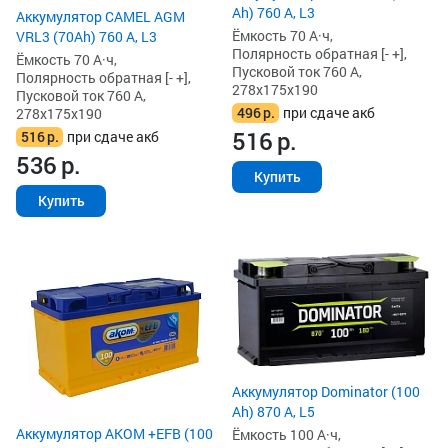
Ah) 760 А, L3
Аккумулятор CAMEL AGM
Ёмкость 70 А·ч,
VRL3 (70Ah) 760 А, L3
Полярность обратная [- +],
Ёмкость 70 А·ч,
Пусковой ток 760 А,
Полярность обратная [- +],
278x175x190
Пусковой ток 760 А,
496
р.
при сдаче акб
278x175x190
516
р.
516
р.
при сдаче акб
536
р.
Купить
Купить
Аккумулятор Dominator (100
Ah) 870 А, L5
Аккумулятор AKOM +EFB (100
Ёмкость 100 А·ч,