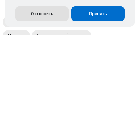
Отклонить
Принять
Доставка
Пункты выдачи
Магазины
Оплата
Безналичный расчет
Прием б/у акб
Информация
Отзывы
Контакты
© 2026. ООО «Аккамулик». 220056, Беларусь, г. Минск,
пр. Независимости, д.199.
УНП 192748524. Зарегистрирован в торговом реестре
№ 369712 от 01.03.2017