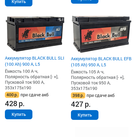
Купить
Аккумулятор BLACK BULL SLI
Аккумулятор BLACK BULL EFB
(100 Ah) 900 А, L5
(105 Ah) 950 А, L5
Ёмкость 100 А·ч,
Ёмкость 105 А·ч,
Полярность обратная [- +],
Полярность обратная [- +],
Пусковой ток 900 А,
Пусковой ток 950 А,
353x175x190
353x175x190
400
р.
при сдаче акб
398
р.
при сдаче акб
428
р.
427
р.
Купить
Купить