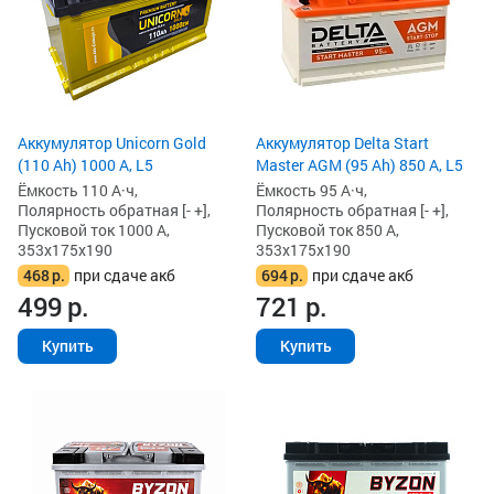
Аккумулятор Unicorn Gold
Аккумулятор Delta Start
(110 Ah) 1000 А, L5
Master AGM (95 Ah) 850 А, L5
Ёмкость 110 А·ч,
Ёмкость 95 А·ч,
Полярность обратная [- +],
Полярность обратная [- +],
Пусковой ток 1000 А,
Пусковой ток 850 А,
353x175x190
353x175x190
468
р.
при сдаче акб
694
р.
при сдаче акб
499
р.
721
р.
Купить
Купить