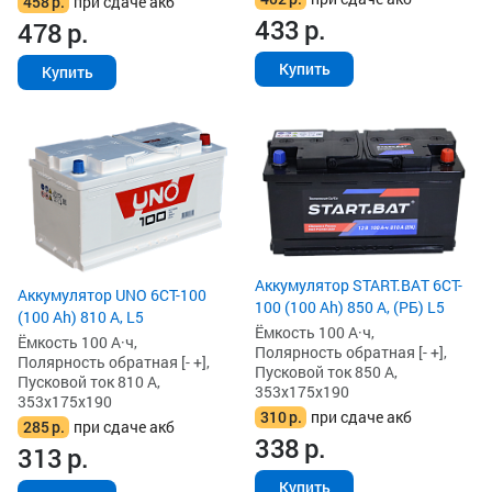
458
р.
при сдаче акб
433
р.
478
р.
Купить
Купить
Аккумулятор START.BAT 6CT-
Аккумулятор UNO 6CT-100
100 (100 Ah) 850 А, (РБ) L5
(100 Ah) 810 А, L5
Ёмкость 100 А·ч,
Ёмкость 100 А·ч,
Полярность обратная [- +],
Полярность обратная [- +],
Пусковой ток 850 А,
Пусковой ток 810 А,
353x175x190
353x175x190
310
р.
при сдаче акб
285
р.
при сдаче акб
338
р.
313
р.
Купить