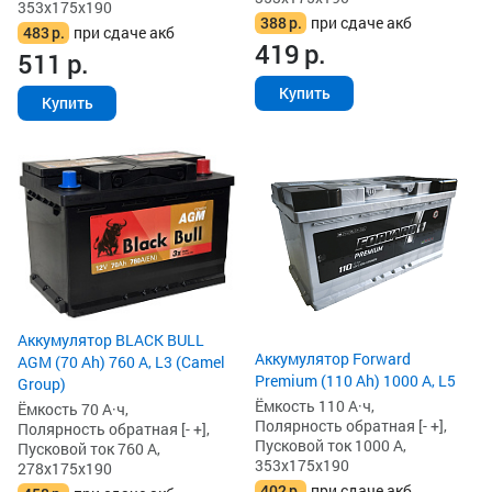
353x175x190
388
р.
при сдаче акб
483
р.
при сдаче акб
419
р.
511
р.
Купить
Купить
Аккумулятор BLACK BULL
Аккумулятор Forward
AGM (70 Ah) 760 А, L3 (Camel
Premium (110 Ah) 1000 А, L5
Group)
Ёмкость 110 А·ч,
Ёмкость 70 А·ч,
Полярность обратная [- +],
Полярность обратная [- +],
Пусковой ток 1000 А,
Пусковой ток 760 А,
353x175x190
278x175x190
402
р.
при сдаче акб