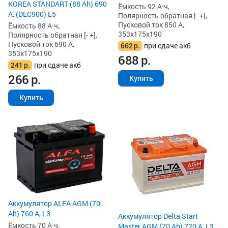
KOREA STANDART (88 Ah) 690
Ёмкость 92 А·ч,
А, (DEC900) L5
Полярность обратная [- +],
Пусковой ток 850 А,
Ёмкость 88 А·ч,
353x175x190
Полярность обратная [- +],
Пусковой ток 690 А,
662
р.
при сдаче акб
353x175x190
688
р.
241
р.
при сдаче акб
266
р.
Купить
Купить
Аккумулятор ALFA AGM (70
Ah) 760 А, L3
Аккумулятор Delta Start
Ёмкость 70 А·ч,
Master AGM (70 Ah) 720 А, L3