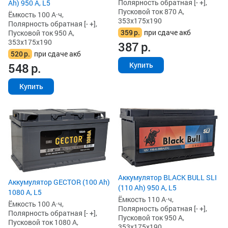
Полярность обратная [- +],
Ah) 950 А, L5
Пусковой ток 870 А,
Ёмкость 100 А·ч,
353x175x190
Полярность обратная [- +],
359
р.
при сдаче акб
Пусковой ток 950 А,
353x175x190
387
р.
520
р.
при сдаче акб
Купить
548
р.
Купить
Аккумулятор BLACK BULL SLI
Аккумулятор GECTOR (100 Ah)
(110 Ah) 950 А, L5
1080 А, L5
Ёмкость 110 А·ч,
Ёмкость 100 А·ч,
Полярность обратная [- +],
Полярность обратная [- +],
Пусковой ток 950 А,
Пусковой ток 1080 А,
353x175x190