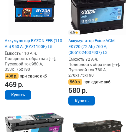
4.9
Аккумулятор BYZON EFB (110
Аккумулятор Exide AGM
Ah) 950 А, (BYZ1100F) L5
EK720 (72 Ah) 760 А,
(3661024037907) L3
Ёмкость 110 А·ч,
Полярность обратная [- +],
Ёмкость 72 А·ч,
Пусковой ток 950 А,
Полярность обратная [- +],
353x175x190
Пусковой ток 760 А,
278x175x190
438
р.
при сдаче акб
560
р.
при сдаче акб
469
р.
580
р.
Купить
Купить