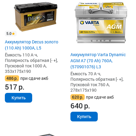
5.0
Аккумулятор Decus золото
(110 Ah) 1000A, L5
Аккумулятор Varta Dynamic
Ёмкость 110 А·ч,
Полярность обратная [- +],
AGM A7 (70 Ah) 760A,
Пусковой ток 1000 А,
(570901076) L3
353x175x190
Ёмкость 70 А·ч,
486
р.
при сдаче акб
Полярность обратная [- +],
Пусковой ток 760 А,
517
р.
278x175x190
620
р.
при сдаче акб
Купить
640
р.
Купить