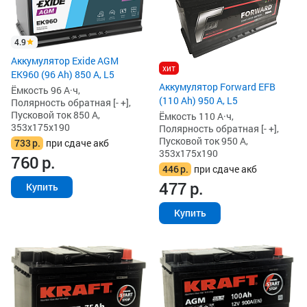
4.9
Аккумулятор Exide AGM
хит
EK960 (96 Ah) 850 А, L5
Аккумулятор Forward EFB
Ёмкость 96 А·ч,
(110 Ah) 950 А, L5
Полярность обратная [- +],
Пусковой ток 850 А,
Ёмкость 110 А·ч,
353x175x190
Полярность обратная [- +],
Пусковой ток 950 А,
733
р.
при сдаче акб
353x175x190
760
р.
446
р.
при сдаче акб
477
р.
Купить
Купить