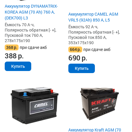
Аккумулятор DYNAMATRIX-
KOREA AGM (70 Ah) 760 А,
Аккумулятор CAMEL AGM
(DEK700) L3
VRL5 (92Ah) 850 А, L5
Ёмкость 70 А·ч,
Ёмкость 92 А·ч,
Полярность обратная [- +],
Полярность обратная [- +],
Пусковой ток 760 А,
Пусковой ток 850 А,
278x175x190
353x175x190
368
р.
при сдаче акб
664
р.
при сдаче акб
388
р.
690
р.
Купить
Купить
Аккумулятор Kraft AGM (70