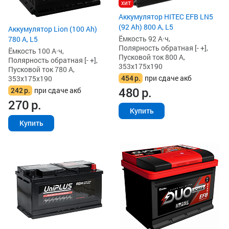
хит
Аккумулятор HITEC EFB LN5
(92 Ah) 800 А, L5
Аккумулятор Lion (100 Ah)
Ёмкость 92 А·ч,
780 А, L5
Полярность обратная [- +],
Ёмкость 100 А·ч,
Пусковой ток 800 А,
Полярность обратная [- +],
353x175x190
Пусковой ток 780 А,
454
р.
при сдаче акб
353x175x190
480
р.
242
р.
при сдаче акб
270
р.
Купить
Купить