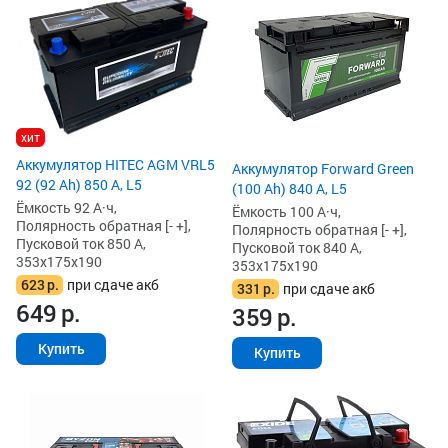
хит
Аккумулятор HITEC AGM VRL5
Аккумулятор Forward Green
92 (92 Ah) 850 А, L5
(100 Ah) 840 А, L5
Ёмкость 92 А·ч,
Ёмкость 100 А·ч,
Полярность обратная [- +],
Полярность обратная [- +],
Пусковой ток 850 А,
Пусковой ток 840 А,
353x175x190
353x175x190
623
р.
при сдаче акб
331
р.
при сдаче акб
649
р.
359
р.
Купить
Купить