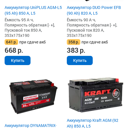
Аккумулятор UniPLUS AGM-L5
Аккумулятор DUO Power EFB
(95 Ah) 850 А, L5
(90 Ah) 820 А, L5
Ёмкость 95 А·ч,
Ёмкость 90 А·ч,
Полярность обратная [- +],
Полярность обратная [- +],
Пусковой ток 850 А,
Пусковой ток 820 А,
353x175x190
353x175x190
641
р.
при сдаче акб
358
р.
при сдаче акб
668
р.
383
р.
Купить
Купить
Аккумулятор Kraft AGM (92
Аккумулятор DYNAMATRIX-
Ah) 850 А, L5