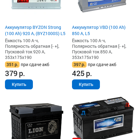
Аккумулятор BYZON Strong
Аккумулятор VBD (100 Ah)
(100 Ah) 920 А, (BYZ1000S) L5
850 А, L5
Ёмкость 100 А·ч,
Ёмкость 100 А·ч,
Полярность обратная [- +],
Полярность обратная [- +],
Пусковой ток 920 А,
Пусковой ток 850 А,
353x175x190
353x175x190
351
р.
при сдаче акб
397
р.
при сдаче акб
379
р.
425
р.
Купить
Купить