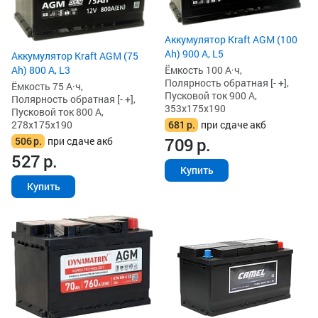
Аккумулятор Kraft AGM (100
Ah) 900 А, L5
Аккумулятор Kraft AGM (75
Ёмкость 100 А·ч,
Ah) 800 А, L3
Полярность обратная [- +],
Ёмкость 75 А·ч,
Пусковой ток 900 А,
Полярность обратная [- +],
353x175x190
Пусковой ток 800 А,
681
р.
при сдаче акб
278x175x190
709
р.
506
р.
при сдаче акб
527
р.
Купить
Купить