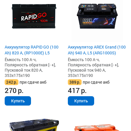
Аккумулятор RAPID GO (100
Аккумулятор AREX Grand (100
Ah) 820 А, (RP1000E) L5
Ah) 940 А, L5 (ARG1000S)
Ёмкость 100 А·ч,
Ёмкость 100 А·ч,
Полярность обратная [- +],
Полярность обратная [- +],
Пусковой ток 820 А,
Пусковой ток 940 А,
353x175x190
353x175x190
242
р.
при сдаче акб
389
р.
при сдаче акб
270
р.
417
р.
Купить
Купить