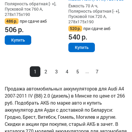
Полярность обратная [- +],
Ёмкость 70 А·ч,
Пусковой ток 760 А,
Полярность обратная [- +],
278x175x190
Пусковой ток 720 А,
486
р.
при сдаче акб
278x175x190
506
р.
520
р.
при сдаче акб
540
р.
Купить
Купить
1
2
3
4
5
7
...
Продажа автомобильных аккумуляторов для Audi A4
2007-2011 IV (B8) 2.0 (дизель) в Минске по цене от 266
руб. Подобрать АКБ по марке авто и купить
аккумулятор для Ауди с доставкой по Беларуси:
Гродно, Брест, Витебск, Гомель, Могилев и другие.
Скидки и акции при покупке, старый АКБ в зачет. В
каталоге 270 моделей аккумуляторов для автомобиля