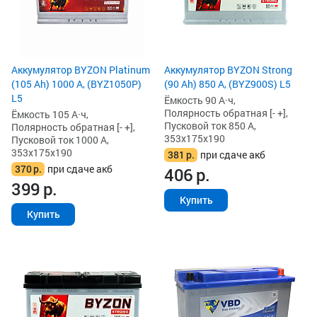
Аккумулятор BYZON Platinum
Аккумулятор BYZON Strong
(105 Ah) 1000 А, (BYZ1050P)
(90 Ah) 850 А, (BYZ900S) L5
L5
Ёмкость 90 А·ч,
Полярность обратная [- +],
Ёмкость 105 А·ч,
Пусковой ток 850 А,
Полярность обратная [- +],
353x175x190
Пусковой ток 1000 А,
353x175x190
381
р.
при сдаче акб
370
р.
при сдаче акб
406
р.
399
р.
Купить
Купить